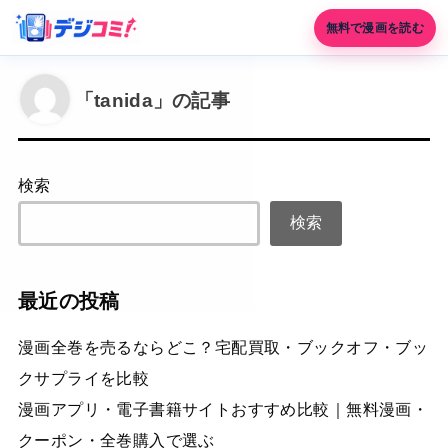
無料で漫画を読む
「tanida」の記事
検索
検索
最近の投稿
漫画全巻を売るならどこ？宅配買取・ブックオフ・ブッ
クサプライを比較
漫画アプリ・電子書籍サイトおすすめ比較｜無料漫画・
クーポン・全巻購入で選ぶ