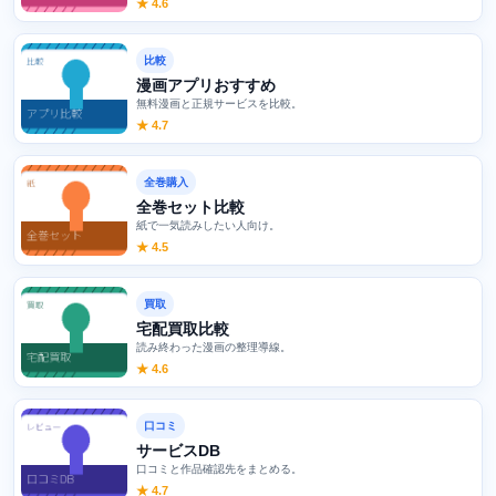
★ 4.6
比較
漫画アプリおすすめ
無料漫画と正規サービスを比較。
★ 4.7
全巻購入
全巻セット比較
紙で一気読みしたい人向け。
★ 4.5
買取
宅配買取比較
読み終わった漫画の整理導線。
★ 4.6
口コミ
サービスDB
口コミと作品確認先をまとめる。
★ 4.7