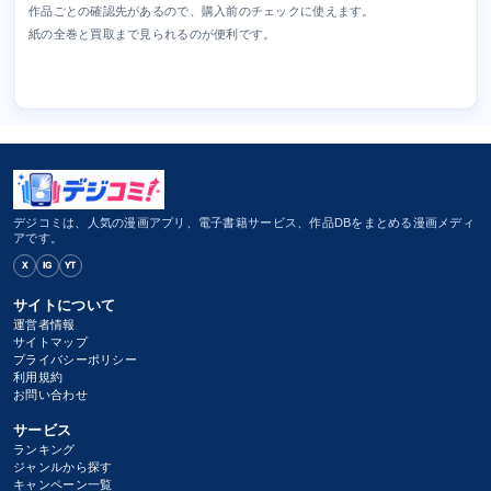
作品ごとの確認先があるので、購入前のチェックに使えます。
紙の全巻と買取まで見られるのが便利です。
デジコミは、人気の漫画アプリ、電子書籍サービス、作品DBをまとめる漫画メディ
アです。
X
IG
YT
サイトについて
運営者情報
サイトマップ
プライバシーポリシー
利用規約
お問い合わせ
サービス
ランキング
ジャンルから探す
キャンペーン一覧