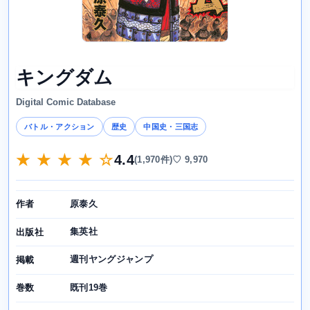
キングダム
Digital Comic Database
バトル・アクション
歴史
中国史・三国志
★ ★ ★ ★ ☆
4.4
(1,970件)
♡ 9,970
原泰久
作者
集英社
出版社
週刊ヤングジャンプ
掲載
既刊19巻
巻数