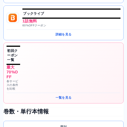
ブックライブ
1話無料
60%OFFクーポン
詳細を見る
初回ク
ーポン
一覧
最大
70%O
FF
各サービ
スの条件
を比較
一覧を見る
巻数・単行本情報
既刊