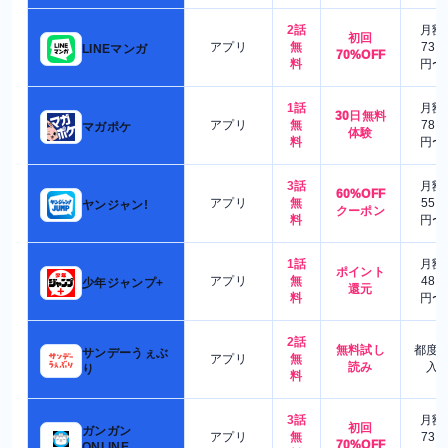
2話
月額
初回
アプリ
無
730
LINEマンガ
70%OFF
料
円〜
1話
月額
30日無料
アプリ
無
780
マガポケ
体験
料
円〜
3話
月額
60%OFF
アプリ
無
550
ヤンジャン!
クーポン
料
円〜
1話
月額
ポイント
アプリ
無
480
少年ジャンプ+
還元
料
円〜
2話
無料試し
都度
サンデーうぇぶ
アプリ
無
読み
入
り
料
3話
月額
初回
ガンガン
アプリ
無
730
70%OFF
ONLINE