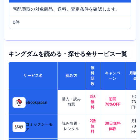
宅配買取の対象商品、送料、査定条件を確認します。
0件
キングダムを読める・探せる全サービス一覧
無
料
キャンペ
月額
サービス名
読み方
話
ーン
金
数
3話
月額
購入・読み
初回
無
730
ebookjapan
放題
70%OFF
料
円〜
2話
月額
読み放題・
30日無料
コミックシーモ
無
780
レンタル
体験
ア
料
円〜