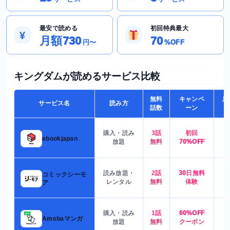
最安で読める
初回特典最大
¥
月額730
70
円〜
%OFF
キングダムが読めるサービス比較
無料
キャンペ
月
サービス名
読み方
話数
ーン
購入・読み
3話
初回
7
ebookjapan
放題
無料
70%OFF
読み放題・
2話
30日無料
コミックシーモ
7
レンタル
無料
体験
ア
購入・読み
1話
60%OFF
5
Amebaマンガ
放題
無料
クーポン