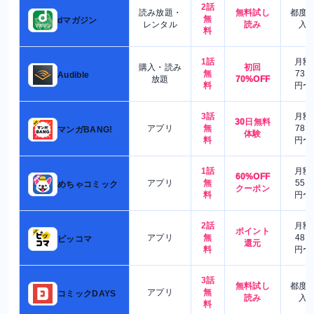
2話
読み放題・
無料試し
都度
無
dマガジン
レンタル
読み
入
料
1話
月額
購入・読み
初回
無
730
Audible
放題
70%OFF
料
円〜
3話
月額
30日無料
アプリ
無
780
マンガBANG!
体験
料
円〜
1話
月額
60%OFF
アプリ
無
550
めちゃコミック
クーポン
料
円〜
2話
月額
ポイント
アプリ
無
480
ピッコマ
還元
料
円〜
3話
無料試し
都度
アプリ
無
コミックDAYS
読み
入
料