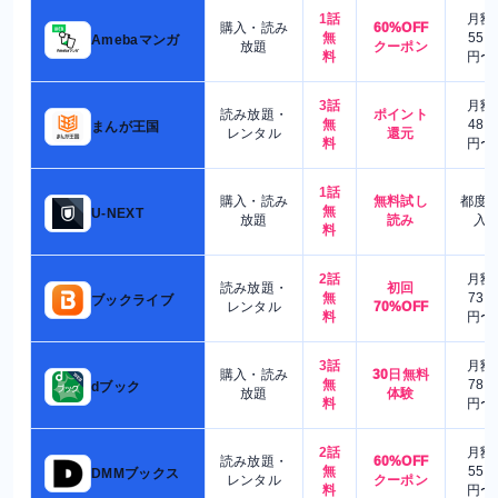
1話
月額
購入・読み
60%OFF
無
550
Amebaマンガ
放題
クーポン
料
円〜
3話
月額
読み放題・
ポイント
無
480
まんが王国
レンタル
還元
料
円〜
1話
購入・読み
無料試し
都度
無
U-NEXT
放題
読み
入
料
2話
月額
読み放題・
初回
無
730
ブックライブ
レンタル
70%OFF
料
円〜
3話
月額
購入・読み
30日無料
無
780
dブック
放題
体験
料
円〜
2話
月額
読み放題・
60%OFF
無
550
DMMブックス
レンタル
クーポン
料
円〜