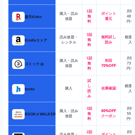
1話
月額
購入・読み
ポイント
無
480
楽天Kobo
放題
還元
料
円〜
3話
読み放題・
無料試し
都度
無
Kindleストア
レンタル
読み
入
料
1話
月額
購入・読み
初回
無
730
コミック.jp
放題
70%OFF
料
円〜
試
し
都度
購入
在庫確認
honto
読
入
み
3話
月額
購入・読み
60%OFF
無
550
BOOK☆WALKER
放題
クーポン
料
円〜
2話
月額
読み放題・
ポイント