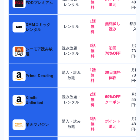
無
480
FODプレミアム
レンタル
還元
料
円〜
1話
無料試し
都度
DMMコミック
レンタル
無
読み
入
レンタル
料
3話
月額
読み放題・
初回
シーモア読み放
無
730
レンタル
70%OFF
題
料
円〜
1話
月額
購入・読み
30日無料
無
780
Prime Reading
放題
体験
料
円〜
2話
月額
読み放題・
60%OFF
Kindle
無
550
レンタル
クーポン
Unlimited
料
円〜
3話
月額
購入・読み
ポイント
無
480
楽天マガジン
放題
還元
料
円〜