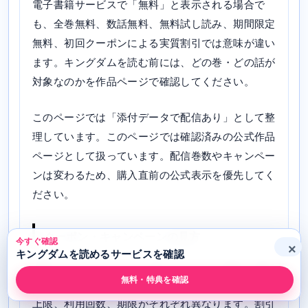
電子書籍サービスで「無料」と表示される場合で
も、全巻無料、数話無料、無料試し読み、期間限定
無料、初回クーポンによる実質割引では意味が違い
ます。キングダムを読む前には、どの巻・どの話が
対象なのかを作品ページで確認してください。
このページでは「添付データで配信あり」として整
理しています。このページでは確認済みの公式作品
ページとして扱っています。配信巻数やキャンペー
ンは変わるため、購入直前の公式表示を優先してく
ださい。
クーポン・キャンペーンの見方
今すぐ確認
×
キングダムを読めるサービスを確認
初回クーポン、ポイント還元、レビュー投稿、曜日
無料・特典を確認
別セール、まとめ買い割引などは、対象作品、割引
上限、利用回数、期限がそれぞれ異なります。割引