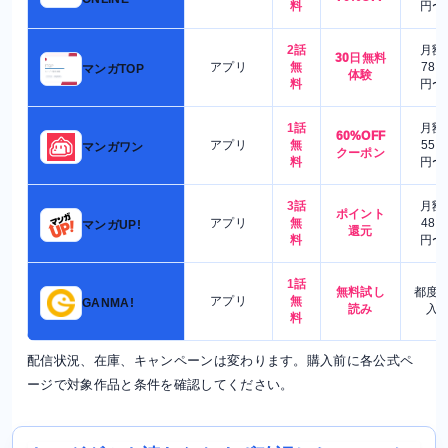
料
円〜
2話
月額
30日無料
アプリ
無
780
マンガTOP
体験
料
円〜
1話
月額
60%OFF
アプリ
無
550
マンガワン
クーポン
料
円〜
3話
月額
ポイント
アプリ
無
480
マンガUP!
還元
料
円〜
1話
無料試し
都度
アプリ
無
GANMA!
読み
入
料
配信状況、在庫、キャンペーンは変わります。購入前に各公式ペ
ージで対象作品と条件を確認してください。