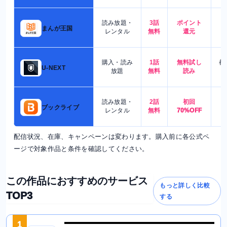
読み放題・
3話
ポイント
4
まんが王国
レンタル
無料
還元
購入・読み
1話
無料試し
都
U-NEXT
放題
無料
読み
読み放題・
2話
初回
7
ブックライブ
レンタル
無料
70%OFF
配信状況、在庫、キャンペーンは変わります。購入前に各公式ペ
ージで対象作品と条件を確認してください。
この作品におすすめのサービス
もっと詳しく比較
TOP3
する
1