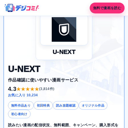
無料で漫画を読む
U-NEXT
U-NEXT
作品確認に使いやすい漫画サービス
4.3
★★★★★
(3,814件)
お気に入り 10,234
無料作品あり
初回特典
読み放題確認
オリジナル作品
初心者向け
読みたい漫画の配信状況、無料範囲、キャンペーン、購入形式を