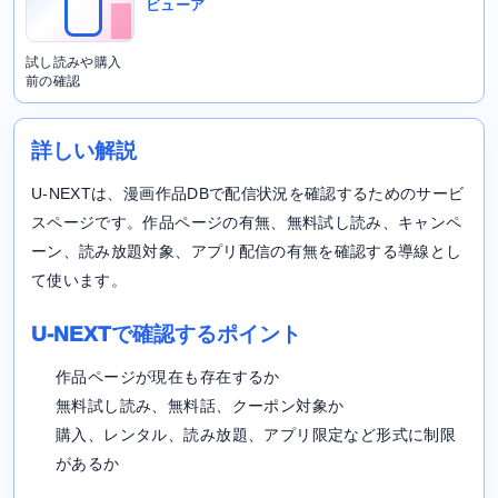
ビューア
試し読みや購入
前の確認
詳しい解説
U-NEXTは、漫画作品DBで配信状況を確認するためのサービ
スページです。作品ページの有無、無料試し読み、キャンペ
ーン、読み放題対象、アプリ配信の有無を確認する導線とし
て使います。
U-NEXTで確認するポイント
作品ページが現在も存在するか
無料試し読み、無料話、クーポン対象か
購入、レンタル、読み放題、アプリ限定など形式に制限
があるか