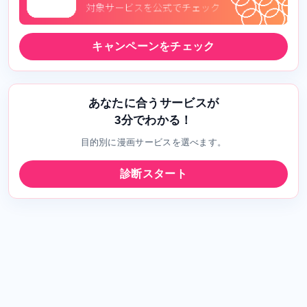
キャンペーンをチェック
あなたに合うサービスが
3分でわかる！
目的別に漫画サービスを選べます。
診断スタート