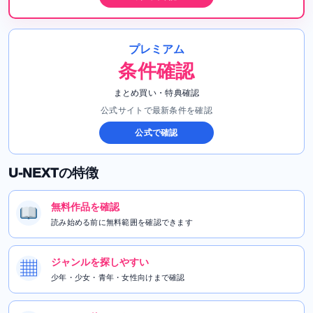
プレミアム
条件確認
まとめ買い・特典確認
公式サイトで最新条件を確認
公式で確認
U-NEXTの特徴
無料作品を確認
読み始める前に無料範囲を確認できます
ジャンルを探しやすい
▦
少年・少女・青年・女性向けまで確認