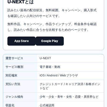
U-NEXTとは
読みたい漫画の配信状況、無料範囲、キャンペーン、購入形式
を確認したい人向けのサービスです。
無料作品、キャンペーン、作品ラインナップ、料金条件を確認
し、読みたい作品に合うかを比較するためのページです。
App Store
Google Play
運営サービス
U-NEXT
サービス種別
電子書籍・動画
対応端末
iOS / Android / Webブラウザ
支払い方法
クレジットカード / キャリア決済 / 各種ポイン
トなど
ジャンル傾向
少年・少女・青年・女性・恋愛・異世界など
収益化
公式確認用