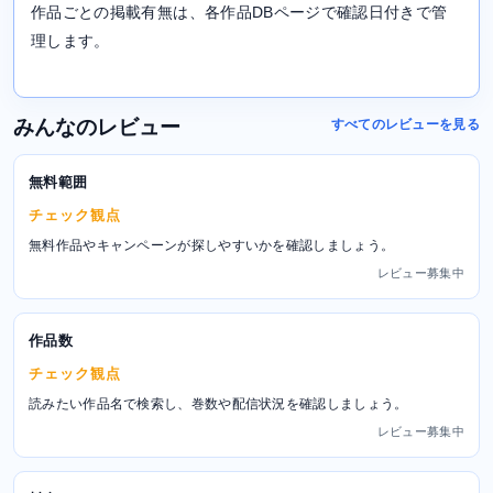
作品ごとの掲載有無は、各作品DBページで確認日付きで管
理します。
みんなのレビュー
すべてのレビューを見る
無料範囲
チェック観点
無料作品やキャンペーンが探しやすいかを確認しましょう。
レビュー募集中
作品数
チェック観点
読みたい作品名で検索し、巻数や配信状況を確認しましょう。
レビュー募集中