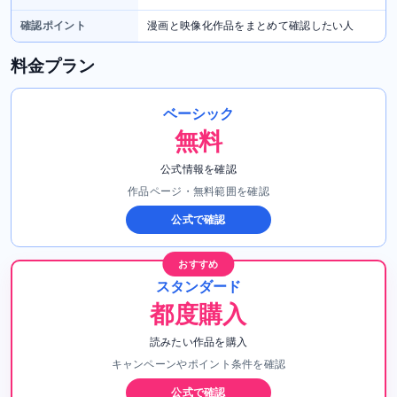
確認ポイント
漫画と映像化作品をまとめて確認したい人
料金プラン
ベーシック
無料
公式情報を確認
作品ページ・無料範囲を確認
公式で確認
おすすめ
スタンダード
都度購入
読みたい作品を購入
キャンペーンやポイント条件を確認
公式で確認