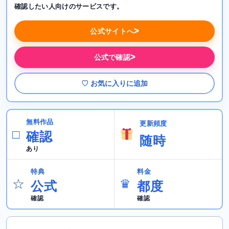
確認したい人向けのサービスです。
公式サイトへ
公式で確認
♡ お気に入りに追加
無料作品
更新頻度
□
確認
随時
あり
特典
料金
☆
♛
公式
都度
確認
確認