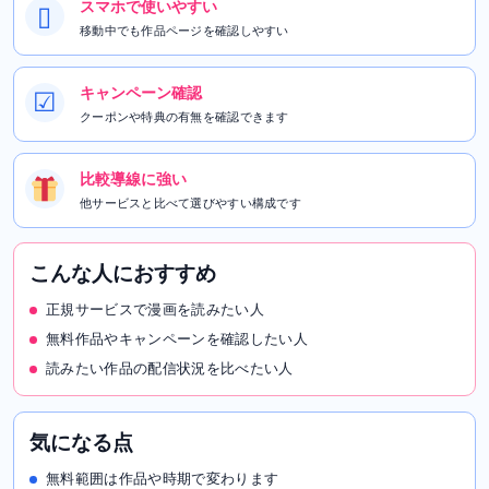
スマホで使いやすい
▯
移動中でも作品ページを確認しやすい
キャンペーン確認
☑
クーポンや特典の有無を確認できます
比較導線に強い
他サービスと比べて選びやすい構成です
こんな人におすすめ
正規サービスで漫画を読みたい人
無料作品やキャンペーンを確認したい人
読みたい作品の配信状況を比べたい人
気になる点
無料範囲は作品や時期で変わります