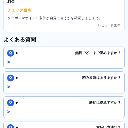
料金
チェック観点
クーポンやポイント条件が自分に合うかを確認しましょう。
レビュー募集中
よくある質問
無料でどこまで読めますか？
読み放題はありますか？
解約は簡単ですか？
支払い方法は？