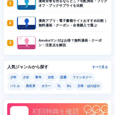
漫画全巻を売るならどこ？宅配買取・ブック
1
オフ・ブックサプライを比較
漫画アプリ・電子書籍サイトおすすめ比較｜
2
無料漫画・クーポン・全巻購入で選ぶ
Amebaマンガはお得？無料漫画・クーポ
3
ン・注意点を解説
人気ジャンルから探す
すべて見る
少年
少女
青年
女性
恋愛
ファンタジー
バトル
異世界
ホラー
TL
BL
日常・ほのぼの