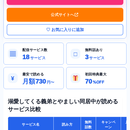
公式サイトへ
♡ お気に入りに追加
配信サービス数
無料話あり
▤
□
18
3
サービス
サービス
最安で読める
初回特典最大
¥
月額730
70
円〜
%OFF
溺愛してくる義弟とやましい同居中が読める
サービス比較
無料
キャンペ
月
サービス名
読み方
話数
ーン