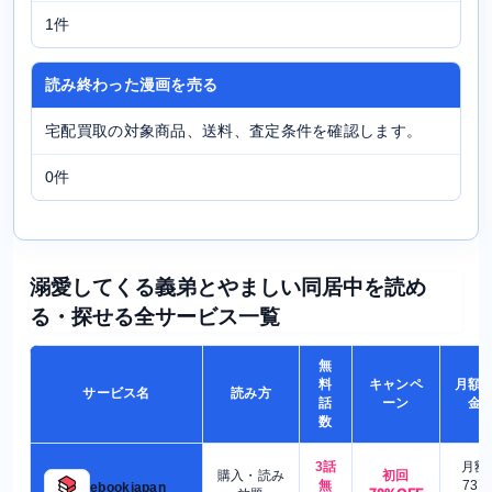
1件
読み終わった漫画を売る
宅配買取の対象商品、送料、査定条件を確認します。
0件
溺愛してくる義弟とやましい同居中を読め
る・探せる全サービス一覧
無
料
キャンペ
月額
サービス名
読み方
話
ーン
金
数
3話
月額
購入・読み
初回
無
730
ebookjapan