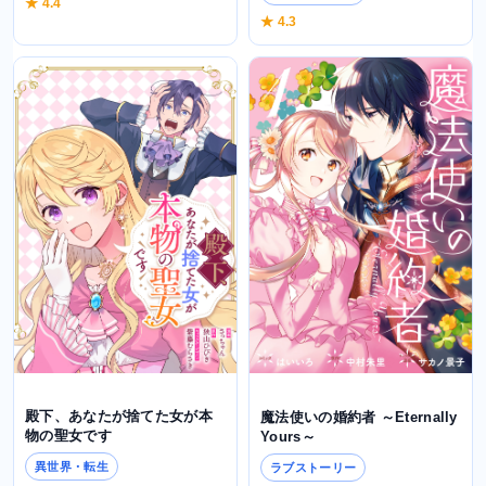
★ 4.4
★ 4.3
殿下、あなたが捨てた女が本
魔法使いの婚約者 ～Eternally
物の聖女です
Yours～
異世界・転生
ラブストーリー