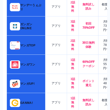
2話
無料試し
都度
サンデーうぇぶ
アプリ
無
読み
入
り
料
3話
月額
初回
ガンガン
アプリ
無
730
70%OFF
ONLINE
料
円〜
2話
月額
30日無料
アプリ
無
780
マンガTOP
体験
料
円〜
1話
月額
60%OFF
アプリ
無
550
マンガワン
クーポン
料
円〜
3話
月額
ポイント
アプリ
無
480
マンガUP!
還元
料
円〜
1話
無料試し
都度
アプリ
無
GANMA!
読み
入
料