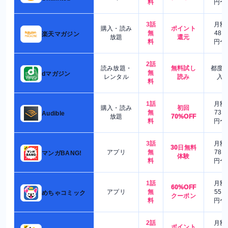
料
円〜
3話
月額
購入・読み
ポイント
無
480
楽天マガジン
放題
還元
料
円〜
2話
読み放題・
無料試し
都度
無
dマガジン
レンタル
読み
入
料
1話
月額
購入・読み
初回
無
730
Audible
放題
70%OFF
料
円〜
3話
月額
30日無料
アプリ
無
780
マンガBANG!
体験
料
円〜
1話
月額
60%OFF
アプリ
無
550
めちゃコミック
クーポン
料
円〜
2話
月額
ポイント