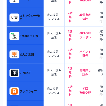
放題
70%OFF
料
円〜
2話
月額
読み放題・
30日無料
コミックシーモ
無
780
レンタル
体験
ア
料
円〜
1話
月額
購入・読み
60%OFF
無
550
Amebaマンガ
放題
クーポン
料
円〜
3話
月額
読み放題・
ポイント
無
480
まんが王国
レンタル
還元
料
円〜
1話
購入・読み
無料試し
都度
無
U-NEXT
放題
読み
入
料
2話
月額
読み放題・
初回
無
730
ブックライブ
レンタル
70%OFF
料
円〜
3話
月額