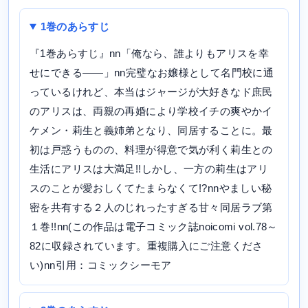
1巻のあらすじ
『1巻あらすじ』nn「俺なら、誰よりもアリスを幸
せにできる――」nn完璧なお嬢様として名門校に通
っているけれど、本当はジャージが大好きなド庶民
のアリスは、両親の再婚により学校イチの爽やかイ
ケメン・莉生と義姉弟となり、同居することに。最
初は戸惑うものの、料理が得意で気が利く莉生との
生活にアリスは大満足!!しかし、一方の莉生はアリ
スのことが愛おしくてたまらなくて!?nnやましい秘
密を共有する２人のじれったすぎる甘々同居ラブ第
１巻!!nn(この作品は電子コミック誌noicomi vol.78～
82に収録されています。重複購入にご注意くださ
い)nn引用：コミックシーモア