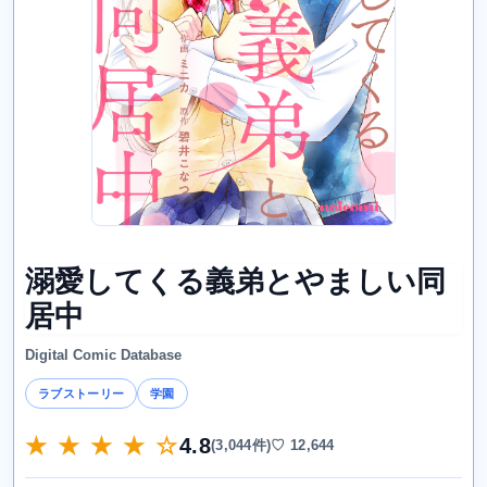
溺愛してくる義弟とやましい同
居中
Digital Comic Database
ラブストーリー
学園
★ ★ ★ ★ ☆
4.8
(3,044件)
♡ 12,644