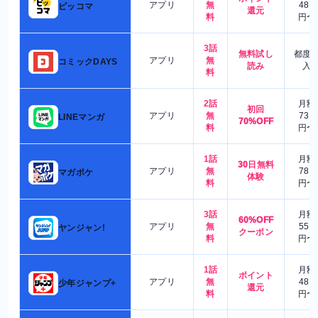
アプリ
無
480
ピッコマ
還元
料
円〜
3話
無料試し
都度
アプリ
無
コミックDAYS
読み
入
料
2話
月額
初回
アプリ
無
730
LINEマンガ
70%OFF
料
円〜
1話
月額
30日無料
アプリ
無
780
マガポケ
体験
料
円〜
3話
月額
60%OFF
アプリ
無
550
ヤンジャン!
クーポン
料
円〜
1話
月額
ポイント
アプリ
無
480
少年ジャンプ+
還元
料
円〜