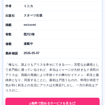
ミニカ
作者
スターツ出版
出版社
noicomi
掲載
既刊3巻
巻数
連載中
連載
2026-05-07
最終確認
「俺なら、誰よりもアリスを幸せにできる――」完璧なお嬢様とし
て名門校に通っているけれど、本当はジャージが大好きなド庶民の
アリスは、両親の再婚により学校イチの爽やかイケメン・莉生と義
姉弟となり、同居することに。最初は戸惑うものの、料理が得意で
気が利く莉生との生活にアリスは大満足!!しかし、一方の莉生はア
リスのこ...
無料で読めるサービスを見る