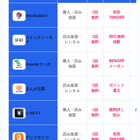
購入・読み
3話
初回
7
ebookjapan
放題
無料
70%OFF
読み放題・
2話
30日無料
コミックシーモ
7
レンタル
無料
体験
ア
購入・読み
1話
60%OFF
5
Amebaマンガ
放題
無料
クーポン
読み放題・
3話
ポイント
4
まんが王国
レンタル
無料
還元
購入・読み
1話
無料試し
都
U-NEXT
放題
無料
読み
読み放題・
2話
初回
7
ブックライブ
レンタル
無料
70%OFF