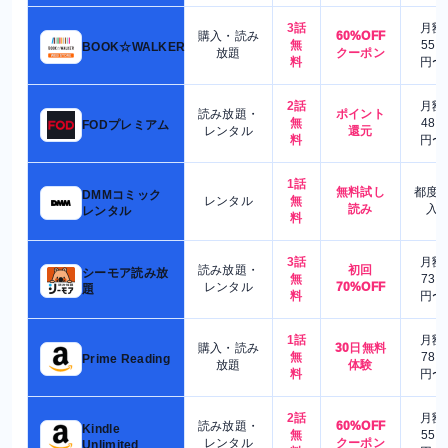
3話
月額
購入・読み
60%OFF
無
550
BOOK☆WALKER
放題
クーポン
料
円〜
2話
月額
読み放題・
ポイント
無
480
FODプレミアム
レンタル
還元
料
円〜
1話
無料試し
都度
DMMコミック
レンタル
無
読み
入
レンタル
料
3話
月額
読み放題・
初回
シーモア読み放
無
730
レンタル
70%OFF
題
料
円〜
1話
月額
購入・読み
30日無料
無
780
Prime Reading
放題
体験
料
円〜
2話
月額
読み放題・
60%OFF
Kindle
無
550
レンタル
クーポン
Unlimited