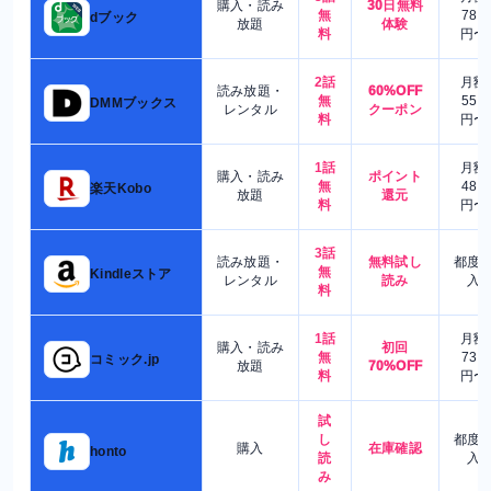
購入・読み
30日無料
無
780
dブック
放題
体験
料
円〜
2話
月額
読み放題・
60%OFF
無
550
DMMブックス
レンタル
クーポン
料
円〜
1話
月額
購入・読み
ポイント
無
480
楽天Kobo
放題
還元
料
円〜
3話
読み放題・
無料試し
都度
無
Kindleストア
レンタル
読み
入
料
1話
月額
購入・読み
初回
無
730
コミック.jp
放題
70%OFF
料
円〜
試
し
都度
購入
在庫確認
honto
読
入
み