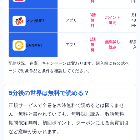
料
円〜
3話
月額
ポイント
アプリ
無
480
マンガUP!
還元
料
円〜
1話
無料試し
都度
アプリ
無
GANMA!
読み
入
料
配信状況、在庫、キャンペーンは変わります。購入前に各公式ペ
ージで対象作品と条件を確認してください。
5分後の世界は無料で読める？
正規サービスで全巻を常時無料で読めるとは限りませ
ん。無料と書かれていても、無料試し読み、数話無料、
期間限定無料、初回ポイント、クーポンによる実質割引
など意味が分かれます。