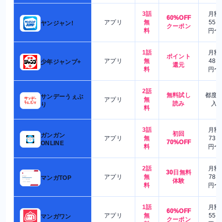
3話
月額
60%OFF
アプリ
無
550
ヤンジャン!
クーポン
料
円〜
1話
月額
ポイント
アプリ
無
480
少年ジャンプ+
還元
料
円〜
2話
無料試し
都度
サンデーうぇぶ
アプリ
無
読み
入
り
料
3話
月額
初回
ガンガン
アプリ
無
730
70%OFF
ONLINE
料
円〜
2話
月額
30日無料
アプリ
無
780
マンガTOP
体験
料
円〜
1話
月額
60%OFF
アプリ
無
550
マンガワン
クーポン