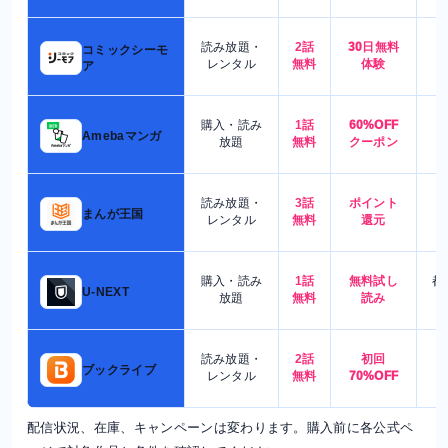
読み放題・
2話
30日無料
コミックシーモ
7
レンタル
無料
体験
ア
購入・読み
1話
60%OFF
5
Amebaマンガ
放題
無料
クーポン
読み放題・
3話
ポイント
4
まんが王国
レンタル
無料
還元
購入・読み
1話
無料試し
都
U-NEXT
放題
無料
読み
読み放題・
2話
初回
7
ブックライブ
レンタル
無料
70%OFF
配信状況、在庫、キャンペーンは変わります。購入前に各公式ペ