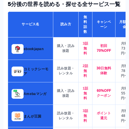
5分後の世界を読める・探せる全サービス一覧
無
料
キャンペ
月額
サービス名
読み方
話
ーン
金
数
3話
月額
購入・読み
初回
無
730
ebookjapan
放題
70%OFF
料
円〜
2話
月額
読み放題・
30日無料
コミックシーモ
無
780
レンタル
体験
ア
料
円〜
1話
月額
購入・読み
60%OFF
無
550
Amebaマンガ
放題
クーポン
料
円〜
3話
月額
読み放題・
ポイント
無
480
まんが王国
レンタル
還元
料
円〜