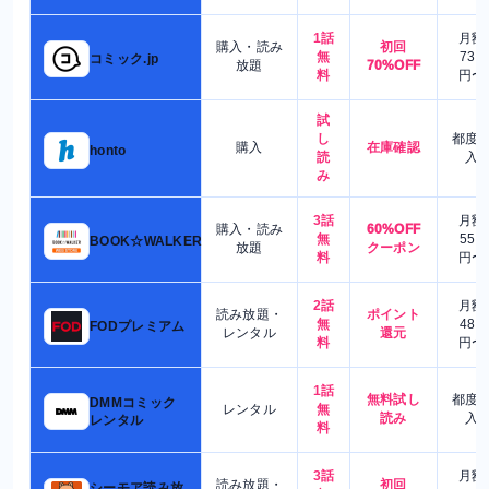
1話
月額
購入・読み
初回
無
730
コミック.jp
放題
70%OFF
料
円〜
試
し
都度
購入
在庫確認
honto
読
入
み
3話
月額
購入・読み
60%OFF
無
550
BOOK☆WALKER
放題
クーポン
料
円〜
2話
月額
読み放題・
ポイント
無
480
FODプレミアム
レンタル
還元
料
円〜
1話
無料試し
都度
DMMコミック
レンタル
無
読み
入
レンタル
料
3話
月額
読み放題・
初回
シーモア読み放