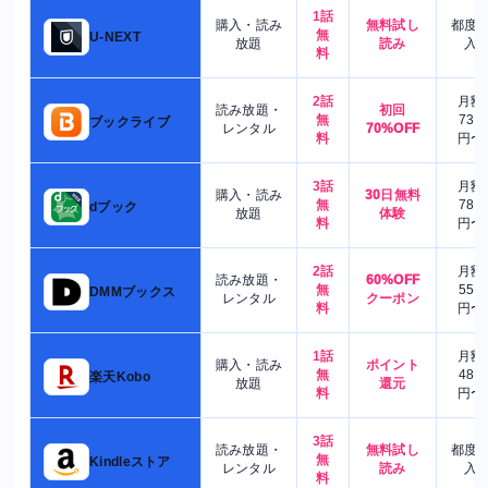
1話
購入・読み
無料試し
都度
無
U-NEXT
放題
読み
入
料
2話
月額
読み放題・
初回
無
730
ブックライブ
レンタル
70%OFF
料
円〜
3話
月額
購入・読み
30日無料
無
780
dブック
放題
体験
料
円〜
2話
月額
読み放題・
60%OFF
無
550
DMMブックス
レンタル
クーポン
料
円〜
1話
月額
購入・読み
ポイント
無
480
楽天Kobo
放題
還元
料
円〜
3話
読み放題・
無料試し
都度
無
Kindleストア
レンタル
読み
入
料