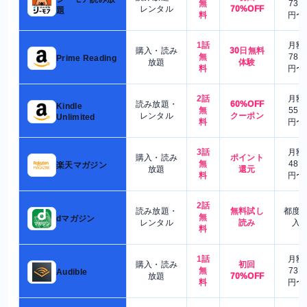
無
730
レンタル
70%OFF
題
料
円〜
1話
月額
購入・読み
30日無料
無
780
Prime Reading
放題
体験
料
円〜
2話
月額
読み放題・
60%OFF
Kindle
無
550
レンタル
クーポン
Unlimited
料
円〜
3話
月額
購入・読み
ポイント
無
480
楽天マガジン
放題
還元
料
円〜
2話
読み放題・
無料試し
都度
無
dマガジン
レンタル
読み
入
料
1話
月額
購入・読み
初回
無
730
Audible
放題
70%OFF
料
円〜