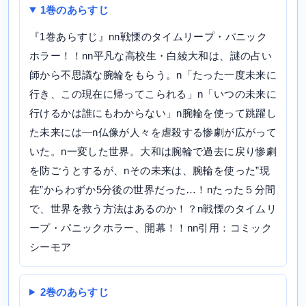
1巻のあらすじ
『1巻あらすじ』nn戦慄のタイムリープ・パニック
ホラー！！nn平凡な高校生・白綾大和は、謎の占い
師から不思議な腕輪をもらう。n「たった一度未来に
行き、この現在に帰ってこられる」n「いつの未来に
行けるかは誰にもわからない」n腕輪を使って跳躍し
た未来には—n仏像が人々を虐殺する惨劇が広がって
いた。n一変した世界。大和は腕輪で過去に戻り惨劇
を防ごうとするが、nその未来は、腕輪を使った”現
在”からわずか5分後の世界だった…！nたった５分間
で、世界を救う方法はあるのか！？n戦慄のタイムリ
ープ・パニックホラー、開幕！！nn引用：コミック
シーモア
2巻のあらすじ