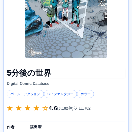
5分後の世界
Digital Comic Database
バトル・アクション
SF･ファンタジー
ホラー
★ ★ ★ ★ ☆
4.6
(3,182件)
♡ 11,782
福田宏
作者