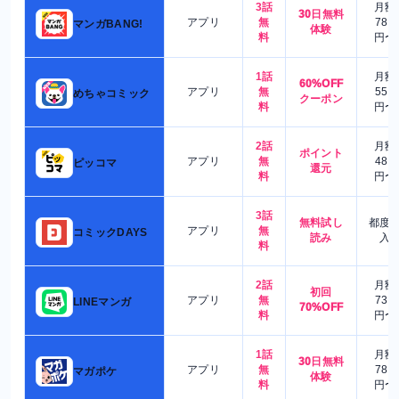
3話
月額
30日無料
アプリ
無
780
マンガBANG!
体験
料
円〜
1話
月額
60%OFF
アプリ
無
550
めちゃコミック
クーポン
料
円〜
2話
月額
ポイント
アプリ
無
480
ピッコマ
還元
料
円〜
3話
無料試し
都度
アプリ
無
コミックDAYS
読み
入
料
2話
月額
初回
アプリ
無
730
LINEマンガ
70%OFF
料
円〜
1話
月額
30日無料
アプリ
無
780
マガポケ
体験
料
円〜