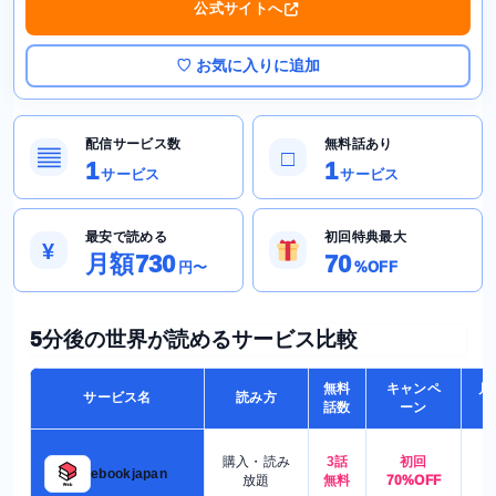
公式サイトへ
♡ お気に入りに追加
配信サービス数
無料話あり
▤
□
1
1
サービス
サービス
最安で読める
初回特典最大
¥
月額730
70
円〜
%OFF
5分後の世界が読めるサービス比較
無料
キャンペ
月
サービス名
読み方
話数
ーン
購入・読み
3話
初回
7
ebookjapan
放題
無料
70%OFF