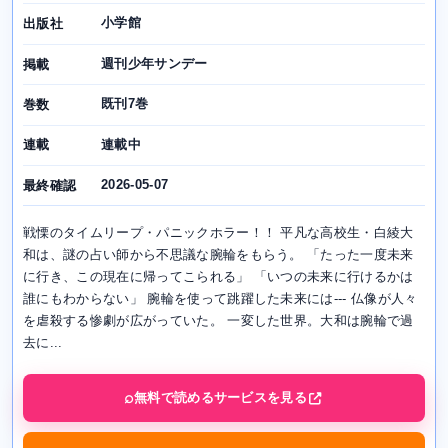
小学館
出版社
週刊少年サンデー
掲載
既刊7巻
巻数
連載中
連載
2026-05-07
最終確認
戦慄のタイムリープ・パニックホラー！！ 平凡な高校生・白綾大
和は、謎の占い師から不思議な腕輪をもらう。 「たった一度未来
に行き、この現在に帰ってこられる」 「いつの未来に行けるかは
誰にもわからない」 腕輪を使って跳躍した未来には--- 仏像が人々
を虐殺する惨劇が広がっていた。 一変した世界。大和は腕輪で過
去に...
無料で読めるサービスを見る