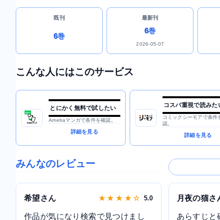
既刊
最新刊
6巻
6巻
2026-05-07
こんな人にはこのサービス
コスパ重視で読みた
とにかく無料で試したい
コミックシーモアで条件
Amebaマンガで条件を確認。
認。
詳細を見る
詳細を見る
みんなのレビュー
希望さん
月夜の猫さ
★ ★ ★ ★ ☆
5.0
作品が気になり検索で見つけまし
あらすじと