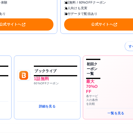
料体験
1話無料 / 60%OFFクーポン
大人向けも充実
あり
添付データで配信あり
公式サイトへ
公式サイトへ
す
初回ク
ーポン
ブックライブ
一覧
1話無料
最大
60%OFFクーポン
70%O
FF
各サービ
スの条件
を比較
詳細を見る
一覧を見る