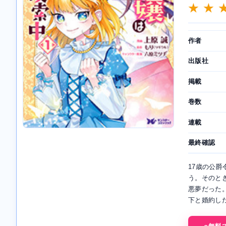
★ ★ 
作者
出版社
掲載
巻数
連載
最終確認
17歳の公
う。そのと
悪夢だった
下と婚約した