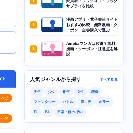
1
配買取・ブックオフ・ブック
サプライを比較
漫画アプリ・電子書籍サイト
2
おすすめ比較｜無料漫画・ク
ーポン・全巻購入で選ぶ
Amebaマンガはお得？無料
3
漫画・クーポン・注意点を解
説
イト
人気ジャンルから探す
すべて見る
少年
少女
青年
女性
恋愛
トへ
ファンタジー
バトル
異世界
ホラー
TL
BL
日常・ほのぼの
トへ