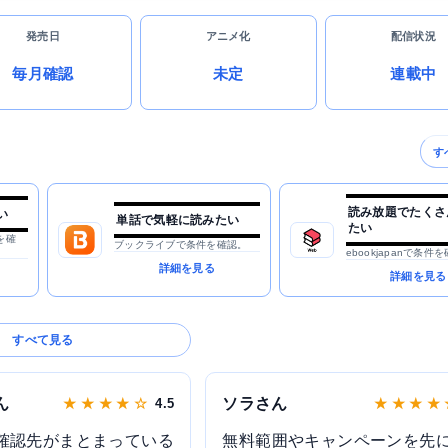
発売日
アニメ化
配信状況
毎月確認
未定
連載中
す
読み放題でたくさ
い
単話で気軽に読みたい
たい
を確
ブックライブで条件を確認。
ebookjapanで条件
詳細を見る
詳細を見る
すべて見る
ん
ソラさん
★ ★ ★ ★ ☆
4.5
★ ★ ★ ★
確認先がまとまっている
無料範囲やキャンペーンを先