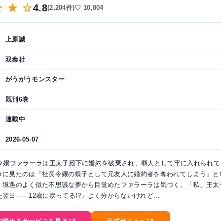
★ ★ ☆
4.8
(2,204件)
♡ 10,804
上原誠
双葉社
がうがうモンスター
既刊6巻
連載中
2026-05-07
爵令嬢ファラーラは王太子殿下に婚約を破棄され、罪人として牢に入れられて
きに見たのは『社長令嬢の蝶子として元友人に婚約者を奪われてしまう』と
。境遇のよく似た不思議な夢から目覚めたファラーラは気づく。「私、王太
翌日――12歳に戻ってる!?」よく分からないけれど...