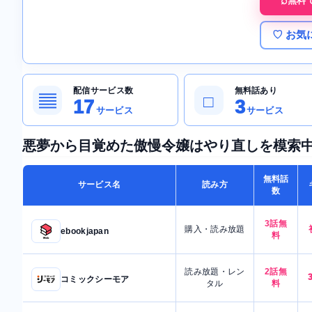
無料
♡ お気
配信サービス数
無料話あり
▤
□
17
3
サービス
サービス
悪夢から目覚めた傲慢令嬢はやり直しを模索
無料話
サービス名
読み方
数
3話無
購入・読み放題
ebookjapan
料
読み放題・レン
2話無
コミックシーモア
タル
料