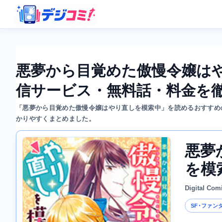
悪夢から目覚めた傲慢令嬢は
信サービス・無料話・料金を
「悪夢から目覚めた傲慢令嬢はやり直しを模索中」を読めるおすすめ
かりやすくまとめました。
悪夢
を模
Digital Com
SF･ファン