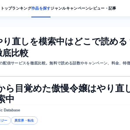
トップ
ランキング
作品を探す
ジャンル
キャンペーン
レビュー・記事
やり直しを模索中はどこで読める
徹底比較
の配信サービスを徹底比較。無料で読める話数やキャンペーン、料金、特
から目覚めた傲慢令嬢はやり直
索中
ic Database
タジー
異世界・転生