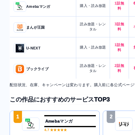
1話無
購入・読み放題
Amebaマンガ
料
読み放題・レン
3話無
まんが王国
タル
料
1話無
購入・読み放題
U-NEXT
料
読み放題・レン
2話無
ブックライブ
タル
料
配信状況、在庫、キャンペーンは変わります。購入前に各公式ページ
この作品におすすめのサービスTOP3
1
2
Amebaマンガ
4.7
★★★★★