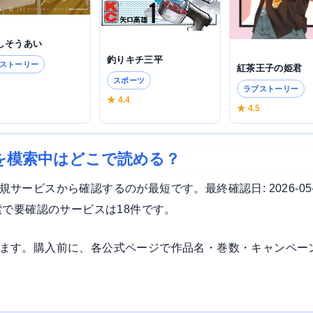
しそうあい
釣りキチ三平
ストーリー
紅茶王子の姫君
スポーツ
3
ラブストーリー
★ 4.4
★ 4.5
を模索中はどこで読める？
ービスから確認するのが最短です。最終確認日: 2026-05
索で要確認のサービスは18件です。
ます。購入前に、各公式ページで作品名・巻数・キャンペー