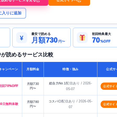
で読めるサービスを見る
公式サイトへ
に入りに追加
最安で読める
初回特典最大
¥
月額730
70
円〜
%OFF
中が読めるサービス比較
キャンペーン
月額料金
特徴・強み
公式サ
配信あり / 2026-
総合力No.1
月額730
初回70%OFF
公式サイ
円〜
05-07
配信あり / 2026-05-
コスパ◎
月額780
30日無料体験
公式サイ
円〜
07