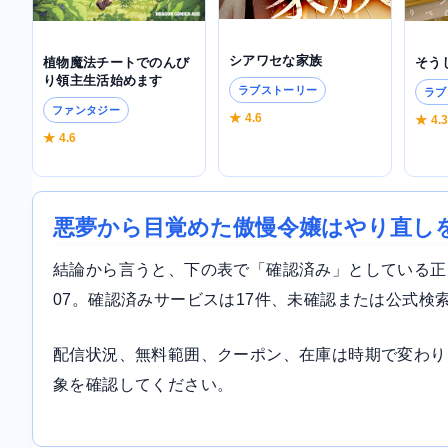
シアワセな家族
そう
植物魔法チートでのんび
り領主生活始めます
ラブストーリー
ラブ
ファンタジー
★ 4.6
★ 4.
★ 4.6
悪夢から目覚めた傲慢令嬢はやり直し
結論から言うと、下の表で「確認済み」としている正規サ
07。確認済みサービスは17件、未確認または公式検
配信状況、無料範囲、クーポン、在庫は時期で変わり
象を確認してください。