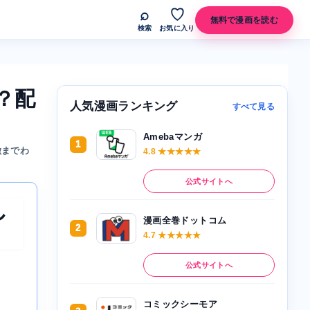
⌕
♡
無料で漫画を読む
検索
お気に入り
？配
人気漫画ランキング
すべて見る
Amebaマンガ
1
徴までわ
4.8 ★★★★★
公式サイトへ
し
漫画全巻ドットコム
2
4.7 ★★★★★
公式サイトへ
コミックシーモア