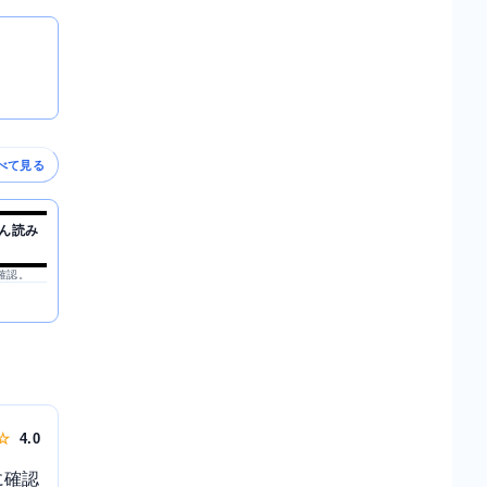
べて見る
ん読み
を確認。
 ☆
4.0
に確認