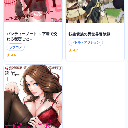
パンティーノート ～下着で交
転生貴族の異世界冒険録
わる秘密ごと～
バトル・アクション
ラブコメ
★ 4.7
★ 4.6