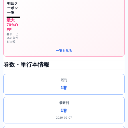
初回ク
ーポン
一覧
最大
70%O
FF
各サービ
スの条件
を比較
一覧を見る
巻数・単行本情報
既刊
1巻
最新刊
1巻
2026-05-07