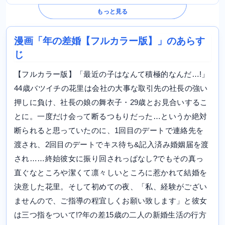
もっと見る
漫画「年の差婚【フルカラー版】」のあらす
じ
【フルカラー版】「最近の子はなんて積極的なんだ…!」
44歳バツイチの花里は会社の大事な取引先の社長の強い
押しに負け、社長の娘の舞衣子・29歳とお見合いするこ
とに。一度だけ会って断るつもりだった…というか絶対
断られると思っていたのに、1回目のデートで連絡先を
渡され、2回目のデートでキス待ち&記入済み婚姻届を渡
され……終始彼女に振り回されっぱなし?でもその真っ
直ぐなところや潔くて凛々しいところに惹かれて結婚を
決意した花里。そして初めての夜、「私、経験がござい
ませんので、ご指導の程宜しくお願い致します」と彼女
は三つ指をついて!?年の差15歳の二人の新婚生活の行方