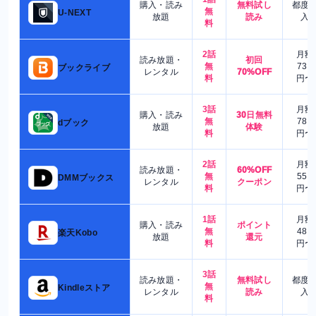
購入・読み
無料試し
都度
無
U-NEXT
放題
読み
入
料
2話
月額
読み放題・
初回
無
730
ブックライブ
レンタル
70%OFF
料
円〜
3話
月額
購入・読み
30日無料
無
780
dブック
放題
体験
料
円〜
2話
月額
読み放題・
60%OFF
無
550
DMMブックス
レンタル
クーポン
料
円〜
1話
月額
購入・読み
ポイント
無
480
楽天Kobo
放題
還元
料
円〜
3話
読み放題・
無料試し
都度
無
Kindleストア
レンタル
読み
入
料