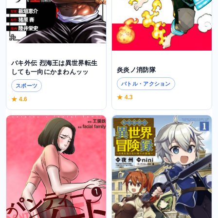
バキ外伝 烈海王は異世界転生
炎炎ノ消防隊
しても一向にかまわんッッ
バトル・アクション
スポーツ
★ 4.3
★ 4.6