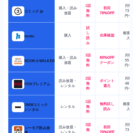
1話
月額
購入・読み
初回
無
730
コミック.jp
放題
70%OFF
料
円〜
試
し
都度
購入
在庫確認
honto
読
入
み
3話
月額
購入・読み
60%OFF
無
550
BOOK☆WALKER
放題
クーポン
料
円〜
2話
月額
読み放題・
ポイント
無
480
FODプレミアム
レンタル
還元
料
円〜
1話
無料試し
都度
DMMコミック
レンタル
無
読み
入
レンタル
料
3話
月額
読み放題・
初回
シーモア読み放
無
730
レンタル
70%OFF
題