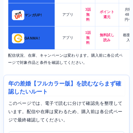
3話
月額
ポイント
アプリ
無
480
マンガUP!
還元
料
円〜
1話
無料試し
都度
アプリ
無
GANMA!
読み
入
料
配信状況、在庫、キャンペーンは変わります。購入前に各公式ペ
ージで対象作品と条件を確認してください。
年の差婚【フルカラー版】を読むならまず確
認したいルート
このページでは、電子で読むに分けて確認先を整理して
います。配信や在庫は変わるため、購入前は各公式ペー
ジで最終確認してください。