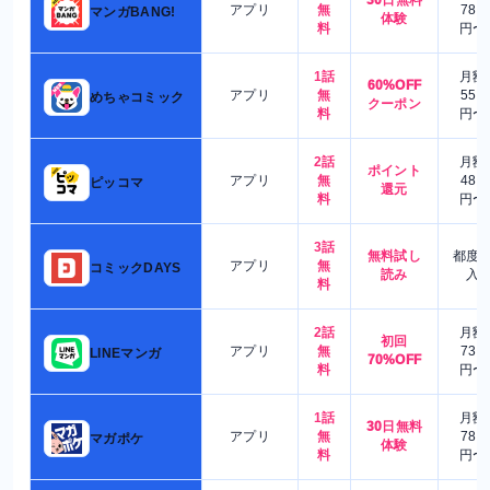
30日無料
アプリ
無
780
マンガBANG!
体験
料
円〜
1話
月額
60%OFF
アプリ
無
550
めちゃコミック
クーポン
料
円〜
2話
月額
ポイント
アプリ
無
480
ピッコマ
還元
料
円〜
3話
無料試し
都度
アプリ
無
コミックDAYS
読み
入
料
2話
月額
初回
アプリ
無
730
LINEマンガ
70%OFF
料
円〜
1話
月額
30日無料
アプリ
無
780
マガポケ
体験
料
円〜