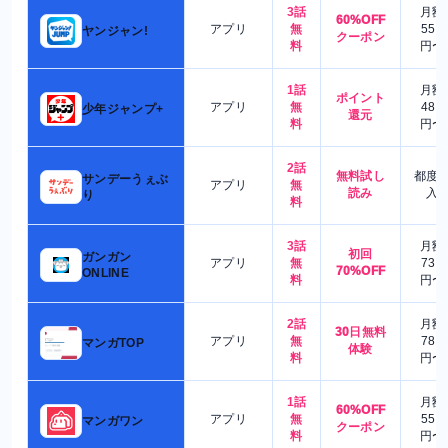
3話
月額
60%OFF
アプリ
無
550
ヤンジャン!
クーポン
料
円〜
1話
月額
ポイント
アプリ
無
480
少年ジャンプ+
還元
料
円〜
2話
無料試し
都度
サンデーうぇぶ
アプリ
無
読み
入
り
料
3話
月額
初回
ガンガン
アプリ
無
730
70%OFF
ONLINE
料
円〜
2話
月額
30日無料
アプリ
無
780
マンガTOP
体験
料
円〜
1話
月額
60%OFF
アプリ
無
550
マンガワン
クーポン
料
円〜