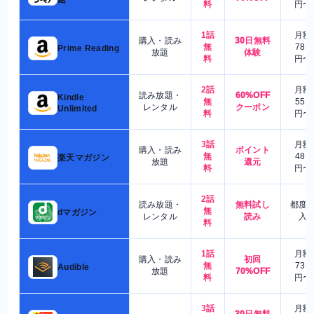
料
円〜
1話
月額
購入・読み
30日無料
無
780
Prime Reading
放題
体験
料
円〜
2話
月額
読み放題・
60%OFF
Kindle
無
550
レンタル
クーポン
Unlimited
料
円〜
3話
月額
購入・読み
ポイント
無
480
楽天マガジン
放題
還元
料
円〜
2話
読み放題・
無料試し
都度
無
dマガジン
レンタル
読み
入
料
1話
月額
購入・読み
初回
無
730
Audible
放題
70%OFF
料
円〜
3話
月額