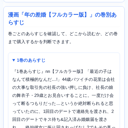
漫画「年の差婚【フルカラー版】」の巻別あ
らすじ
巻ごとのあらすじを確認して、どこから読むか、どの巻
まで購入するかを判断できます。
1巻のあらすじ
『1巻あらすじ』nn【フルカラー版】「最近の子は
なんて積極的なんだ…!」44歳バツイチの花里は会社
の大事な取引先の社長の強い押しに負け、社長の娘
の舞衣子・29歳とお見合いすることに。一度だけ会
って断るつもりだった…というか絶対断られると思
っていたのに、1回目のデートで連絡先を渡され、2
回目のデートでキス待ち&記入済み婚姻届を渡さ
れ……終始彼女に振り回されっぱなし?でもその真っ