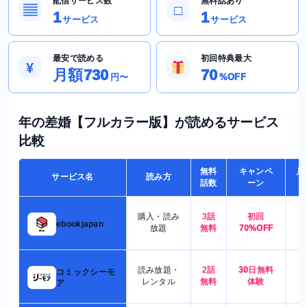
配信サービス数
無料話あり
▤
□
1
1
サービス
サービス
最安で読める
初回特典最大
¥
月額730
70
円〜
%OFF
年の差婚【フルカラー版】が読めるサービス
比較
無料
キャンペ
月
サービス名
読み方
話数
ーン
購入・読み
3話
初回
7
ebookjapan
放題
無料
70%OFF
読み放題・
2話
30日無料
コミックシーモ
7
レンタル
無料
体験
ア