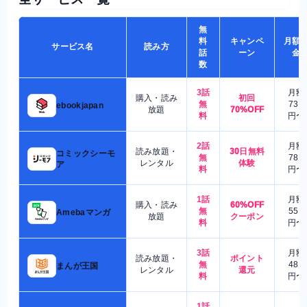
無
料
キャンペ
月額
サービス名
読み方
話
ーン
金
数
3話
月額
購入・読み
初回
無
730
ebookjapan
放題
70%OFF
料
円〜
2話
月額
読み放題・
30日無料
コミックシーモ
無
780
レンタル
体験
ア
料
円〜
1話
月額
購入・読み
60%OFF
無
550
Amebaマンガ
放題
クーポン
料
円〜
3話
月額
読み放題・
ポイント
無
480
まんが王国
レンタル
還元
料
円〜
1話