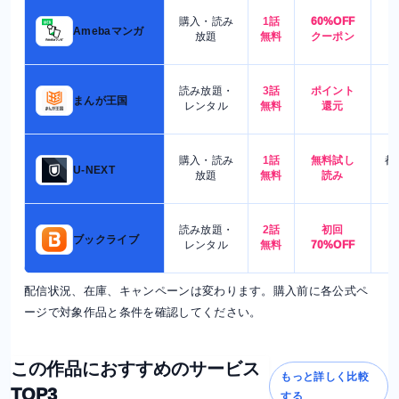
購入・読み
1話
60%OFF
5
Amebaマンガ
放題
無料
クーポン
読み放題・
3話
ポイント
4
まんが王国
レンタル
無料
還元
購入・読み
1話
無料試し
都
U-NEXT
放題
無料
読み
読み放題・
2話
初回
7
ブックライブ
レンタル
無料
70%OFF
配信状況、在庫、キャンペーンは変わります。購入前に各公式ペ
ージで対象作品と条件を確認してください。
この作品におすすめのサービス
もっと詳しく比較
TOP3
する