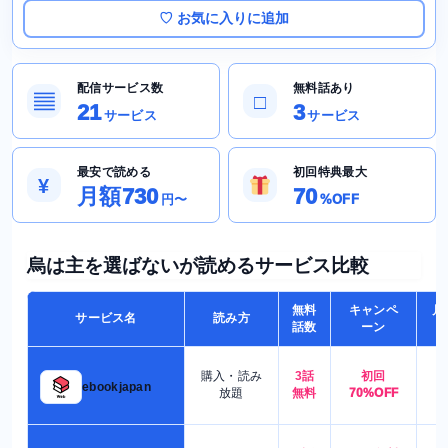
♡ お気に入りに追加
配信サービス数
無料話あり
▤
□
21
3
サービス
サービス
最安で読める
初回特典最大
¥
月額730
70
円〜
%OFF
烏は主を選ばないが読めるサービス比較
無料
キャンペ
月
サービス名
読み方
話数
ーン
購入・読み
3話
初回
7
ebookjapan
放題
無料
70%OFF