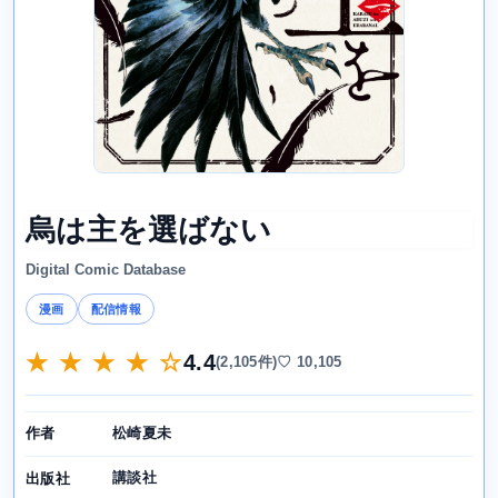
烏は主を選ばない
Digital Comic Database
漫画
配信情報
★ ★ ★ ★ ☆
4.4
(2,105件)
♡ 10,105
松崎夏未
作者
講談社
出版社