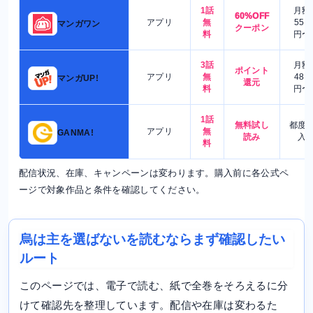
1話
月額
60%OFF
アプリ
無
550
マンガワン
クーポン
料
円〜
3話
月額
ポイント
アプリ
無
480
マンガUP!
還元
料
円〜
1話
無料試し
都度
アプリ
無
GANMA!
読み
入
料
配信状況、在庫、キャンペーンは変わります。購入前に各公式ペ
ージで対象作品と条件を確認してください。
烏は主を選ばないを読むならまず確認したい
ルート
このページでは、電子で読む、紙で全巻をそろえるに分
けて確認先を整理しています。配信や在庫は変わるた