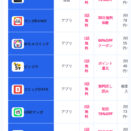
料
円〜
3話
月額
30日無料
アプリ
無
780
マンガBANG!
体験
料
円〜
1話
月額
60%OFF
アプリ
無
550
めちゃコミック
クーポン
料
円〜
2話
月額
ポイント
アプリ
無
480
ピッコマ
還元
料
円〜
3話
無料試し
都度
アプリ
無
コミックDAYS
読み
入
料
2話
月額
初回
アプリ
無
730
LINEマンガ
70%OFF
料
円〜
1話
月額