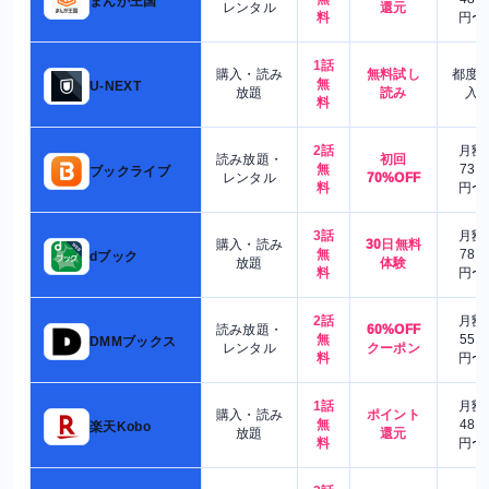
まんが王国
レンタル
還元
料
円〜
1話
購入・読み
無料試し
都度
無
U-NEXT
放題
読み
入
料
2話
月額
読み放題・
初回
無
730
ブックライブ
レンタル
70%OFF
料
円〜
3話
月額
購入・読み
30日無料
無
780
dブック
放題
体験
料
円〜
2話
月額
読み放題・
60%OFF
無
550
DMMブックス
レンタル
クーポン
料
円〜
1話
月額
購入・読み
ポイント
無
480
楽天Kobo
放題
還元
料
円〜