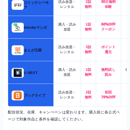
読み放題・
2話
30日無料
コミックシーモ
7
レンタル
無料
体験
ア
購入・読み
1話
60%OFF
5
Amebaマンガ
放題
無料
クーポン
読み放題・
3話
ポイント
4
まんが王国
レンタル
無料
還元
購入・読み
1話
無料試し
都
U-NEXT
放題
無料
読み
読み放題・
2話
初回
7
ブックライブ
レンタル
無料
70%OFF
配信状況、在庫、キャンペーンは変わります。購入前に各公式ペ
ージで対象作品と条件を確認してください。