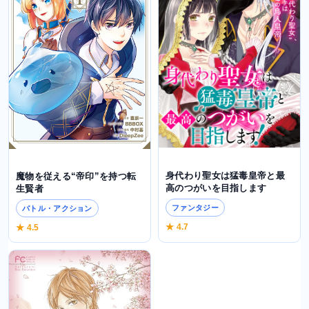
身代わり聖女は猛毒皇帝と最
魔物を従える“帝印”を持つ転
高のつがいを目指します
生賢者
ファンタジー
バトル・アクション
★ 4.7
★ 4.5