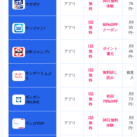
30日無料
アプリ
無
780
マガポケ
体験
料
円〜
3話
月額
60%OFF
アプリ
無
550
ヤンジャン!
クーポン
料
円〜
1話
月額
ポイント
アプリ
無
480
少年ジャンプ+
還元
料
円〜
2話
無料試し
都度
サンデーうぇぶ
アプリ
無
読み
入
り
料
3話
月額
初回
ガンガン
アプリ
無
730
70%OFF
ONLINE
料
円〜
2話
月額
30日無料
アプリ
無
780
マンガTOP
体験
料
円〜