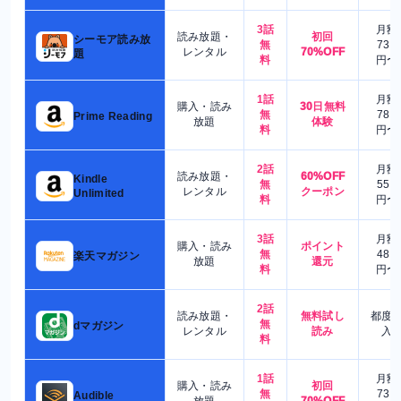
3話
月額
読み放題・
初回
シーモア読み放
無
730
レンタル
70%OFF
題
料
円〜
1話
月額
購入・読み
30日無料
無
780
Prime Reading
放題
体験
料
円〜
2話
月額
読み放題・
60%OFF
Kindle
無
550
レンタル
クーポン
Unlimited
料
円〜
3話
月額
購入・読み
ポイント
無
480
楽天マガジン
放題
還元
料
円〜
2話
読み放題・
無料試し
都度
無
dマガジン
レンタル
読み
入
料
1話
月額
購入・読み
初回
無
730
Audible
放題
70%OFF