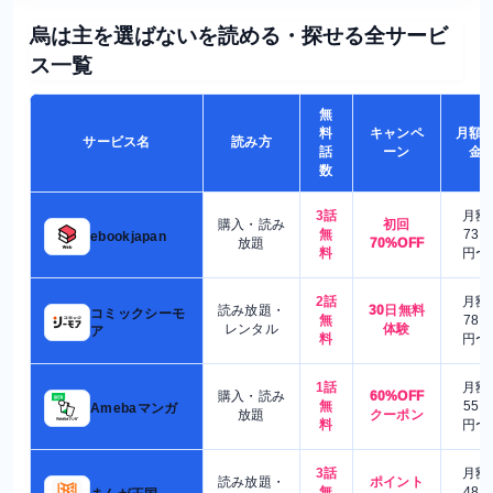
烏は主を選ばないを読める・探せる全サービ
ス一覧
無
料
キャンペ
月額
サービス名
読み方
話
ーン
金
数
3話
月額
購入・読み
初回
無
730
ebookjapan
放題
70%OFF
料
円〜
2話
月額
読み放題・
30日無料
コミックシーモ
無
780
レンタル
体験
ア
料
円〜
1話
月額
購入・読み
60%OFF
無
550
Amebaマンガ
放題
クーポン
料
円〜
3話
月額
読み放題・
ポイント
無
480