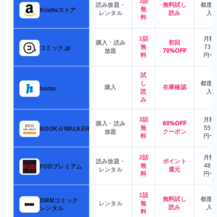
3話
読み放題・
無料試し
都度
無
Kindleストア
レンタル
読み
入
料
1話
月額
購入・読み
初回
無
730
コミック.jp
放題
70%OFF
料
円〜
試
し
都度
購入
在庫確認
honto
読
入
み
3話
月額
購入・読み
60%OFF
無
550
BOOK☆WALKER
放題
クーポン
料
円〜
2話
月額
読み放題・
ポイント
無
480
FODプレミアム
レンタル
還元
料
円〜
1話
無料試し
都度
DMMコミック
レンタル
無
読み
入
レンタル
料