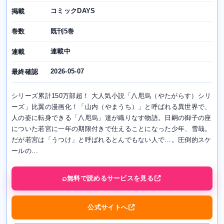
コミックDAYS
掲載
既刊5巻
巻数
連載中
連載
2026-05-07
最終確認
シリーズ累計150万部超！ 大人気小説「八咫烏（やたがらす）シリ
ーズ」比翼の漫画化！「山内（やまうち）」と呼ばれる異世界で、
人の姿に転身できる「八咫烏」達が織りなす物語。日嗣の御子の座
についた若宮に一年の期限付きで仕えることになった少年、雪哉。
だが若宮は「うつけ」と呼ばれるとんでもない人で…。圧倒的スケ
ールの...
無料で読めるサービスを見る
公式サイトへ