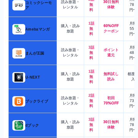
読み放題・
30日無料
コミックシーモ
無
780
レンタル
体験
ア
料
円〜
1話
月額
購入・読み
60%OFF
無
550
Amebaマンガ
放題
クーポン
料
円〜
3話
月額
読み放題・
ポイント
無
480
まんが王国
レンタル
還元
料
円〜
1話
購入・読み
無料試し
都度
無
U-NEXT
放題
読み
入
料
2話
月額
読み放題・
初回
無
730
ブックライブ
レンタル
70%OFF
料
円〜
3話
月額
購入・読み
30日無料
無
780
dブック
放題
体験
料
円〜