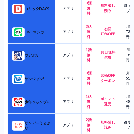
3話
無料試し
都度
アプリ
無
コミックDAYS
読み
入
料
2話
月額
初回
アプリ
無
730
LINEマンガ
70%OFF
料
円〜
1話
月額
30日無料
アプリ
無
780
マガポケ
体験
料
円〜
3話
月額
60%OFF
アプリ
無
550
ヤンジャン!
クーポン
料
円〜
1話
月額
ポイント
アプリ
無
480
少年ジャンプ+
還元
料
円〜
2話
無料試し
都度
サンデーうぇぶ
アプリ
無
読み
入
り
料