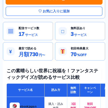
♡ お気に入りに追加
配信サービス数
無料話あり
▤
□
17
3
サービス
サービス
最安で読める
初回特典最大
¥
月額730
70
円〜
%OFF
この素晴らしい世界に祝福を！ファンタステ
ィックデイズが読めるサービス比較
無料
キャンペ
月
サービス名
読み方
話数
ーン
購入・読み
3話
初回
7
ebookjapan