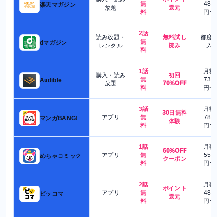
無
480
楽天マガジン
放題
還元
料
円〜
2話
読み放題・
無料試し
都度
無
dマガジン
レンタル
読み
入
料
1話
月額
購入・読み
初回
無
730
Audible
放題
70%OFF
料
円〜
3話
月額
30日無料
アプリ
無
780
マンガBANG!
体験
料
円〜
1話
月額
60%OFF
アプリ
無
550
めちゃコミック
クーポン
料
円〜
2話
月額
ポイント
アプリ
無
480
ピッコマ
還元
料
円〜