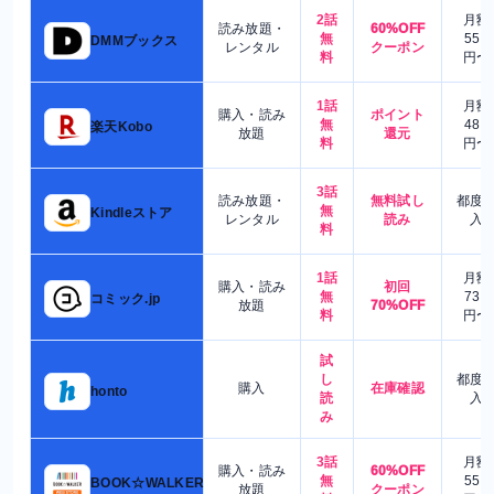
2話
月額
読み放題・
60%OFF
無
550
DMMブックス
レンタル
クーポン
料
円〜
1話
月額
購入・読み
ポイント
無
480
楽天Kobo
放題
還元
料
円〜
3話
読み放題・
無料試し
都度
無
Kindleストア
レンタル
読み
入
料
1話
月額
購入・読み
初回
無
730
コミック.jp
放題
70%OFF
料
円〜
試
し
都度
購入
在庫確認
honto
読
入
み
3話
月額
購入・読み
60%OFF
無
550
BOOK☆WALKER
放題
クーポン