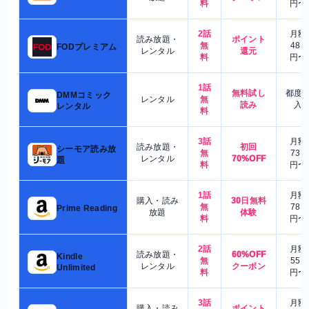
料
円〜
2話
月額
読み放題・
ポイント
無
480
FODプレミアム
レンタル
還元
料
円〜
1話
無料試し
都度
DMMコミック
レンタル
無
読み
入
レンタル
料
3話
月額
読み放題・
初回
シーモア読み放
無
730
レンタル
70%OFF
題
料
円〜
1話
月額
購入・読み
30日無料
無
780
Prime Reading
放題
体験
料
円〜
2話
月額
読み放題・
60%OFF
Kindle
無
550
レンタル
クーポン
Unlimited
料
円〜
3話
月額
購入・読み
ポイント