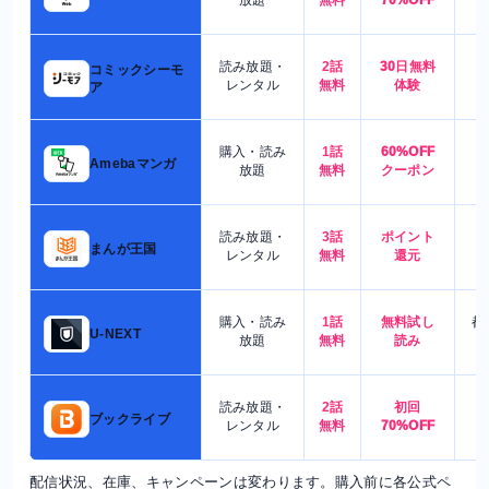
放題
無料
70%OFF
読み放題・
2話
30日無料
コミックシーモ
7
レンタル
無料
体験
ア
購入・読み
1話
60%OFF
5
Amebaマンガ
放題
無料
クーポン
読み放題・
3話
ポイント
4
まんが王国
レンタル
無料
還元
購入・読み
1話
無料試し
都
U-NEXT
放題
無料
読み
読み放題・
2話
初回
7
ブックライブ
レンタル
無料
70%OFF
配信状況、在庫、キャンペーンは変わります。購入前に各公式ペ