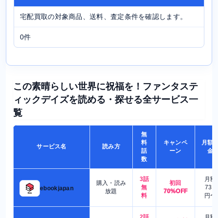
宅配買取の対象商品、送料、査定条件を確認します。
0件
この素晴らしい世界に祝福を！ファンタステ
ィックデイズを読める・探せる全サービス一
覧
無
料
キャンペ
月額
サービス名
読み方
話
ーン
金
数
3話
月額
購入・読み
初回
無
730
ebookjapan
放題
70%OFF
料
円〜
2話
月額