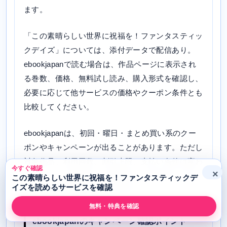
ます。
「この素晴らしい世界に祝福を！ファンタスティッ
クデイズ」については、添付データで配信あり。
ebookjapanで読む場合は、作品ページに表示され
る巻数、価格、無料試し読み、購入形式を確認し、
必要に応じて他サービスの価格やクーポン条件とも
比較してください。
ebookjapanは、初回・曜日・まとめ買い系のクー
ポンやキャンペーンが出ることがあります。ただし
対象作品、利用回数、割引上限、支払い条件は変わ
今すぐ確認
×
るため、古い情報だけで判断せず、購入前に公式ペ
この素晴らしい世界に祝福を！ファンタスティックデ
イズを読めるサービスを確認
ージで条件を確認するのが安全です。
無料・特典を確認
ebookjapanのキャンペーン確認ポイント