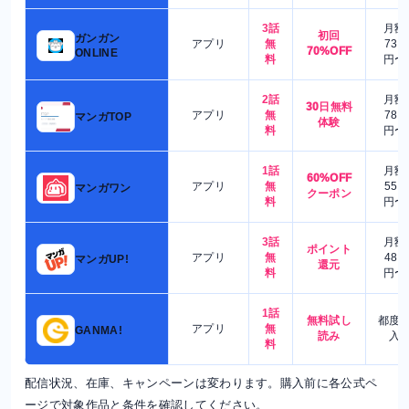
3話
月額
初回
ガンガン
アプリ
無
730
70%OFF
ONLINE
料
円〜
2話
月額
30日無料
アプリ
無
780
マンガTOP
体験
料
円〜
1話
月額
60%OFF
アプリ
無
550
マンガワン
クーポン
料
円〜
3話
月額
ポイント
アプリ
無
480
マンガUP!
還元
料
円〜
1話
無料試し
都度
アプリ
無
GANMA!
読み
入
料
配信状況、在庫、キャンペーンは変わります。購入前に各公式ペ
ージで対象作品と条件を確認してください。