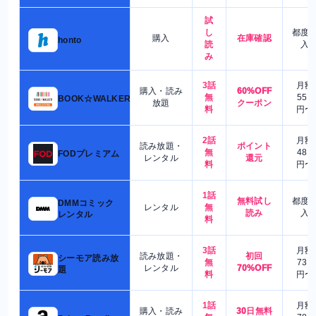
試
し
都度
購入
在庫確認
honto
読
入
み
3話
月額
購入・読み
60%OFF
無
550
BOOK☆WALKER
放題
クーポン
料
円〜
2話
月額
読み放題・
ポイント
無
480
FODプレミアム
レンタル
還元
料
円〜
1話
無料試し
都度
DMMコミック
レンタル
無
読み
入
レンタル
料
3話
月額
読み放題・
初回
シーモア読み放
無
730
レンタル
70%OFF
題
料
円〜
1話
月額
購入・読み
30日無料