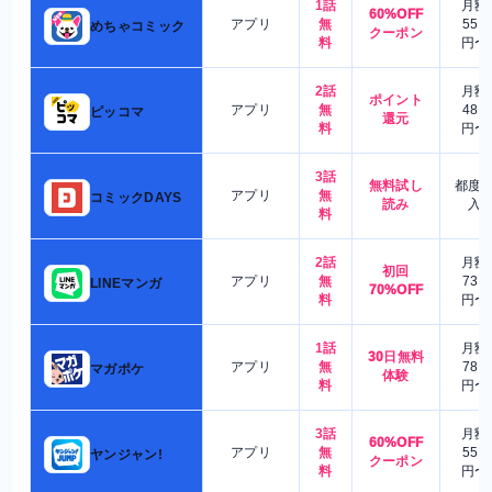
1話
月額
60%OFF
アプリ
無
550
めちゃコミック
クーポン
料
円〜
2話
月額
ポイント
アプリ
無
480
ピッコマ
還元
料
円〜
3話
無料試し
都度
アプリ
無
コミックDAYS
読み
入
料
2話
月額
初回
アプリ
無
730
LINEマンガ
70%OFF
料
円〜
1話
月額
30日無料
アプリ
無
780
マガポケ
体験
料
円〜
3話
月額
60%OFF
アプリ
無
550
ヤンジャン!
クーポン
料
円〜