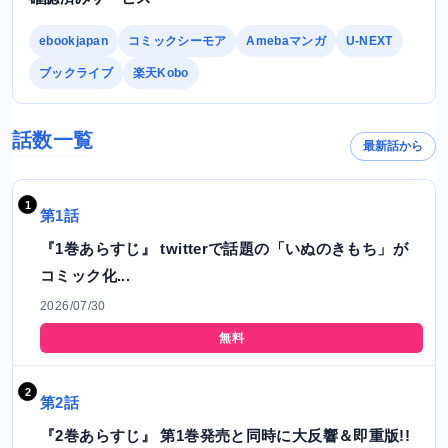
ebookjapan
コミックシーモア
Amebaマンガ
U-NEXT
ブックライブ
楽天Kobo
話数一覧
最新話から
第1話
『1巻あらすじ』 twitterで話題の「いぬのきもち」が
コミック化...
2026/07/30
無料
第2話
『2巻あらすじ』 第1巻発売と同時に大反響＆即重版!!