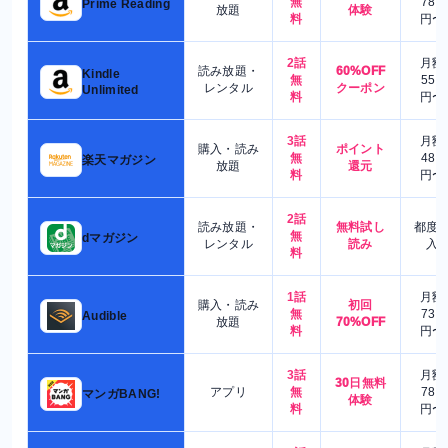
無
780
Prime Reading
放題
体験
料
円〜
2話
月額
読み放題・
60%OFF
Kindle
無
550
レンタル
クーポン
Unlimited
料
円〜
3話
月額
購入・読み
ポイント
無
480
楽天マガジン
放題
還元
料
円〜
2話
読み放題・
無料試し
都度
無
dマガジン
レンタル
読み
入
料
1話
月額
購入・読み
初回
無
730
Audible
放題
70%OFF
料
円〜
3話
月額
30日無料
アプリ
無
780
マンガBANG!
体験
料
円〜