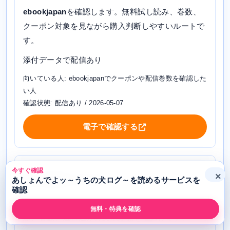
ebookjapan
を確認します。無料試し読み、巻数、
クーポン対象を見ながら購入判断しやすいルートで
す。
添付データで配信あり
向いている人: ebookjapanでクーポンや配信巻数を確認した
い人
確認状態: 配信あり / 2026-05-07
電子で確認する
今すぐ確認
×
紙で全巻をそろえる
あしょんでよッ～うちの犬ログ～を読めるサービスを
確認
honto
を確認します。まとめ買いしたい場合は、在
無料・特典を確認
庫、巻数、送料込みの支払総額を確認します。