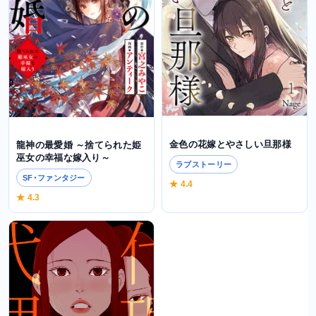
金色の花嫁とやさしい旦那様
龍神の最愛婚 ～捨てられた姫
巫女の幸福な嫁入り～
ラブストーリー
SF･ファンタジー
★ 4.4
★ 4.3