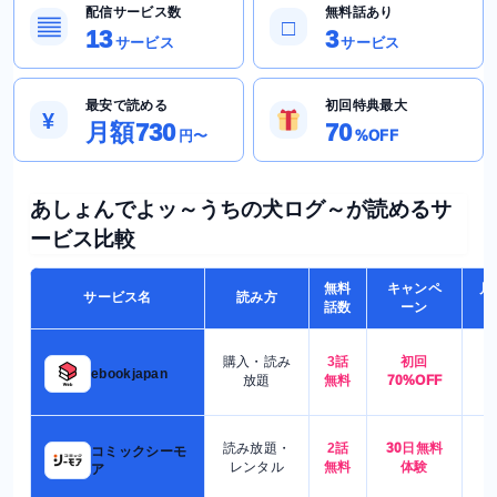
配信サービス数
無料話あり
▤
□
13
3
サービス
サービス
最安で読める
初回特典最大
¥
月額730
70
円〜
%OFF
あしょんでよッ～うちの犬ログ～が読めるサ
ービス比較
無料
キャンペ
月
サービス名
読み方
話数
ーン
購入・読み
3話
初回
7
ebookjapan
放題
無料
70%OFF
読み放題・
2話
30日無料
コミックシーモ
7
レンタル
無料
体験
ア