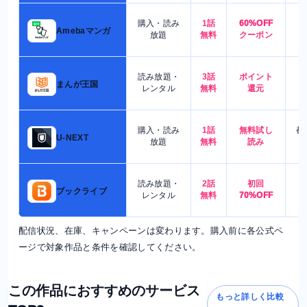
購入・読み
1話
60%OFF
5
Amebaマンガ
放題
無料
クーポン
読み放題・
3話
ポイント
4
まんが王国
レンタル
無料
還元
購入・読み
1話
無料試し
都
U-NEXT
放題
無料
読み
読み放題・
2話
初回
7
ブックライブ
レンタル
無料
70%OFF
配信状況、在庫、キャンペーンは変わります。購入前に各公式ペ
ージで対象作品と条件を確認してください。
この作品におすすめのサービス
もっと詳しく比較