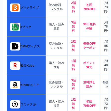
2話
月額
読み放題・
初回
無
730
ブックライブ
レンタル
70%OFF
料
円〜
3話
月額
購入・読み
30日無料
無
780
dブック
放題
体験
料
円〜
2話
月額
読み放題・
60%OFF
無
550
DMMブックス
レンタル
クーポン
料
円〜
1話
月額
購入・読み
ポイント
無
480
楽天Kobo
放題
還元
料
円〜
3話
読み放題・
無料試し
都度
無
Kindleストア
レンタル
読み
入
料
1話
月額
購入・読み
初回
無
730
コミック.jp
放題
70%OFF
料
円〜