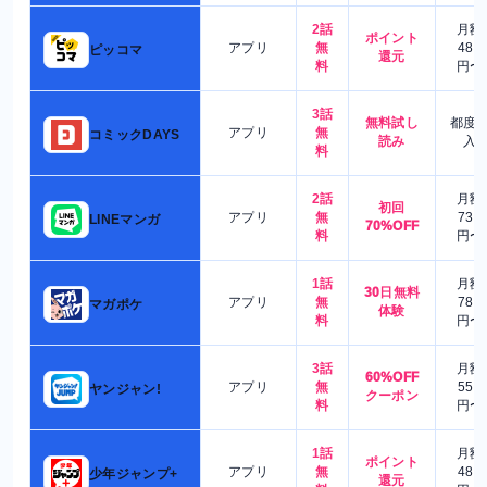
2話
月額
ポイント
アプリ
無
480
ピッコマ
還元
料
円〜
3話
無料試し
都度
アプリ
無
コミックDAYS
読み
入
料
2話
月額
初回
アプリ
無
730
LINEマンガ
70%OFF
料
円〜
1話
月額
30日無料
アプリ
無
780
マガポケ
体験
料
円〜
3話
月額
60%OFF
アプリ
無
550
ヤンジャン!
クーポン
料
円〜
1話
月額
ポイント
アプリ
無
480
少年ジャンプ+
還元