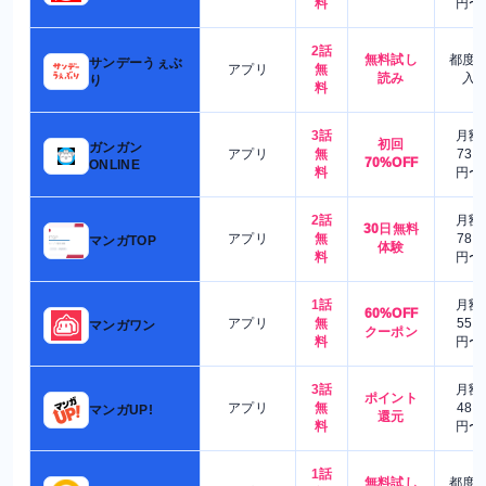
料
円〜
2話
無料試し
都度
サンデーうぇぶ
アプリ
無
読み
入
り
料
3話
月額
初回
ガンガン
アプリ
無
730
70%OFF
ONLINE
料
円〜
2話
月額
30日無料
アプリ
無
780
マンガTOP
体験
料
円〜
1話
月額
60%OFF
アプリ
無
550
マンガワン
クーポン
料
円〜
3話
月額
ポイント
アプリ
無
480
マンガUP!
還元
料
円〜
1話
無料試し
都度