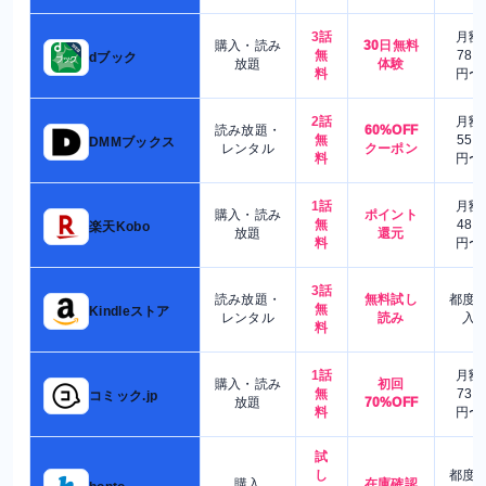
3話
月額
購入・読み
30日無料
無
780
dブック
放題
体験
料
円〜
2話
月額
読み放題・
60%OFF
無
550
DMMブックス
レンタル
クーポン
料
円〜
1話
月額
購入・読み
ポイント
無
480
楽天Kobo
放題
還元
料
円〜
3話
読み放題・
無料試し
都度
無
Kindleストア
レンタル
読み
入
料
1話
月額
購入・読み
初回
無
730
コミック.jp
放題
70%OFF
料
円〜
試
し
都度
購入
在庫確認