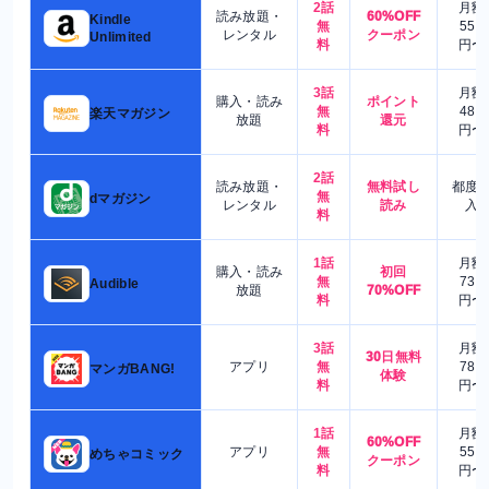
2話
月額
読み放題・
60%OFF
Kindle
無
550
レンタル
クーポン
Unlimited
料
円〜
3話
月額
購入・読み
ポイント
無
480
楽天マガジン
放題
還元
料
円〜
2話
読み放題・
無料試し
都度
無
dマガジン
レンタル
読み
入
料
1話
月額
購入・読み
初回
無
730
Audible
放題
70%OFF
料
円〜
3話
月額
30日無料
アプリ
無
780
マンガBANG!
体験
料
円〜
1話
月額
60%OFF
アプリ
無
550
めちゃコミック
クーポン
料
円〜