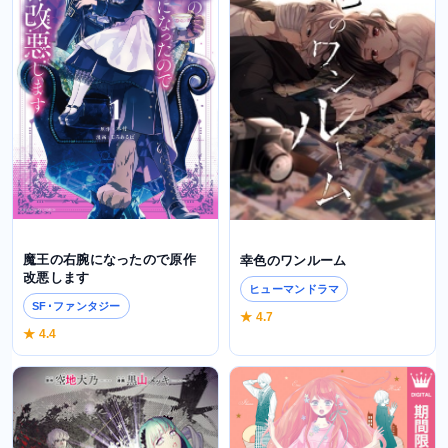
魔王の右腕になったので原作
幸色のワンルーム
改悪します
ヒューマンドラマ
SF･ファンタジー
★ 4.7
★ 4.4