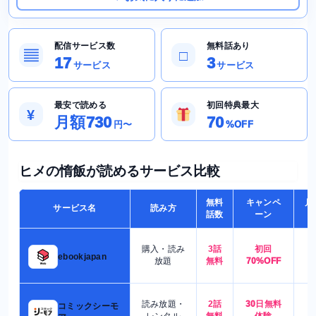
配信サービス数
無料話あり
▤
□
17
3
サービス
サービス
最安で読める
初回特典最大
¥
月額730
70
円〜
%OFF
ヒメの惰飯が読めるサービス比較
無料
キャンペ
月
サービス名
読み方
話数
ーン
購入・読み
3話
初回
7
ebookjapan
放題
無料
70%OFF
読み放題・
2話
30日無料
コミックシーモ
7
レンタル
無料
体験