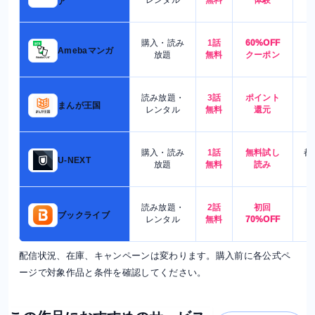
ア
購入・読み
1話
60%OFF
5
Amebaマンガ
放題
無料
クーポン
読み放題・
3話
ポイント
4
まんが王国
レンタル
無料
還元
購入・読み
1話
無料試し
都
U-NEXT
放題
無料
読み
読み放題・
2話
初回
7
ブックライブ
レンタル
無料
70%OFF
配信状況、在庫、キャンペーンは変わります。購入前に各公式ペ
ージで対象作品と条件を確認してください。