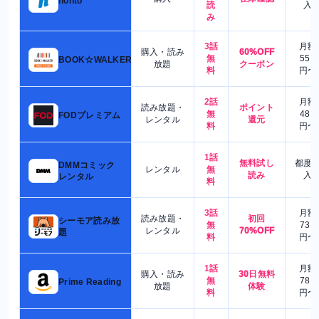
honto
読
入
み
3話
月額
購入・読み
60%OFF
無
550
BOOK☆WALKER
放題
クーポン
料
円〜
2話
月額
読み放題・
ポイント
無
480
FODプレミアム
レンタル
還元
料
円〜
1話
無料試し
都度
DMMコミック
レンタル
無
読み
入
レンタル
料
3話
月額
読み放題・
初回
シーモア読み放
無
730
レンタル
70%OFF
題
料
円〜
1話
月額
購入・読み
30日無料
無
780
Prime Reading
放題
体験
料
円〜