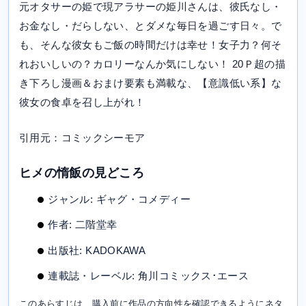
元オタサーの姫で現アラサーの姫川さんは、彼氏なし・
お金なし・だらしない、とダメな毎日を過ごす日々。で
も、そんな彼女もご飯の時間だけは幸せ！女子力？何そ
れおいしいの？カロリーなんか気にしない！ 20Ｐ超の描
き下ろし漫画＆おまけ要素も満載な、【意識低い系】な
彼女の食卓を召し上がれ！
引用元：コミックシーモア
ヒメの惰飯の見どころ
ジャンル: ギャグ・コメディー
作者: 二階堂幸
出版社: KADOKAWA
連載誌・レーベル: 角川コミックス･エース
このあらすじは、購入前に作品の方向性を確認できるようにネタ