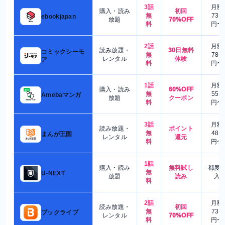
3話
月額
購入・読み
初回
無
730
ebookjapan
放題
70%OFF
料
円〜
2話
月額
読み放題・
30日無料
コミックシーモ
無
780
レンタル
体験
ア
料
円〜
1話
月額
購入・読み
60%OFF
無
550
Amebaマンガ
放題
クーポン
料
円〜
3話
月額
読み放題・
ポイント
無
480
まんが王国
レンタル
還元
料
円〜
1話
購入・読み
無料試し
都度
無
U-NEXT
放題
読み
入
料
2話
月額
読み放題・
初回
無
730
ブックライブ
レンタル
70%OFF
料
円〜