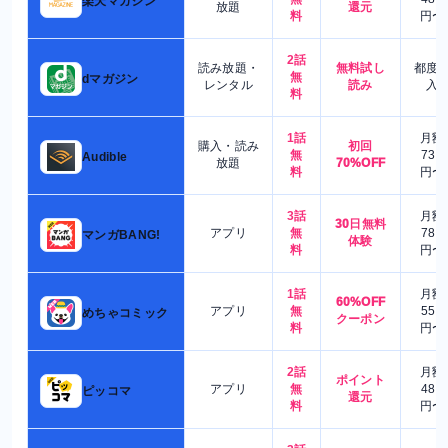
楽天マガジン
放題
還元
料
円〜
2話
読み放題・
無料試し
都度
無
dマガジン
レンタル
読み
入
料
1話
月額
購入・読み
初回
無
730
Audible
放題
70%OFF
料
円〜
3話
月額
30日無料
アプリ
無
780
マンガBANG!
体験
料
円〜
1話
月額
60%OFF
アプリ
無
550
めちゃコミック
クーポン
料
円〜
2話
月額
ポイント
アプリ
無
480
ピッコマ
還元
料
円〜