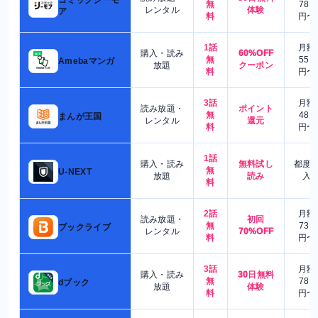
無
780
レンタル
体験
ア
料
円〜
1話
月額
購入・読み
60%OFF
無
550
Amebaマンガ
放題
クーポン
料
円〜
3話
月額
読み放題・
ポイント
無
480
まんが王国
レンタル
還元
料
円〜
1話
購入・読み
無料試し
都度
無
U-NEXT
放題
読み
入
料
2話
月額
読み放題・
初回
無
730
ブックライブ
レンタル
70%OFF
料
円〜
3話
月額
購入・読み
30日無料
無
780
dブック
放題
体験
料
円〜