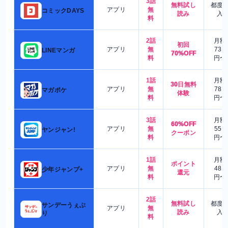
3話
無料試し
都度
アプリ
無
コミックDAYS
読み
入
料
2話
月額
初回
アプリ
無
730
LINEマンガ
70%OFF
料
円〜
1話
月額
30日無料
アプリ
無
780
マガポケ
体験
料
円〜
3話
月額
60%OFF
アプリ
無
550
ヤンジャン!
クーポン
料
円〜
1話
月額
ポイント
アプリ
無
480
少年ジャンプ+
還元
料
円〜
2話
無料試し
都度
サンデーうぇぶ
アプリ
無
読み
入
り
料