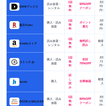
2話
月額
読み放題・
60%OFF
無
550
DMMブックス
レンタル
クーポン
料
円〜
1話
月額
購入・読み
ポイント
無
480
楽天Kobo
放題
還元
料
円〜
3話
読み放題・
無料試し
都度
無
Kindleストア
レンタル
読み
入
料
1話
月額
購入・読み
初回
無
730
コミック.jp
放題
70%OFF
料
円〜
試
し
都度
購入
在庫確認
honto
読
入
み
3話
月額
購入・読み
60%OFF
無
550
BOOK☆WALKER
放題
クーポン
料
円〜