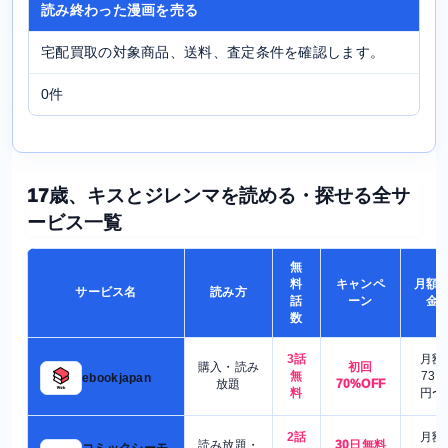
読み終わった漫画を売る
宅配買取の対象商品、送料、査定条件を確認します。
0件
17歳、キスとジレンマを読める・探せる全サ
ービス一覧
無
料
キャンペ
月額
サービス名
読み方
話
ーン
金
数
3話
月額
購入・読み
初回
無
730
ebookjapan
放題
70%OFF
料
円〜
2話
月額
読み放題・
30日無料
コミックシーモ