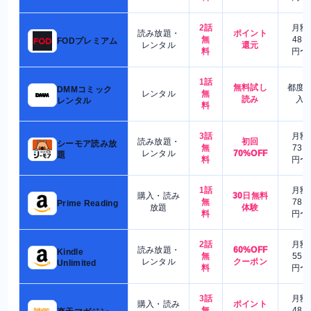
2話
月額
読み放題・
ポイント
無
480
FODプレミアム
レンタル
還元
料
円〜
1話
無料試し
都度
DMMコミック
レンタル
無
読み
入
レンタル
料
3話
月額
読み放題・
初回
シーモア読み放
無
730
レンタル
70%OFF
題
料
円〜
1話
月額
購入・読み
30日無料
無
780
Prime Reading
放題
体験
料
円〜
2話
月額
読み放題・
60%OFF
Kindle
無
550
レンタル
クーポン
Unlimited
料
円〜
3話
月額
購入・読み
ポイント
無
480