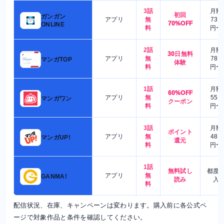
3話
月額
初回
ガンガン
アプリ
無
730
70%OFF
ONLINE
料
円〜
2話
月額
30日無料
アプリ
無
780
マンガTOP
体験
料
円〜
1話
月額
60%OFF
アプリ
無
550
マンガワン
クーポン
料
円〜
3話
月額
ポイント
アプリ
無
480
マンガUP!
還元
料
円〜
1話
無料試し
都度
アプリ
無
GANMA!
読み
入
料
配信状況、在庫、キャンペーンは変わります。購入前に各公式ペ
ージで対象作品と条件を確認してください。