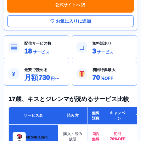
公式サイトへ
♡ お気に入りに追加
配信サービス数
無料話あり
▤
□
18
3
サービス
サービス
最安で読める
初回特典最大
¥
月額730
70
円〜
%OFF
17歳、キスとジレンマが読めるサービス比較
無料
キャンペ
月
サービス名
読み方
話数
ーン
購入・読み
3話
初回
7
ebookjapan
放題
無料
70%OFF