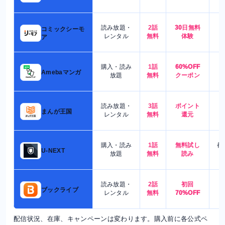
読み放題・
2話
30日無料
コミックシーモ
7
レンタル
無料
体験
ア
購入・読み
1話
60%OFF
5
Amebaマンガ
放題
無料
クーポン
読み放題・
3話
ポイント
4
まんが王国
レンタル
無料
還元
購入・読み
1話
無料試し
都
U-NEXT
放題
無料
読み
読み放題・
2話
初回
7
ブックライブ
レンタル
無料
70%OFF
配信状況、在庫、キャンペーンは変わります。購入前に各公式ペ