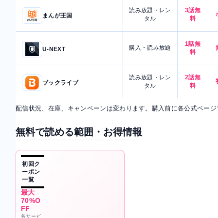
読み放題・レン
3話無
まんが王国
タル
料
1話無
購入・読み放題
U-NEXT
料
読み放題・レン
2話無
ブックライブ
タル
料
配信状況、在庫、キャンペーンは変わります。購入前に各公式ページ
無料で読める範囲・お得情報
初回ク
ーポン
一覧
最大
70%O
FF
各サービ