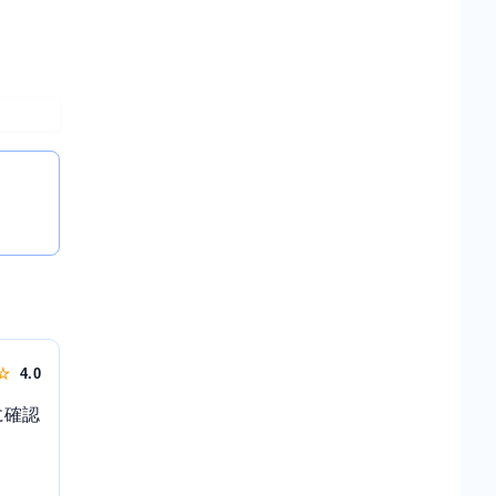
 ☆
4.0
に確認