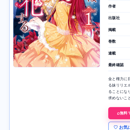
作者
出版社
掲載
巻数
連載
最終確認
金と権力に
る妹リリエ
ることにな
求めないこ
無料
♡ お気