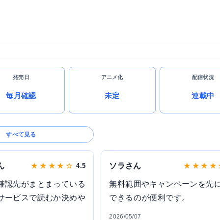
発売日
アニメ化
配信状況
毎月確認
未定
連載中
すべて見る
ん
ソラさん
★ ★ ★ ★ ☆
4.5
★ ★ ★ ★
確認先がまとまっている
無料範囲やキャンペーンを先
サービスで読むか決めや
できるのが便利です。
2026/05/07