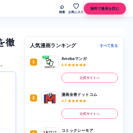
⌕
♡
無料で漫画を読む
検索
お気に入り
を徹
人気漫画ランキング
すべて見る
Amebaマンガ
1
た。
4.8 ★★★★★
公式サイトへ
漫画全巻ドットコム
2
4.7 ★★★★★
公式サイトへ
コミックシーモア