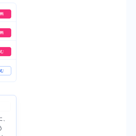
料
料
む
む
に、
う