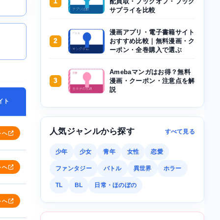
1
配買取・ブックオフ・ブック
サプライを比較
漫画アプリ・電子書籍サイト
2
おすすめ比較｜無料漫画・ク
ーポン・全巻購入で選ぶ
Amebaマンガはお得？無料
3
漫画・クーポン・注意点を解
説
イト
人気ジャンルから探す
すべて見る
トへ
少年
少女
青年
女性
恋愛
トへ
ファンタジー
バトル
異世界
ホラー
TL
BL
日常・ほのぼの
トへ