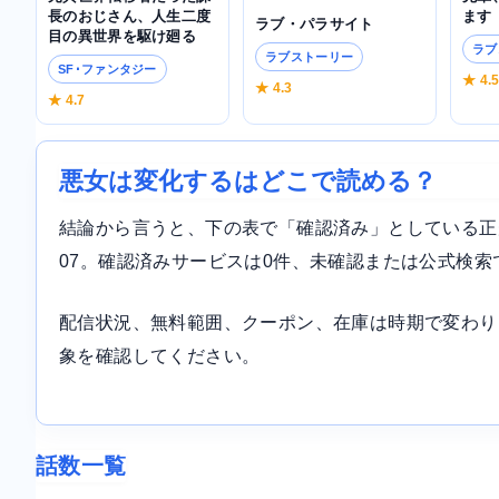
ます
長のおじさん、人生二度
ラブ・パラサイト
目の異世界を駆け廻る
ラブ
ラブストーリー
SF･ファンタジー
★ 4.
★ 4.3
★ 4.7
悪女は変化するはどこで読める？
結論から言うと、下の表で「確認済み」としている正規サ
07。確認済みサービスは0件、未確認または公式検索
配信状況、無料範囲、クーポン、在庫は時期で変わり
象を確認してください。
話数一覧