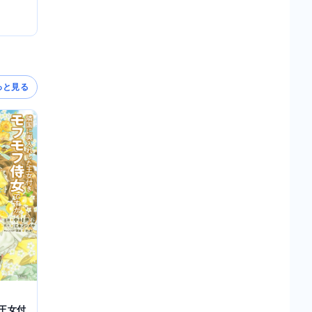
っと見る
王女付