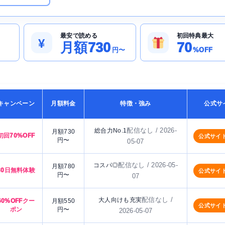
最安で読める
初回特典最大
¥
月額730
70
円〜
%OFF
キャンペーン
月額料金
特徴・強み
公式サ
配信なし / 2026-
総合力No.1
月額730
初回70%OFF
公式サイ
円〜
05-07
配信なし / 2026-05-
コスパ◎
月額780
30日無料体験
公式サイ
円〜
07
配信なし /
大人向けも充実
60%OFFクー
月額550
公式サイ
ポン
円〜
2026-05-07