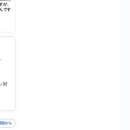
すが、
んです
-
ン対
新話から