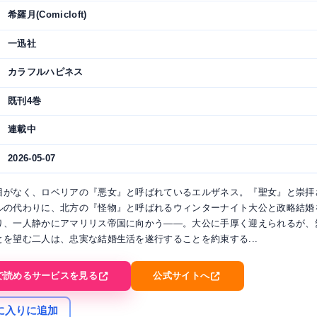
希羅月(Comicloft)
一迅社
カラフルハピネス
既刊4巻
連載中
2026-05-07
目がなく、ロベリアの『悪女』と呼ばれているエルザネス。『聖女』と崇拝
ルの代わりに、北方の『怪物』と呼ばれるウィンターナイト大公と政略結婚
り、一人静かにアマリリス帝国に向かう――。大公に手厚く迎えられるが、
とを望む二人は、忠実な結婚生活を遂行することを約束する...
で読めるサービスを見る
公式サイトへ
に入りに追加