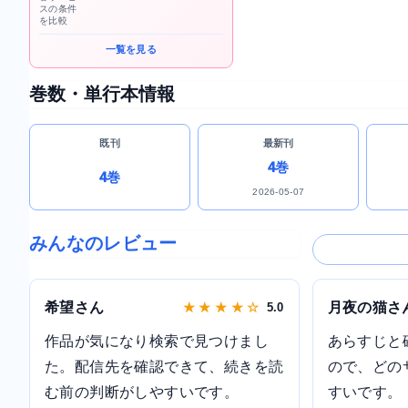
スの条件
を比較
一覧を見る
巻数・単行本情報
既刊
最新刊
4巻
4巻
2026-05-07
みんなのレビュー
希望さん
月夜の猫さ
★ ★ ★ ★ ☆
5.0
作品が気になり検索で見つけまし
あらすじと
た。配信先を確認できて、続きを読
ので、どの
む前の判断がしやすいです。
すいです。