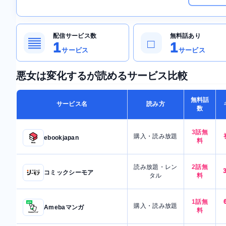
配信サービス数
無料話あり
▤
□
1
1
サービス
サービス
悪女は変化するが読めるサービス比較
無料話
サービス名
読み方
数
3話無
購入・読み放題
ebookjapan
料
読み放題・レン
2話無
コミックシーモア
タル
料
1話無
購入・読み放題
Amebaマンガ
料