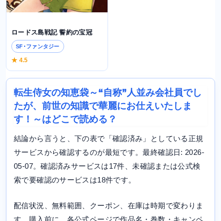
ロードス島戦記 誓約の宝冠
SF･ファンタジー
★ 4.5
転生侍女の知恵袋～“自称”人並み会社員でし
たが、前世の知識で華麗にお仕えいたしま
す！～はどこで読める？
結論から言うと、下の表で「確認済み」としている正規
サービスから確認するのが最短です。最終確認日: 2026-
05-07。確認済みサービスは17件、未確認または公式検
索で要確認のサービスは18件です。
配信状況、無料範囲、クーポン、在庫は時期で変わりま
す。購入前に、各公式ページで作品名・巻数・キャンペ