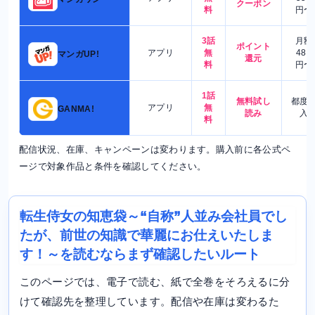
クーポン
料
円〜
3話
月額
ポイント
アプリ
無
480
マンガUP!
還元
料
円〜
1話
無料試し
都度
アプリ
無
GANMA!
読み
入
料
配信状況、在庫、キャンペーンは変わります。購入前に各公式ペ
ージで対象作品と条件を確認してください。
転生侍女の知恵袋～“自称”人並み会社員でし
たが、前世の知識で華麗にお仕えいたしま
す！～を読むならまず確認したいルート
このページでは、電子で読む、紙で全巻をそろえるに分
けて確認先を整理しています。配信や在庫は変わるた