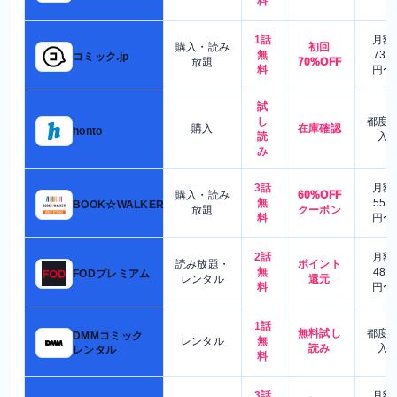
料
1話
月額
購入・読み
初回
無
730
コミック.jp
放題
70%OFF
料
円〜
試
し
都度
購入
在庫確認
honto
読
入
み
3話
月額
購入・読み
60%OFF
無
550
BOOK☆WALKER
放題
クーポン
料
円〜
2話
月額
読み放題・
ポイント
無
480
FODプレミアム
レンタル
還元
料
円〜
1話
無料試し
都度
DMMコミック
レンタル
無
読み
入
レンタル
料
3話
月額