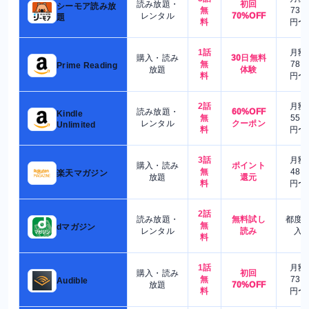
読み放題・
初回
シーモア読み放
無
730
レンタル
70%OFF
題
料
円〜
1話
月額
購入・読み
30日無料
無
780
Prime Reading
放題
体験
料
円〜
2話
月額
読み放題・
60%OFF
Kindle
無
550
レンタル
クーポン
Unlimited
料
円〜
3話
月額
購入・読み
ポイント
無
480
楽天マガジン
放題
還元
料
円〜
2話
読み放題・
無料試し
都度
無
dマガジン
レンタル
読み
入
料
1話
月額
購入・読み
初回
無
730
Audible
放題
70%OFF
料
円〜