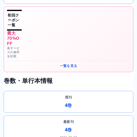
初回ク
ーポン
一覧
最大
70%O
FF
各サービ
スの条件
を比較
一覧を見る
巻数・単行本情報
既刊
4巻
最新刊
4巻