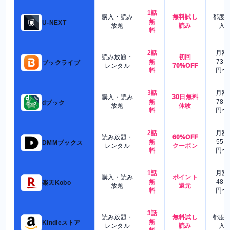
1話
購入・読み
無料試し
都度
無
U-NEXT
放題
読み
入
料
2話
月額
読み放題・
初回
無
730
ブックライブ
レンタル
70%OFF
料
円〜
3話
月額
購入・読み
30日無料
無
780
dブック
放題
体験
料
円〜
2話
月額
読み放題・
60%OFF
無
550
DMMブックス
レンタル
クーポン
料
円〜
1話
月額
購入・読み
ポイント
無
480
楽天Kobo
放題
還元
料
円〜
3話
読み放題・
無料試し
都度
無
Kindleストア
レンタル
読み
入