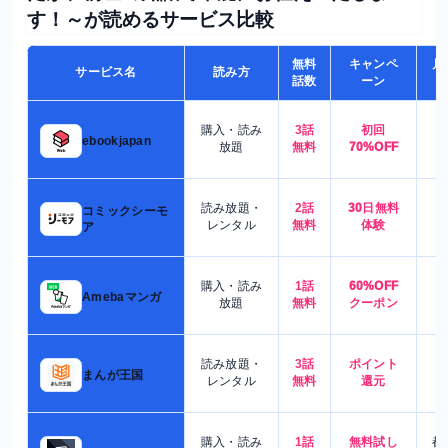
す！～が読めるサービス比較
無料
キャンペ
月
サービス名
読み方
話数
ーン
購入・読み
3話
初回
7
ebookjapan
放題
無料
70%OFF
読み放題・
2話
30日無料
コミックシーモ
7
レンタル
無料
体験
ア
購入・読み
1話
60%OFF
5
Amebaマンガ
放題
無料
クーポン
読み放題・
3話
ポイント
4
まんが王国
レンタル
無料
還元
購入・読み
1話
無料試し
都