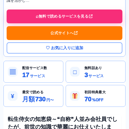
識を活かし...
無料で読めるサービスを見る
公式サイトへ
♡ お気に入りに追加
配信サービス数
無料話あり
▤
□
17
3
サービス
サービス
最安で読める
初回特典最大
¥
月額730
70
円〜
%OFF
転生侍女の知恵袋～“自称”人並み会社員でし
たが、前世の知識で華麗にお仕えいたしま