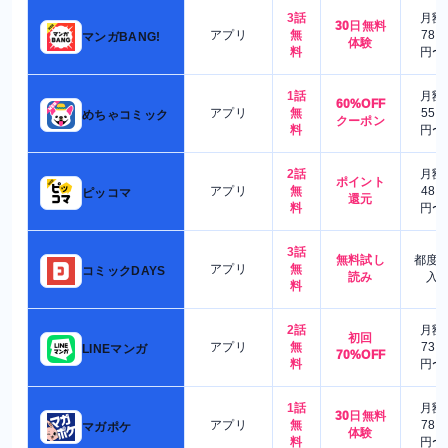
3話
月額
30日無料
アプリ
無
780
マンガBANG!
体験
料
円〜
1話
月額
60%OFF
アプリ
無
550
めちゃコミック
クーポン
料
円〜
2話
月額
ポイント
アプリ
無
480
ピッコマ
還元
料
円〜
3話
無料試し
都度
アプリ
無
コミックDAYS
読み
入
料
2話
月額
初回
アプリ
無
730
LINEマンガ
70%OFF
料
円〜
1話
月額
30日無料
アプリ
無
780
マガポケ
体験
料
円〜