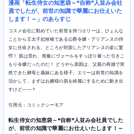
漫画「転生侍女の知恵袋～“自称”人並み会社
員でしたが、前世の知識で華麗にお仕えいた
します！～」のあらすじ
コスメ会社に勤めていた前世を持つエリーは、ひょんな
ことから王太子妃候補である公爵令嬢・アリアンヌの侍
女に任命される。ところが対面したアリアンヌの姿に驚
愕！ 肌は荒れ、喪服にヴェールをすっぽり被った引きこ
もり令嬢だったのだ！ どうやら原因は、父親の再婚で突
然できた継母と義妹にある様子。エリーは前世の知識を
活かして、まずはお嬢様の肌を綺麗にするために動き出
すけど――？
引用元：コミックシーモア
転生侍女の知恵袋～“自称”人並み会社員でした
が、前世の知識で華麗にお仕えいたします！～