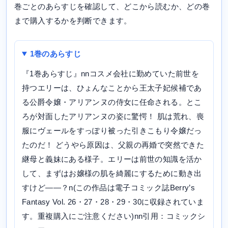
巻ごとのあらすじを確認して、どこから読むか、どの巻
まで購入するかを判断できます。
1巻のあらすじ
『1巻あらすじ』nnコスメ会社に勤めていた前世を
持つエリーは、ひょんなことから王太子妃候補であ
る公爵令嬢・アリアンヌの侍女に任命される。とこ
ろが対面したアリアンヌの姿に驚愕！ 肌は荒れ、喪
服にヴェールをすっぽり被った引きこもり令嬢だっ
たのだ！ どうやら原因は、父親の再婚で突然できた
継母と義妹にある様子。エリーは前世の知識を活か
して、まずはお嬢様の肌を綺麗にするために動き出
すけど――？n(この作品は電子コミック誌Berry’s
Fantasy Vol. 26・27・28・29・30に収録されていま
す。重複購入にご注意ください)nn引用：コミックシ