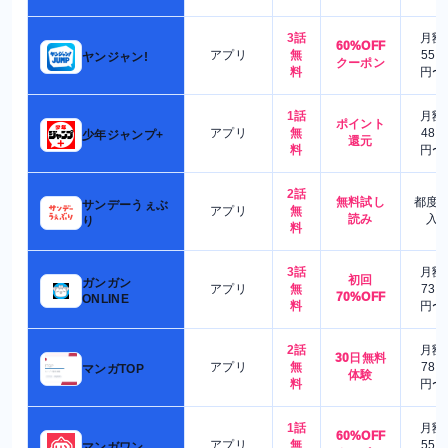
3話
月額
60%OFF
アプリ
無
550
ヤンジャン!
クーポン
料
円〜
1話
月額
ポイント
アプリ
無
480
少年ジャンプ+
還元
料
円〜
2話
無料試し
都度
サンデーうぇぶ
アプリ
無
読み
入
り
料
3話
月額
初回
ガンガン
アプリ
無
730
70%OFF
ONLINE
料
円〜
2話
月額
30日無料
アプリ
無
780
マンガTOP
体験
料
円〜
1話
月額
60%OFF
アプリ
無
550
マンガワン