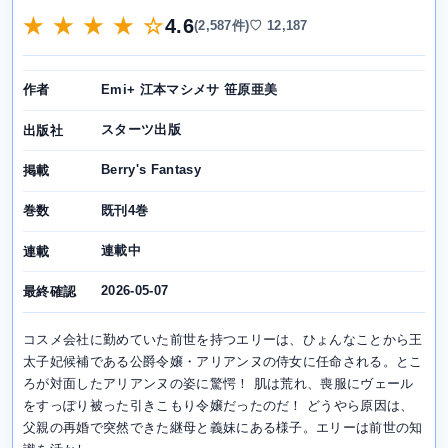
★ ★ ★ ★ ☆
4.6
(2,587件)
♡ 12,187
Emi+ 江本マシメサ 笹原亜美
作者
スターツ出版
出版社
Berry's Fantasy
掲載
既刊4巻
巻数
連載中
連載
2026-05-07
最終確認
コスメ会社に勤めていた前世を持つエリーは、ひょんなことから王
太子妃候補である公爵令嬢・アリアンヌの侍女に任命される。とこ
ろが対面したアリアンヌの姿に驚愕！ 肌は荒れ、喪服にヴェール
をすっぽり被った引きこもり令嬢だったのだ！ どうやら原因は、
父親の再婚で突然できた継母と義妹にある様子。エリーは前世の知