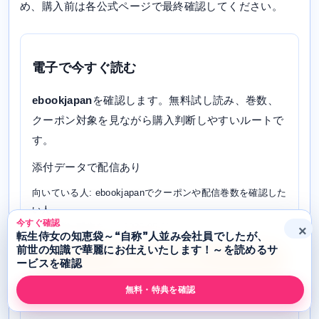
め、購入前は各公式ページで最終確認してください。
電子で今すぐ読む
ebookjapan
を確認します。無料試し読み、巻数、
クーポン対象を見ながら購入判断しやすいルートで
す。
添付データで配信あり
向いている人: ebookjapanでクーポンや配信巻数を確認した
い人
今すぐ確認
確認状態: 配信あり / 2026-05-07
×
転生侍女の知恵袋～“自称”人並み会社員でしたが、
前世の知識で華麗にお仕えいたします！～を読めるサ
電子で確認する
ービスを確認
無料・特典を確認