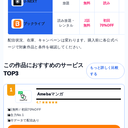
U-NEXT
放題
無料
読み
読み放題・
2話
初回
7
ブックライブ
レンタル
無料
70%OFF
配信状況、在庫、キャンペーンは変わります。購入前に各公式ペ
ージで対象作品と条件を確認してください。
この作品におすすめのサービス
もっと詳しく比較
TOP3
する
1
Amebaマンガ
4.7
★★★★★
3話無料 / 初回70%OFF
総合力No.1
添付データで配信あり