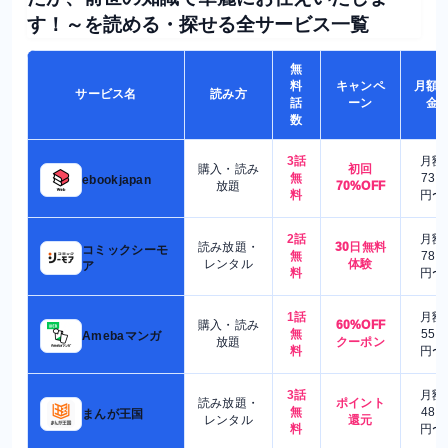
す！～を読める・探せる全サービス一覧
無
料
キャンペ
月額
サービス名
読み方
話
ーン
金
数
3話
月額
購入・読み
初回
無
730
ebookjapan
放題
70%OFF
料
円〜
2話
月額
読み放題・
30日無料
コミックシーモ
無
780
レンタル
体験
ア
料
円〜
1話
月額
購入・読み
60%OFF
無
550
Amebaマンガ
放題
クーポン
料
円〜
3話
月額
読み放題・
ポイント
無
480
まんが王国
レンタル
還元
料
円〜