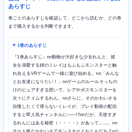
あらすじ
巻ごとのあらすじを確認して、どこから読むか、どの巻
まで購入するかを判断できます。
1巻のあらすじ
『1巻あらすじ』nn動物が大好きな少女れんと、彼
女を溺愛する姉のミレイはもふもふモンスターと触
れ合えるVRゲームで一緒に遊び始める。nn「みんな
とお友達になりたい！」nnゲームのルールそっちの
けのピュアすぎる想いで、レアやボスモンスターを
次々にテイムするれん。nnさらに、そのかわいさを
自慢したくて堪らないミレイが、プレイ動画の配信
すると即人気チャンネルに――!?nnだが、天使すぎ
るれんにはある秘密（・・・・）があって……。nn
チート級なかわいさでモンスターとおともだち？nな