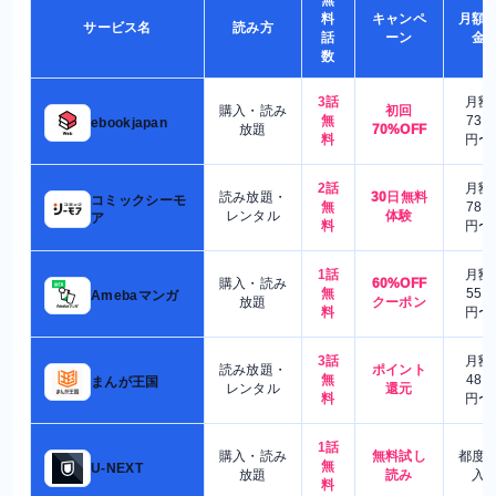
料
キャンペ
月額
サービス名
読み方
話
ーン
金
数
3話
月額
購入・読み
初回
無
730
ebookjapan
放題
70%OFF
料
円〜
2話
月額
読み放題・
30日無料
コミックシーモ
無
780
レンタル
体験
ア
料
円〜
1話
月額
購入・読み
60%OFF
無
550
Amebaマンガ
放題
クーポン
料
円〜
3話
月額
読み放題・
ポイント
無
480
まんが王国
レンタル
還元
料
円〜
1話
購入・読み
無料試し
都度
無
U-NEXT
放題
読み
入
料