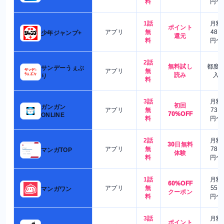
料
円〜
1話
月額
ポイント
アプリ
無
480
少年ジャンプ+
還元
料
円〜
2話
無料試し
都度
サンデーうぇぶ
アプリ
無
読み
入
り
料
3話
月額
初回
ガンガン
アプリ
無
730
70%OFF
ONLINE
料
円〜
2話
月額
30日無料
アプリ
無
780
マンガTOP
体験
料
円〜
1話
月額
60%OFF
アプリ
無
550
マンガワン
クーポン
料
円〜
3話
月額
ポイント