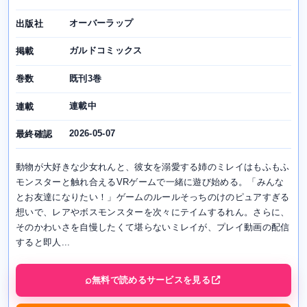
オーバーラップ
出版社
ガルドコミックス
掲載
既刊3巻
巻数
連載中
連載
2026-05-07
最終確認
動物が大好きな少女れんと、彼女を溺愛する姉のミレイはもふもふ
モンスターと触れ合えるVRゲームで一緒に遊び始める。「みんな
とお友達になりたい！」ゲームのルールそっちのけのピュアすぎる
想いで、レアやボスモンスターを次々にテイムするれん。さらに、
そのかわいさを自慢したくて堪らないミレイが、プレイ動画の配信
すると即人...
無料で読めるサービスを見る