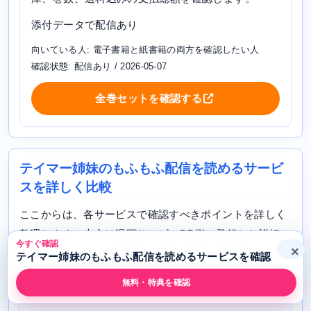
添付データで配信あり
向いている人: 電子書籍と紙書籍の両方を確認したい人
確認状態: 配信あり / 2026-05-07
全巻セットを確認する
テイマー姉妹のもふもふ配信を読めるサービ
スを詳しく比較
ここからは、各サービスで確認すべきポイントを詳しく
整理します。本文は漫画サービスDB側に登録した詳細テ
今すぐ確認
×
ンプレートを使い、作品名と確認メモだけを作品ごとに
テイマー姉妹のもふもふ配信を読めるサービスを確認
差し替えています。
無料・特典を確認