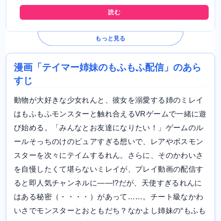
読む
もっと見る
漫画「テイマー姉妹のもふもふ配信」のあら
すじ
動物が大好きな少女れんと、彼女を溺愛する姉のミレイ
はもふもふモンスターと触れ合えるVRゲームで一緒に遊
び始める。「みんなとお友達になりたい！」ゲームのル
ールそっちのけのピュアすぎる想いで、レアやボスモン
スターを次々にテイムするれん。さらに、そのかわいさ
を自慢したくて堪らないミレイが、プレイ動画の配信す
ると即人気チャンネルに――!?だが、天使すぎるれんに
はある秘密（・・・・）があって……。チート級なかわ
いさでモンスターとおともだち？なかよし姉妹の“もふも