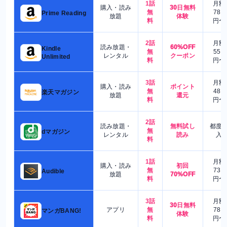
1話
月額
購入・読み
30日無料
無
780
Prime Reading
放題
体験
料
円〜
2話
月額
読み放題・
60%OFF
Kindle
無
550
レンタル
クーポン
Unlimited
料
円〜
3話
月額
購入・読み
ポイント
無
480
楽天マガジン
放題
還元
料
円〜
2話
読み放題・
無料試し
都度
無
dマガジン
レンタル
読み
入
料
1話
月額
購入・読み
初回
無
730
Audible
放題
70%OFF
料
円〜
3話
月額
30日無料
アプリ
無
780
マンガBANG!
体験
料
円〜