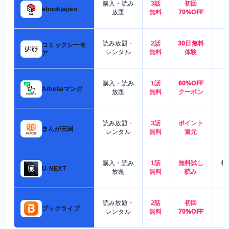
購入・読み
3話
初回
7
ebookjapan
放題
無料
70%OFF
読み放題・
2話
30日無料
コミックシーモ
7
レンタル
無料
体験
ア
購入・読み
1話
60%OFF
5
Amebaマンガ
放題
無料
クーポン
読み放題・
3話
ポイント
4
まんが王国
レンタル
無料
還元
購入・読み
1話
無料試し
都
U-NEXT
放題
無料
読み
読み放題・
2話
初回
7
ブックライブ
レンタル
無料
70%OFF