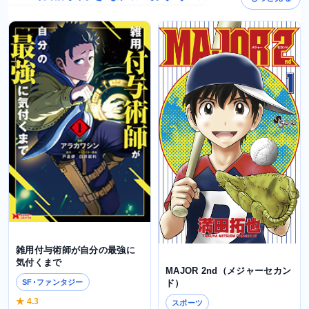
雑用付与術師が自分の最強に
気付くまで
MAJOR 2nd（メジャーセカン
SF･ファンタジー
ド）
★ 4.3
スポーツ