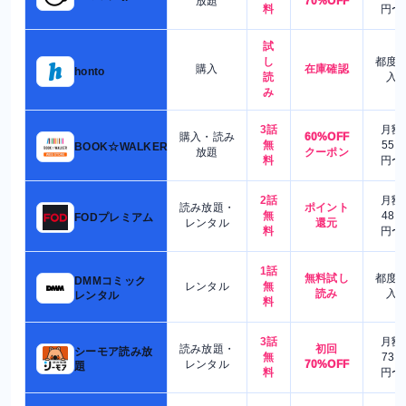
放題
70%OFF
料
円〜
試
し
都度
購入
在庫確認
honto
読
入
み
3話
月額
購入・読み
60%OFF
無
550
BOOK☆WALKER
放題
クーポン
料
円〜
2話
月額
読み放題・
ポイント
無
480
FODプレミアム
レンタル
還元
料
円〜
1話
無料試し
都度
DMMコミック
レンタル
無
読み
入
レンタル
料
3話
月額
読み放題・
初回
シーモア読み放
無
730
レンタル
70%OFF
題
料
円〜