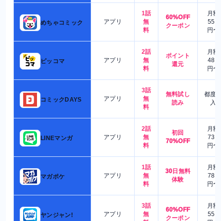
1話
月額
60%OFF
アプリ
無
550
めちゃコミック
クーポン
料
円〜
2話
月額
ポイント
アプリ
無
480
ピッコマ
還元
料
円〜
3話
無料試し
都度
アプリ
無
コミックDAYS
読み
入
料
2話
月額
初回
アプリ
無
730
LINEマンガ
70%OFF
料
円〜
1話
月額
30日無料
アプリ
無
780
マガポケ
体験
料
円〜
3話
月額
60%OFF
アプリ
無
550
ヤンジャン!
クーポン