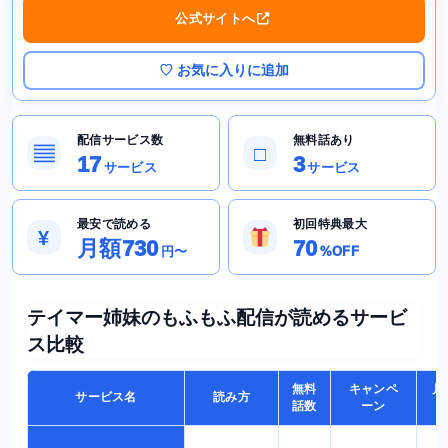
公式サイトへ
♡ お気に入りに追加
配信サービス数
無料話あり
▤
□
17
3
サービス
サービス
最安で読める
初回特典最大
¥
月額730
70
円〜
%OFF
テイマー姉妹のもふもふ配信が読めるサービ
ス比較
無料
キャンペ
月
サービス名
読み方
話数
ーン