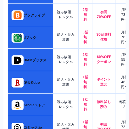
2話
月額
読み放題・
初回
無
730
ブックライブ
レンタル
70%OFF
料
円〜
3話
月額
購入・読み
30日無料
無
780
dブック
放題
体験
料
円〜
2話
月額
読み放題・
60%OFF
無
550
DMMブックス
レンタル
クーポン
料
円〜
1話
月額
購入・読み
ポイント
無
480
楽天Kobo
放題
還元
料
円〜
3話
読み放題・
無料試し
都度
無
Kindleストア
レンタル
読み
入
料
1話
月額
購入・読み
初回
無
730
コミック.jp