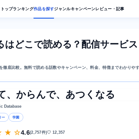
トップ
ランキング
作品を探す
ジャンル
キャンペーン
レビュー・記事
るはどこで読める？配信サービス
を徹底比較。無料で読める話数やキャンペーン、料金、特徴までわかりや
て、からんで、あつくなる
ic Database
リー
学園
★ ★ ☆
4.6
(2,757件)
♡ 12,357