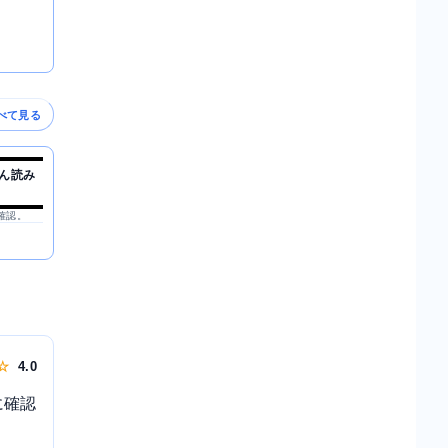
べて見る
ん読み
を確認。
 ☆
4.0
に確認