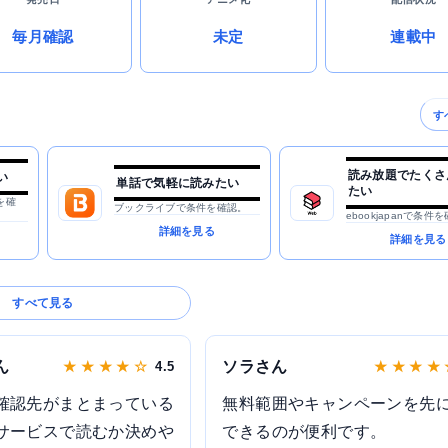
毎月確認
未定
連載中
す
読み放題でたくさ
い
単話で気軽に読みたい
たい
を確
ブックライブで条件を確認。
ebookjapanで条件
詳細を見る
詳細を見る
すべて見る
ん
ソラさん
★ ★ ★ ★ ☆
4.5
★ ★ ★ ★
確認先がまとまっている
無料範囲やキャンペーンを先
サービスで読むか決めや
できるのが便利です。