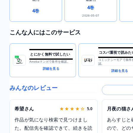
4巻
4巻
2026-05-07
こんな人にはこのサービス
コスパ重視で読みた
とにかく無料で試したい
コミックシーモアで条件
Amebaマンガで条件を確認。
認。
詳細を見る
詳細を見る
みんなのレビュー
希望さん
月夜の猫さ
★ ★ ★ ★ ☆
5.0
作品が気になり検索で見つけまし
あらすじと
た。配信先を確認できて、続きを読
ので、どの