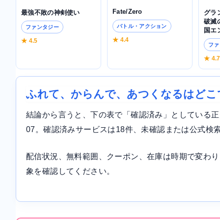
Fate/Zero
最強不敗の神剣使い
グラ
破滅
バトル・アクション
ファンタジー
国エ
★ 4.4
★ 4.5
ファ
★ 4.
ふれて、からんで、あつくなるはどこ
結論から言うと、下の表で「確認済み」としている正規サ
07。確認済みサービスは18件、未確認または公式検
配信状況、無料範囲、クーポン、在庫は時期で変わり
象を確認してください。