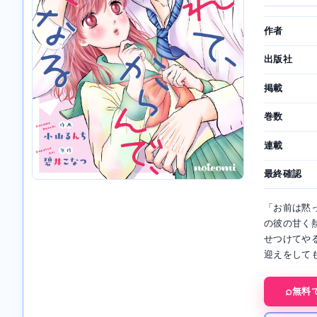
作者
出版社
掲載
巻数
連載
最終確認
「お前は黙
の彼の甘く
せつけてや
迎えをして
無料