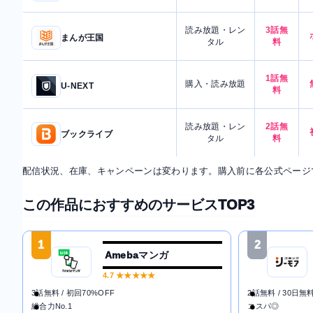
読み放題・レン
3話無
まんが王国
タル
料
1話無
購入・読み放題
U-NEXT
料
読み放題・レン
2話無
ブックライブ
タル
料
配信状況、在庫、キャンペーンは変わります。購入前に各公式ページ
この作品におすすめのサービスTOP3
1
2
Amebaマンガ
4.7
★★★★★
3話無料 / 初回70%OFF
2話無料 / 30日無
総合力No.1
コスパ◎