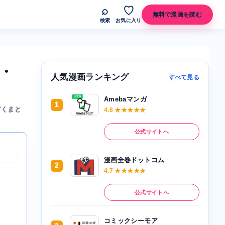
⌕
♡
無料で漫画を読む
検索
お気に入り
・
人気漫画ランキング
すべて見る
Amebaマンガ
1
すくまと
4.8 ★★★★★
公式サイトへ
漫画全巻ドットコム
2
4.7 ★★★★★
公式サイトへ
コミックシーモア