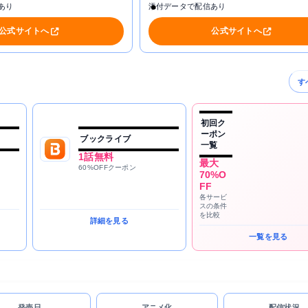
あり
添付データで配信あり
公式サイトへ
公式サイトへ
す
初回ク
ーポン
ブックライブ
一覧
1話無料
最大
60%OFFクーポン
70%O
FF
各サービ
スの条件
を比較
詳細を見る
一覧を見る
発売日
アニメ化
配信状況