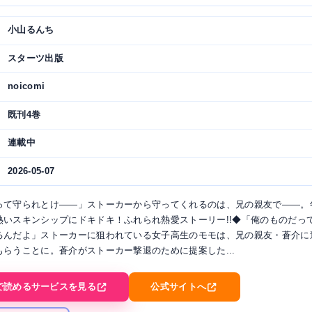
小山るんち
スターツ出版
noicomi
既刊4巻
連載中
2026-05-07
って守られとけ――」ストーカーから守ってくれるのは、兄の親友で――。
熱いスキンシップにドキドキ！ふれられ熱愛ストーリー!!◆「俺のものだって
るんだよ」ストーカーに狙われている女子高生のモモは、兄の親友・蒼介に
もらうことに。蒼介がストーカー撃退のために提案した...
で読めるサービスを見る
公式サイトへ