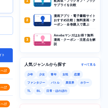
1
配買取・ブックオフ・ブック
サプライを比較
漫画アプリ・電子書籍サイト
2
おすすめ比較｜無料漫画・ク
ーポン・全巻購入で選ぶ
Amebaマンガはお得？無料
3
漫画・クーポン・注意点を解
説
イト
人気ジャンルから探す
すべて見る
トへ
少年
少女
青年
女性
恋愛
ファンタジー
バトル
異世界
ホラー
トへ
TL
BL
日常・ほのぼの
トへ