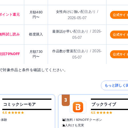
配信あり /
女性向けに強い
月額480
ポイント還元
公式サイ
円〜
2026-05-07
配信あり / 2026-
最新話が早い
無料試し読み
都度購入
公式サイ
05-07
配信あり / 2026-
作品数が豊富
月額730
初回70%OFF
公式サイ
円〜
05-07
で対象作品と条件を確認してください。
もっと詳しく
3
コミックシーモア
ブックライブ
4.6
★★★★★
4.5
★★★★★
料体験
1話無料 / 60%OFFクーポン
大人向けも充実