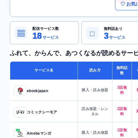
♡ お気
配信サービス数
無料話あり
▤
□
18
3
サービス
サービス
ふれて、からんで、あつくなるが読めるサー
無料話
サービス名
読み方
数
3話無
購入・読み放題
ebookjapan
料
読み放題・レン
2話無
コミックシーモア
タル
料
1話無
購入・読み放題
Amebaマンガ
料