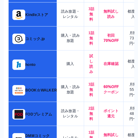
3話
読み放題・
無料試し
都度
無
Kindleストア
レンタル
読み
入
料
1話
月額
購入・読み
初回
無
730
コミック.jp
放題
70%OFF
料
円〜
試
し
都度
購入
在庫確認
honto
読
入
み
3話
月額
購入・読み
60%OFF
無
550
BOOK☆WALKER
放題
クーポン
料
円〜
2話
月額
読み放題・
ポイント
無
480
FODプレミアム
レンタル
還元
料
円〜
1話
無料試し
都度
DMMコミック
レンタル
無