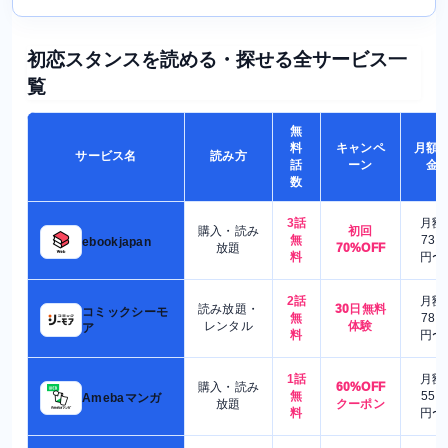
初恋スタンスを読める・探せる全サービス一
覧
無
料
キャンペ
月額
サービス名
読み方
話
ーン
金
数
3話
月額
購入・読み
初回
無
730
ebookjapan
放題
70%OFF
料
円〜
2話
月額
読み放題・
30日無料
コミックシーモ
無
780
レンタル
体験
ア
料
円〜
1話
月額
購入・読み
60%OFF
無
550
Amebaマンガ
放題
クーポン
料
円〜