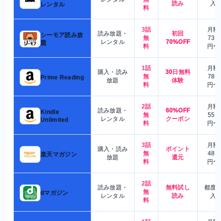
読み
入
レンタル
料
3話
月額
読み放題・
初回
シーモア読み放
無
730
レンタル
70%OFF
題
料
円〜
1話
月額
購入・読み
30日無料
無
780
Prime Reading
放題
体験
料
円〜
2話
月額
読み放題・
60%OFF
Kindle
無
550
レンタル
クーポン
Unlimited
料
円〜
3話
月額
購入・読み
ポイント
無
480
楽天マガジン
放題
還元
料
円〜
2話
読み放題・
無料試し
都度
無
dマガジン
レンタル
読み
入
料