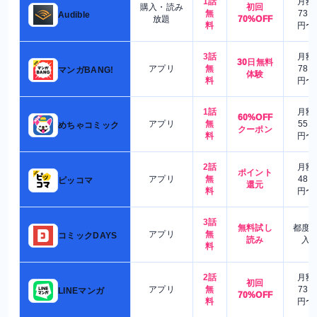
1話
月額
購入・読み
初回
無
730
Audible
放題
70%OFF
料
円〜
3話
月額
30日無料
アプリ
無
780
マンガBANG!
体験
料
円〜
1話
月額
60%OFF
アプリ
無
550
めちゃコミック
クーポン
料
円〜
2話
月額
ポイント
アプリ
無
480
ピッコマ
還元
料
円〜
3話
無料試し
都度
アプリ
無
コミックDAYS
読み
入
料
2話
月額
初回
アプリ
無
730
LINEマンガ
70%OFF
料
円〜