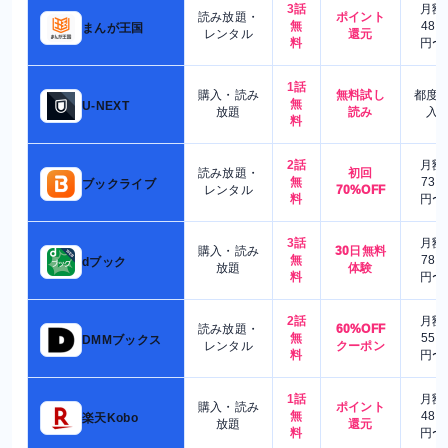
3話
月額
読み放題・
ポイント
無
480
まんが王国
レンタル
還元
料
円〜
1話
購入・読み
無料試し
都度
無
U-NEXT
放題
読み
入
料
2話
月額
読み放題・
初回
無
730
ブックライブ
レンタル
70%OFF
料
円〜
3話
月額
購入・読み
30日無料
無
780
dブック
放題
体験
料
円〜
2話
月額
読み放題・
60%OFF
無
550
DMMブックス
レンタル
クーポン
料
円〜
1話
月額
購入・読み
ポイント
無
480
楽天Kobo
放題
還元
料
円〜