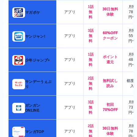
1話
月額
30日無料
アプリ
無
780
マガポケ
体験
料
円〜
3話
月額
60%OFF
アプリ
無
550
ヤンジャン!
クーポン
料
円〜
1話
月額
ポイント
アプリ
無
480
少年ジャンプ+
還元
料
円〜
2話
無料試し
都度
サンデーうぇぶ
アプリ
無
読み
入
り
料
3話
月額
初回
ガンガン
アプリ
無
730
70%OFF
ONLINE
料
円〜
2話
月額
30日無料
アプリ
無
780
マンガTOP
体験
料
円〜