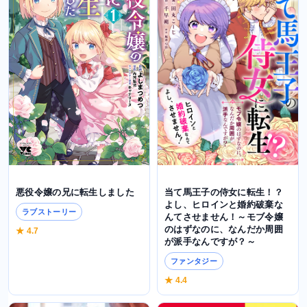
当て馬王子の侍女に転生！？
悪役令嬢の兄に転生しました
よし、ヒロインと婚約破棄な
ラブストーリー
んてさせません！～モブ令嬢
のはずなのに、なんだか周囲
★ 4.7
が派手なんですが？～
ファンタジー
★ 4.4