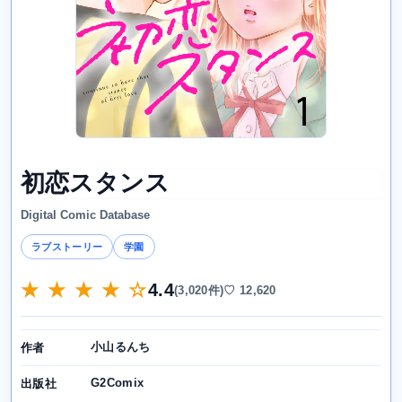
初恋スタンス
Digital Comic Database
ラブストーリー
学園
★ ★ ★ ★ ☆
4.4
(3,020件)
♡ 12,620
小山るんち
作者
G2Comix
出版社