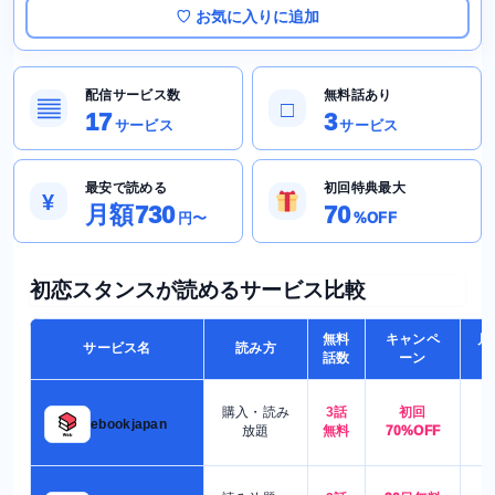
♡ お気に入りに追加
配信サービス数
無料話あり
▤
□
17
3
サービス
サービス
最安で読める
初回特典最大
¥
月額730
70
円〜
%OFF
初恋スタンスが読めるサービス比較
無料
キャンペ
月
サービス名
読み方
話数
ーン
購入・読み
3話
初回
7
ebookjapan
放題
無料
70%OFF