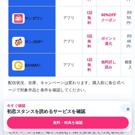
1話
月額
60%OFF
アプリ
無
550
マンガワン
クーポン
料
円〜
3話
月額
ポイント
アプリ
無
480
マンガUP!
還元
料
円〜
1話
無料試し
都度
アプリ
無
GANMA!
読み
入
料
配信状況、在庫、キャンペーンは変わります。購入前に各公式ペ
ージで対象作品と条件を確認してください。
今すぐ確認
×
初恋スタンスを読むならまず確認したいルー
初恋スタンスを読めるサービスを確認
ト
無料・特典を確認
このページでは、電子で読む、紙で全巻をそろえるに分