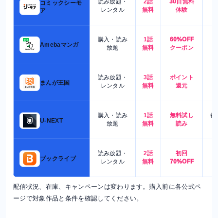
読み放題・
2話
30日無料
コミックシーモ
7
レンタル
無料
体験
ア
購入・読み
1話
60%OFF
5
Amebaマンガ
放題
無料
クーポン
読み放題・
3話
ポイント
4
まんが王国
レンタル
無料
還元
購入・読み
1話
無料試し
都
U-NEXT
放題
無料
読み
読み放題・
2話
初回
7
ブックライブ
レンタル
無料
70%OFF
配信状況、在庫、キャンペーンは変わります。購入前に各公式ペ
ージで対象作品と条件を確認してください。