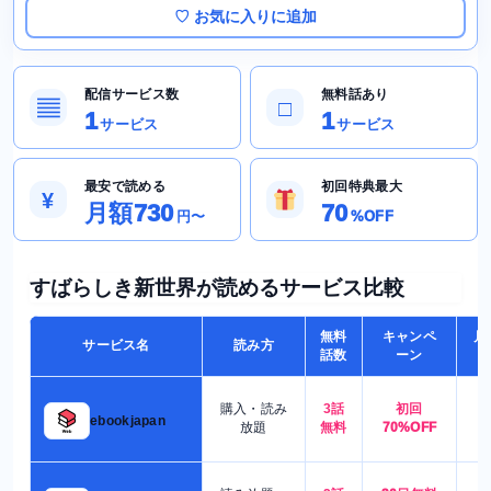
♡ お気に入りに追加
配信サービス数
無料話あり
▤
□
1
1
サービス
サービス
最安で読める
初回特典最大
¥
月額730
70
円〜
%OFF
すばらしき新世界が読めるサービス比較
無料
キャンペ
月
サービス名
読み方
話数
ーン
購入・読み
3話
初回
7
ebookjapan
放題
無料
70%OFF