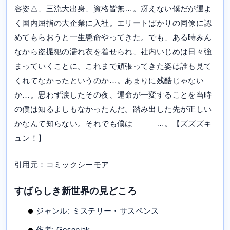
容姿△、三流大出身、資格皆無…。冴えない僕だが運よ
く国内屈指の大企業に入社。エリートばかりの同僚に認
めてもらおうと一生懸命やってきた。でも、ある時みん
なから盗撮犯の濡れ衣を着せられ、社内いじめは日々強
まっていくことに。これまで頑張ってきた姿は誰も見て
くれてなかったというのか…。あまりに残酷じゃない
か…。思わず涙したその夜、運命が一変することを当時
の僕は知るよしもなかったんだ。踏み出した先が正しい
かなんて知らない。それでも僕は―――…。【ズズズキ
ュン！】
引用元：コミックシーモア
すばらしき新世界の見どころ
ジャンル: ミステリー・サスペンス
作者: Gosonjak