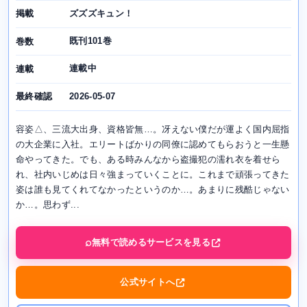
ズズズキュン！
掲載
既刊101巻
巻数
連載中
連載
2026-05-07
最終確認
容姿△、三流大出身、資格皆無…。冴えない僕だが運よく国内屈指
の大企業に入社。エリートばかりの同僚に認めてもらおうと一生懸
命やってきた。でも、ある時みんなから盗撮犯の濡れ衣を着せら
れ、社内いじめは日々強まっていくことに。これまで頑張ってきた
姿は誰も見てくれてなかったというのか…。あまりに残酷じゃない
か…。思わず...
無料で読めるサービスを見る
公式サイトへ