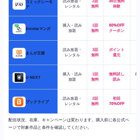
読み放題・
2話
30日無料
コミックシーモ
7
レンタル
無料
体験
ア
購入・読み
1話
60%OFF
5
Amebaマンガ
放題
無料
クーポン
読み放題・
3話
ポイント
4
まんが王国
レンタル
無料
還元
購入・読み
1話
無料試し
都
U-NEXT
放題
無料
読み
読み放題・
2話
初回
7
ブックライブ
レンタル
無料
70%OFF
配信状況、在庫、キャンペーンは変わります。購入前に各公式ペ
ージで対象作品と条件を確認してください。