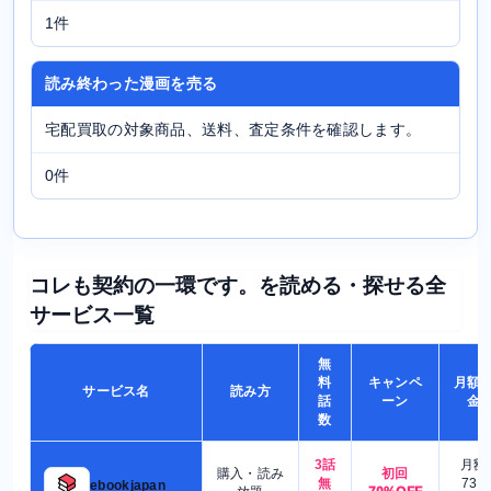
1件
読み終わった漫画を売る
宅配買取の対象商品、送料、査定条件を確認します。
0件
コレも契約の一環です。を読める・探せる全
サービス一覧
無
料
キャンペ
月額
サービス名
読み方
話
ーン
金
数
3話
月額
購入・読み
初回
無
730
ebookjapan