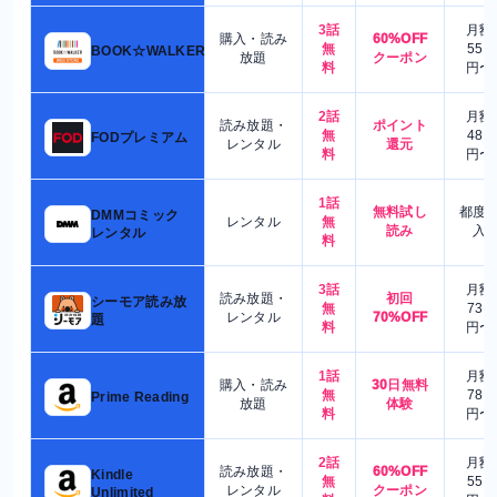
3話
月額
購入・読み
60%OFF
無
550
BOOK☆WALKER
放題
クーポン
料
円〜
2話
月額
読み放題・
ポイント
無
480
FODプレミアム
レンタル
還元
料
円〜
1話
無料試し
都度
DMMコミック
レンタル
無
読み
入
レンタル
料
3話
月額
読み放題・
初回
シーモア読み放
無
730
レンタル
70%OFF
題
料
円〜
1話
月額
購入・読み
30日無料
無
780
Prime Reading
放題
体験
料
円〜
2話
月額
読み放題・
60%OFF
Kindle
無
550
レンタル
クーポン
Unlimited