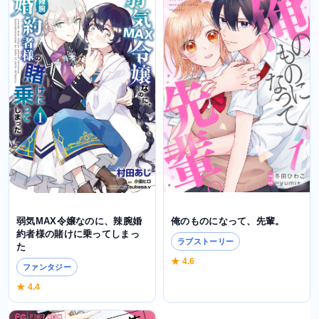
俺のものになって、先輩。
弱気MAX令嬢なのに、辣腕婚
約者様の賭けに乗ってしまっ
ラブストーリー
た
★ 4.6
ファンタジー
★ 4.4