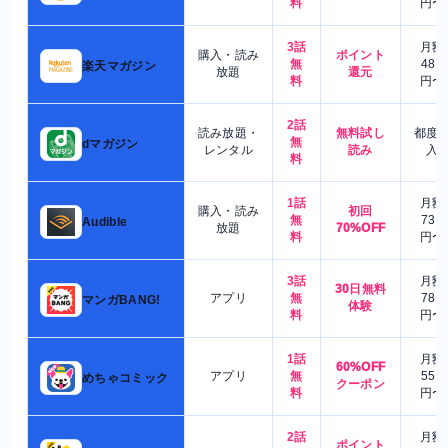
料
円〜
3話
月額
購入・読み
ポイント
無
480
楽天マガジン
放題
還元
料
円〜
2話
読み放題・
無料試し
都度
無
dマガジン
レンタル
読み
入
料
1話
月額
購入・読み
初回
無
730
Audible
放題
70%OFF
料
円〜
3話
月額
30日無料
アプリ
無
780
マンガBANG!
体験
料
円〜
1話
月額
60%OFF
アプリ
無
550
めちゃコミック
クーポン
料
円〜
2話
月額
ポイント