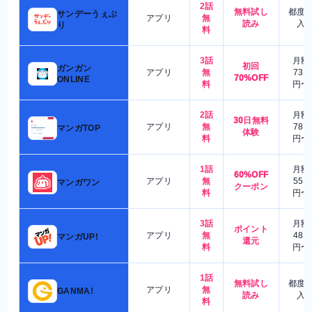
2話
無料試し
都度
サンデーうぇぶ
アプリ
無
読み
入
り
料
3話
月額
初回
ガンガン
アプリ
無
730
70%OFF
ONLINE
料
円〜
2話
月額
30日無料
アプリ
無
780
マンガTOP
体験
料
円〜
1話
月額
60%OFF
アプリ
無
550
マンガワン
クーポン
料
円〜
3話
月額
ポイント
アプリ
無
480
マンガUP!
還元
料
円〜
1話
無料試し
都度
アプリ
無
GANMA!
読み
入
料