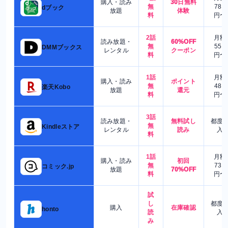
購入・読み
30日無料
無
780
dブック
放題
体験
料
円〜
2話
月額
読み放題・
60%OFF
無
550
DMMブックス
レンタル
クーポン
料
円〜
1話
月額
購入・読み
ポイント
無
480
楽天Kobo
放題
還元
料
円〜
3話
読み放題・
無料試し
都度
無
Kindleストア
レンタル
読み
入
料
1話
月額
購入・読み
初回
無
730
コミック.jp
放題
70%OFF
料
円〜
試
し
都度
購入
在庫確認
honto
読
入
み