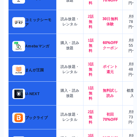
放題
70%OFF
料
円〜
2話
月額
読み放題・
30日無料
コミックシーモ
無
780
レンタル
体験
ア
料
円〜
1話
月額
購入・読み
60%OFF
無
550
Amebaマンガ
放題
クーポン
料
円〜
3話
月額
読み放題・
ポイント
無
480
まんが王国
レンタル
還元
料
円〜
1話
購入・読み
無料試し
都度
無
U-NEXT
放題
読み
入
料
2話
月額
読み放題・
初回
無
730
ブックライブ
レンタル
70%OFF
料
円〜
3話
月額