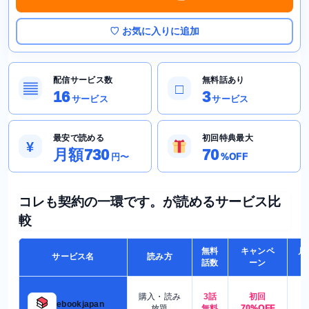
♡ お気に入りに追加
配信サービス数
無料話あり
▤
□
16
3
サービス
サービス
最安で読める
初回特典最大
¥
月額730
70
円〜
%OFF
コレも契約の一環です。が読めるサービス比
較
無料
キャンペ
月
サービス名
読み方
話数
ーン
購入・読み
3話
初回
7
ebookjapan
放題
無料
70%OFF