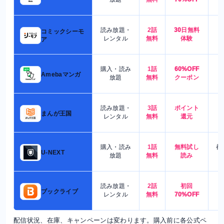
読み放題・
2話
30日無料
コミックシーモ
7
レンタル
無料
体験
ア
購入・読み
1話
60%OFF
5
Amebaマンガ
放題
無料
クーポン
読み放題・
3話
ポイント
4
まんが王国
レンタル
無料
還元
購入・読み
1話
無料試し
都
U-NEXT
放題
無料
読み
読み放題・
2話
初回
7
ブックライブ
レンタル
無料
70%OFF
配信状況、在庫、キャンペーンは変わります。購入前に各公式ペ