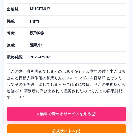
MUGENUP
出版社
Puffs
掲載
既刊6巻
巻数
連載中
連載
2026-05-07
最終確認
「この際、身を固めてしまうのもありかも」苦学生の佐々木こはる
はある日超人気俳優の和馬りんのスキャンダルを目撃!? ビックリ
してその場を逃げ出してしまったこはるに後日、りんの事務所から
連絡が！ 事務所に呼び出されて提案されたのはりんとの偽装結婚
で──…!?
無料で読めるサービスを見る
公式サイトへ