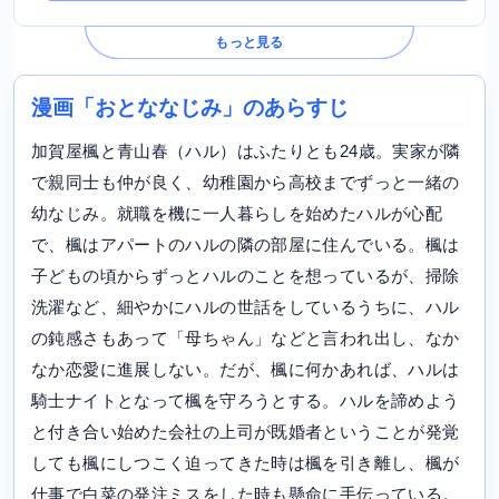
もっと見る
漫画「おとななじみ」のあらすじ
加賀屋楓と青山春（ハル）はふたりとも24歳。実家が隣
で親同士も仲が良く、幼稚園から高校までずっと一緒の
幼なじみ。就職を機に一人暮らしを始めたハルが心配
で、楓はアパートのハルの隣の部屋に住んでいる。楓は
子どもの頃からずっとハルのことを想っているが、掃除
洗濯など、細やかにハルの世話をしているうちに、ハル
の鈍感さもあって「母ちゃん」などと言われ出し、なか
なか恋愛に進展しない。だが、楓に何かあれば、ハルは
騎士ナイトとなって楓を守ろうとする。ハルを諦めよう
と付き合い始めた会社の上司が既婚者ということが発覚
しても楓にしつこく迫ってきた時は楓を引き離し、楓が
仕事で白菜の発注ミスをした時も懸命に手伝っている。