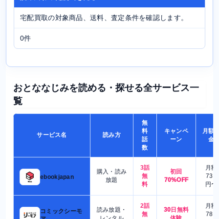
宅配買取の対象商品、送料、査定条件を確認します。
0件
おとななじみを読める・探せる全サービス一
覧
無
料
キャンペ
月額
サービス名
読み方
話
ーン
金
数
3話
月額
購入・読み
初回
無
730
ebookjapan
放題
70%OFF
料
円〜
2話
月額
読み放題・
30日無料
コミックシーモ
無
780
レンタル
体験
ア