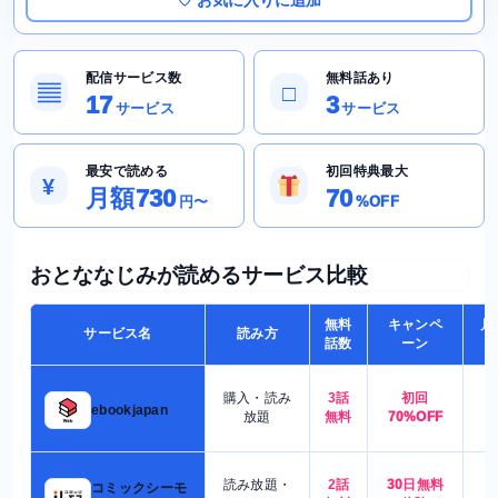
配信サービス数
無料話あり
▤
□
17
3
サービス
サービス
最安で読める
初回特典最大
¥
月額730
70
円〜
%OFF
おとななじみが読めるサービス比較
無料
キャンペ
月
サービス名
読み方
話数
ーン
購入・読み
3話
初回
7
ebookjapan
放題
無料
70%OFF
読み放題・
2話
30日無料
コミックシーモ
7