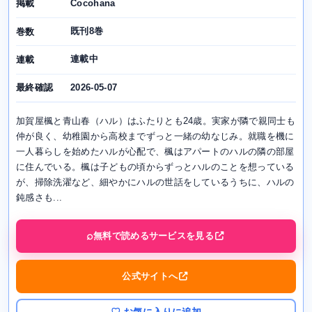
Cocohana
掲載
既刊8巻
巻数
連載中
連載
2026-05-07
最終確認
加賀屋楓と青山春（ハル）はふたりとも24歳。実家が隣で親同士も
仲が良く、幼稚園から高校までずっと一緒の幼なじみ。就職を機に
一人暮らしを始めたハルが心配で、楓はアパートのハルの隣の部屋
に住んでいる。楓は子どもの頃からずっとハルのことを想っている
が、掃除洗濯など、細やかにハルの世話をしているうちに、ハルの
鈍感さも...
無料で読めるサービスを見る
公式サイトへ
♡ お気に入りに追加