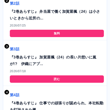
第2話
『2巻あらすじ』 弁当屋で働く加賀屋楓（24）は小さ
いときから近所の...
2026/07/25
無料
第3話
『3巻あらすじ』 加賀屋楓（24）の長い片想いに嵐
が!? 伊織にアプ...
2026/07/18
読む
第4話
『4巻あらすじ』 仕事での頑張りが認められ、本社転勤
を打診された楓。...