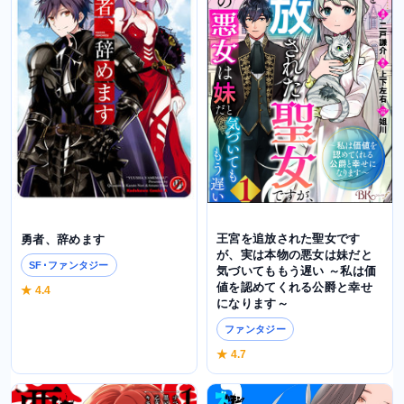
王宮を追放された聖女です
勇者、辞めます
が、実は本物の悪女は妹だと
SF･ファンタジー
気づいてももう遅い ～私は価
値を認めてくれる公爵と幸せ
★ 4.4
になります～
ファンタジー
★ 4.7