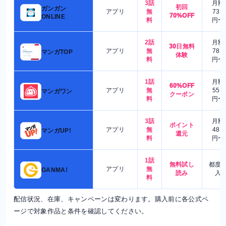
3話
月額
初回
ガンガン
アプリ
無
730
70%OFF
ONLINE
料
円〜
2話
月額
30日無料
アプリ
無
780
マンガTOP
体験
料
円〜
1話
月額
60%OFF
アプリ
無
550
マンガワン
クーポン
料
円〜
3話
月額
ポイント
アプリ
無
480
マンガUP!
還元
料
円〜
1話
無料試し
都度
アプリ
無
GANMA!
読み
入
料
配信状況、在庫、キャンペーンは変わります。購入前に各公式ペ
ージで対象作品と条件を確認してください。