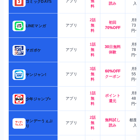
アプリ
無
コミックDAYS
読み
入
料
2話
月額
初回
アプリ
無
730
LINEマンガ
70%OFF
料
円〜
1話
月額
30日無料
アプリ
無
780
マガポケ
体験
料
円〜
3話
月額
60%OFF
アプリ
無
550
ヤンジャン!
クーポン
料
円〜
1話
月額
ポイント
アプリ
無
480
少年ジャンプ+
還元
料
円〜
2話
無料試し
都度
サンデーうぇぶ
アプリ
無
読み
入
り
料