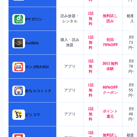
2話
読み放題・
無料試し
都度
無
dマガジン
レンタル
読み
入
料
1話
月額
購入・読み
初回
無
730
Audible
放題
70%OFF
料
円〜
3話
月額
30日無料
アプリ
無
780
マンガBANG!
体験
料
円〜
1話
月額
60%OFF
アプリ
無
550
めちゃコミック
クーポン
料
円〜
2話
月額
ポイント
アプリ
無
480
ピッコマ
還元
料
円〜
3話
無料試し
都度