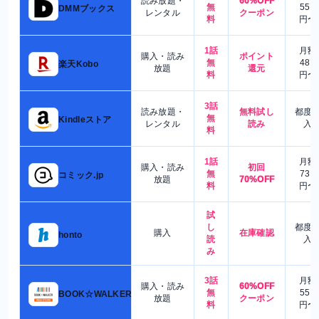
読み放題・
60%OFF
無
550
DMMブックス
レンタル
クーポン
料
円〜
1話
月額
購入・読み
ポイント
無
480
楽天Kobo
放題
還元
料
円〜
3話
読み放題・
無料試し
都度
無
Kindleストア
レンタル
読み
入
料
1話
月額
購入・読み
初回
無
730
コミック.jp
放題
70%OFF
料
円〜
試
し
都度
購入
在庫確認
honto
読
入
み
3話
月額
購入・読み
60%OFF
無
550
BOOK☆WALKER
放題
クーポン
料
円〜