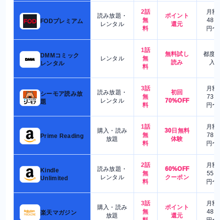
2話
月額
読み放題・
ポイント
無
480
FODプレミアム
レンタル
還元
料
円〜
1話
無料試し
都度
DMMコミック
レンタル
無
読み
入
レンタル
料
3話
月額
読み放題・
初回
シーモア読み放
無
730
レンタル
70%OFF
題
料
円〜
1話
月額
購入・読み
30日無料
無
780
Prime Reading
放題
体験
料
円〜
2話
月額
読み放題・
60%OFF
Kindle
無
550
レンタル
クーポン
Unlimited
料
円〜
3話
月額
購入・読み
ポイント
無
480
楽天マガジン
放題
還元
料
円〜