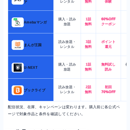
レンタル
無料
体験
ア
購入・読み
1話
60%OFF
5
Amebaマンガ
放題
無料
クーポン
読み放題・
3話
ポイント
4
まんが王国
レンタル
無料
還元
購入・読み
1話
無料試し
都
U-NEXT
放題
無料
読み
読み放題・
2話
初回
7
ブックライブ
レンタル
無料
70%OFF
配信状況、在庫、キャンペーンは変わります。購入前に各公式ペ
ージで対象作品と条件を確認してください。