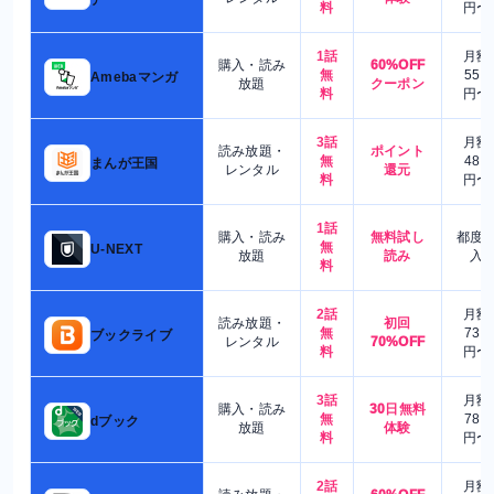
料
円〜
1話
月額
購入・読み
60%OFF
無
550
Amebaマンガ
放題
クーポン
料
円〜
3話
月額
読み放題・
ポイント
無
480
まんが王国
レンタル
還元
料
円〜
1話
購入・読み
無料試し
都度
無
U-NEXT
放題
読み
入
料
2話
月額
読み放題・
初回
無
730
ブックライブ
レンタル
70%OFF
料
円〜
3話
月額
購入・読み
30日無料
無
780
dブック
放題
体験
料
円〜
2話
月額