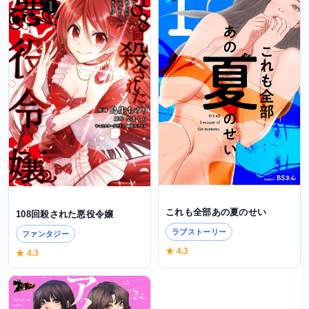
これも全部あの夏のせい
108回殺された悪役令嬢
ラブストーリー
ファンタジー
★ 4.3
★ 4.3