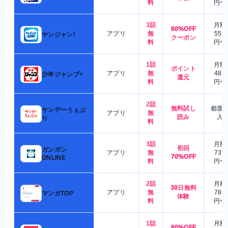
料
円〜
3話
月額
60%OFF
アプリ
無
550
ヤンジャン!
クーポン
料
円〜
1話
月額
ポイント
アプリ
無
480
少年ジャンプ+
還元
料
円〜
2話
無料試し
都度
サンデーうぇぶ
アプリ
無
読み
入
り
料
3話
月額
初回
ガンガン
アプリ
無
730
70%OFF
ONLINE
料
円〜
2話
月額
30日無料
アプリ
無
780
マンガTOP
体験
料
円〜
1話
月額
60%OFF