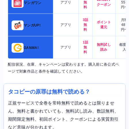
アプリ
無
550
マンガワン
クーポン
料
円〜
3話
月額
ポイント
アプリ
無
480
マンガUP!
還元
料
円〜
1話
無料試し
都度
アプリ
無
GANMA!
読み
入
料
配信状況、在庫、キャンペーンは変わります。購入前に各公式ペ
ージで対象作品と条件を確認してください。
タコピーの原罪は無料で読める？
正規サービスで全巻を常時無料で読めるとは限りませ
ん。無料と書かれていても、無料試し読み、数話無料、
期間限定無料、初回ポイント、クーポンによる実質割引
など意味が分かれます。