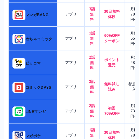
3話
月額
30日無料
アプリ
無
780
マンガBANG!
体験
料
円〜
1話
月額
60%OFF
アプリ
無
550
めちゃコミック
クーポン
料
円〜
2話
月額
ポイント
アプリ
無
480
ピッコマ
還元
料
円〜
3話
無料試し
都度
アプリ
無
コミックDAYS
読み
入
料
2話
月額
初回
アプリ
無
730
LINEマンガ
70%OFF
料
円〜
1話
月額
30日無料
アプリ
無
780
マガポケ
体験