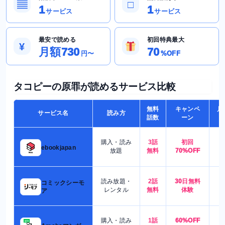
▤
□
1
1
サービス
サービス
最安で読める
初回特典最大
¥
月額730
70
円〜
%OFF
タコピーの原罪が読めるサービス比較
無料
キャンペ
月
サービス名
読み方
話数
ーン
購入・読み
3話
初回
7
ebookjapan
放題
無料
70%OFF
読み放題・
2話
30日無料
コミックシーモ
7
レンタル
無料
体験
ア
購入・読み
1話
60%OFF
5