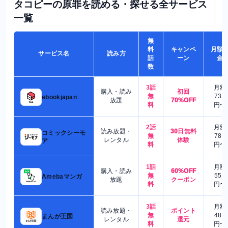
タコピーの原罪を読める・探せる全サービス
一覧
無
料
キャンペ
月額
サービス名
読み方
話
ーン
金
数
3話
月額
購入・読み
初回
無
730
ebookjapan
放題
70%OFF
料
円〜
2話
月額
読み放題・
30日無料
コミックシーモ
無
780
レンタル
体験
ア
料
円〜
1話
月額
購入・読み
60%OFF
無
550
Amebaマンガ
放題
クーポン
料
円〜
3話
月額
読み放題・
ポイント
無
480
まんが王国
レンタル
還元
料
円〜