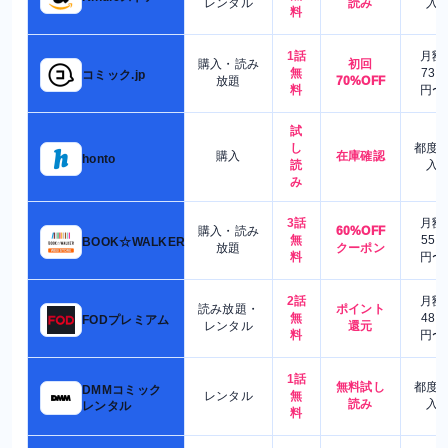
レンタル
読み
入
料
1話
月額
購入・読み
初回
無
730
コミック.jp
放題
70%OFF
料
円〜
試
し
都度
購入
在庫確認
honto
読
入
み
3話
月額
購入・読み
60%OFF
無
550
BOOK☆WALKER
放題
クーポン
料
円〜
2話
月額
読み放題・
ポイント
無
480
FODプレミアム
レンタル
還元
料
円〜
1話
無料試し
都度
DMMコミック
レンタル
無
読み
入
レンタル
料