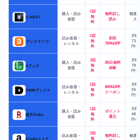
1話
購入・読み
無料試し
都度
無
U-NEXT
放題
読み
入
料
2話
月額
読み放題・
初回
無
730
ブックライブ
レンタル
70%OFF
料
円〜
3話
月額
購入・読み
30日無料
無
780
dブック
放題
体験
料
円〜
2話
月額
読み放題・
60%OFF
無
550
DMMブックス
レンタル
クーポン
料
円〜
1話
月額
購入・読み
ポイント
無
480
楽天Kobo
放題
還元
料
円〜
3話
読み放題・
無料試し
都度
無
Kindleストア