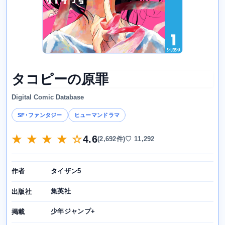
タコピーの原罪
Digital Comic Database
SF･ファンタジー
ヒューマンドラマ
★ ★ ★ ★ ☆
4.6
(2,692件)
♡ 11,292
タイザン5
作者
集英社
出版社
少年ジャンプ+
掲載