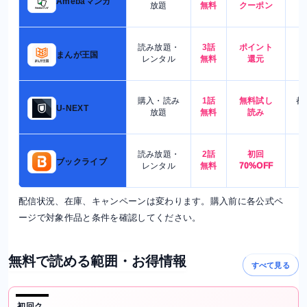
Amebaマンガ
放題
無料
クーポン
読み放題・
3話
ポイント
4
まんが王国
レンタル
無料
還元
購入・読み
1話
無料試し
都
U-NEXT
放題
無料
読み
読み放題・
2話
初回
7
ブックライブ
レンタル
無料
70%OFF
配信状況、在庫、キャンペーンは変わります。購入前に各公式ペ
ージで対象作品と条件を確認してください。
無料で読める範囲・お得情報
すべて見る
初回ク