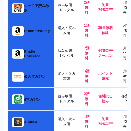
3話
月額
読み放題・
初回
シーモア読み放
無
730
レンタル
70%OFF
題
料
円〜
1話
月額
購入・読み
30日無料
無
780
Prime Reading
放題
体験
料
円〜
2話
月額
読み放題・
60%OFF
Kindle
無
550
レンタル
クーポン
Unlimited
料
円〜
3話
月額
購入・読み
ポイント
無
480
楽天マガジン
放題
還元
料
円〜
2話
読み放題・
無料試し
都度
無
dマガジン
レンタル
読み
入
料
1話
月額
購入・読み
初回
無
730
Audible
放題
70%OFF
料
円〜