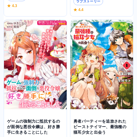
ラブストーリー
★ 4.3
★ 4.4
ゲームの強制力に抵抗するの
勇者パーティーを追放された
が面倒な悪役令嬢は、好き勝
ビーストテイマー、最強種の
手に生きることにした
猫耳少女と出会う