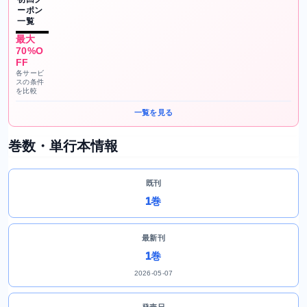
ーポン
一覧
最大
70%O
FF
各サービ
スの条件
を比較
一覧を見る
巻数・単行本情報
既刊
1巻
最新刊
1巻
2026-05-07
発売日