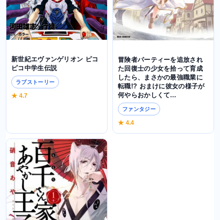
新世紀エヴァンゲリオン ピコ
冒険者パーティーを追放され
ピコ中学生伝説
た回復士の少女を拾って育成
したら、まさかの最強職業に
ラブストーリー
転職!? おまけに彼女の様子が
何やらおかしくて…
★ 4.7
ファンタジー
★ 4.4