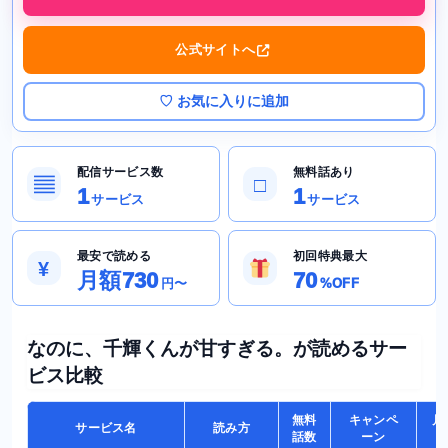
公式サイトへ
♡ お気に入りに追加
配信サービス数
無料話あり
▤
□
1
1
サービス
サービス
最安で読める
初回特典最大
¥
月額730
70
円〜
%OFF
なのに、千輝くんが甘すぎる。が読めるサー
ビス比較
無料
キャンペ
月
サービス名
読み方
話数
ーン