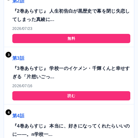
第2話
『2巻あらすじ』 人生初告白が黒歴史で幕を閉じ失恋し
てしまった真綾に...
2026/07/23
無料
第3話
『3巻あらすじ』 学校一のイケメン・千輝くんと幸せす
ぎる「片想いごっ...
2026/07/16
読む
第4話
『4巻あらすじ』 本当に、好きになってくれたらいいの
に――。n学校一...