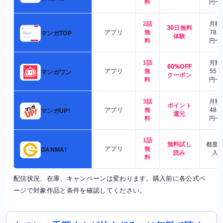
料
円〜
2話
月額
30日無料
アプリ
無
780
マンガTOP
体験
料
円〜
1話
月額
60%OFF
アプリ
無
550
マンガワン
クーポン
料
円〜
3話
月額
ポイント
アプリ
無
480
マンガUP!
還元
料
円〜
1話
無料試し
都度
アプリ
無
GANMA!
読み
入
料
配信状況、在庫、キャンペーンは変わります。購入前に各公式ペ
ージで対象作品と条件を確認してください。