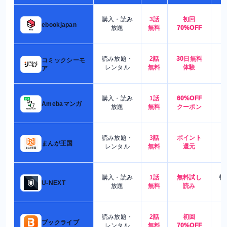
購入・読み
3話
初回
7
ebookjapan
放題
無料
70%OFF
読み放題・
2話
30日無料
コミックシーモ
7
レンタル
無料
体験
ア
購入・読み
1話
60%OFF
5
Amebaマンガ
放題
無料
クーポン
読み放題・
3話
ポイント
4
まんが王国
レンタル
無料
還元
購入・読み
1話
無料試し
都
U-NEXT
放題
無料
読み
読み放題・
2話
初回
7
ブックライブ
レンタル
無料
70%OFF