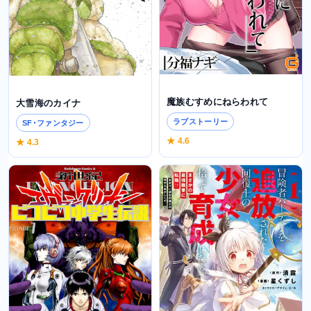
魔族むすめにねらわれて
大雪海のカイナ
ラブストーリー
SF･ファンタジー
★ 4.6
★ 4.3