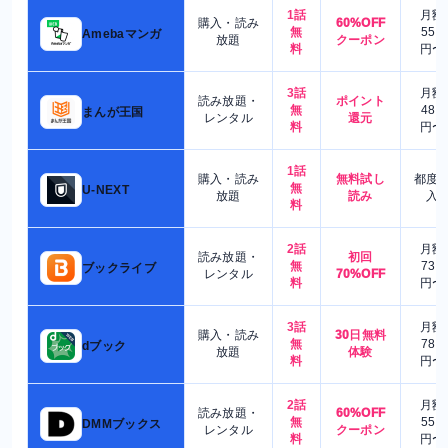
1話
月額
購入・読み
60%OFF
無
550
Amebaマンガ
放題
クーポン
料
円〜
3話
月額
読み放題・
ポイント
無
480
まんが王国
レンタル
還元
料
円〜
1話
購入・読み
無料試し
都度
無
U-NEXT
放題
読み
入
料
2話
月額
読み放題・
初回
無
730
ブックライブ
レンタル
70%OFF
料
円〜
3話
月額
購入・読み
30日無料
無
780
dブック
放題
体験
料
円〜
2話
月額
読み放題・
60%OFF
無
550
DMMブックス
レンタル
クーポン
料
円〜