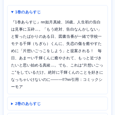
1巻のあらすじ
『1巻あらすじ』nn如月真綾、16歳。人生初の告白
は見事に玉砕…。「もう絶対、告白なんかしない」
と誓ったばかりのある日、図書当番が一緒で学校一
モテる千輝（ちぎら）くんに、失恋の傷を癒やすた
めに「片想いごっこをしよう」と提案される！ 毎
日、あまーい千輝くんに癒やされて、もっと近づき
たいと思い始める真綾…。でも、これは“片想いごっ
こ”をしているだけ。絶対に千輝くんのことを好きに
なっちゃいけないのに―――!!?nn引用：コミックシ
ーモア
2巻のあらすじ