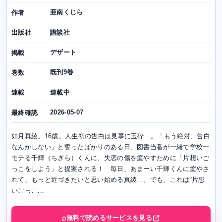
亜南くじら
作者
講談社
出版社
デザート
掲載
既刊9巻
巻数
連載中
連載
2026-05-07
最終確認
如月真綾、16歳。人生初の告白は見事に玉砕…。「もう絶対、告白
なんかしない」と誓ったばかりのある日、図書当番が一緒で学校一
モテる千輝（ちぎら）くんに、失恋の傷を癒やすために「片想いご
っこをしよう」と提案される！ 毎日、あまーい千輝くんに癒やさ
れて、もっと近づきたいと思い始める真綾…。でも、これは“片想
いごっこ...
無料で読めるサービスを見る