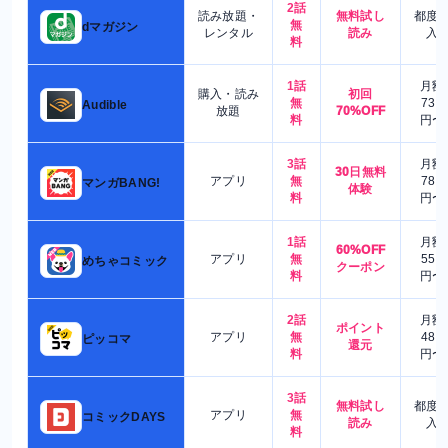
2話
読み放題・
無料試し
都度
無
dマガジン
レンタル
読み
入
料
1話
月額
購入・読み
初回
無
730
Audible
放題
70%OFF
料
円〜
3話
月額
30日無料
アプリ
無
780
マンガBANG!
体験
料
円〜
1話
月額
60%OFF
アプリ
無
550
めちゃコミック
クーポン
料
円〜
2話
月額
ポイント
アプリ
無
480
ピッコマ
還元
料
円〜
3話
無料試し
都度
アプリ
無
コミックDAYS
読み
入
料