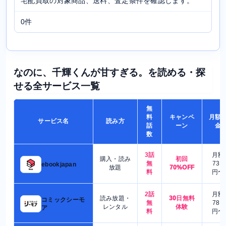
宅配買取の対象商品、送料、査定条件を確認します。
0件
なのに、千輝くんが甘すぎる。を読める・探
せる全サービス一覧
無
料
キャンペ
月額
サービス名
読み方
話
ーン
金
数
3話
月額
購入・読み
初回
無
730
ebookjapan
放題
70%OFF
料
円〜
2話
月額
読み放題・
30日無料
コミックシーモ
無
780
レンタル
体験
ア
料
円〜