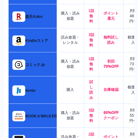
1話
月額
購入・読み
ポイント
無
480
楽天Kobo
放題
還元
料
円〜
3話
読み放題・
無料試し
都度
無
Kindleストア
レンタル
読み
入
料
1話
月額
購入・読み
初回
無
730
コミック.jp
放題
70%OFF
料
円〜
試
し
都度
購入
在庫確認
honto
読
入
み
3話
月額
購入・読み
60%OFF
無
550
BOOK☆WALKER
放題
クーポン
料
円〜
2話
月額
読み放題・
ポイント