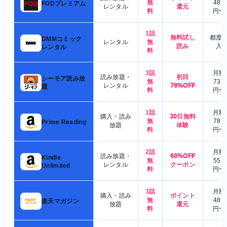
無
480
FODプレミアム
レンタル
還元
料
円〜
1話
無料試し
都度
DMMコミック
レンタル
無
読み
入
レンタル
料
3話
月額
読み放題・
初回
シーモア読み放
無
730
レンタル
70%OFF
題
料
円〜
1話
月額
購入・読み
30日無料
無
780
Prime Reading
放題
体験
料
円〜
2話
月額
読み放題・
60%OFF
Kindle
無
550
レンタル
クーポン
Unlimited
料
円〜
3話
月額
購入・読み
ポイント
無
480
楽天マガジン
放題
還元
料
円〜