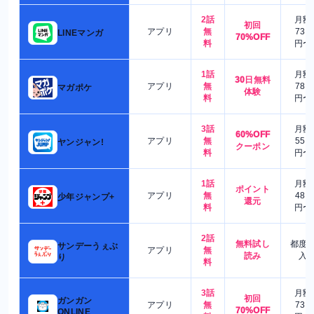
2話
月額
初回
アプリ
無
730
LINEマンガ
70%OFF
料
円〜
1話
月額
30日無料
アプリ
無
780
マガポケ
体験
料
円〜
3話
月額
60%OFF
アプリ
無
550
ヤンジャン!
クーポン
料
円〜
1話
月額
ポイント
アプリ
無
480
少年ジャンプ+
還元
料
円〜
2話
無料試し
都度
サンデーうぇぶ
アプリ
無
読み
入
り
料
3話
月額
初回
ガンガン
アプリ
無
730
70%OFF
ONLINE