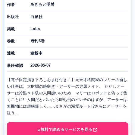
あきもと明希
作者
白泉社
出版社
LaLa
掲載
既刊6巻
巻数
連載中
連載
2026-05-07
最終確認
【電子限定描き下ろしおまけ付き！】元天才格闘家のマリーの新し
い仕事は、大財閥の跡継ぎ・アーサーの専属メイド。 ただしアー
サーは冷酷＆ド級の人間嫌いのため、マリーはロボットと偽って働
くことに!! 人間だとバレたら即処刑のピンチのはずが、アーサーは
無機物には超絶優しく……まさかの溺愛ルート!?さらにアーサーを
狙う...
無料で読めるサービスを見る