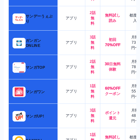
2話
無料試し
都度
サンデーうぇぶ
アプリ
無
読み
入
り
料
3話
月額
初回
ガンガン
アプリ
無
730
70%OFF
ONLINE
料
円〜
2話
月額
30日無料
アプリ
無
780
マンガTOP
体験
料
円〜
1話
月額
60%OFF
アプリ
無
550
マンガワン
クーポン
料
円〜
3話
月額
ポイント
アプリ
無
480
マンガUP!
還元
料
円〜
1話
無料試し
都度
アプリ
無