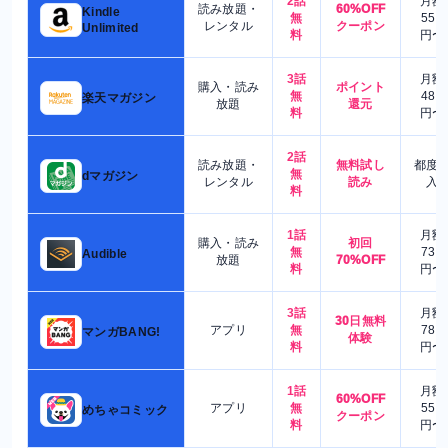
2話
月額
読み放題・
60%OFF
Kindle
無
550
レンタル
クーポン
Unlimited
料
円〜
3話
月額
購入・読み
ポイント
無
480
楽天マガジン
放題
還元
料
円〜
2話
読み放題・
無料試し
都度
無
dマガジン
レンタル
読み
入
料
1話
月額
購入・読み
初回
無
730
Audible
放題
70%OFF
料
円〜
3話
月額
30日無料
アプリ
無
780
マンガBANG!
体験
料
円〜
1話
月額
60%OFF
アプリ
無
550
めちゃコミック
クーポン
料
円〜