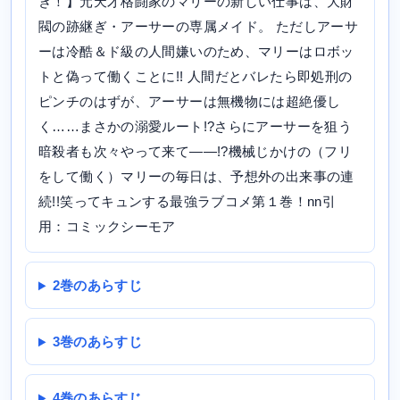
き！】元天才格闘家のマリーの新しい仕事は、大財
閥の跡継ぎ・アーサーの専属メイド。 ただしアーサ
ーは冷酷＆ド級の人間嫌いのため、マリーはロボッ
トと偽って働くことに!! 人間だとバレたら即処刑の
ピンチのはずが、アーサーは無機物には超絶優し
く……まさかの溺愛ルート!?さらにアーサーを狙う
暗殺者も次々やって来て――!?機械じかけの（フリ
をして働く）マリーの毎日は、予想外の出来事の連
続!!笑ってキュンする最強ラブコメ第１巻！nn引
用：コミックシーモア
2巻のあらすじ
3巻のあらすじ
4巻のあらすじ