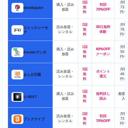
3話
月額
購入・読み
初回
無
730
ebookjapan
放題
70%OFF
料
円〜
2話
月額
読み放題・
30日無料
コミックシーモ
無
780
レンタル
体験
ア
料
円〜
1話
月額
購入・読み
60%OFF
無
550
Amebaマンガ
放題
クーポン
料
円〜
3話
月額
読み放題・
ポイント
無
480
まんが王国
レンタル
還元
料
円〜
1話
購入・読み
無料試し
都度
無
U-NEXT
放題
読み
入
料
2話
月額
読み放題・
初回
無
730
ブックライブ
レンタル
70%OFF
料
円〜