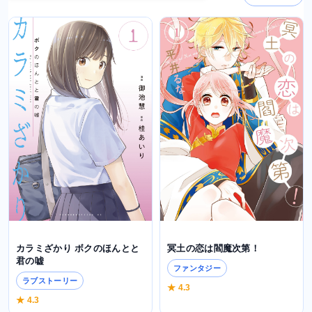
カラミざかり ボクのほんとと
冥土の恋は閻魔次第！
君の嘘
ファンタジー
ラブストーリー
★ 4.3
★ 4.3