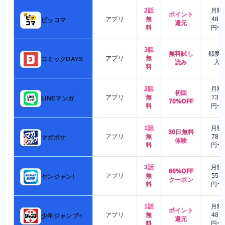
2話
月額
ポイント
アプリ
無
480
ピッコマ
還元
料
円〜
3話
無料試し
都度
アプリ
無
コミックDAYS
読み
入
料
2話
月額
初回
アプリ
無
730
LINEマンガ
70%OFF
料
円〜
1話
月額
30日無料
アプリ
無
780
マガポケ
体験
料
円〜
3話
月額
60%OFF
アプリ
無
550
ヤンジャン!
クーポン
料
円〜
1話
月額
ポイント
アプリ
無
480
少年ジャンプ+
還元
料
円〜