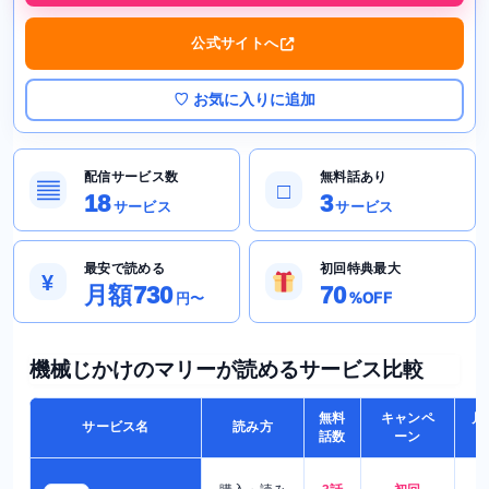
公式サイトへ
♡ お気に入りに追加
配信サービス数
無料話あり
▤
□
18
3
サービス
サービス
最安で読める
初回特典最大
¥
月額730
70
円〜
%OFF
機械じかけのマリーが読めるサービス比較
無料
キャンペ
月
サービス名
読み方
話数
ーン