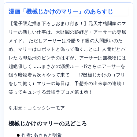
漫画「機械じかけのマリー」のあらすじ
【電子限定描き下ろしおまけ付き！】元天才格闘家のマ
リーの新しい仕事は、大財閥の跡継ぎ・アーサーの専属
メイド。 ただしアーサーは冷酷＆ド級の人間嫌いのた
め、マリーはロボットと偽って働くことに!! 人間だとバ
レたら即処刑のピンチのはずが、アーサーは無機物には
超絶優しく……まさかの溺愛ルート!?さらにアーサーを
狙う暗殺者も次々やって来て――!?機械じかけの（フリ
をして働く）マリーの毎日は、予想外の出来事の連続!!
笑ってキュンする最強ラブコメ第１巻！
引用元：コミックシーモア
機械じかけのマリーの見どころ
作者: あきもと明希