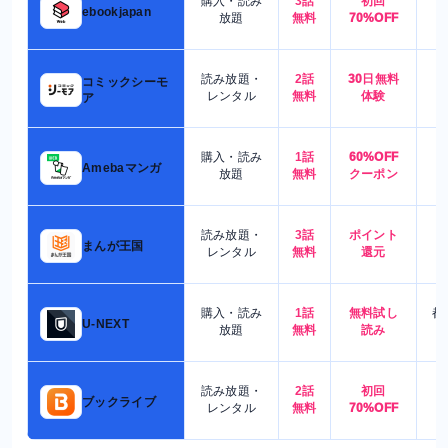
購入・読み
3話
初回
7
ebookjapan
放題
無料
70%OFF
読み放題・
2話
30日無料
コミックシーモ
7
レンタル
無料
体験
ア
購入・読み
1話
60%OFF
5
Amebaマンガ
放題
無料
クーポン
読み放題・
3話
ポイント
4
まんが王国
レンタル
無料
還元
購入・読み
1話
無料試し
都
U-NEXT
放題
無料
読み
読み放題・
2話
初回
7
ブックライブ
レンタル
無料
70%OFF