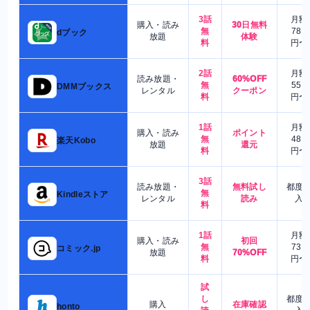
3話
月額
購入・読み
30日無料
無
780
dブック
放題
体験
料
円〜
2話
月額
読み放題・
60%OFF
無
550
DMMブックス
レンタル
クーポン
料
円〜
1話
月額
購入・読み
ポイント
無
480
楽天Kobo
放題
還元
料
円〜
3話
読み放題・
無料試し
都度
無
Kindleストア
レンタル
読み
入
料
1話
月額
購入・読み
初回
無
730
コミック.jp
放題
70%OFF
料
円〜
試
し
都度
購入
在庫確認
honto