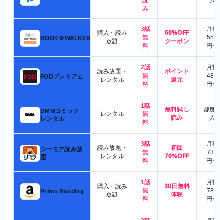
読
入
み
3話
月額
購入・読み
60%OFF
無
550
BOOK☆WALKER
放題
クーポン
料
円〜
2話
月額
読み放題・
ポイント
無
480
FODプレミアム
レンタル
還元
料
円〜
1話
無料試し
都度
DMMコミック
レンタル
無
読み
入
レンタル
料
3話
月額
読み放題・
初回
シーモア読み放
無
730
レンタル
70%OFF
題
料
円〜
1話
月額
購入・読み
30日無料
無
780
Prime Reading
放題
体験
料
円〜