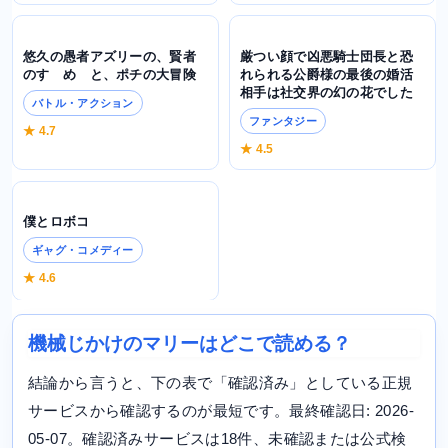
悠久の愚者アズリーの、賢者
厳つい顔で凶悪騎士団長と恐
のすゝめ と、ポチの大冒険
れられる公爵様の最後の婚活
相手は社交界の幻の花でした
バトル・アクション
ファンタジー
★ 4.7
★ 4.5
僕とロボコ
ギャグ・コメディー
★ 4.6
機械じかけのマリーはどこで読める？
結論から言うと、下の表で「確認済み」としている正規
サービスから確認するのが最短です。最終確認日: 2026-
05-07。確認済みサービスは18件、未確認または公式検