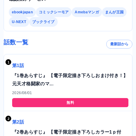
ebookjapan
コミックシーモア
Amebaマンガ
まんが王国
U-NEXT
ブックライブ
話数一覧
最新話から
第1話
『1巻あらすじ』 【電子限定描き下ろしおまけ付き！】
元天才格闘家のマ...
2026/08/01
無料
第2話
『2巻あらすじ』 【電子限定描き下ろしカラー1ｐ付