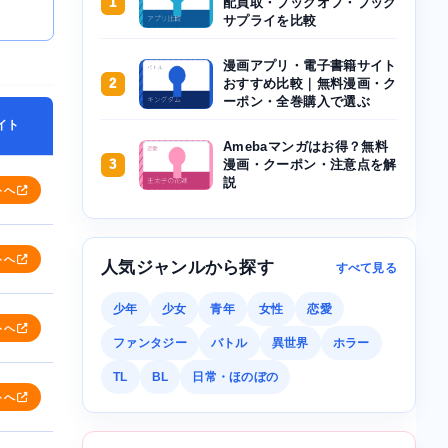
1
配買取・ブックオフ・ブック
サプライを比較
漫画アプリ・電子書籍サイト
2
おすすめ比較｜無料漫画・ク
ーポン・全巻購入で選ぶ
イト
Amebaマンガはお得？無料
3
漫画・クーポン・注意点を解
説
トへ
トへ
人気ジャンルから探す
すべて見る
少年
少女
青年
女性
恋愛
トへ
ファンタジー
バトル
異世界
ホラー
TL
BL
日常・ほのぼの
トへ