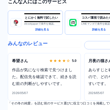
こんな人にはこのサービス
とにかく無料で試したい
コスパ重視で読みた
ebookjapanで条件を確認。
LINEマンガで条件を確認
詳細を見る
詳細を見る
みんなのレビュー
希望さん
月夜の猫さ
★ ★ ★ ★ ☆
5.0
作品が気になり検索で見つけまし
あらすじと
た。配信先を確認できて、続きを読
ので、どの
む前の判断がしやすいです。
すいです。
2026/05/07
2026/05/07
「その冬の純愛」を読む前のサービス選びに役立つ口コミを掲載して