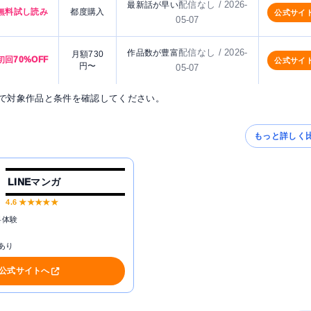
配信なし / 2026-
最新話が早い
無料試し読み
都度購入
公式サイ
05-07
配信なし / 2026-
作品数が豊富
月額730
初回70%OFF
公式サイ
円〜
05-07
で対象作品と条件を確認してください。
もっと詳しく
LINEマンガ
4.6
★★★★★
料体験
あり
公式サイトへ