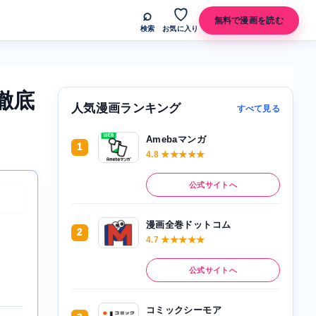
⌕
♡
無料で漫画を読む
検索
お気に入り
徹底
人気漫画ランキング
すべて見る
Amebaマンガ
1
。
4.8 ★★★★★
公式サイトへ
漫画全巻ドットコム
2
4.7 ★★★★★
公式サイトへ
コミックシーモア