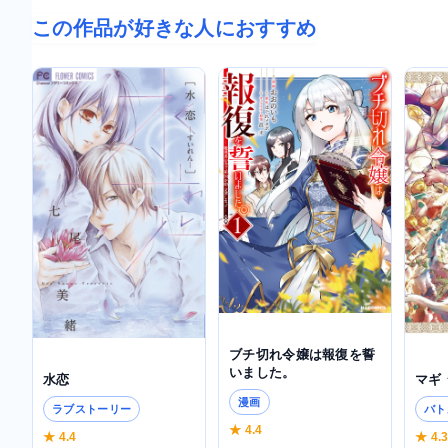
この作品が好きな人におすすめ
ブチ切れ令嬢は報復を誓
いました。
水恋
マギ
漫画
ラブストーリー
バト
★ 4.4
★ 4.4
★ 4.