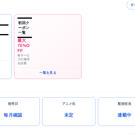
す
初回ク
ーポン
一覧
最大
70%O
FF
各サービ
スの条件
を比較
一覧を見る
発売日
アニメ化
配信状況
毎月確認
未定
連載中