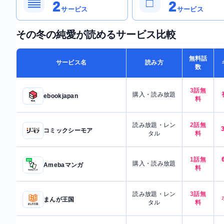
▤
□
2
2
サービス
サービス
その冬の純愛が読めるサービス比較
無料話
サービス名
読み方
数
3話無
購入・読み放題
ebookjapan
料
読み放題・レン
2話無
コミックシーモア
タル
料
1話無
購入・読み放題
Amebaマンガ
料
読み放題・レン
3話無
まんが王国
タル
料