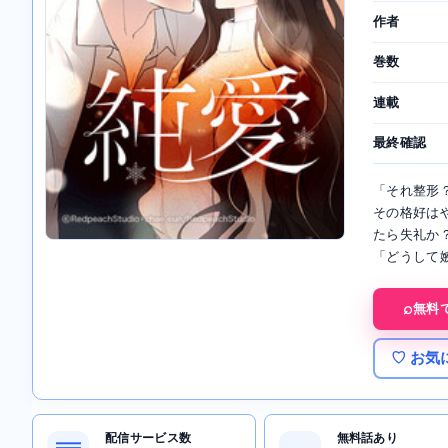
作者
巻数
連載
最終確認
「それ整形
その格好は
たら失礼か
「どうして
無料
♡ お気
配信サービス数
無料話あり