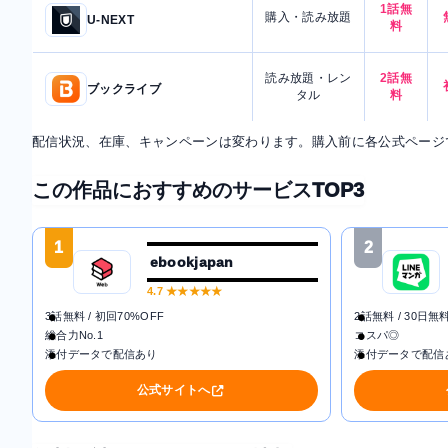
1話無
購入・読み放題
U-NEXT
料
読み放題・レン
2話無
ブックライブ
タル
料
配信状況、在庫、キャンペーンは変わります。購入前に各公式ページ
この作品におすすめのサービスTOP3
1
2
ebookjapan
4.7
★★★★★
3話無料 / 初回70%OFF
2話無料 / 30日無
総合力No.1
コスパ◎
添付データで配信あり
添付データで配信
公式サイトへ