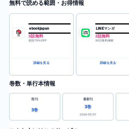
無料で読める範囲・お得情報
ebookjapan
LINEマンガ
3話無料
2話無料
初回70%OFF
30日無料体験
詳細を見る
詳細を見る
巻数・単行本情報
既刊
最新刊
3巻
3巻
2026-05-07