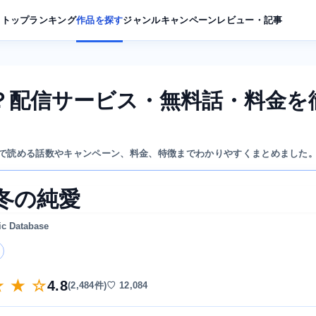
トップ
ランキング
作品を探す
ジャンル
キャンペーン
レビュー・記事
？配信サービス・無料話・料金を
で読める話数やキャンペーン、料金、特徴までわかりやすくまとめました
冬の純愛
ic Database
★ ★ ☆
4.8
(2,484件)
♡ 12,084