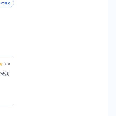
べて見る
 ☆
4.0
に確認