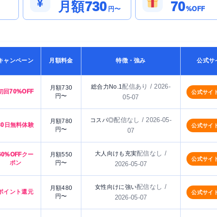
¥
月額730
70
円〜
%OFF
キャンペーン
月額料金
特徴・強み
公式サ
配信あり / 2026-
総合力No.1
月額730
初回70%OFF
公式サイ
円〜
05-07
配信なし / 2026-05-
コスパ◎
月額780
30日無料体験
公式サイ
円〜
07
配信なし /
大人向けも充実
60%OFFクー
月額550
公式サイ
ポン
円〜
2026-05-07
配信なし /
女性向けに強い
月額480
ポイント還元
公式サイ
円〜
2026-05-07