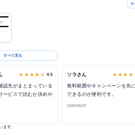
す
い
。
すべて見る
ん
ソラさん
★ ★ ★ ★ ☆
4.5
★ ★ ★ ★
確認先がまとまっている
無料範囲やキャンペーンを先
サービスで読むか決めや
できるのが便利です。
2026/05/07
います。