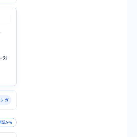
-
ン対
マンガ
新話から