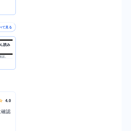
べて見る
ん読み
を確認。
 ☆
4.0
に確認