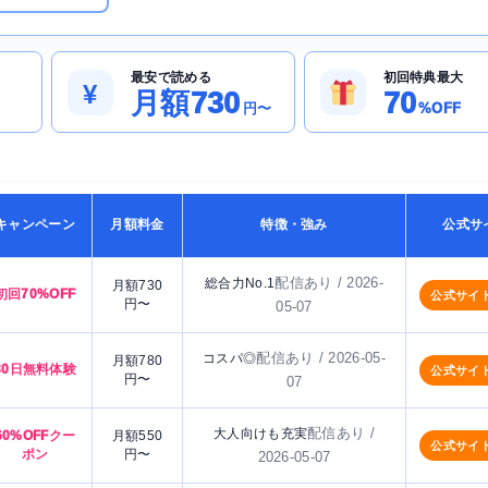
最安で読める
初回特典最大
¥
月額730
70
円〜
%OFF
キャンペーン
月額料金
特徴・強み
公式サ
配信あり / 2026-
総合力No.1
月額730
初回70%OFF
公式サイ
円〜
05-07
配信あり / 2026-05-
コスパ◎
月額780
30日無料体験
公式サイ
円〜
07
配信あり /
大人向けも充実
60%OFFクー
月額550
公式サイ
ポン
円〜
2026-05-07