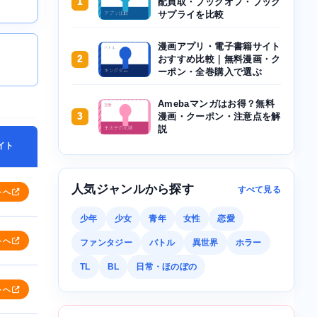
1
配買取・ブックオフ・ブック
サプライを比較
漫画アプリ・電子書籍サイト
2
おすすめ比較｜無料漫画・ク
ーポン・全巻購入で選ぶ
Amebaマンガはお得？無料
3
漫画・クーポン・注意点を解
説
イト
人気ジャンルから探す
すべて見る
トへ
少年
少女
青年
女性
恋愛
トへ
ファンタジー
バトル
異世界
ホラー
TL
BL
日常・ほのぼの
トへ