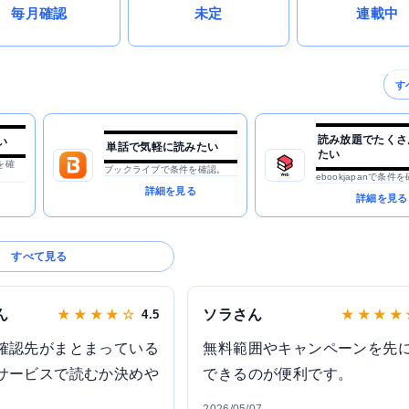
毎月確認
未定
連載中
す
読み放題でたくさ
い
単話で気軽に読みたい
たい
を確
ブックライブで条件を確認。
ebookjapanで条件
詳細を見る
詳細を見る
すべて見る
ん
ソラさん
★ ★ ★ ★ ☆
4.5
★ ★ ★ ★
確認先がまとまっている
無料範囲やキャンペーンを先
サービスで読むか決めや
できるのが便利です。