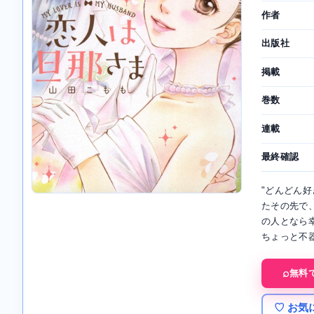
作者
出版社
掲載
巻数
連載
最終確認
"どんどん
たその先で
の人となら
ちょっと不器
無料
♡ お気