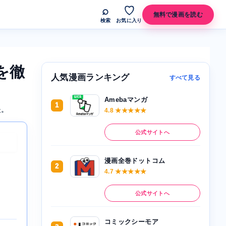
⌕
♡
無料で漫画を読む
検索
お気に入り
を徹
人気漫画ランキング
すべて見る
Amebaマンガ
1
た。
4.8 ★★★★★
公式サイトへ
漫画全巻ドットコム
2
4.7 ★★★★★
公式サイトへ
コミックシーモア