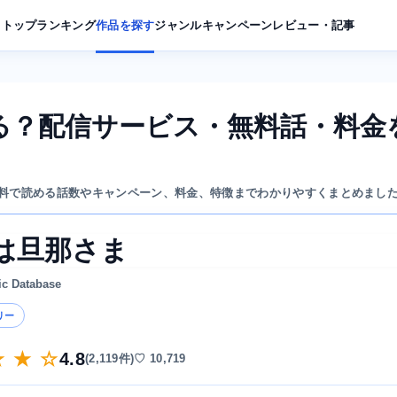
トップ
ランキング
作品を探す
ジャンル
キャンペーン
レビュー・記事
る？配信サービス・無料話・料金
料で読める話数やキャンペーン、料金、特徴までわかりやすくまとめまし
は旦那さま
ic Database
リー
★ ★ ☆
4.8
(2,119件)
♡ 10,719