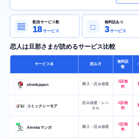
配信サービス数
無料話あり
▤
□
18
3
サービス
サービス
恋人は旦那さまが読めるサービス比較
無料話
サービス名
読み方
数
3話無
購入・読み放題
ebookjapan
料
読み放題・レン
2話無
コミックシーモア
タル
料
1話無
購入・読み放題
Amebaマンガ
料