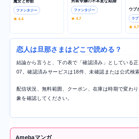
男装令嬢の不本意な結婚
魔女と野獣
ウブ
ファンタジー
ファンタジー
ラブ
★ 4.7
★ 4.4
★ 4.
恋人は旦那さまはどこで読める？
結論から言うと、下の表で「確認済み」としている正規サ
07。確認済みサービスは18件、未確認または公式検
配信状況、無料範囲、クーポン、在庫は時期で変わり
象を確認してください。
Amebaマンガ