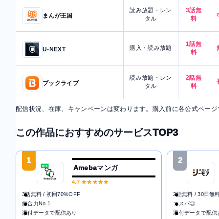
読み放題・レン
3話無
まんが王国
タル
料
1話無
購入・読み放題
U-NEXT
料
読み放題・レン
2話無
ブックライブ
タル
料
配信状況、在庫、キャンペーンは変わります。購入前に各公式ページ
この作品におすすめのサービスTOP3
1
2
Amebaマンガ
4.7
★★★★★
3話無料 / 初回70%OFF
2話無料 / 30日無
総合力No.1
コスパ◎
添付データで配信あり
添付データで配信