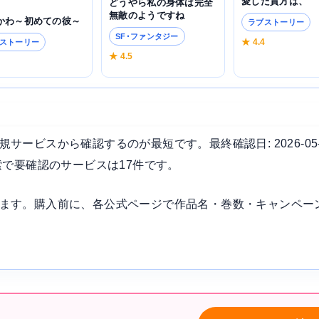
愛した貴方は、
どうやら私の身体は完全
無敵のようですね
かわ～初めての彼～
ラブストーリー
SF･ファンタジー
★ 4.4
ストーリー
★ 4.5
7
ービスから確認するのが最短です。最終確認日: 2026-05
索で要確認のサービスは17件です。
ます。購入前に、各公式ページで作品名・巻数・キャンペー