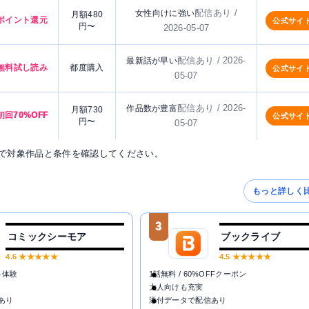
配信あり /
女性向けに強い
月額480
ポイント還元
公式サイ
円〜
2026-05-07
配信あり / 2026-
最新話が早い
無料試し読み
都度購入
公式サイ
05-07
配信あり / 2026-
作品数が豊富
月額730
初回70%OFF
公式サイ
円〜
05-07
で対象作品と条件を確認してください。
もっと詳しく
3
コミックシーモア
ブックライブ
4.6
★★★★★
4.5
★★★★★
料体験
1話無料 / 60%OFFクーポン
大人向けも充実
あり
添付データで配信あり