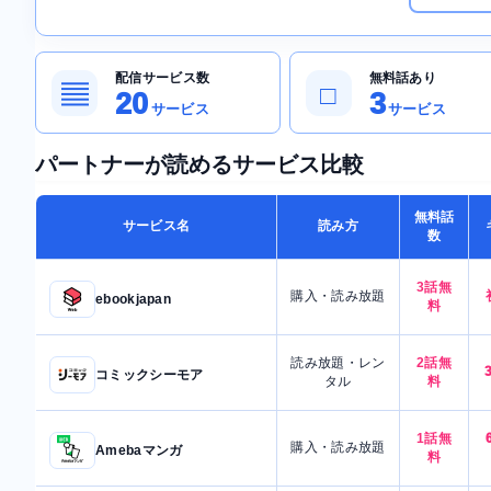
配信サービス数
無料話あり
▤
□
20
3
サービス
サービス
パートナーが読めるサービス比較
無料話
サービス名
読み方
数
3話無
購入・読み放題
ebookjapan
料
読み放題・レン
2話無
コミックシーモア
タル
料
1話無
購入・読み放題
Amebaマンガ
料