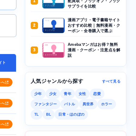
1
配買取・ブックオフ・ブック
サプライを比較
漫画アプリ・電子書籍サイト
2
おすすめ比較｜無料漫画・ク
ーポン・全巻購入で選ぶ
Amebaマンガはお得？無料
3
漫画・クーポン・注意点を解
説
イト
人気ジャンルから探す
すべて見る
トへ
少年
少女
青年
女性
恋愛
トへ
ファンタジー
バトル
異世界
ホラー
TL
BL
日常・ほのぼの
トへ