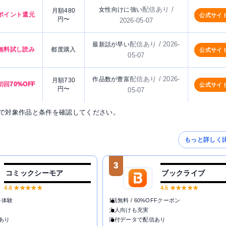
配信あり /
女性向けに強い
月額480
ポイント還元
公式サイ
円〜
2026-05-07
配信あり / 2026-
最新話が早い
無料試し読み
都度購入
公式サイ
05-07
配信あり / 2026-
作品数が豊富
月額730
初回70%OFF
公式サイ
円〜
05-07
で対象作品と条件を確認してください。
もっと詳しく
3
コミックシーモア
ブックライブ
4.6
★★★★★
4.5
★★★★★
料体験
1話無料 / 60%OFFクーポン
大人向けも充実
あり
添付データで配信あり