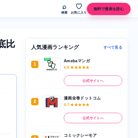
⌕
♡
無料で漫画を読む
検索
お気に入り
底比
人気漫画ランキング
すべて見る
Amebaマンガ
1
4.8 ★★★★★
公式サイトへ
漫画全巻ドットコム
2
4.7 ★★★★★
公式サイトへ
コミックシーモア