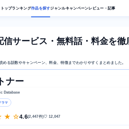
トップ
ランキング
作品を探す
ジャンル
キャンペーン
レビュー・記事
配信サービス・無料話・料金を徹
読める話数やキャンペーン、料金、特徴までわかりやすくまとめました。
トナー
ic Database
ドラマ
★ ★ ☆
4.6
(2,447件)
♡ 12,047