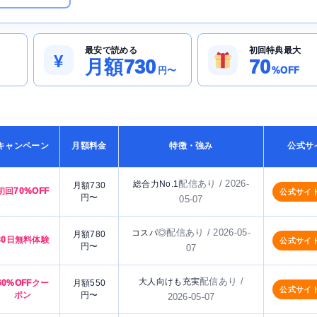
最安で読める
初回特典最大
¥
月額730
70
円〜
%OFF
キャンペーン
月額料金
特徴・強み
公式サ
配信あり / 2026-
総合力No.1
月額730
初回70%OFF
公式サイ
円〜
05-07
配信あり / 2026-05-
コスパ◎
月額780
30日無料体験
公式サイ
円〜
07
配信あり /
大人向けも充実
60%OFFクー
月額550
公式サイ
ポン
円〜
2026-05-07