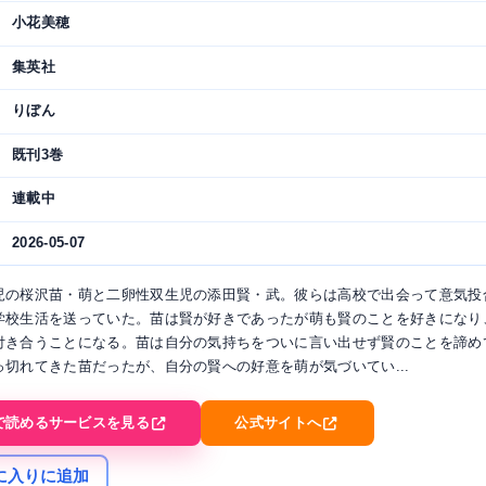
小花美穂
集英社
りぼん
既刊3巻
連載中
2026-05-07
児の桜沢苗・萌と二卵性双生児の添田賢・武。彼らは高校で出会って意気投
学校生活を送っていた。苗は賢が好きであったが萌も賢のことを好きになり
付き合うことになる。苗は自分の気持ちをついに言い出せず賢のことを諦め
っ切れてきた苗だったが、自分の賢への好意を萌が気づいてい...
で読めるサービスを見る
公式サイトへ
に入りに追加