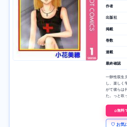
作者
出版社
掲載
巻数
連載
最終確認
一卵性双生
し、楽しく
がて彼らは
た。っと吹
無料
♡ お気