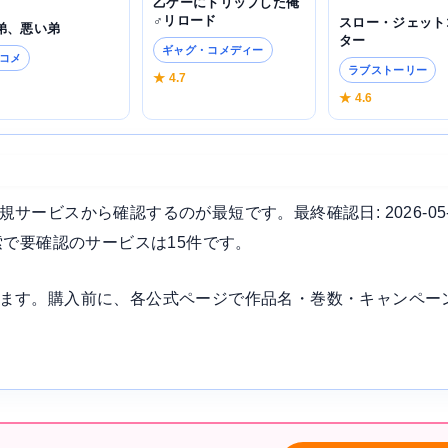
乙ゲーにトリップした俺
♂リロード
スロー・ジェット
弟、悪い弟
ター
ギャグ・コメディー
コメ
ラブストーリー
★ 4.7
6
★ 4.6
ービスから確認するのが最短です。最終確認日: 2026-05
索で要確認のサービスは15件です。
ます。購入前に、各公式ページで作品名・巻数・キャンペー