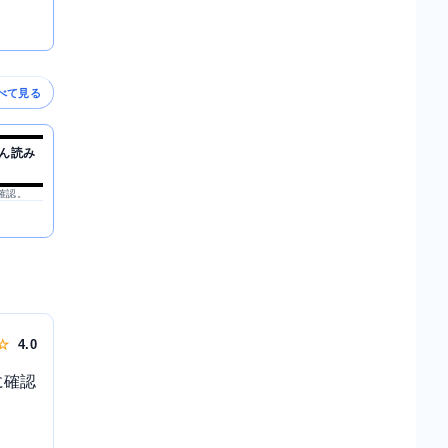
べて見る
ん読み
を確認。
 ☆
4.0
に確認