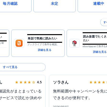
毎月確認
未定
連載中
す
読み放題でたくさ
い
単話で気軽に読みたい
たい
を確
ブックライブで条件を確認。
ebookjapanで条件
詳細を見る
詳細を見る
すべて見る
ん
ソラさん
★ ★ ★ ★ ☆
4.5
★ ★ ★ ★
確認先がまとまっている
無料範囲やキャンペーンを先
サービスで読むか決めや
できるのが便利です。