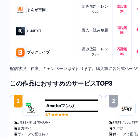
読み放題・レン
3話無
まんが王国
タル
料
1話無
購入・読み放題
U-NEXT
料
読み放題・レン
2話無
ブックライブ
タル
料
配信状況、在庫、キャンペーンは変わります。購入前に各公式ページ
この作品におすすめのサービスTOP3
1
2
Amebaマンガ
4.7
★★★★★
3話無料 / 初回70%OFF
2話無料 / 30日無
総合力No.1
コスパ◎
添付データで配信あり
添付データで配信