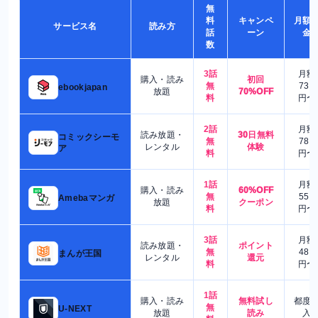
無
料
キャンペ
月額
サービス名
読み方
話
ーン
金
数
3話
月額
購入・読み
初回
無
730
ebookjapan
放題
70%OFF
料
円〜
2話
月額
読み放題・
30日無料
コミックシーモ
無
780
レンタル
体験
ア
料
円〜
1話
月額
購入・読み
60%OFF
無
550
Amebaマンガ
放題
クーポン
料
円〜
3話
月額
読み放題・
ポイント
無
480
まんが王国
レンタル
還元
料
円〜
1話
購入・読み
無料試し
都度
無
U-NEXT
放題
読み
入