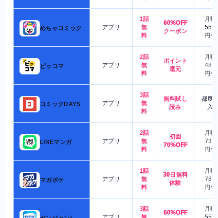
1話
月額
60%OFF
アプリ
無
550
めちゃコミック
クーポン
料
円〜
2話
月額
ポイント
アプリ
無
480
ピッコマ
還元
料
円〜
3話
無料試し
都度
アプリ
無
コミックDAYS
読み
入
料
2話
月額
初回
アプリ
無
730
LINEマンガ
70%OFF
料
円〜
1話
月額
30日無料
アプリ
無
780
マガポケ
体験
料
円〜
3話
月額
60%OFF
アプリ
無
550
ヤンジャン!