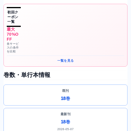
初回ク
ーポン
一覧
最大
70%O
FF
各サービ
スの条件
を比較
一覧を見る
巻数・単行本情報
既刊
18巻
最新刊
18巻
2026-05-07