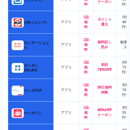
クーポン
料
円〜
1話
月額
ポイント
アプリ
無
480
少年ジャンプ+
還元
料
円〜
2話
無料試し
都度
サンデーうぇぶ
アプリ
無
読み
入
り
料
3話
月額
初回
ガンガン
アプリ
無
730
70%OFF
ONLINE
料
円〜
2話
月額
30日無料
アプリ
無
780
マンガTOP
体験
料
円〜
1話
月額
60%OFF
アプリ
無
550
マンガワン
クーポン
料
円〜