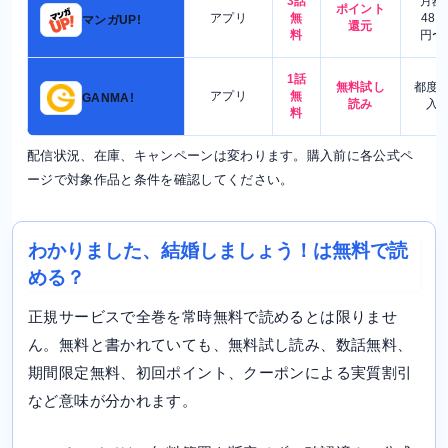
3話
月額
ポイント
アプリ
無
480
マンガUP!
還元
料
円〜
1話
無料試し
都度
アプリ
無
GANMA!
読み
入
料
配信状況、在庫、キャンペーンは変わります。購入前に各公式ペ
ージで対象作品と条件を確認してください。
わかりました、結婚しましょう！は無料で読
める？
正規サービスで全巻を常時無料で読めるとは限りませ
ん。無料と書かれていても、無料試し読み、数話無料、
期間限定無料、初回ポイント、クーポンによる実質割引
など意味が分かれます。