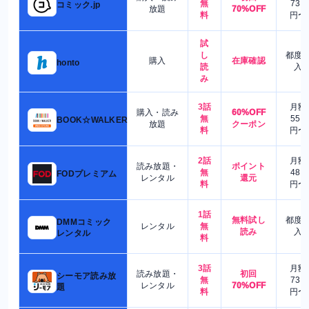
無
730
コミック.jp
放題
70%OFF
料
円〜
試
し
都度
購入
在庫確認
honto
読
入
み
3話
月額
購入・読み
60%OFF
無
550
BOOK☆WALKER
放題
クーポン
料
円〜
2話
月額
読み放題・
ポイント
無
480
FODプレミアム
レンタル
還元
料
円〜
1話
無料試し
都度
DMMコミック
レンタル
無
読み
入
レンタル
料
3話
月額
読み放題・
初回
シーモア読み放
無
730
レンタル
70%OFF
題
料
円〜