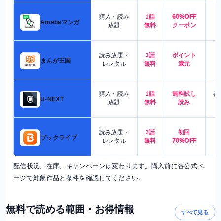
購入・読み
1話
60%OFF
5
Amebaマンガ
放題
無料
クーポン
読み放題・
3話
ポイント
4
まんが王国
レンタル
無料
還元
購入・読み
1話
無料試し
都
U-NEXT
放題
無料
読み
読み放題・
2話
初回
7
ブックライブ
レンタル
無料
70%OFF
配信状況、在庫、キャンペーンは変わります。購入前に各公式ペ
ージで対象作品と条件を確認してください。
無料で読める範囲・お得情報
すべて見る