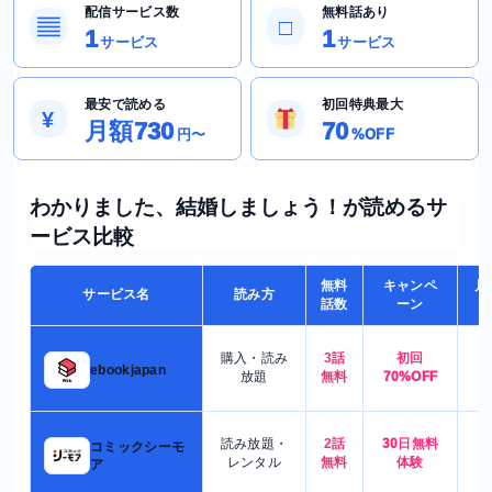
配信サービス数
無料話あり
▤
□
1
1
サービス
サービス
最安で読める
初回特典最大
¥
月額730
70
円〜
%OFF
わかりました、結婚しましょう！が読めるサ
ービス比較
無料
キャンペ
月
サービス名
読み方
話数
ーン
購入・読み
3話
初回
7
ebookjapan
放題
無料
70%OFF
読み放題・
2話
30日無料
コミックシーモ
7
レンタル
無料
体験
ア