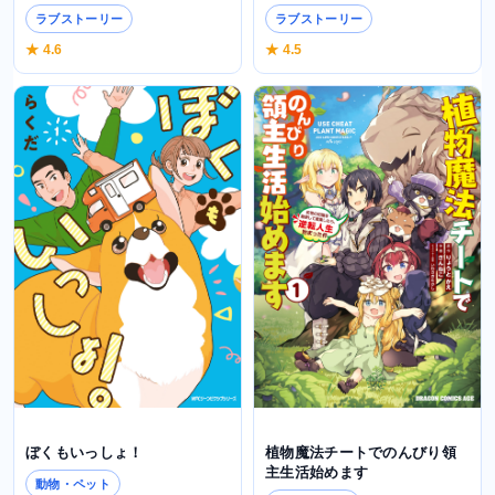
ラブストーリー
ラブストーリー
★ 4.6
★ 4.5
ぼくもいっしょ！
植物魔法チートでのんびり領
主生活始めます
動物・ペット