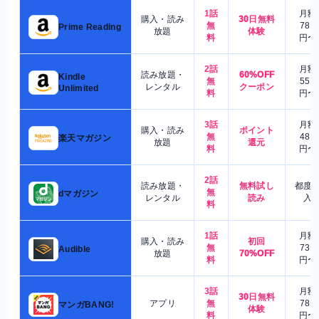
1話
月額
購入・読み
30日無料
無
780
Prime Reading
放題
体験
料
円〜
2話
月額
読み放題・
60%OFF
Kindle
無
550
レンタル
クーポン
Unlimited
料
円〜
3話
月額
購入・読み
ポイント
無
480
楽天マガジン
放題
還元
料
円〜
2話
読み放題・
無料試し
都度
無
dマガジン
レンタル
読み
入
料
1話
月額
購入・読み
初回
無
730
Audible
放題
70%OFF
料
円〜
3話
月額
30日無料
アプリ
無
780
マンガBANG!
体験
料
円〜