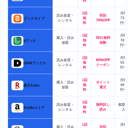
料
2話
月額
読み放題・
初回
無
730
ブックライブ
レンタル
70%OFF
料
円〜
3話
月額
購入・読み
30日無料
無
780
dブック
放題
体験
料
円〜
2話
月額
読み放題・
60%OFF
無
550
DMMブックス
レンタル
クーポン
料
円〜
1話
月額
購入・読み
ポイント
無
480
楽天Kobo
放題
還元
料
円〜
3話
読み放題・
無料試し
都度
無
Kindleストア
レンタル
読み
入
料
1話
月額
購入・読み
初回