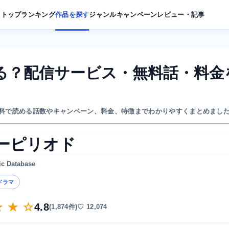
トップ
ランキング
作品を探す
ジャンル
キャンペーン
レビュー・記事
る？配信サービス・無料話・料金
料で読める話数やキャンペーン、料金、特徴までわかりやすくまとめまし
ーピリオド
ic Database
ドラマ
★ ★ ☆
4.8
(1,874件)
♡ 12,074