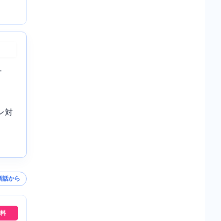
-
ン対
新話から
料