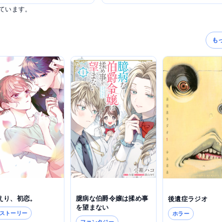
ています。
も
えり、初恋。
臆病な伯爵令嬢は揉め事
後遺症ラジオ
を望まない
ストーリー
ホラー
ファンタジー