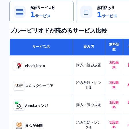
配信サービス数
無料話あり
▤
□
1
1
サービス
サービス
ブルーピリオドが読めるサービス比較
無料話
サービス名
読み方
数
3話無
購入・読み放題
ebookjapan
料
読み放題・レン
2話無
コミックシーモア
タル
料
1話無
購入・読み放題
Amebaマンガ
料
読み放題・レン
3話無
まんが王国
タル
料