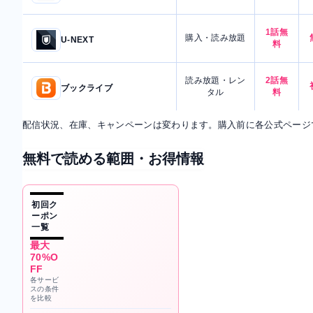
1話無
購入・読み放題
U-NEXT
料
読み放題・レン
2話無
ブックライブ
タル
料
配信状況、在庫、キャンペーンは変わります。購入前に各公式ページ
無料で読める範囲・お得情報
初回ク
ーポン
一覧
最大
70%O
FF
各サービ
スの条件
を比較