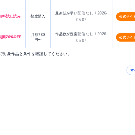
配信なし / 2026-
最新話が早い
無料試し読み
都度購入
公式サイ
05-07
配信なし / 2026-
作品数が豊富
月額730
初回70%OFF
公式サイ
円〜
05-07
で対象作品と条件を確認してください。
す