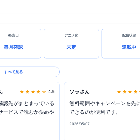
発売日
アニメ化
配信状況
毎月確認
未定
連載中
すべて見る
ん
ソラさん
★ ★ ★ ★ ☆
4.5
★ ★ ★ ★
確認先がまとまっている
無料範囲やキャンペーンを先
サービスで読むか決めや
できるのが便利です。
2026/05/07