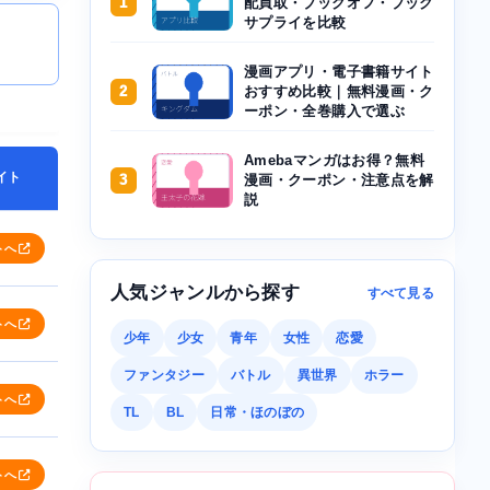
1
配買取・ブックオフ・ブック
サプライを比較
漫画アプリ・電子書籍サイト
2
おすすめ比較｜無料漫画・ク
ーポン・全巻購入で選ぶ
Amebaマンガはお得？無料
イト
3
漫画・クーポン・注意点を解
説
トへ
人気ジャンルから探す
すべて見る
トへ
少年
少女
青年
女性
恋愛
ファンタジー
バトル
異世界
ホラー
トへ
TL
BL
日常・ほのぼの
トへ