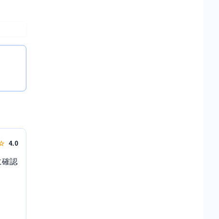
 ☆
4.0
に確認