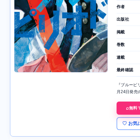
作者
出版社
掲載
巻数
連載
最終確認
『ブルーピ
月24日発売
無料
♡ お気