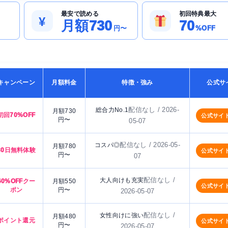
最安で読める
初回特典最大
¥
月額730
70
円〜
%OFF
キャンペーン
月額料金
特徴・強み
公式サ
配信なし / 2026-
総合力No.1
月額730
初回70%OFF
公式サイ
円〜
05-07
配信なし / 2026-05-
コスパ◎
月額780
30日無料体験
公式サイ
円〜
07
配信なし /
大人向けも充実
60%OFFクー
月額550
公式サイ
ポン
円〜
2026-05-07
配信なし /
女性向けに強い
月額480
ポイント還元
公式サイ
円〜
2026-05-07