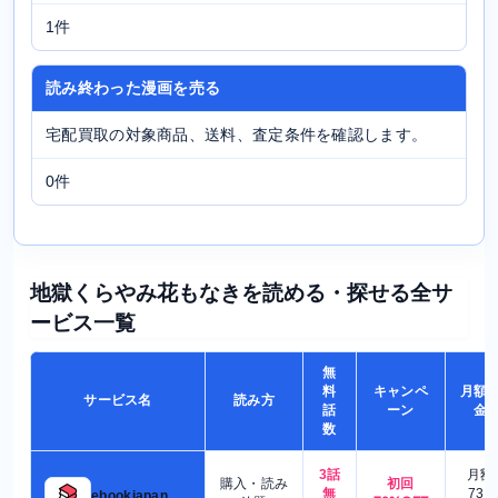
1件
読み終わった漫画を売る
宅配買取の対象商品、送料、査定条件を確認します。
0件
地獄くらやみ花もなきを読める・探せる全サ
ービス一覧
無
料
キャンペ
月額
サービス名
読み方
話
ーン
金
数
3話
月額
購入・読み
初回
無
730
ebookjapan