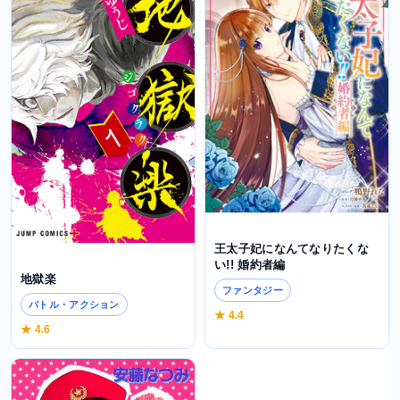
王太子妃になんてなりたくな
い!! 婚約者編
地獄楽
ファンタジー
バトル・アクション
★ 4.4
★ 4.6