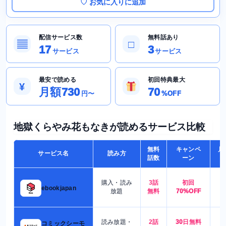
♡ お気に入りに追加
配信サービス数
無料話あり
▤
□
17
3
サービス
サービス
最安で読める
初回特典最大
¥
月額730
70
円〜
%OFF
地獄くらやみ花もなきが読めるサービス比較
無料
キャンペ
月
サービス名
読み方
話数
ーン
購入・読み
3話
初回
7
ebookjapan
放題
無料
70%OFF
読み放題・
2話
30日無料
コミックシーモ