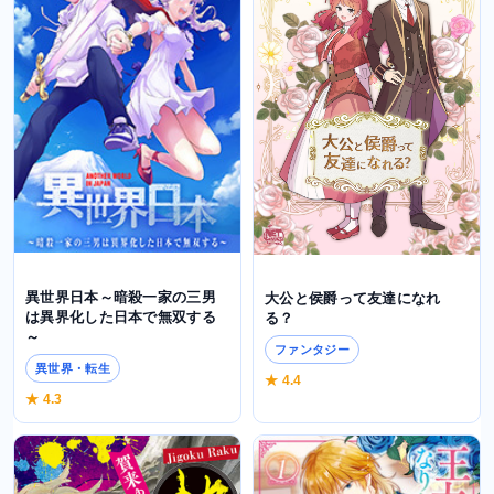
異世界日本～暗殺一家の三男
大公と侯爵って友達になれ
は異界化した日本で無双する
る？
～
ファンタジー
異世界・転生
★ 4.4
★ 4.3