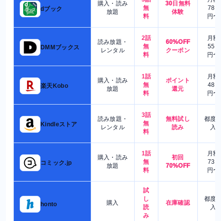
購入・読み
30日無料
無
780
dブック
放題
体験
料
円〜
2話
月額
読み放題・
60%OFF
無
550
DMMブックス
レンタル
クーポン
料
円〜
1話
月額
購入・読み
ポイント
無
480
楽天Kobo
放題
還元
料
円〜
3話
読み放題・
無料試し
都度
無
Kindleストア
レンタル
読み
入
料
1話
月額
購入・読み
初回
無
730
コミック.jp
放題
70%OFF
料
円〜
試
し
都度
購入
在庫確認
honto
読
入
み