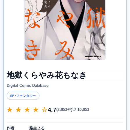
地獄くらやみ花もなき
Digital Comic Database
SF･ファンタジー
★ ★ ★ ★ ☆
4.7
(2,953件)
♡ 10,953
路生よる
作者