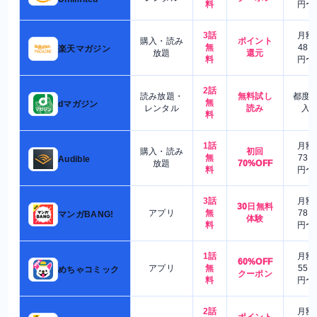
料
円〜
3話
月額
購入・読み
ポイント
無
480
楽天マガジン
放題
還元
料
円〜
2話
読み放題・
無料試し
都度
無
dマガジン
レンタル
読み
入
料
1話
月額
購入・読み
初回
無
730
Audible
放題
70%OFF
料
円〜
3話
月額
30日無料
アプリ
無
780
マンガBANG!
体験
料
円〜
1話
月額
60%OFF
アプリ
無
550
めちゃコミック
クーポン
料
円〜
2話
月額