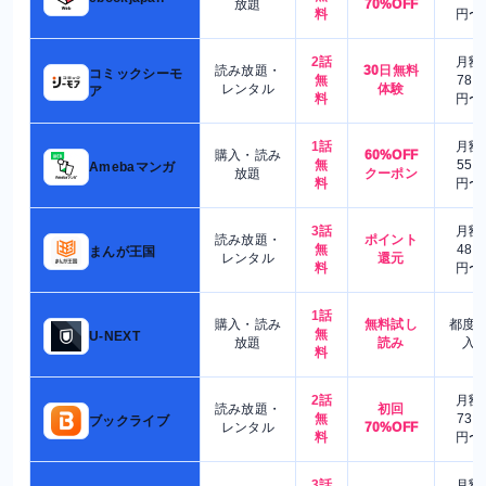
放題
70%OFF
料
円〜
2話
月額
読み放題・
30日無料
コミックシーモ
無
780
レンタル
体験
ア
料
円〜
1話
月額
購入・読み
60%OFF
無
550
Amebaマンガ
放題
クーポン
料
円〜
3話
月額
読み放題・
ポイント
無
480
まんが王国
レンタル
還元
料
円〜
1話
購入・読み
無料試し
都度
無
U-NEXT
放題
読み
入
料
2話
月額
読み放題・
初回
無
730
ブックライブ
レンタル
70%OFF
料
円〜
3話
月額