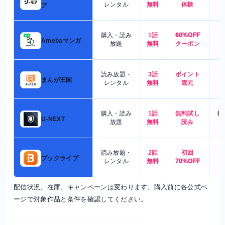
7
レンタル
無料
体験
ア
購入・読み
1話
60%OFF
5
Amebaマンガ
放題
無料
クーポン
読み放題・
3話
ポイント
4
まんが王国
レンタル
無料
還元
購入・読み
1話
無料試し
都
U-NEXT
放題
無料
読み
読み放題・
2話
初回
7
ブックライブ
レンタル
無料
70%OFF
配信状況、在庫、キャンペーンは変わります。購入前に各公式ペ
ージで対象作品と条件を確認してください。