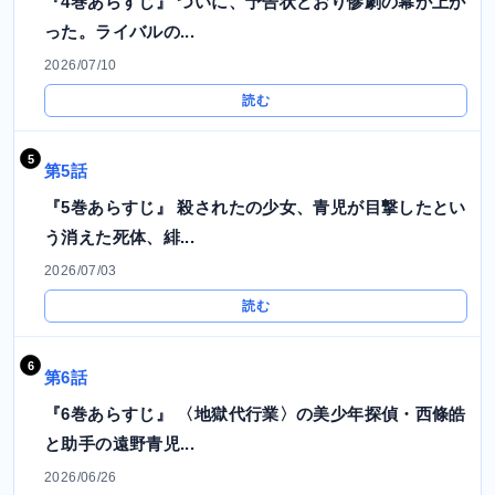
『4巻あらすじ』 ついに、予告状どおり惨劇の幕が上が
った。ライバルの...
2026/07/10
読む
第5話
『5巻あらすじ』 殺されたの少女、青児が目撃したとい
う消えた死体、緋...
2026/07/03
読む
第6話
『6巻あらすじ』 〈地獄代行業〉の美少年探偵・西條皓
と助手の遠野青児...
2026/06/26