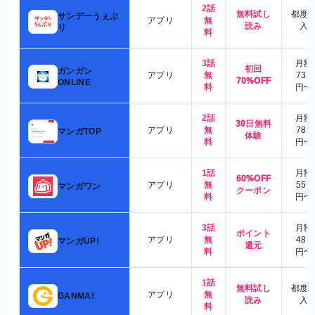
2話
無料試し
都度
サンデーうぇぶ
アプリ
無
読み
入
り
料
3話
月額
初回
ガンガン
アプリ
無
730
70%OFF
ONLINE
料
円〜
2話
月額
30日無料
アプリ
無
780
マンガTOP
体験
料
円〜
1話
月額
60%OFF
アプリ
無
550
マンガワン
クーポン
料
円〜
3話
月額
ポイント
アプリ
無
480
マンガUP!
還元
料
円〜
1話
無料試し
都度
アプリ
無
GANMA!
読み
入
料