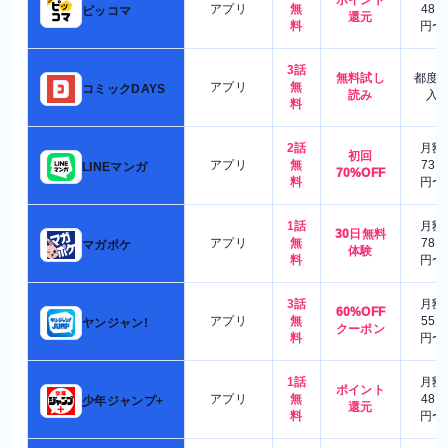
ポイント
アプリ
無
480
ピッコマ
還元
料
円〜
3話
無料試し
都度
アプリ
無
コミックDAYS
読み
入
料
2話
月額
初回
アプリ
無
730
LINEマンガ
70%OFF
料
円〜
1話
月額
30日無料
アプリ
無
780
マガポケ
体験
料
円〜
3話
月額
60%OFF
アプリ
無
550
ヤンジャン!
クーポン
料
円〜
1話
月額
ポイント
アプリ
無
480
少年ジャンプ+
還元
料
円〜