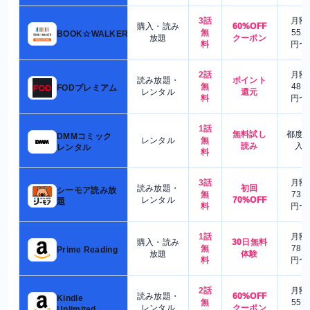
3話
月額
購入・読み
60%OFF
無
550
BOOK☆WALKER
放題
クーポン
料
円〜
2話
月額
読み放題・
ポイント
無
480
FODプレミアム
レンタル
還元
料
円〜
1話
無料試し
都度
DMMコミック
レンタル
無
読み
入
レンタル
料
3話
月額
読み放題・
初回
シーモア読み放
無
730
レンタル
70%OFF
題
料
円〜
1話
月額
購入・読み
30日無料
無
780
Prime Reading
放題
体験
料
円〜
2話
月額
読み放題・
60%OFF
Kindle
無
550
レンタル
クーポン
Unlimited