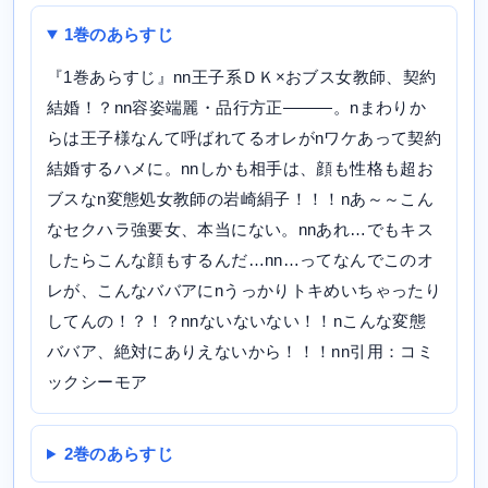
1巻のあらすじ
『1巻あらすじ』nn王子系ＤＫ×おブス女教師、契約
結婚！？nn容姿端麗・品行方正―――。nまわりか
らは王子様なんて呼ばれてるオレがnワケあって契約
結婚するハメに。nnしかも相手は、顔も性格も超お
ブスなn変態処女教師の岩崎絹子！！！nあ～～こん
なセクハラ強要女、本当にない。nnあれ…でもキス
したらこんな顔もするんだ…nn…ってなんでこのオ
レが、こんなババアにnうっかりトキめいちゃったり
してんの！？！？nnないないない！！nこんな変態
ババア、絶対にありえないから！！！nn引用：コミ
ックシーモア
2巻のあらすじ