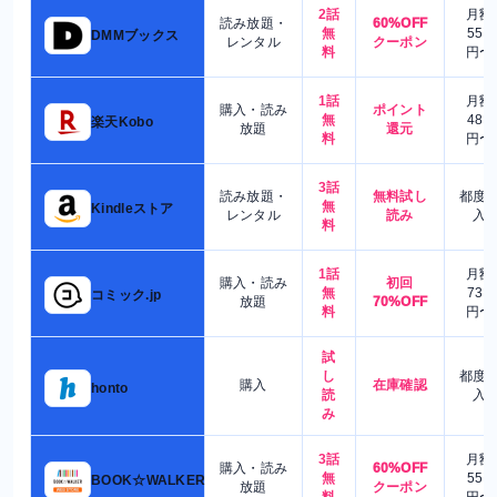
2話
月額
読み放題・
60%OFF
無
550
DMMブックス
レンタル
クーポン
料
円〜
1話
月額
購入・読み
ポイント
無
480
楽天Kobo
放題
還元
料
円〜
3話
読み放題・
無料試し
都度
無
Kindleストア
レンタル
読み
入
料
1話
月額
購入・読み
初回
無
730
コミック.jp
放題
70%OFF
料
円〜
試
し
都度
購入
在庫確認
honto
読
入
み
3話
月額
購入・読み
60%OFF
無
550
BOOK☆WALKER
放題
クーポン