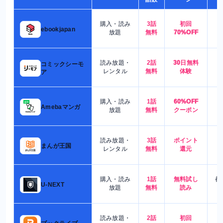
購入・読み
3話
初回
7
ebookjapan
放題
無料
70%OFF
読み放題・
2話
30日無料
コミックシーモ
7
レンタル
無料
体験
ア
購入・読み
1話
60%OFF
5
Amebaマンガ
放題
無料
クーポン
読み放題・
3話
ポイント
4
まんが王国
レンタル
無料
還元
購入・読み
1話
無料試し
都
U-NEXT
放題
無料
読み
読み放題・
2話
初回
7