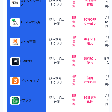
読み放題・
30日無料
コミックシーモ
無
780
レンタル
体験
ア
料
円〜
1話
月額
購入・読み
60%OFF
無
550
Amebaマンガ
放題
クーポン
料
円〜
3話
月額
読み放題・
ポイント
無
480
まんが王国
レンタル
還元
料
円〜
1話
購入・読み
無料試し
都度
無
U-NEXT
放題
読み
入
料
2話
月額
読み放題・
初回
無
730
ブックライブ
レンタル
70%OFF
料
円〜
3話
月額
購入・読み
30日無料
無
780
dブック
放題
体験
料
円〜