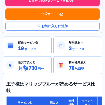
無料で読めるサービスを見る
公式サイトへ
♡ お気に入りに追加
配信サービス数
無料話あり
▤
□
19
3
サービス
サービス
最安で読める
初回特典最大
¥
月額730
70
円〜
%OFF
王子様はマリッジブルーが読めるサービス比
較
無料
キャンペ
月
サービス名
読み方
話数
ーン