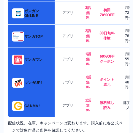
3話
月額
初回
ガンガン
アプリ
無
730
70%OFF
ONLINE
料
円〜
2話
月額
30日無料
アプリ
無
780
マンガTOP
体験
料
円〜
1話
月額
60%OFF
アプリ
無
550
マンガワン
クーポン
料
円〜
3話
月額
ポイント
アプリ
無
480
マンガUP!
還元
料
円〜
1話
無料試し
都度
アプリ
無
GANMA!
読み
入
料
配信状況、在庫、キャンペーンは変わります。購入前に各公式ペ
ージで対象作品と条件を確認してください。