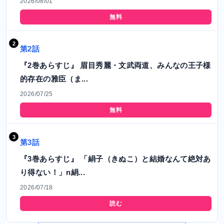
2026/08/01
無料
第2話
『2巻あらすじ』 眉目秀麗・文武両道、みんなの王子様
的存在の雅臣（ま...
2026/07/25
無料
第3話
『3巻あらすじ』 「絹子（きぬこ）と結婚なんて絶対あ
り得ない！」n絹...
2026/07/18
読む