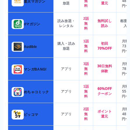
無
480
楽天マガジン
放題
還元
料
円〜
2話
読み放題・
無料試し
都度
無
dマガジン
レンタル
読み
入
料
1話
月額
購入・読み
初回
無
730
Audible
放題
70%OFF
料
円〜
3話
月額
30日無料
アプリ
無
780
マンガBANG!
体験
料
円〜
1話
月額
60%OFF
アプリ
無
550
めちゃコミック
クーポン
料
円〜
2話
月額
ポイント
アプリ
無
480
ピッコマ
還元
料
円〜