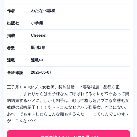
わたなべ志穂
作者
小学館
出版社
Cheese!
掲載
既刊3巻
巻数
連載中
連載
2026-05-07
最終確認
王子系ＤＫ×おブス女教師、契約結婚！？容姿端麗・品行方正
―――。まわりからは王子様なんて呼ばれてるオレがワケあって契
約結婚するハメに。しかも相手は、顔も性格も超おブスな変態処女
教師の岩崎絹子！！！あ～～こんなセクハラ強要女、本当にない。
あれ…でもキスしたらこんな顔もするんだ……ってなんでこのオレ
が、こんなババ...