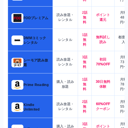
料
円〜
2話
月額
読み放題・
ポイント
無
480
FODプレミアム
レンタル
還元
料
円〜
1話
無料試し
都度
DMMコミック
レンタル
無
読み
入
レンタル
料
3話
月額
読み放題・
初回
シーモア読み放
無
730
レンタル
70%OFF
題
料
円〜
1話
月額
購入・読み
30日無料
無
780
Prime Reading
放題
体験
料
円〜
2話
月額
読み放題・
60%OFF
Kindle
無
550
レンタル
クーポン
Unlimited
料
円〜
3話
月額
購入・読み
ポイント