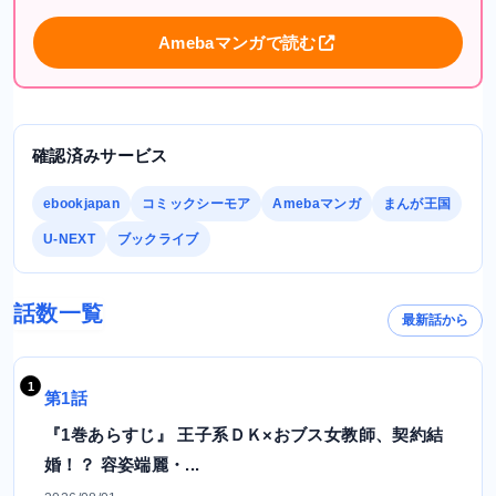
Amebaマンガで読む
確認済みサービス
ebookjapan
コミックシーモア
Amebaマンガ
まんが王国
U-NEXT
ブックライブ
話数一覧
最新話から
第1話
『1巻あらすじ』 王子系ＤＫ×おブス女教師、契約結
婚！？ 容姿端麗・...