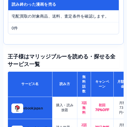
読み終わった漫画を売る
宅配買取の対象商品、送料、査定条件を確認します。
0件
王子様はマリッジブルーを読める・探せる全
サービス一覧
無
料
キャンペ
月額
サービス名
読み方
話
ーン
金
数
3話
月額
購入・読み
初回
無
730
ebookjapan
放題
70%OFF
料
円〜
2話
月額