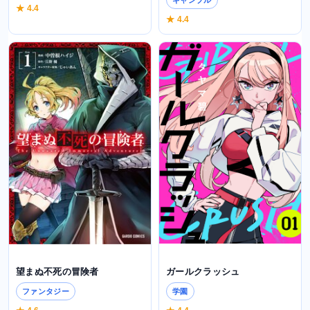
ギャンブル
★ 4.4
★ 4.4
ガールクラッシュ
望まぬ不死の冒険者
学園
ファンタジー