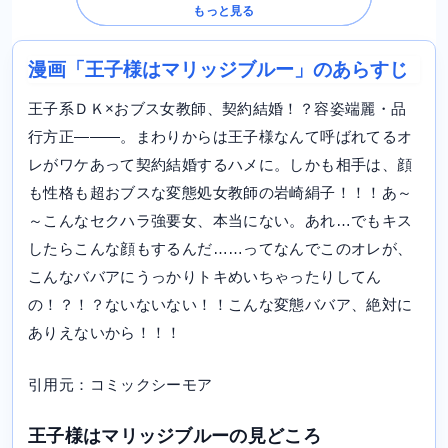
もっと見る
漫画「王子様はマリッジブルー」のあらすじ
王子系ＤＫ×おブス女教師、契約結婚！？容姿端麗・品
行方正―――。まわりからは王子様なんて呼ばれてるオ
レがワケあって契約結婚するハメに。しかも相手は、顔
も性格も超おブスな変態処女教師の岩崎絹子！！！あ～
～こんなセクハラ強要女、本当にない。あれ…でもキス
したらこんな顔もするんだ……ってなんでこのオレが、
こんなババアにうっかりトキめいちゃったりしてん
の！？！？ないないない！！こんな変態ババア、絶対に
ありえないから！！！
引用元：コミックシーモア
王子様はマリッジブルーの見どころ