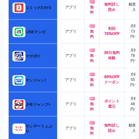
3話
無料試し
都度
アプリ
無
コミックDAYS
読み
入
料
2話
月額
初回
アプリ
無
730
LINEマンガ
70%OFF
料
円〜
1話
月額
30日無料
アプリ
無
780
マガポケ
体験
料
円〜
3話
月額
60%OFF
アプリ
無
550
ヤンジャン!
クーポン
料
円〜
1話
月額
ポイント
アプリ
無
480
少年ジャンプ+
還元
料
円〜
2話
無料試し
都度
サンデーうぇぶ
アプリ
無
読み
入
り
料