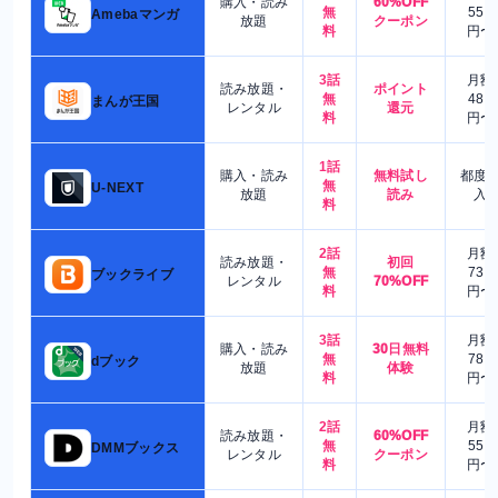
購入・読み
60%OFF
無
550
Amebaマンガ
放題
クーポン
料
円〜
3話
月額
読み放題・
ポイント
無
480
まんが王国
レンタル
還元
料
円〜
1話
購入・読み
無料試し
都度
無
U-NEXT
放題
読み
入
料
2話
月額
読み放題・
初回
無
730
ブックライブ
レンタル
70%OFF
料
円〜
3話
月額
購入・読み
30日無料
無
780
dブック
放題
体験
料
円〜
2話
月額
読み放題・
60%OFF
無
550
DMMブックス
レンタル
クーポン
料
円〜