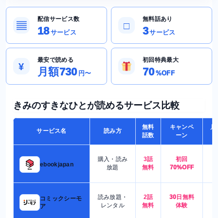
配信サービス数
無料話あり
▤
□
18
3
サービス
サービス
最安で読める
初回特典最大
¥
月額730
70
円〜
%OFF
きみのすきなひとが読めるサービス比較
無料
キャンペ
月
サービス名
読み方
話数
ーン
購入・読み
3話
初回
7
ebookjapan
放題
無料
70%OFF
読み放題・
2話
30日無料
コミックシーモ
7
レンタル
無料
体験
ア