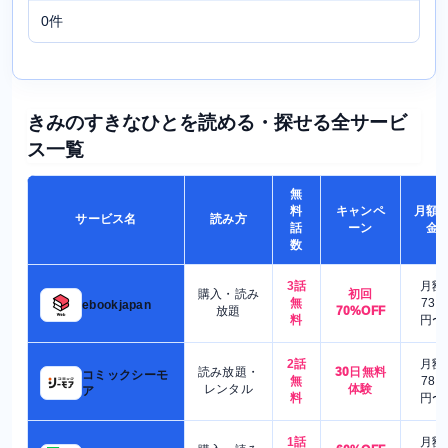
0件
きみのすきなひとを読める・探せる全サービ
ス一覧
無
料
キャンペ
月額
サービス名
読み方
話
ーン
金
数
3話
月額
購入・読み
初回
無
730
ebookjapan
放題
70%OFF
料
円〜
2話
月額
読み放題・
30日無料
コミックシーモ
無
780
レンタル
体験
ア
料
円〜
1話
月額