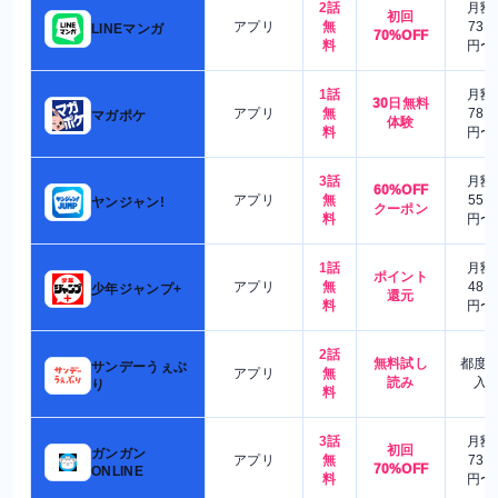
2話
月額
初回
アプリ
無
730
LINEマンガ
70%OFF
料
円〜
1話
月額
30日無料
アプリ
無
780
マガポケ
体験
料
円〜
3話
月額
60%OFF
アプリ
無
550
ヤンジャン!
クーポン
料
円〜
1話
月額
ポイント
アプリ
無
480
少年ジャンプ+
還元
料
円〜
2話
無料試し
都度
サンデーうぇぶ
アプリ
無
読み
入
り
料
3話
月額
初回
ガンガン
アプリ
無
730
70%OFF
ONLINE
料
円〜