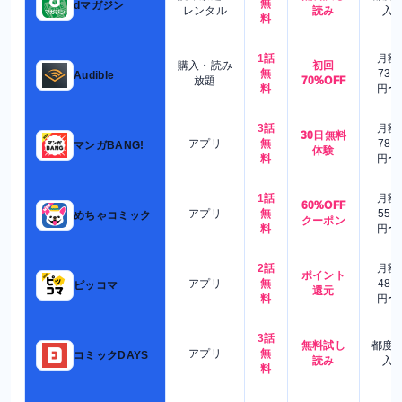
無
dマガジン
レンタル
読み
入
料
1話
月額
購入・読み
初回
無
730
Audible
放題
70%OFF
料
円〜
3話
月額
30日無料
アプリ
無
780
マンガBANG!
体験
料
円〜
1話
月額
60%OFF
アプリ
無
550
めちゃコミック
クーポン
料
円〜
2話
月額
ポイント
アプリ
無
480
ピッコマ
還元
料
円〜
3話
無料試し
都度
アプリ
無
コミックDAYS
読み
入
料