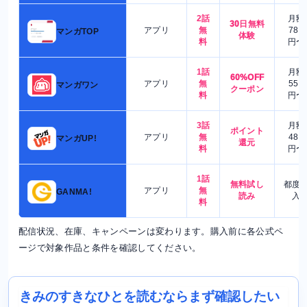
2話
月額
30日無料
アプリ
無
780
マンガTOP
体験
料
円〜
1話
月額
60%OFF
アプリ
無
550
マンガワン
クーポン
料
円〜
3話
月額
ポイント
アプリ
無
480
マンガUP!
還元
料
円〜
1話
無料試し
都度
アプリ
無
GANMA!
読み
入
料
配信状況、在庫、キャンペーンは変わります。購入前に各公式ペ
ージで対象作品と条件を確認してください。
きみのすきなひとを読むならまず確認したい