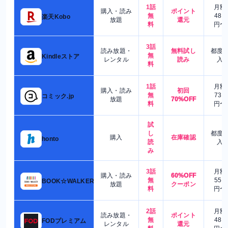
1話
月額
購入・読み
ポイント
無
480
楽天Kobo
放題
還元
料
円〜
3話
読み放題・
無料試し
都度
無
Kindleストア
レンタル
読み
入
料
1話
月額
購入・読み
初回
無
730
コミック.jp
放題
70%OFF
料
円〜
試
し
都度
購入
在庫確認
honto
読
入
み
3話
月額
購入・読み
60%OFF
無
550
BOOK☆WALKER
放題
クーポン
料
円〜
2話
月額
読み放題・
ポイント
無
480
FODプレミアム
レンタル
還元