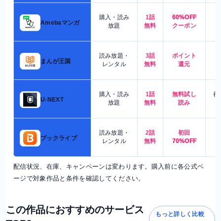
購入・読み
1話
60%OFF
5
Amebaマンガ
放題
無料
クーポン
読み放題・
3話
ポイント
4
まんが王国
レンタル
無料
還元
購入・読み
1話
無料試し
都
U-NEXT
放題
無料
読み
読み放題・
2話
初回
7
ブックライブ
レンタル
無料
70%OFF
配信状況、在庫、キャンペーンは変わります。購入前に各公式ペ
ージで対象作品と条件を確認してください。
この作品におすすめのサービス
もっと詳しく比較