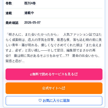
既刊4巻
巻数
連載中
連載
2026-05-07
最終確認
「樹さんに、また会いたかったから」 人気ファッション誌ではた
らく成葉樹は、恋人の浮気を目撃。最悪な夜、落ち込む樹の前に美
しい青年・藤が現れる。優しくなぐさめてくれた彼は「また会えま
すよ、必ず」と言い残し――そして翌日、編集部でまさかの再
会!! 藤は樹に気があるそぶりをみせて…?? 運命の出会いから、
疑惑と恋が...
無料で読めるサービスを見る
公式サイトへ
♡ お気に入りに追加