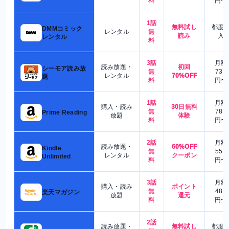
料
円〜
1話
無料試し
都度
DMMコミック
レンタル
無
読み
入
レンタル
料
3話
月額
読み放題・
初回
シーモア読み放
無
730
レンタル
70%OFF
題
料
円〜
1話
月額
購入・読み
30日無料
無
780
Prime Reading
放題
体験
料
円〜
2話
月額
読み放題・
60%OFF
Kindle
無
550
レンタル
クーポン
Unlimited
料
円〜
3話
月額
購入・読み
ポイント
無
480
楽天マガジン
放題
還元
料
円〜
2話
読み放題・
無料試し
都度