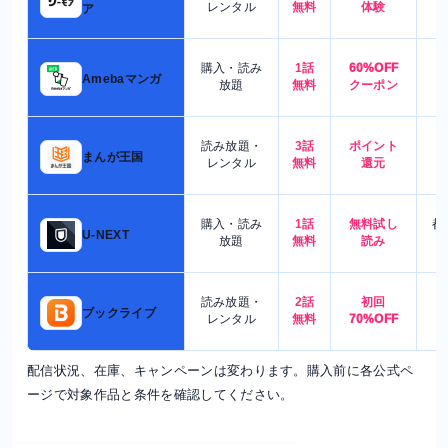
レンタル
無料
体験
ア
購入・読み
1話
60%OFF
5
Amebaマンガ
放題
無料
クーポン
読み放題・
3話
ポイント
4
まんが王国
レンタル
無料
還元
購入・読み
1話
無料試し
都
U-NEXT
放題
無料
読み
読み放題・
2話
初回
7
ブックライブ
レンタル
無料
70%OFF
配信状況、在庫、キャンペーンは変わります。購入前に各公式ペ
ージで対象作品と条件を確認してください。