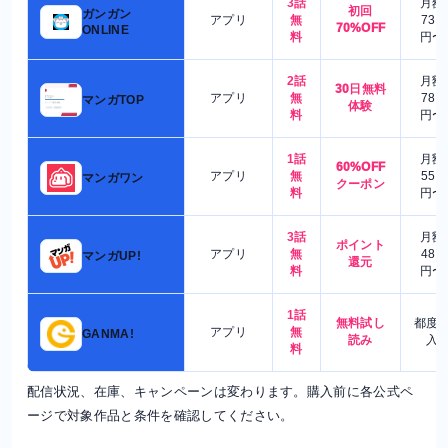
3話
月額
初回
ガンガン
アプリ
無
730
70%OFF
ONLINE
料
円〜
2話
月額
30日無料
アプリ
無
780
マンガTOP
体験
料
円〜
1話
月額
60%OFF
アプリ
無
550
マンガワン
クーポン
料
円〜
3話
月額
ポイント
アプリ
無
480
マンガUP!
還元
料
円〜
1話
無料試し
都度
アプリ
無
GANMA!
読み
入
料
配信状況、在庫、キャンペーンは変わります。購入前に各公式ペ
ージで対象作品と条件を確認してください。