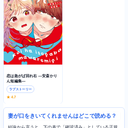
恋は急がば回れ右 ―安斎かり
ん短編集―
ラブストーリー
★ 4.7
妻が口をきいてくれませんはどこで読める？
結論から言うと、下の表で「確認済み」としている正規