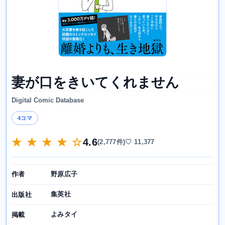
妻が口をきいてくれません
Digital Comic Database
4コマ
★ ★ ★ ★ ☆
4.6
(2,777件)
♡ 11,377
野原広子
作者
集英社
出版社
よみタイ
掲載