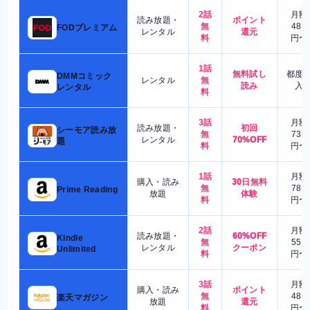
2話
月額
読み放題・
ポイント
無
480
FODプレミアム
レンタル
還元
料
円〜
1話
無料試し
都度
DMMコミック
レンタル
無
読み
入
レンタル
料
3話
月額
読み放題・
初回
シーモア読み放
無
730
レンタル
70%OFF
題
料
円〜
1話
月額
購入・読み
30日無料
無
780
Prime Reading
放題
体験
料
円〜
2話
月額
読み放題・
60%OFF
Kindle
無
550
レンタル
クーポン
Unlimited
料
円〜
3話
月額
購入・読み
ポイント
無
480
楽天マガジン
放題
還元
料
円〜