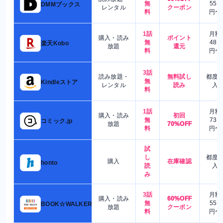
無
550
DMMブックス
レンタル
クーポン
料
円〜
1話
月額
購入・読み
ポイント
無
480
楽天Kobo
放題
還元
料
円〜
3話
読み放題・
無料試し
都度
無
Kindleストア
レンタル
読み
入
料
1話
月額
購入・読み
初回
無
730
コミック.jp
放題
70%OFF
料
円〜
試
し
都度
購入
在庫確認
honto
読
入
み
3話
月額
購入・読み
60%OFF
無
550
BOOK☆WALKER
放題
クーポン
料
円〜