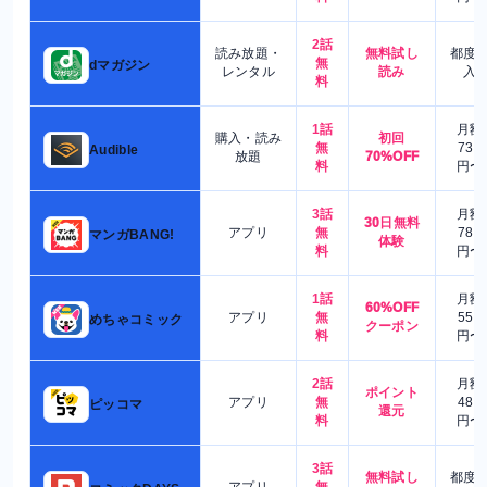
2話
読み放題・
無料試し
都度
無
dマガジン
レンタル
読み
入
料
1話
月額
購入・読み
初回
無
730
Audible
放題
70%OFF
料
円〜
3話
月額
30日無料
アプリ
無
780
マンガBANG!
体験
料
円〜
1話
月額
60%OFF
アプリ
無
550
めちゃコミック
クーポン
料
円〜
2話
月額
ポイント
アプリ
無
480
ピッコマ
還元
料
円〜
3話
無料試し
都度