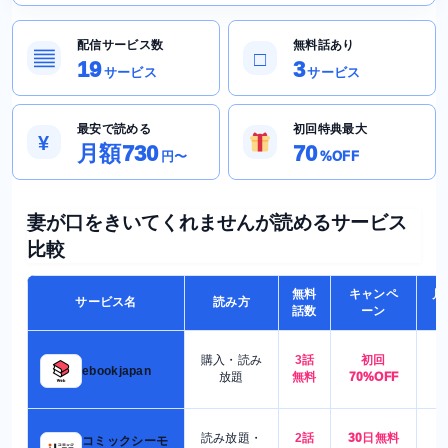
配信サービス数
無料話あり
▤
□
19
3
サービス
サービス
最安で読める
初回特典最大
¥
月額730
70
円〜
%OFF
妻が口をきいてくれませんが読めるサービス
比較
無料
キャンペ
月
サービス名
読み方
話数
ーン
購入・読み
3話
初回
7
ebookjapan
放題
無料
70%OFF
読み放題・
2話
30日無料
コミックシーモ
7