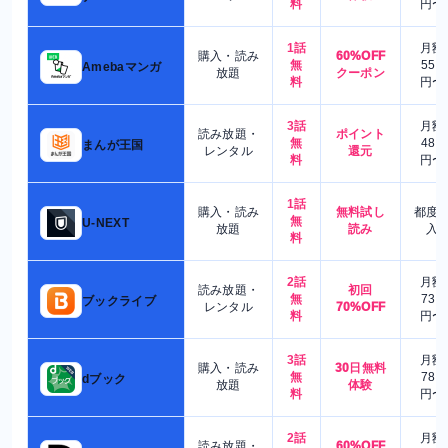
料
円〜
1話
月額
購入・読み
60%OFF
無
550
Amebaマンガ
放題
クーポン
料
円〜
3話
月額
読み放題・
ポイント
無
480
まんが王国
レンタル
還元
料
円〜
1話
購入・読み
無料試し
都度
無
U-NEXT
放題
読み
入
料
2話
月額
読み放題・
初回
無
730
ブックライブ
レンタル
70%OFF
料
円〜
3話
月額
購入・読み
30日無料
無
780
dブック
放題
体験
料
円〜
2話
月額
読み放題・
60%OFF