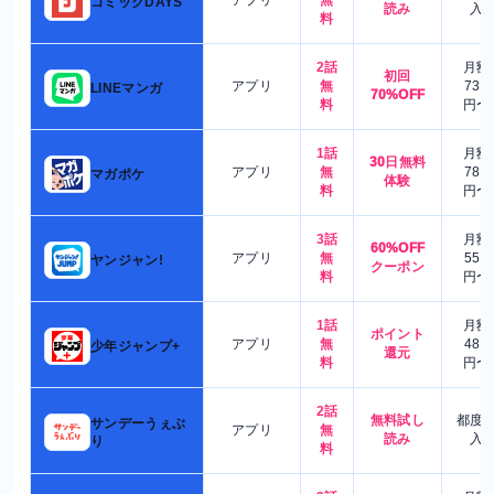
アプリ
無
コミックDAYS
読み
入
料
2話
月額
初回
アプリ
無
730
LINEマンガ
70%OFF
料
円〜
1話
月額
30日無料
アプリ
無
780
マガポケ
体験
料
円〜
3話
月額
60%OFF
アプリ
無
550
ヤンジャン!
クーポン
料
円〜
1話
月額
ポイント
アプリ
無
480
少年ジャンプ+
還元
料
円〜
2話
無料試し
都度
サンデーうぇぶ
アプリ
無
読み
入
り
料