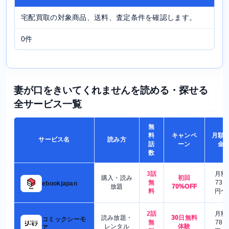
宅配買取の対象商品、送料、査定条件を確認します。
0件
妻が口をきいてくれませんを読める・探せる
全サービス一覧
無
料
キャンペ
月額
サービス名
読み方
話
ーン
金
数
3話
月額
購入・読み
初回
無
730
ebookjapan
放題
70%OFF
料
円〜
2話
月額
読み放題・
30日無料
コミックシーモ
無
780
レンタル
体験
ア