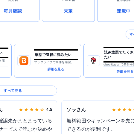
毎月確認
未定
連載中
す
読み放題でたくさ
い
単話で気軽に読みたい
たい
を確
ブックライブで条件を確認。
ebookjapanで条件
詳細を見る
詳細を見る
すべて見る
ん
ソラさん
★ ★ ★ ★ ☆
4.5
★ ★ ★ ★
確認先がまとまっている
無料範囲やキャンペーンを先
サービスで読むか決めや
できるのが便利です。