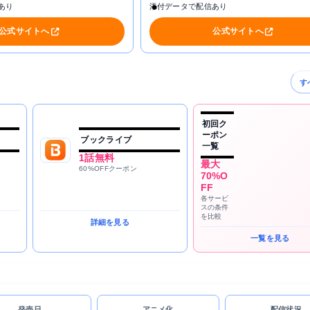
あり
添付データで配信あり
公式サイトへ
公式サイトへ
す
初回ク
ーポン
ブックライブ
一覧
1話無料
最大
60%OFFクーポン
70%O
FF
各サービ
スの条件
を比較
詳細を見る
一覧を見る
発売日
アニメ化
配信状況