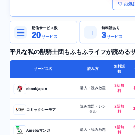
♡ お気
配信サービス数
無料話あり
▤
□
20
3
サービス
サービス
平凡な私の獣騎士団もふもふライフが読める
無料話
サービス名
読み方
数
3話無
購入・読み放題
ebookjapan
料
読み放題・レン
2話無
コミックシーモア
タル
料
1話無
購入・読み放題
Amebaマンガ
料