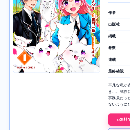
作者
出版社
掲載
巻数
連載
最終確認
平凡な私が
き…。試験
事務員だっ
ないようにひ
無料