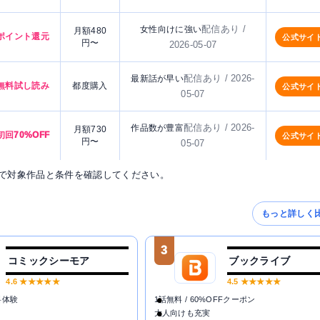
配信あり /
女性向けに強い
月額480
ポイント還元
公式サイ
円〜
2026-05-07
配信あり / 2026-
最新話が早い
無料試し読み
都度購入
公式サイ
05-07
配信あり / 2026-
作品数が豊富
月額730
初回70%OFF
公式サイ
円〜
05-07
で対象作品と条件を確認してください。
もっと詳しく
3
コミックシーモア
ブックライブ
4.6
★★★★★
4.5
★★★★★
料体験
1話無料 / 60%OFFクーポン
大人向けも充実