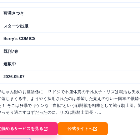
藍澤さつき
スターツ出版
Berry's COMICS
既刊7巻
連載中
2026-05-07
赤ちゃん獣のお世話係に…!? ドジで不運体質の平凡女子・リズは就活も失敗
に落ちまくる中、ようやく採用されたのは希望した覚えのない王国軍の獣騎
た！ そこは狂暴でキケンな゛白獣″という戦闘獣を相棒として戦う騎士団。
っそり過ごすはずだったのに、リズは獣騎士団長・...
で読めるサービスを見る
公式サイトへ