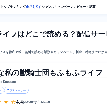
トップ
ランキング
作品を探す
ジャンル
キャンペーン
レビュー・記事
ライフはどこで読める？配信サー
ビスを徹底比較。無料で読める話数やキャンペーン、料金、特徴までわか
な私の獣騎士団もふもふライフ
ic Database
ー
ラブストーリー
★ ★ ☆
4.4
(2,560件)
♡ 12,160