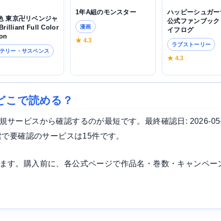
ハッピーシュガー
1年A組のモンスター
色 東京卍リベンジャ
公式ファンブック
漫画
rilliant Full Color
イフログ
ion
★ 4.3
ラブストーリー
テリー・サスペンス
★ 4.3
3
どこで読める？
ービスから確認するのが最短です。最終確認日: 2026-05
索で要確認のサービスは15件です。
ます。購入前に、各公式ページで作品名・巻数・キャンペー