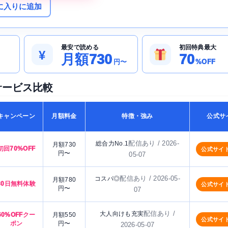
に入りに追加
最安で読める
初回特典最大
¥
月額730
70
円〜
%OFF
サービス比較
キャンペーン
月額料金
特徴・強み
公式サ
配信あり / 2026-
総合力No.1
月額730
初回70%OFF
公式サイ
円〜
05-07
配信あり / 2026-05-
コスパ◎
月額780
30日無料体験
公式サイ
円〜
07
配信あり /
大人向けも充実
60%OFFクー
月額550
公式サイ
ポン
円〜
2026-05-07