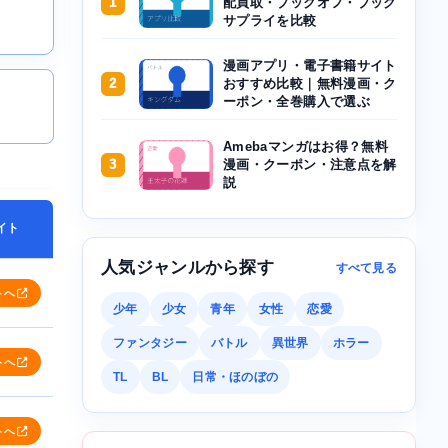
1
配買取・ブックオフ・ブック
サプライを比較
漫画アプリ・電子書籍サイト
2
おすすめ比較｜無料漫画・ク
ーポン・全巻購入で選ぶ
Amebaマンガはお得？無料
3
漫画・クーポン・注意点を解
説
イト
人気ジャンルから探す
すべて見る
トへ
少年
少女
青年
女性
恋愛
ファンタジー
バトル
異世界
ホラー
トへ
TL
BL
日常・ほのぼの
トへ