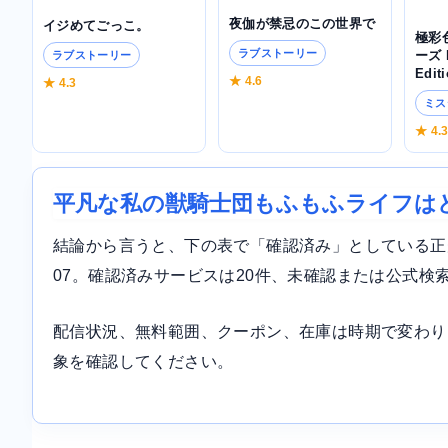
夜伽が禁忌のこの世界で
イジめてごっこ。
極彩
ラブストーリー
ーズ B
ラブストーリー
Edit
★ 4.6
★ 4.3
ミス
★ 4.
平凡な私の獣騎士団もふもふライフは
結論から言うと、下の表で「確認済み」としている正規サ
07。確認済みサービスは20件、未確認または公式検
配信状況、無料範囲、クーポン、在庫は時期で変わり
象を確認してください。