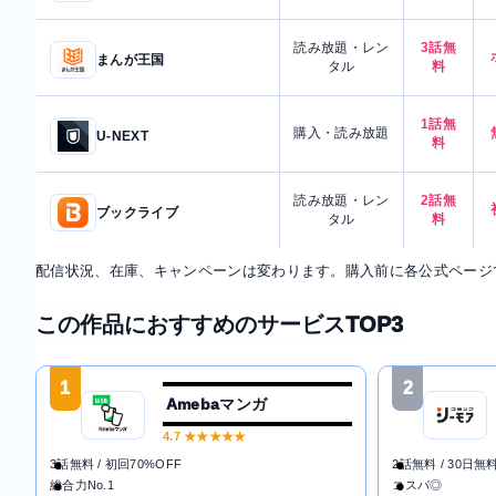
読み放題・レン
3話無
まんが王国
タル
料
1話無
購入・読み放題
U-NEXT
料
読み放題・レン
2話無
ブックライブ
タル
料
配信状況、在庫、キャンペーンは変わります。購入前に各公式ページ
この作品におすすめのサービスTOP3
1
2
Amebaマンガ
4.7
★★★★★
3話無料 / 初回70%OFF
2話無料 / 30日無
総合力No.1
コスパ◎