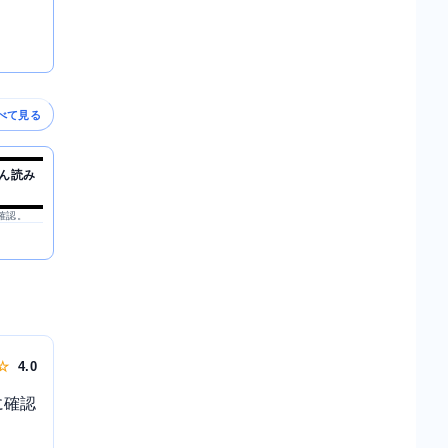
べて見る
ん読み
を確認。
 ☆
4.0
に確認