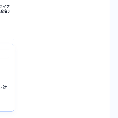
ライフ
 恋色ラ
-
ン対