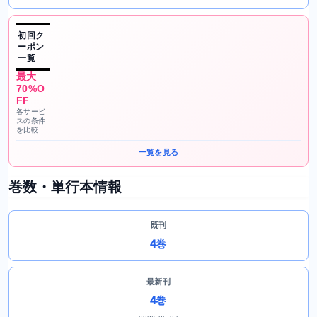
初回ク
ーポン
一覧
最大
70%O
FF
各サービ
スの条件
を比較
一覧を見る
巻数・単行本情報
既刊
4巻
最新刊
4巻