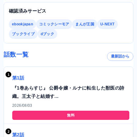
確認済みサービス
ebookjapan
コミックシーモア
まんが王国
U-NEXT
ブックライブ
dブック
話数一覧
最新話から
第1話
『1巻あらすじ』 公爵令嬢・ルナに転生した獣医の詩
織。王太子と結婚す...
2026/08/03
無料
第2話