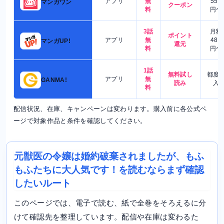
アプリ
無
550
マンガワン
クーポン
料
円〜
3話
月額
ポイント
アプリ
無
480
マンガUP!
還元
料
円〜
1話
無料試し
都度
アプリ
無
GANMA!
読み
入
料
配信状況、在庫、キャンペーンは変わります。購入前に各公式ペ
ージで対象作品と条件を確認してください。
元獣医の令嬢は婚約破棄されましたが、もふ
もふたちに大人気です！を読むならまず確認
したいルート
このページでは、電子で読む、紙で全巻をそろえるに分
けて確認先を整理しています。配信や在庫は変わるた