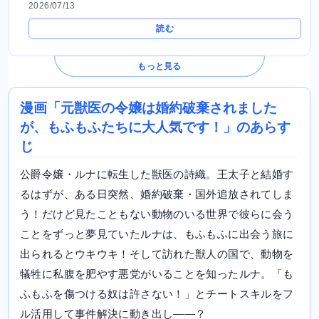
2026/07/13
読む
もっと見る
漫画「元獣医の令嬢は婚約破棄されました
が、もふもふたちに大人気です！」のあらす
じ
公爵令嬢・ルナに転生した獣医の詩織。王太子と結婚す
るはずが、ある日突然、婚約破棄・国外追放されてしま
う！だけど見たこともない動物のいる世界で彼らに会う
ことをずっと夢見ていたルナは、もふもふに出会う旅に
出られるとウキウキ！そして訪れた獣人の国で、動物を
犠牲に私腹を肥やす悪党がいることを知ったルナ。「も
ふもふを傷つける奴は許さない！」とチートスキルをフ
ル活用して事件解決に動き出し――？