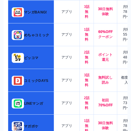
3話
月額
30日無料
アプリ
無
780
マンガBANG!
体験
料
円〜
1話
月額
60%OFF
アプリ
無
550
めちゃコミック
クーポン
料
円〜
2話
月額
ポイント
アプリ
無
480
ピッコマ
還元
料
円〜
3話
無料試し
都度
アプリ
無
コミックDAYS
読み
入
料
2話
月額
初回
アプリ
無
730
LINEマンガ
70%OFF
料
円〜
1話
月額
30日無料
アプリ
無
780
マガポケ
体験
料
円〜