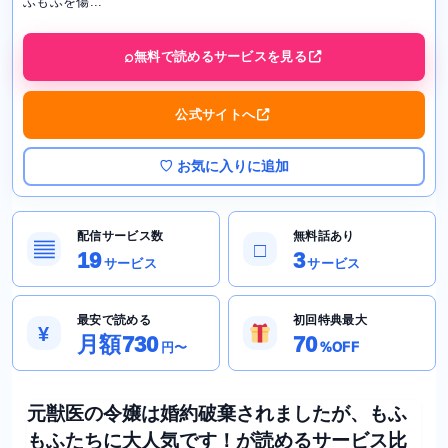
ふもふを傷...
無料で読めるサービスを見る
公式サイトへ
♡ お気に入りに追加
配信サービス数
無料話あり
▤
□
19
3
サービス
サービス
最安で読める
初回特典最大
¥
月額730
70
円〜
%OFF
元獣医の令嬢は婚約破棄されましたが、もふ
もふたちに大人気です！が読めるサービス比