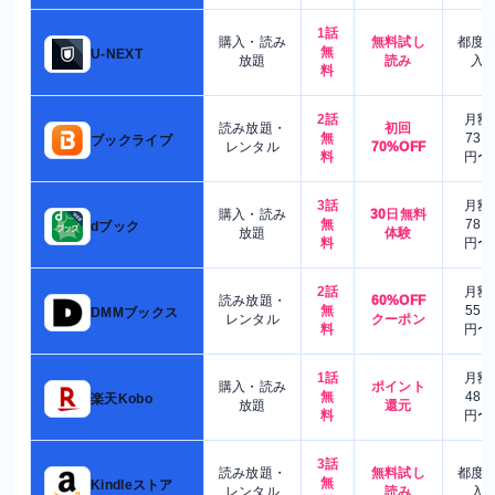
1話
購入・読み
無料試し
都度
無
U-NEXT
放題
読み
入
料
2話
月額
読み放題・
初回
無
730
ブックライブ
レンタル
70%OFF
料
円〜
3話
月額
購入・読み
30日無料
無
780
dブック
放題
体験
料
円〜
2話
月額
読み放題・
60%OFF
無
550
DMMブックス
レンタル
クーポン
料
円〜
1話
月額
購入・読み
ポイント
無
480
楽天Kobo
放題
還元
料
円〜
3話
読み放題・
無料試し
都度
無
Kindleストア
レンタル
読み
入