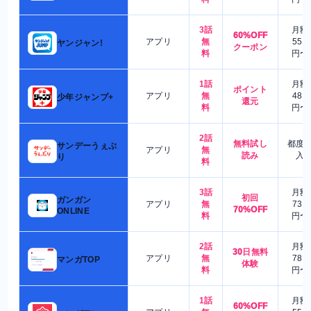
3話
月額
60%OFF
アプリ
無
550
ヤンジャン!
クーポン
料
円〜
1話
月額
ポイント
アプリ
無
480
少年ジャンプ+
還元
料
円〜
2話
無料試し
都度
サンデーうぇぶ
アプリ
無
読み
入
り
料
3話
月額
初回
ガンガン
アプリ
無
730
70%OFF
ONLINE
料
円〜
2話
月額
30日無料
アプリ
無
780
マンガTOP
体験
料
円〜
1話
月額
60%OFF