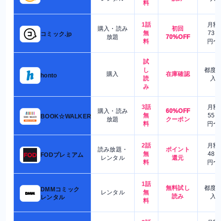
料
1話
月額
購入・読み
初回
無
730
コミック.jp
放題
70%OFF
料
円〜
試
し
都度
購入
在庫確認
honto
読
入
み
3話
月額
購入・読み
60%OFF
無
550
BOOK☆WALKER
放題
クーポン
料
円〜
2話
月額
読み放題・
ポイント
無
480
FODプレミアム
レンタル
還元
料
円〜
1話
無料試し
都度
DMMコミック
レンタル
無
読み
入
レンタル
料