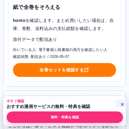
紙で全巻をそろえる
honto
を確認します。まとめ買いしたい場合は、在
庫、巻数、送料込みの支払総額を確認します。
添付データで配信あり
向いている人: 電子書籍と紙書籍の両方を確認したい人
確認状態: 配信あり / 2026-05-07
全巻セットを確認する
元獣医の令嬢は婚約破棄されましたが、もふ
今すぐ確認
×
もふたちに大人気です！を読めるサービスを
おすすめ漫画サービスの無料・特典を確認
詳しく比較
無料・特典を確認
ここからは、各サービスで確認すべきポイントを詳しく