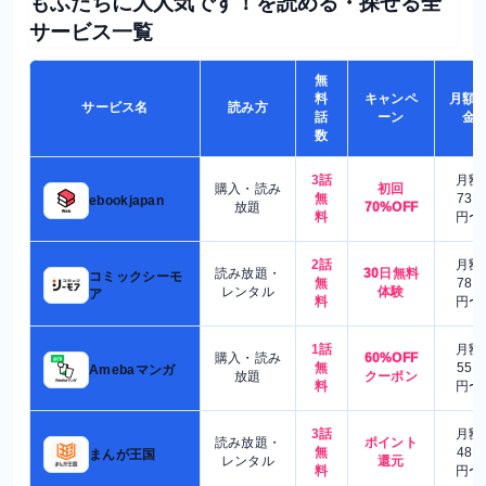
もふたちに大人気です！を読める・探せる全
サービス一覧
無
料
キャンペ
月額
サービス名
読み方
話
ーン
金
数
3話
月額
購入・読み
初回
無
730
ebookjapan
放題
70%OFF
料
円〜
2話
月額
読み放題・
30日無料
コミックシーモ
無
780
レンタル
体験
ア
料
円〜
1話
月額
購入・読み
60%OFF
無
550
Amebaマンガ
放題
クーポン
料
円〜
3話
月額
読み放題・
ポイント
無
480
まんが王国
レンタル
還元
料
円〜