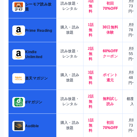
3話
月額
読み放題・
初回
シーモア読み放
無
730
レンタル
70%OFF
題
料
円〜
1話
月額
購入・読み
30日無料
無
780
Prime Reading
放題
体験
料
円〜
2話
月額
読み放題・
60%OFF
Kindle
無
550
レンタル
クーポン
Unlimited
料
円〜
3話
月額
購入・読み
ポイント
無
480
楽天マガジン
放題
還元
料
円〜
2話
読み放題・
無料試し
都度
無
dマガジン
レンタル
読み
入
料
1話
月額
購入・読み
初回
無
730
Audible
放題
70%OFF
料
円〜