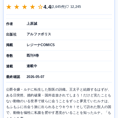
★ ★ ★ ★ ☆
4.4
(2,645件)
♡ 12,245
上原誠
作者
アルファポリス
出版社
レジーナCOMICS
掲載
既刊4巻
巻数
連載中
連載
2026-05-07
最終確認
公爵令嬢・ルナに転生した獣医の詩織。王太子と結婚するはずが、
ある日突然、婚約破棄・国外追放されてしまう！だけど見たことも
ない動物のいる世界で彼らに会うことをずっと夢見ていたルナは、
もふもふに出会う旅に出られるとウキウキ！そして訪れた獣人の国
で、動物を犠牲に私腹を肥やす悪党がいることを知ったルナ。「も