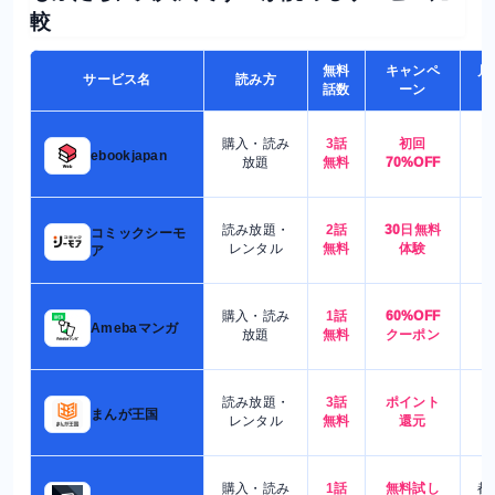
較
無料
キャンペ
月
サービス名
読み方
話数
ーン
購入・読み
3話
初回
7
ebookjapan
放題
無料
70%OFF
読み放題・
2話
30日無料
コミックシーモ
7
レンタル
無料
体験
ア
購入・読み
1話
60%OFF
5
Amebaマンガ
放題
無料
クーポン
読み放題・
3話
ポイント
4
まんが王国
レンタル
無料
還元
購入・読み
1話
無料試し
都