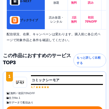
U-NEXT
放題
無料
読み
読み放題・
2話
初回
7
ブックライブ
レンタル
無料
70%OFF
配信状況、在庫、キャンペーンは変わります。購入前に各公式ペ
ージで対象作品と条件を確認してください。
この作品におすすめのサービス
もっと詳しく比較
TOP3
する
1
コミックシーモア
4.7
★★★★★
3話無料 / 初回70%OFF
総合力No.1
添付データで配信あり