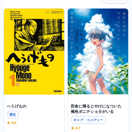
田舎に帰るとやけになついた
へうげもの
褐色ポニテショタがいる
歴史
ギャグ・コメディー
★ 4.6
★ 4.7