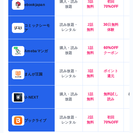
購入・読み
3話
初回
7
ebookjapan
放題
無料
70%OFF
読み放題・
2話
30日無料
コミックシーモ
7
レンタル
無料
体験
ア
購入・読み
1話
60%OFF
5
Amebaマンガ
放題
無料
クーポン
読み放題・
3話
ポイント
4
まんが王国
レンタル
無料
還元
購入・読み
1話
無料試し
都
U-NEXT
放題
無料
読み
読み放題・
2話
初回
7
ブックライブ
レンタル
無料
70%OFF