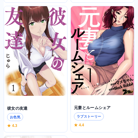
元妻とルームシェア
彼女の友達
ラブストーリー
お色気
★ 4.4
★ 4.3