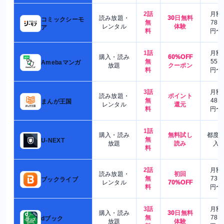
2話
月額
読み放題・
30日無料
コミックシーモ
無
780
レンタル
体験
ア
料
円〜
1話
月額
購入・読み
60%OFF
無
550
Amebaマンガ
放題
クーポン
料
円〜
3話
月額
読み放題・
ポイント
無
480
まんが王国
レンタル
還元
料
円〜
1話
購入・読み
無料試し
都度
無
U-NEXT
放題
読み
入
料
2話
月額
読み放題・
初回
無
730
ブックライブ
レンタル
70%OFF
料
円〜
3話
月額
購入・読み
30日無料
無
780
dブック
放題
体験