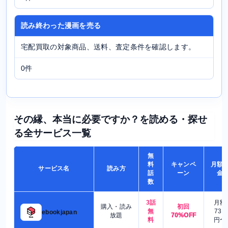
読み終わった漫画を売る
宅配買取の対象商品、送料、査定条件を確認します。
0件
その縁、本当に必要ですか？を読める・探せ
る全サービス一覧
無
料
キャンペ
月額
サービス名
読み方
話
ーン
金
数
3話
月額
購入・読み
初回
無
730
ebookjapan
放題
70%OFF
料
円〜