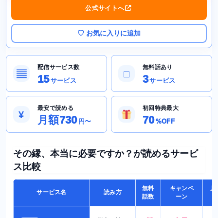
公式サイトへ
♡ お気に入りに追加
配信サービス数
無料話あり
▤
□
15
3
サービス
サービス
最安で読める
初回特典最大
¥
月額730
70
円〜
%OFF
その縁、本当に必要ですか？が読めるサービ
ス比較
無料
キャンペ
月
サービス名
読み方
話数
ーン