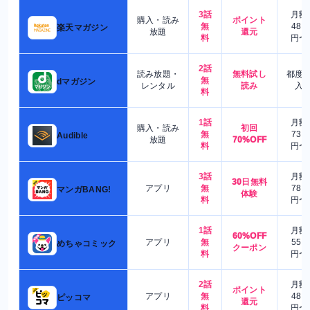
3話
月額
購入・読み
ポイント
無
480
楽天マガジン
放題
還元
料
円〜
2話
読み放題・
無料試し
都度
無
dマガジン
レンタル
読み
入
料
1話
月額
購入・読み
初回
無
730
Audible
放題
70%OFF
料
円〜
3話
月額
30日無料
アプリ
無
780
マンガBANG!
体験
料
円〜
1話
月額
60%OFF
アプリ
無
550
めちゃコミック
クーポン
料
円〜
2話
月額
ポイント
アプリ
無
480
ピッコマ
還元
料
円〜