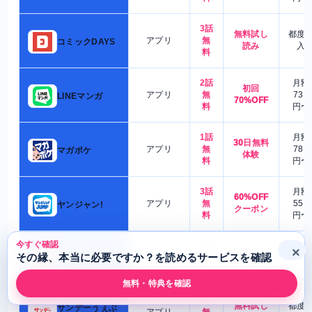
3話
無料試し
都度
アプリ
無
コミックDAYS
読み
入
料
2話
月額
初回
アプリ
無
730
LINEマンガ
70%OFF
料
円〜
1話
月額
30日無料
アプリ
無
780
マガポケ
体験
料
円〜
3話
月額
60%OFF
アプリ
無
550
ヤンジャン!
クーポン
料
円〜
今すぐ確認
1話
月額
×
ポイント
その縁、本当に必要ですか？を読めるサービスを確認
アプリ
無
480
少年ジャンプ+
還元
料
円〜
無料・特典を確認
2話
無料試し
都度
サンデーうぇぶ