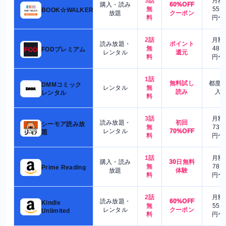
3話
月額
購入・読み
60%OFF
無
550
BOOK☆WALKER
放題
クーポン
料
円〜
2話
月額
読み放題・
ポイント
無
480
FODプレミアム
レンタル
還元
料
円〜
1話
無料試し
都度
DMMコミック
レンタル
無
読み
入
レンタル
料
3話
月額
読み放題・
初回
シーモア読み放
無
730
レンタル
70%OFF
題
料
円〜
1話
月額
購入・読み
30日無料
無
780
Prime Reading
放題
体験
料
円〜
2話
月額
読み放題・
60%OFF
Kindle
無
550
レンタル
クーポン
Unlimited
料
円〜