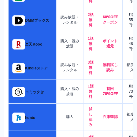
料
円〜
2話
月額
読み放題・
60%OFF
無
550
DMMブックス
レンタル
クーポン
料
円〜
1話
月額
購入・読み
ポイント
無
480
楽天Kobo
放題
還元
料
円〜
3話
読み放題・
無料試し
都度
無
Kindleストア
レンタル
読み
入
料
1話
月額
購入・読み
初回
無
730
コミック.jp
放題
70%OFF
料
円〜
試
し
都度
購入
在庫確認
honto
読
入
み