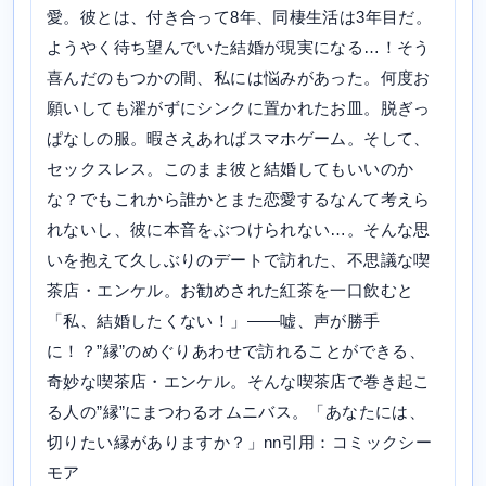
愛。彼とは、付き合って8年、同棲生活は3年目だ。
ようやく待ち望んでいた結婚が現実になる…！そう
喜んだのもつかの間、私には悩みがあった。何度お
願いしても濯がずにシンクに置かれたお皿。脱ぎっ
ぱなしの服。暇さえあればスマホゲーム。そして、
セックスレス。このまま彼と結婚してもいいのか
な？でもこれから誰かとまた恋愛するなんて考えら
れないし、彼に本音をぶつけられない…。そんな思
いを抱えて久しぶりのデートで訪れた、不思議な喫
茶店・エンケル。お勧めされた紅茶を一口飲むと
「私、結婚したくない！」――嘘、声が勝手
に！？”縁”のめぐりあわせで訪れることができる、
奇妙な喫茶店・エンケル。そんな喫茶店で巻き起こ
る人の”縁”にまつわるオムニバス。「あなたには、
切りたい縁がありますか？」nn引用：コミックシー
モア