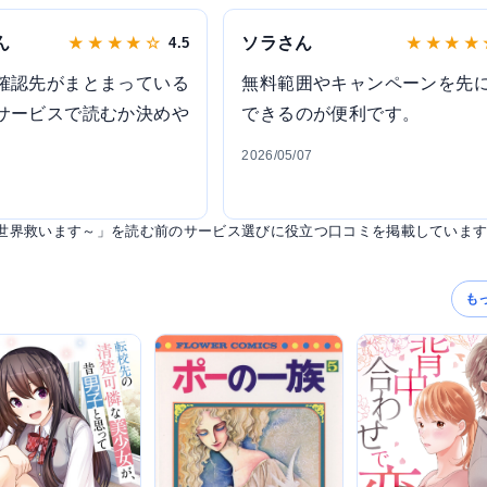
ん
ソラさん
★ ★ ★ ★ ☆
4.5
★ ★ ★ ★
確認先がまとまっている
無料範囲やキャンペーンを先
サービスで読むか決めや
できるのが便利です。
2026/05/07
異世界救います～」を読む前のサービス選びに役立つ口コミを掲載していま
も