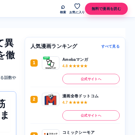
⌕
♡
無料で漫画を読む
検索
お気に入り
て異
人気漫画ランキング
すべて見る
を徹
Amebaマンガ
1
4.8 ★★★★★
める話数や
公式サイトへ
漫画全巻ドットコム
2
筋
4.7 ★★★★★
いま
公式サイトへ
コミックシーモア