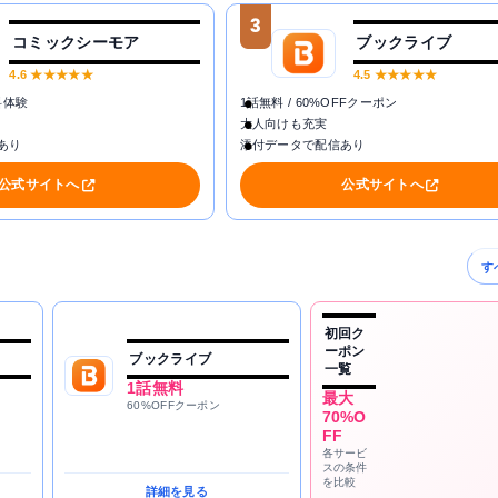
3
コミックシーモア
ブックライブ
4.6
★★★★★
4.5
★★★★★
料体験
1話無料 / 60%OFFクーポン
大人向けも充実
あり
添付データで配信あり
公式サイトへ
公式サイトへ
す
初回ク
ーポン
ブックライブ
一覧
1話無料
最大
60%OFFクーポン
70%O
FF
各サービ
スの条件
を比較
詳細を見る