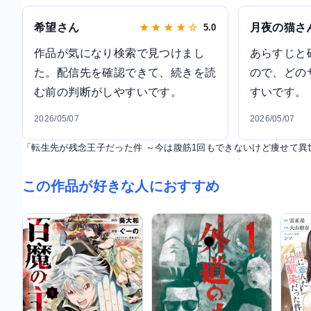
希望さん
月夜の猫さ
★ ★ ★ ★ ☆
5.0
作品が気になり検索で見つけまし
あらすじと
た。配信先を確認できて、続きを読
ので、どの
む前の判断がしやすいです。
すいです。
2026/05/07
2026/05/07
「転生先が残念王子だった件 ～今は腹筋1回もできないけど痩せて
この作品が好きな人におすすめ