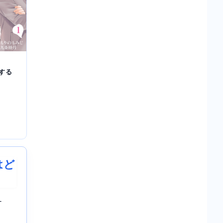
する
はど
-