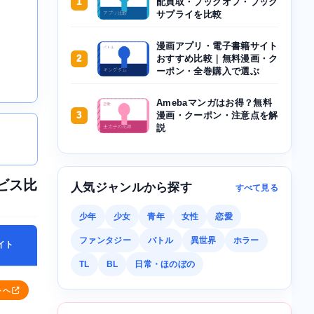
1
配買取・ブックオフ・ブック
サプライを比較
漫画アプリ・電子書籍サイト
2
おすすめ比較｜無料漫画・ク
ーポン・全巻購入で選ぶ
Amebaマンガはお得？無料
3
漫画・クーポン・注意点を解
説
ビス比
人気ジャンルから探す
すべて見る
少年
少女
青年
女性
恋愛
ファンタジー
バトル
異世界
ホラー
イト
TL
BL
日常・ほのぼの
トへ