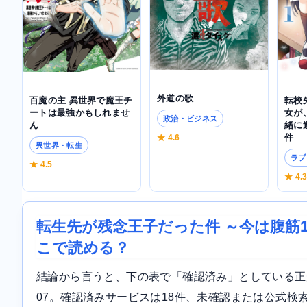
外道の歌
百魔の主 異世界で魔王チ
転校
ートは最強かもしれませ
女が
政治・ビジネス
ん
緒に
件
★ 4.6
異世界・転生
ラブ
★ 4.5
★ 4.
転生先が残念王子だった件 ～今は腹筋
こで読める？
結論から言うと、下の表で「確認済み」としている正規サ
07。確認済みサービスは18件、未確認または公式検