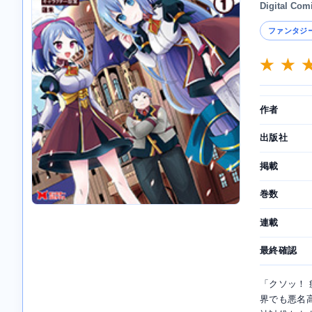
Digital Com
ファンタジ
★ ★ 
作者
出版社
掲載
巻数
連載
最終確認
「クソッ！
界でも悪名