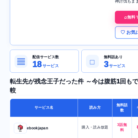
神討伐もま
無料
♡ お気
配信サービス数
無料話あり
▤
□
18
3
サービス
サービス
転生先が残念王子だった件 ～今は腹筋1回も
較
無料話
サービス名
読み方
数
3話無
購入・読み放題
ebookjapan
料