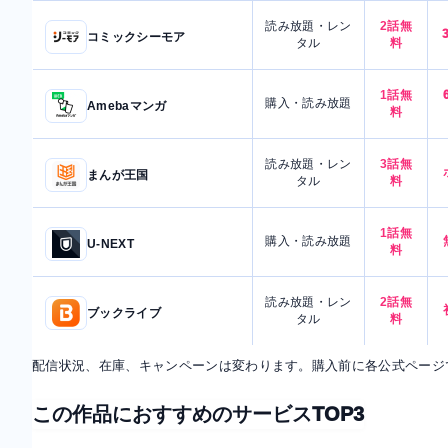
読み放題・レン
2話無
コミックシーモア
タル
料
1話無
購入・読み放題
Amebaマンガ
料
読み放題・レン
3話無
まんが王国
タル
料
1話無
購入・読み放題
U-NEXT
料
読み放題・レン
2話無
ブックライブ
タル
料
配信状況、在庫、キャンペーンは変わります。購入前に各公式ページ
この作品におすすめのサービスTOP3