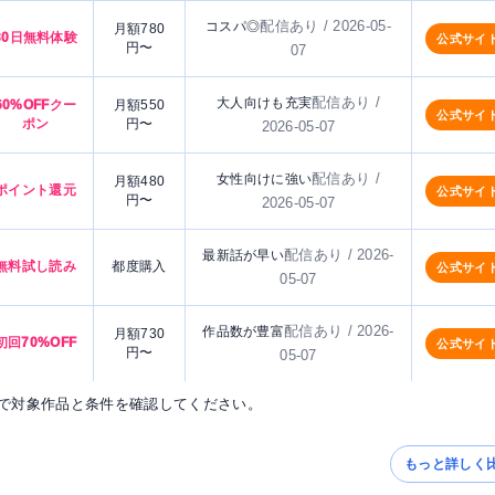
配信あり / 2026-05-
コスパ◎
月額780
30日無料体験
公式サイ
円〜
07
配信あり /
大人向けも充実
60%OFFクー
月額550
公式サイ
ポン
円〜
2026-05-07
配信あり /
女性向けに強い
月額480
ポイント還元
公式サイ
円〜
2026-05-07
配信あり / 2026-
最新話が早い
無料試し読み
都度購入
公式サイ
05-07
配信あり / 2026-
作品数が豊富
月額730
初回70%OFF
公式サイ
円〜
05-07
で対象作品と条件を確認してください。
もっと詳しく