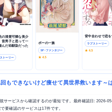
背中合わせで恋を
先の清楚可憐な美少
、昔男子と思って一
ポーの一族
ラブストーリー
遊んだ幼馴染だった
★ 4.5
SF･ファンタジー
★ 4.5
ストーリー
3
1回もできないけど痩せて異世界救います～
ービスから確認するのが最短です。最終確認日: 2026-05
索で要確認のサービスは17件です。