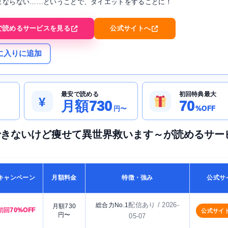
まならない……ということで、ダイエットをすることに！
で読めるサービスを見る
公式サイトへ
に入りに追加
最安で読める
初回特典最大
¥
月額730
70
円〜
%OFF
できないけど痩せて異世界救います～が読めるサー
キャンペーン
月額料金
特徴・強み
公式サ
配信あり / 2026-
総合力No.1
月額730
初回70%OFF
公式サイ
円〜
05-07