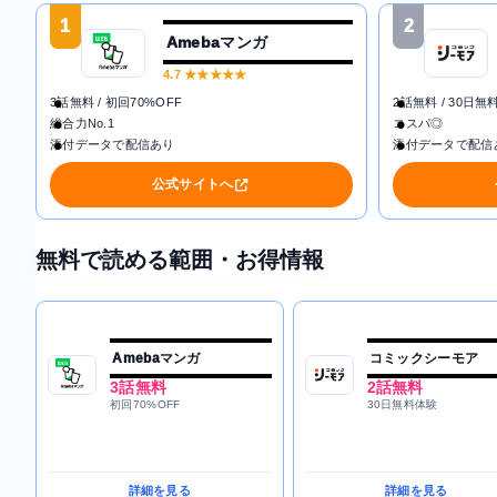
1
2
Amebaマンガ
4.7
★★★★★
3話無料 / 初回70%OFF
2話無料 / 30日無
総合力No.1
コスパ◎
添付データで配信あり
添付データで配信
公式サイトへ
無料で読める範囲・お得情報
Amebaマンガ
コミックシーモア
3話無料
2話無料
初回70%OFF
30日無料体験
詳細を見る
詳細を見る