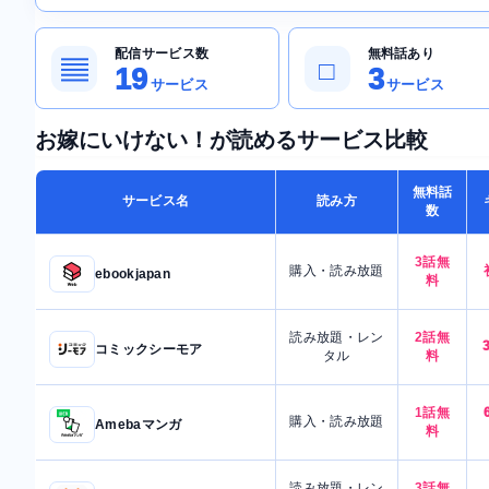
配信サービス数
無料話あり
▤
□
19
3
サービス
サービス
お嫁にいけない！が読めるサービス比較
無料話
サービス名
読み方
数
3話無
購入・読み放題
ebookjapan
料
読み放題・レン
2話無
コミックシーモア
タル
料
1話無
購入・読み放題
Amebaマンガ
料
読み放題・レン
3話無