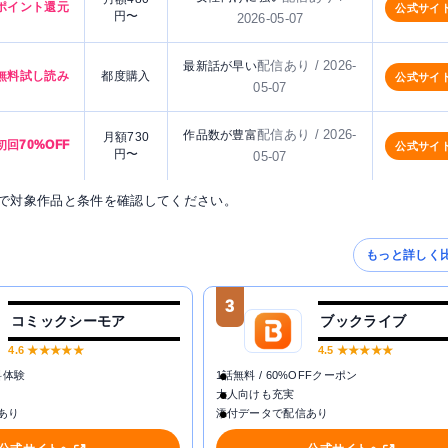
ポイント還元
公式サイ
円〜
2026-05-07
配信あり / 2026-
最新話が早い
無料試し読み
都度購入
公式サイ
05-07
配信あり / 2026-
作品数が豊富
月額730
初回70%OFF
公式サイ
円〜
05-07
で対象作品と条件を確認してください。
もっと詳しく
3
コミックシーモア
ブックライブ
4.6
★★★★★
4.5
★★★★★
料体験
1話無料 / 60%OFFクーポン
大人向けも充実
あり
添付データで配信あり