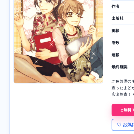
作者
出版社
掲載
巻数
連載
最終確認
才色兼備の
直ったまど
広瀬悠貴！
無料
♡ お気