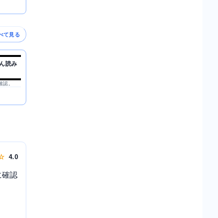
べて見る
ん読み
を確認。
 ☆
4.0
に確認