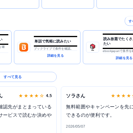
す
読み放題でたくさ
い
単話で気軽に読みたい
たい
を確
ブックライブで条件を確認。
ebookjapanで条件
詳細を見る
詳細を見る
すべて見る
ん
ソラさん
★ ★ ★ ★ ☆
4.5
★ ★ ★ ★
確認先がまとまっている
無料範囲やキャンペーンを先
サービスで読むか決めや
できるのが便利です。
2026/05/07