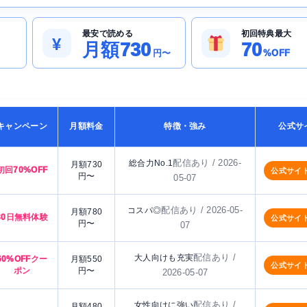
最安で読める
初回特典最大
¥
月額730
70
円〜
%OFF
キャンペーン
月額料金
特徴・強み
公式サ
配信あり / 2026-
総合力No.1
月額730
初回70%OFF
公式サイ
円〜
05-07
配信あり / 2026-05-
コスパ◎
月額780
30日無料体験
公式サイ
円〜
07
配信あり /
大人向けも充実
60%OFFクー
月額550
公式サイ
ポン
円〜
2026-05-07
配信あり /
女性向けに強い
月額480