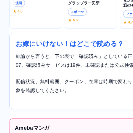
グラップラー刃牙
漫画
窓の
★ 4.6
スポーツ
ファ
★ 4.5
★ 4.
お嫁にいけない！はどこで読める？
結論から言うと、下の表で「確認済み」としている正規サ
07。確認済みサービスは19件、未確認または公式検
配信状況、無料範囲、クーポン、在庫は時期で変わり
象を確認してください。
Amebaマンガ