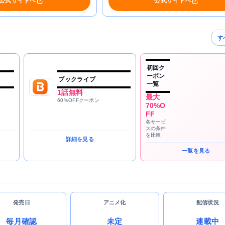
公式サイトへ
公式サイトへ
す
初回ク
ーポン
ブックライブ
一覧
1話無料
最大
60%OFFクーポン
70%O
FF
各サービ
スの条件
を比較
詳細を見る
一覧を見る
発売日
アニメ化
配信状況
毎月確認
未定
連載中