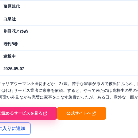
藤原規代
白泉社
別冊花とゆめ
既刊5巻
連載中
2026-05-07
キャリアウーマン小田切まどか、27歳。苦手な家事が原因で彼氏にふられ、
かは代行サービス業者に家事を依頼。すると、やって来たのは高校生の男の
 可愛い外見ながら完璧に家事をこなす悠貴だったが、ある日、意外な一面が─
で読めるサービスを見る
公式サイトへ
に入りに追加