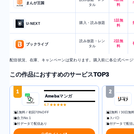
まんが王国
タル
料
1話無
購入・読み放題
U-NEXT
料
読み放題・レン
2話無
ブックライブ
タル
料
配信状況、在庫、キャンペーンは変わります。購入前に各公式ページ
この作品におすすめのサービスTOP3
1
2
Amebaマンガ
4.7
★★★★★
3話無料 / 初回70%OFF
2話無料 / 30日無
総合力No.1
コスパ◎
添付データで配信あり
添付データで配信