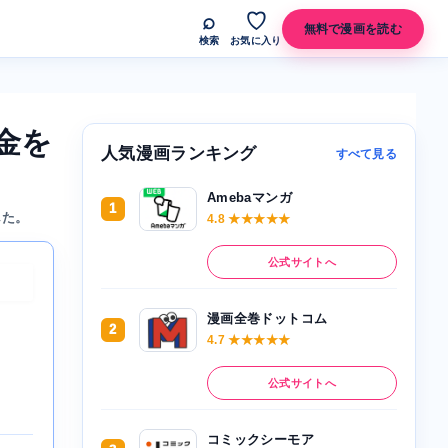
⌕
♡
無料で漫画を読む
検索
お気に入り
金を
人気漫画ランキング
すべて見る
Amebaマンガ
1
した。
4.8 ★★★★★
公式サイトへ
漫画全巻ドットコム
2
4.7 ★★★★★
公式サイトへ
コミックシーモア