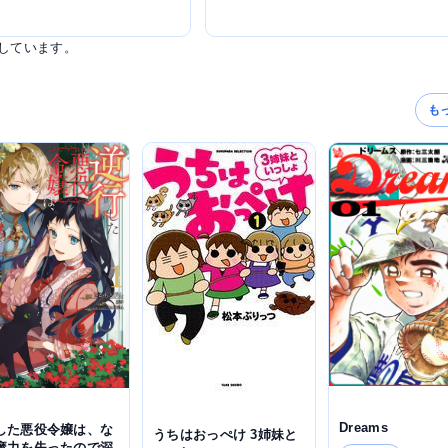
しています。
も
Dreams
した悪役令嬢は、な
うちはおっぺけ 3姉妹と
魔力を失ったので深