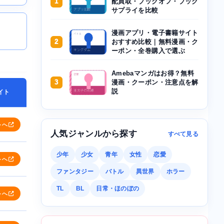
1
配買取・ブックオフ・ブック
サプライを比較
漫画アプリ・電子書籍サイト
2
おすすめ比較｜無料漫画・ク
ーポン・全巻購入で選ぶ
Amebaマンガはお得？無料
3
漫画・クーポン・注意点を解
説
イト
トへ
人気ジャンルから探す
すべて見る
少年
少女
青年
女性
恋愛
トへ
ファンタジー
バトル
異世界
ホラー
TL
BL
日常・ほのぼの
トへ