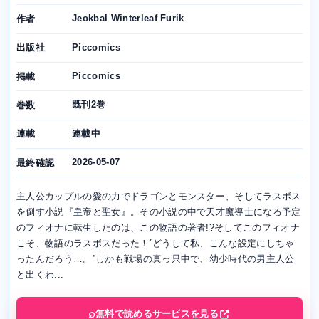
Jeokbal Winterleaf Furik
作者
Piccomics
出版社
Piccomics
掲載
既刊2巻
巻数
連載中
連載
2026-05-07
最終確認
主人公カップルの愛の力でドラゴンとモンスター、そしてラスボス
を倒す小説『皇帝と聖女』。その小説の中で天才魔導士になる予定
のフィオナに転生したのは、この物語の著者!?そしてこのフィオナ
こそ、物語のラスボスだった！”どうして私、こんな設定にしちゃ
ったんだろう…。”しかも戦場の真っ只中で、幼少時代の男主人公
と出くわ...
無料で読めるサービスを見る