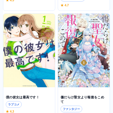
★ 4.5
★ 4.7
傷だらけ聖女より報復をこめ
僕の彼女は最高です！
て
ラブコメ
ファンタジー
★ 4.3