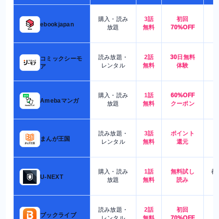
購入・読み
3話
初回
7
ebookjapan
放題
無料
70%OFF
読み放題・
2話
30日無料
コミックシーモ
7
レンタル
無料
体験
ア
購入・読み
1話
60%OFF
5
Amebaマンガ
放題
無料
クーポン
読み放題・
3話
ポイント
4
まんが王国
レンタル
無料
還元
購入・読み
1話
無料試し
都
U-NEXT
放題
無料
読み
読み放題・
2話
初回
7
ブックライブ
レンタル
無料
70%OFF