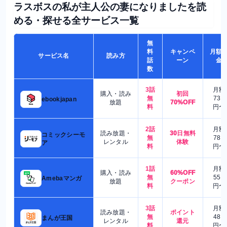
ラスボスの私が主人公の妻になりましたを読
める・探せる全サービス一覧
無
料
キャンペ
月額
サービス名
読み方
話
ーン
金
数
3話
月額
購入・読み
初回
無
730
ebookjapan
放題
70%OFF
料
円〜
2話
月額
読み放題・
30日無料
コミックシーモ
無
780
レンタル
体験
ア
料
円〜
1話
月額
購入・読み
60%OFF
無
550
Amebaマンガ
放題
クーポン
料
円〜
3話
月額
読み放題・
ポイント
無
480
まんが王国
レンタル
還元
料
円〜