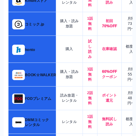
Kindleストア
レンタル
読み
入
料
1話
月額
購入・読み
初回
無
730
コミック.jp
放題
70%OFF
料
円〜
試
し
都度
購入
在庫確認
honto
読
入
み
3話
月額
購入・読み
60%OFF
無
550
BOOK☆WALKER
放題
クーポン
料
円〜
2話
月額
読み放題・
ポイント
無
480
FODプレミアム
レンタル
還元
料
円〜
1話
無料試し
都度
DMMコミック
レンタル
無
読み
入
レンタル
料