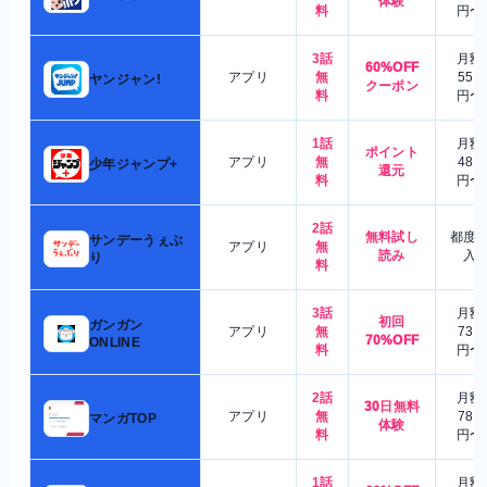
体験
料
円〜
3話
月額
60%OFF
アプリ
無
550
ヤンジャン!
クーポン
料
円〜
1話
月額
ポイント
アプリ
無
480
少年ジャンプ+
還元
料
円〜
2話
無料試し
都度
サンデーうぇぶ
アプリ
無
読み
入
り
料
3話
月額
初回
ガンガン
アプリ
無
730
70%OFF
ONLINE
料
円〜
2話
月額
30日無料
アプリ
無
780
マンガTOP
体験
料
円〜
1話
月額