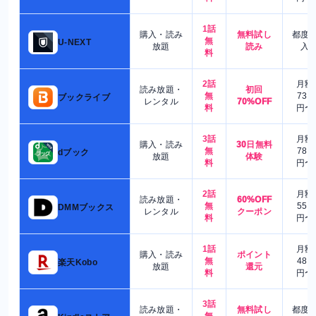
1話
購入・読み
無料試し
都度
無
U-NEXT
放題
読み
入
料
2話
月額
読み放題・
初回
無
730
ブックライブ
レンタル
70%OFF
料
円〜
3話
月額
購入・読み
30日無料
無
780
dブック
放題
体験
料
円〜
2話
月額
読み放題・
60%OFF
無
550
DMMブックス
レンタル
クーポン
料
円〜
1話
月額
購入・読み
ポイント
無
480
楽天Kobo
放題
還元
料
円〜
3話
読み放題・
無料試し
都度
無