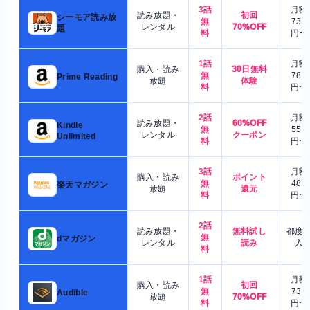
3話
月額
読み放題・
初回
シーモア読み放
無
730
レンタル
70%OFF
題
料
円〜
1話
月額
購入・読み
30日無料
無
780
Prime Reading
放題
体験
料
円〜
2話
月額
読み放題・
60%OFF
Kindle
無
550
レンタル
クーポン
Unlimited
料
円〜
3話
月額
購入・読み
ポイント
無
480
楽天マガジン
放題
還元
料
円〜
2話
読み放題・
無料試し
都度
無
dマガジン
レンタル
読み
入
料
1話
月額
購入・読み
初回
無
730
Audible
放題
70%OFF
料
円〜