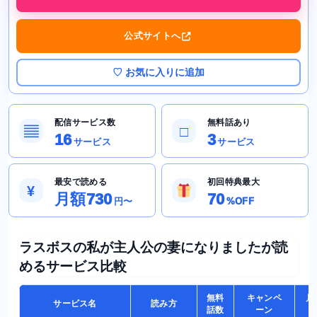
公式サイトへ
♡ お気に入りに追加
配信サービス数
無料話あり
▤
□
16
3
サービス
サービス
最安で読める
初回特典最大
¥
月額730
70
円〜
%OFF
ラスボスの私が主人公の妻になりましたが読
めるサービス比較
無料
キャンペ
月
サービス名
読み方
話数
ーン