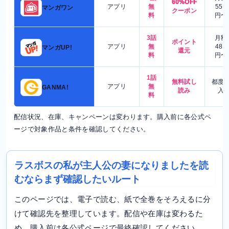
60%OFF
アプリ
無
550
マンガワン
クーポン
料
円〜
3話
月額
ポイント
アプリ
無
480
マンガUP!
還元
料
円〜
1話
無料試し
都度
アプリ
無
GANMA!
読み
入
料
配信状況、在庫、キャンペーンは変わります。購入前に各公式ペ
ージで対象作品と条件を確認してください。
ラスボスの私が主人公の妻になりましたを読
むならまず確認したいルート
このページでは、電子で読む、紙で全巻をそろえるに分
けて確認先を整理しています。配信や在庫は変わるた
め、購入前は各公式ページで最終確認してください。