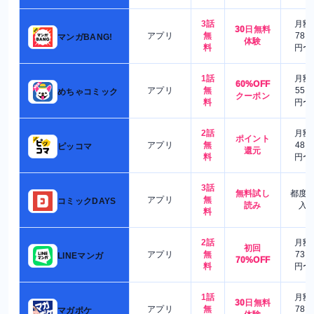
3話
月額
30日無料
アプリ
無
780
マンガBANG!
体験
料
円〜
1話
月額
60%OFF
アプリ
無
550
めちゃコミック
クーポン
料
円〜
2話
月額
ポイント
アプリ
無
480
ピッコマ
還元
料
円〜
3話
無料試し
都度
アプリ
無
コミックDAYS
読み
入
料
2話
月額
初回
アプリ
無
730
LINEマンガ
70%OFF
料
円〜
1話
月額
30日無料
アプリ
無
780
マガポケ