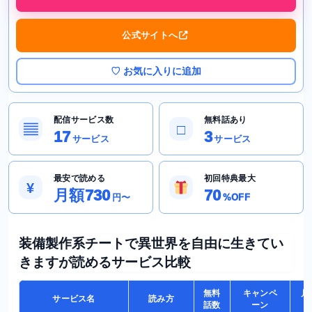
公式サイトへ
♡ お気に入りに追加
配信サービス数
無料話あり
▤
□
17
3
サービス
サービス
最安で読める
初回特典最大
¥
月額730
70
円〜
%OFF
装備製作系チートで異世界を自由に生きてい
きますが読めるサービス比較
無料
キャンペ
月
サービス名
読み方
話数
ーン