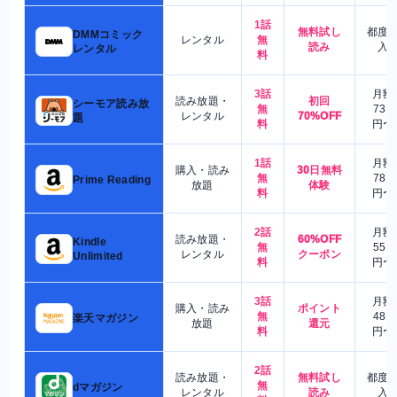
1話
無料試し
都度
DMMコミック
レンタル
無
読み
入
レンタル
料
3話
月額
読み放題・
初回
シーモア読み放
無
730
レンタル
70%OFF
題
料
円〜
1話
月額
購入・読み
30日無料
無
780
Prime Reading
放題
体験
料
円〜
2話
月額
読み放題・
60%OFF
Kindle
無
550
レンタル
クーポン
Unlimited
料
円〜
3話
月額
購入・読み
ポイント
無
480
楽天マガジン
放題
還元
料
円〜
2話
読み放題・
無料試し
都度
無
dマガジン
レンタル
読み
入