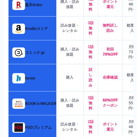
購入・読み
ポイント
無
480
楽天Kobo
放題
還元
料
円〜
3話
読み放題・
無料試し
都度
無
Kindleストア
レンタル
読み
入
料
1話
月額
購入・読み
初回
無
730
コミック.jp
放題
70%OFF
料
円〜
試
し
都度
購入
在庫確認
honto
読
入
み
3話
月額
購入・読み
60%OFF
無
550
BOOK☆WALKER
放題
クーポン
料
円〜
2話
月額
読み放題・
ポイント
無
480
FODプレミアム
レンタル
還元
料
円〜