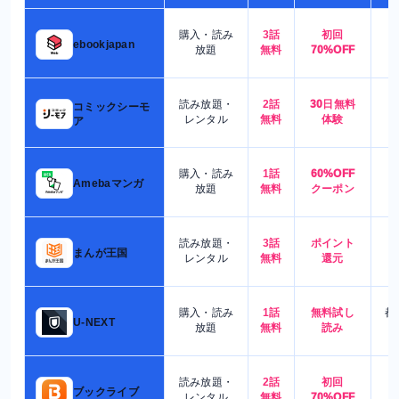
購入・読み
3話
初回
7
ebookjapan
放題
無料
70%OFF
読み放題・
2話
30日無料
コミックシーモ
7
レンタル
無料
体験
ア
購入・読み
1話
60%OFF
5
Amebaマンガ
放題
無料
クーポン
読み放題・
3話
ポイント
4
まんが王国
レンタル
無料
還元
購入・読み
1話
無料試し
都
U-NEXT
放題
無料
読み
読み放題・
2話
初回
7
ブックライブ
レンタル
無料
70%OFF