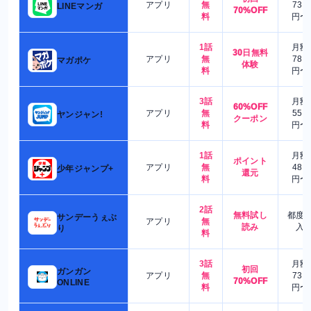
アプリ
無
730
LINEマンガ
70%OFF
料
円〜
1話
月額
30日無料
アプリ
無
780
マガポケ
体験
料
円〜
3話
月額
60%OFF
アプリ
無
550
ヤンジャン!
クーポン
料
円〜
1話
月額
ポイント
アプリ
無
480
少年ジャンプ+
還元
料
円〜
2話
無料試し
都度
サンデーうぇぶ
アプリ
無
読み
入
り
料
3話
月額
初回
ガンガン
アプリ
無
730
70%OFF
ONLINE
料
円〜