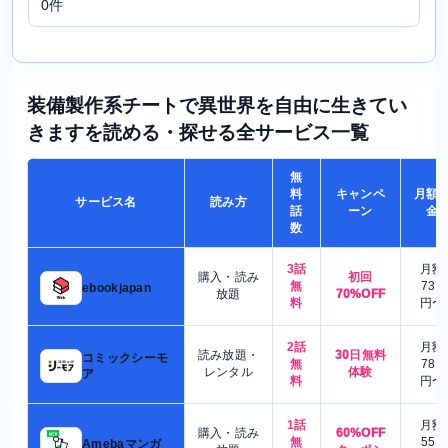
0件
装備製作系チートで異世界を自由に生きてい
きますを読める・探せる全サービス一覧
無
料
キャンペ
月額
サービス名
読み方
話
ーン
金
数
3話
月額
購入・読み
初回
無
730
ebookjapan
放題
70%OFF
料
円〜
2話
月額
読み放題・
30日無料
コミックシーモ
無
780
レンタル
体験
ア
料
円〜
1話
月額
購入・読み
60%OFF
無
550
Amebaマンガ