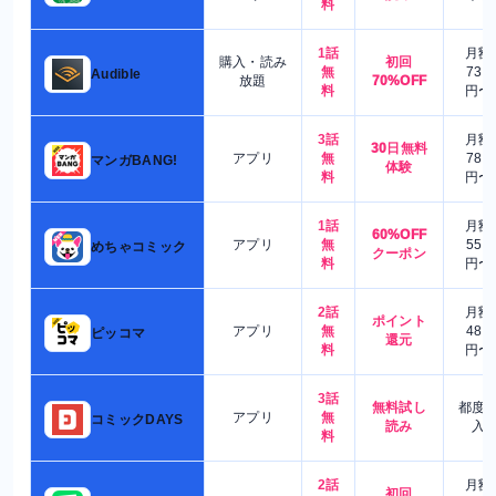
料
1話
月額
購入・読み
初回
無
730
Audible
放題
70%OFF
料
円〜
3話
月額
30日無料
アプリ
無
780
マンガBANG!
体験
料
円〜
1話
月額
60%OFF
アプリ
無
550
めちゃコミック
クーポン
料
円〜
2話
月額
ポイント
アプリ
無
480
ピッコマ
還元
料
円〜
3話
無料試し
都度
アプリ
無
コミックDAYS
読み
入
料
2話
月額
初回