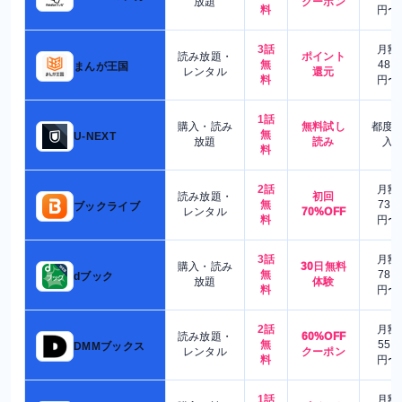
放題
クーポン
料
円〜
3話
月額
読み放題・
ポイント
無
480
まんが王国
レンタル
還元
料
円〜
1話
購入・読み
無料試し
都度
無
U-NEXT
放題
読み
入
料
2話
月額
読み放題・
初回
無
730
ブックライブ
レンタル
70%OFF
料
円〜
3話
月額
購入・読み
30日無料
無
780
dブック
放題
体験
料
円〜
2話
月額
読み放題・
60%OFF
無
550
DMMブックス
レンタル
クーポン
料
円〜
1話
月額