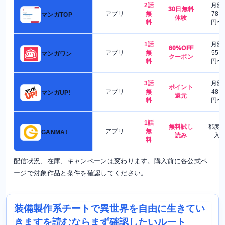
2話
月額
30日無料
アプリ
無
780
マンガTOP
体験
料
円〜
1話
月額
60%OFF
アプリ
無
550
マンガワン
クーポン
料
円〜
3話
月額
ポイント
アプリ
無
480
マンガUP!
還元
料
円〜
1話
無料試し
都度
アプリ
無
GANMA!
読み
入
料
配信状況、在庫、キャンペーンは変わります。購入前に各公式ペ
ージで対象作品と条件を確認してください。
装備製作系チートで異世界を自由に生きてい
きますを読むならまず確認したいルート