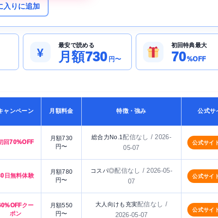
に入りに追加
最安で読める
初回特典最大
¥
月額730
70
円〜
%OFF
キャンペーン
月額料金
特徴・強み
公式サ
配信なし / 2026-
総合力No.1
月額730
初回70%OFF
公式サイ
円〜
05-07
配信なし / 2026-05-
コスパ◎
月額780
30日無料体験
公式サイ
円〜
07
配信なし /
大人向けも充実
60%OFFクー
月額550
公式サイ
ポン
円〜
2026-05-07