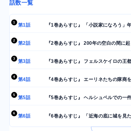
話数一覧
第1話
『1巻あらすじ』 「小説家になろう」年
第2話
『2巻あらすじ』 200年の空白の間に起
第3話
『3巻あらすじ』 フェルスケイロの王都
第4話
『4巻あらすじ』 エーリネたちの隊商を
第5話
『5巻あらすじ』 ヘルシュペルでの一件
第6話
『6巻あらすじ』 「近海の底に城を見た