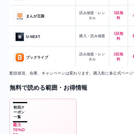
読み放題・レン
3話無
まんが王国
タル
料
1話無
購入・読み放題
U-NEXT
料
読み放題・レン
2話無
ブックライブ
タル
料
配信状況、在庫、キャンペーンは変わります。購入前に各公式ページ
無料で読める範囲・お得情報
初回ク
ーポン
一覧
最大
70%O