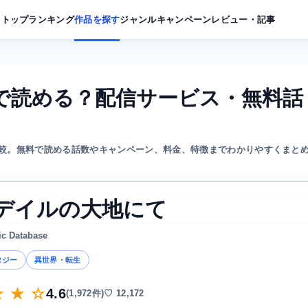
トップ
ランキング
作品を探す
ジャンル
キャンペーン
レビュー・記事
で読める？配信サービス・無料話
較。無料で読める話数やキャンペーン、料金、特徴までわかりやすくまと
デイルの大地にて
ic Database
タジー
異世界・転生
★ ★ ☆
4.6
(1,972件)
♡ 12,172