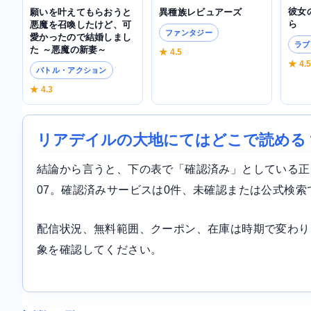
彼女
異種族レビュアーズ
願いを叶えてもらおうと
ら
悪魔を召喚したけど、可
ファンタジー
愛かったので結婚しまし
ラブ
た ～悪魔の新妻～
★ 4.5
★ 4.
バトル・アクション
★ 4.3
リアデイルの大地にてはどこで読める
結論から言うと、下の表で「確認済み」としている正規サ
07。確認済みサービスは0件、未確認または公式検索
配信状況、無料範囲、クーポン、在庫は時期で変わり
象を確認してください。