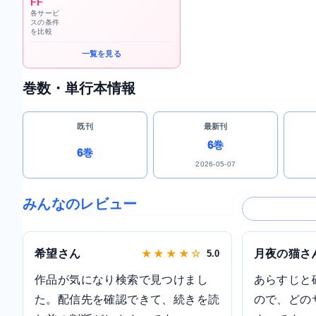
FF
各サービ
スの条件
を比較
一覧を見る
巻数・単行本情報
既刊
最新刊
6巻
6巻
2026-05-07
みんなのレビュー
希望さん
月夜の猫さ
★ ★ ★ ★ ☆
5.0
作品が気になり検索で見つけまし
あらすじと
た。配信先を確認できて、続きを読
ので、どの