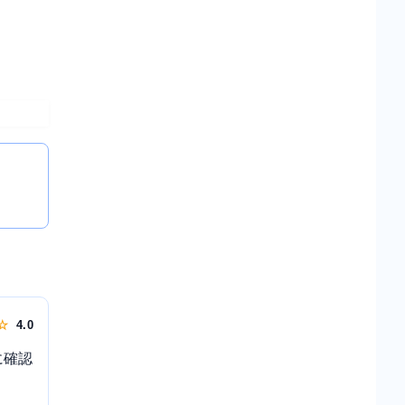
 ☆
4.0
に確認