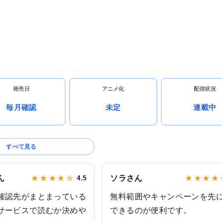
発売日
アニメ化
配信状況
毎月確認
未定
連載中
すべて見る
ん
ソラさん
★ ★ ★ ★ ☆
4.5
★ ★ ★ ★
確認先がまとまっている
無料範囲やキャンペーンを先
サービスで読むか決めや
できるのが便利です。