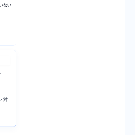
いない
-
ン対