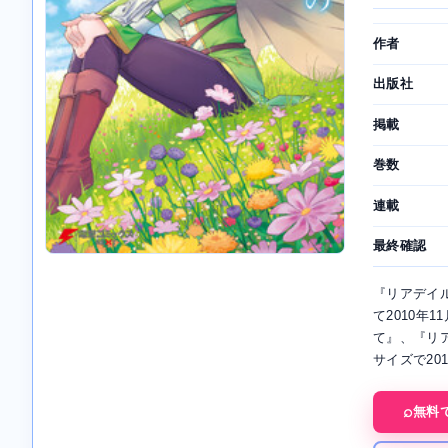
作者
出版社
掲載
巻数
連載
最終確認
『リアデイ
て2010年
て』、『リア
サイズで20
無料