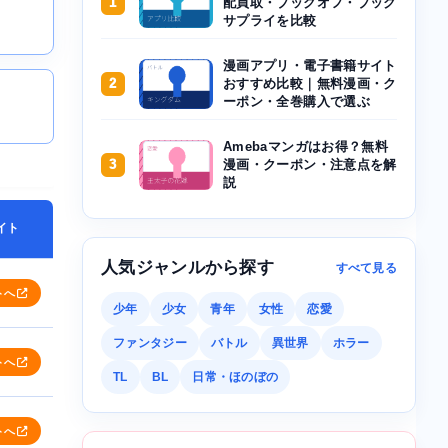
1
配買取・ブックオフ・ブック
サプライを比較
漫画アプリ・電子書籍サイト
2
おすすめ比較｜無料漫画・ク
ーポン・全巻購入で選ぶ
Amebaマンガはお得？無料
3
漫画・クーポン・注意点を解
説
イト
人気ジャンルから探す
すべて見る
トへ
少年
少女
青年
女性
恋愛
ファンタジー
バトル
異世界
ホラー
トへ
TL
BL
日常・ほのぼの
トへ