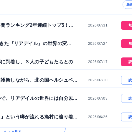
最
間ランキング2年連続トップ5！...
2026/07/31
無
きた『リアデイル』の世界の変...
2026/07/24
無
に到着し、３人の子どもたちとの...
2026/07/17
読
護衛しながら、北の国ヘルシュペ...
2026/07/10
読
で、リアデイルの世界には自分以...
2026/07/03
読
」という噂が流れる漁村に辿り着...
2026/06/26
読
もっと見る