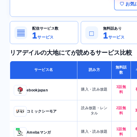
♡ お気
配信サービス数
無料話あり
▤
□
1
1
サービス
サービス
リアデイルの大地にてが読めるサービス比較
無料話
サービス名
読み方
数
3話無
購入・読み放題
ebookjapan
料
読み放題・レン
2話無
コミックシーモア
タル
料
1話無
購入・読み放題
Amebaマンガ
料