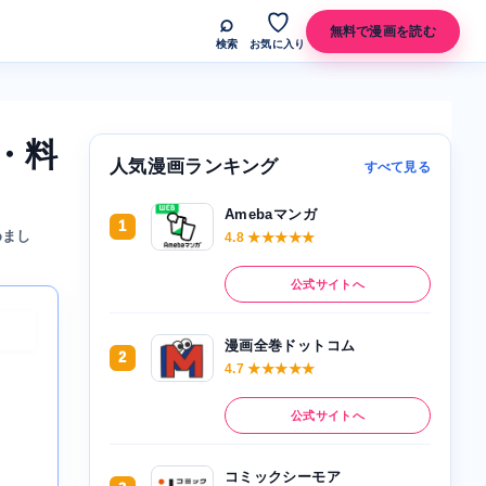
⌕
♡
無料で漫画を読む
検索
お気に入り
・料
人気漫画ランキング
すべて見る
Amebaマンガ
1
めまし
4.8 ★★★★★
公式サイトへ
漫画全巻ドットコム
2
4.7 ★★★★★
公式サイトへ
コミックシーモア