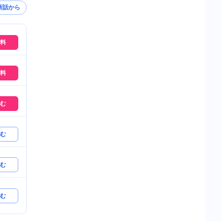
新話から
料
料
む
む
む
む