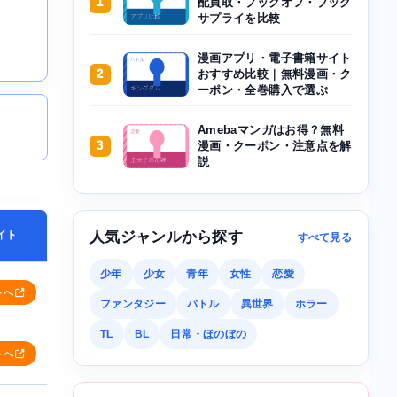
1
配買取・ブックオフ・ブック
サプライを比較
漫画アプリ・電子書籍サイト
2
おすすめ比較｜無料漫画・ク
ーポン・全巻購入で選ぶ
Amebaマンガはお得？無料
3
漫画・クーポン・注意点を解
説
イト
人気ジャンルから探す
すべて見る
少年
少女
青年
女性
恋愛
トへ
ファンタジー
バトル
異世界
ホラー
TL
BL
日常・ほのぼの
トへ