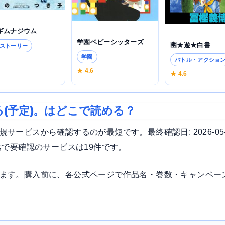
ギムナジウム
学園ベビーシッターズ
幽★遊★白書
ストーリー
学園
7
バトル・アクショ
★ 4.6
★ 4.6
(予定)。はどこで読める？
ービスから確認するのが最短です。最終確認日: 2026-05
索で要確認のサービスは19件です。
ます。購入前に、各公式ページで作品名・巻数・キャンペー