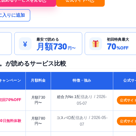
で読めるサービスを見る
公式サイトへ
に入りに追加
最安で読める
初回特典最大
¥
月額730
70
円〜
%OFF
)。が読めるサービス比較
キャンペーン
月額料金
特徴・強み
公式サ
配信あり / 2026-
総合力No.1
月額730
初回70%OFF
公式サイ
円〜
05-07
配信あり / 2026-05-
コスパ◎
月額780
30日無料体験
公式サイ
円〜
07