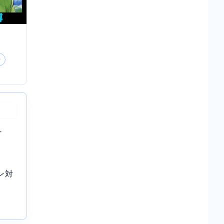
ン
-
ン対