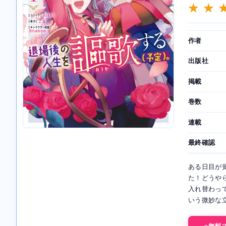
★ ★ 
作者
出版社
掲載
巻数
連載
最終確認
ある日目が
た！どうや
入れ替わっ
いう微妙な立