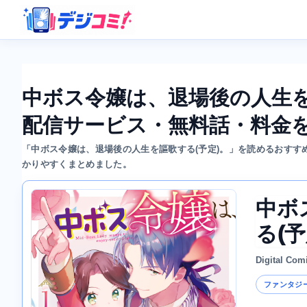
中ボス令嬢は、退場後の人生を
配信サービス・無料話・料金
「中ボス令嬢は、退場後の人生を謳歌する(予定)。」を読めるおす
かりやすくまとめました。
中ボ
る(予
Digital Com
ファンタジ