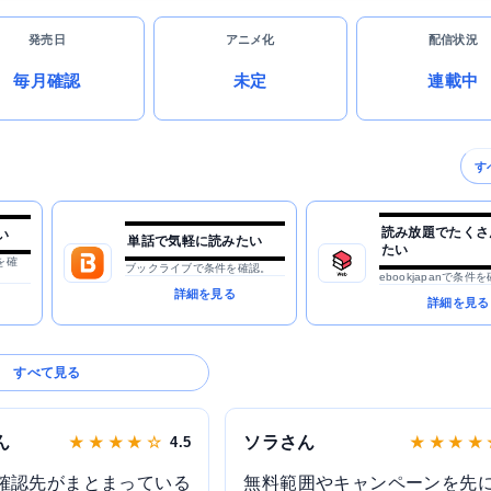
発売日
アニメ化
配信状況
毎月確認
未定
連載中
す
読み放題でたくさ
い
単話で気軽に読みたい
たい
を確
ブックライブで条件を確認。
ebookjapanで条件
詳細を見る
詳細を見る
すべて見る
ん
ソラさん
★ ★ ★ ★ ☆
4.5
★ ★ ★ ★
確認先がまとまっている
無料範囲やキャンペーンを先