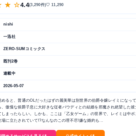
★ ★ ☆
4.4
(3,290件)
♡ 11,290
nishi
一迅社
ZERO-SUMコミックス
既刊2巻
連載中
2026-05-07
覚めると、普通のOLだったはずの麗美華は別世界の伯爵令嬢レイミになっ
ら、傲慢な侯爵子息に大好きな従者バウディとの結婚を邪魔され絶望した彼
てしまったらしい。しかも、ここは「乙女ゲーム」の世界で、レイミは中ボ
場に立たされていて!?なんなのこの理不尽!嫌な婚約も...