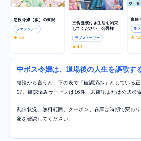
白銀
悪役令嬢（仮）の奮闘
三食昼寝付き生活を約束
してください、公爵様
ラブ
ファンタジー
★ 4.
★ 4.4
ラブストーリー
★ 4.4
中ボス令嬢は、退場後の人生を謳歌する
結論から言うと、下の表で「確認済み」としている正規サ
07。確認済みサービスは16件、未確認または公式検
配信状況、無料範囲、クーポン、在庫は時期で変わり
象を確認してください。