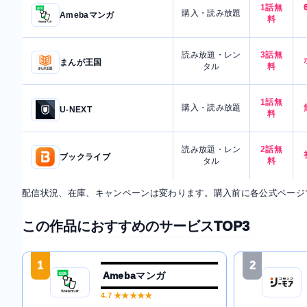
1話無
購入・読み放題
Amebaマンガ
料
読み放題・レン
3話無
まんが王国
タル
料
1話無
購入・読み放題
U-NEXT
料
読み放題・レン
2話無
ブックライブ
タル
料
配信状況、在庫、キャンペーンは変わります。購入前に各公式ページ
この作品におすすめのサービスTOP3
1
2
Amebaマンガ
4.7
★★★★★