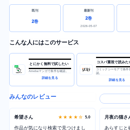
既刊
最新刊
2巻
2巻
2026-05-07
こんな人にはこのサービス
コスパ重視で読みた
とにかく無料で試したい
コミックシーモアで条件
Amebaマンガで条件を確認。
認。
詳細を見る
詳細を見る
みんなのレビュー
希望さん
月夜の猫さ
★ ★ ★ ★ ☆
5.0
作品が気になり検索で見つけまし
あらすじと