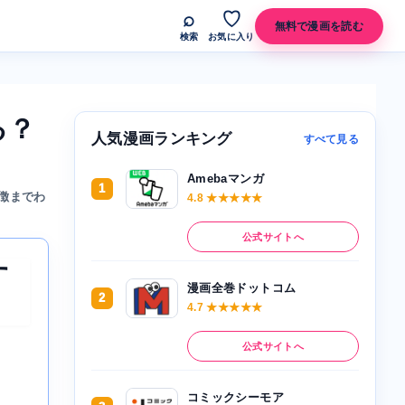
⌕
♡
無料で漫画を読む
検索
お気に入り
る？
人気漫画ランキング
すべて見る
Amebaマンガ
1
徴までわ
4.8 ★★★★★
公式サイトへ
す
漫画全巻ドットコム
2
4.7 ★★★★★
公式サイトへ
コミックシーモア