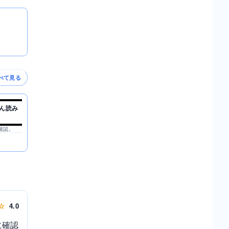
べて見る
ん読み
を確認。
 ☆
4.0
に確認