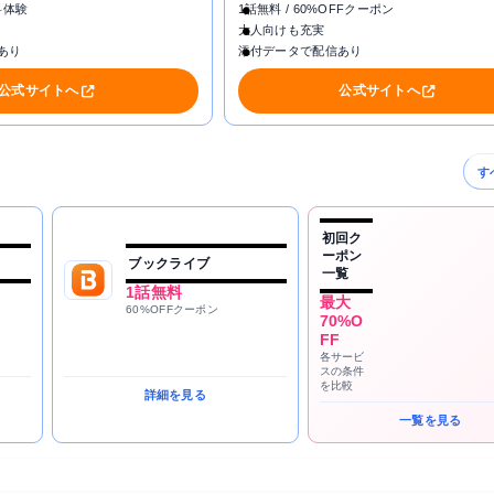
料体験
1話無料 / 60%OFFクーポン
大人向けも充実
あり
添付データで配信あり
公式サイトへ
公式サイトへ
す
初回ク
ーポン
ブックライブ
一覧
1話無料
最大
60%OFFクーポン
70%O
FF
各サービ
スの条件
を比較
詳細を見る
一覧を見る