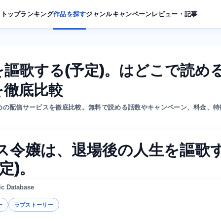
トップ
ランキング
作品を探す
ジャンル
キャンペーン
レビュー・記事
謳歌する(予定)。はどこで読め
を徹底比較
すめの配信サービスを徹底比較。無料で読める話数やキャンペーン、料金、特
ス令嬢は、退場後の人生を謳歌
定)。
ic Database
ー
ラブストーリー