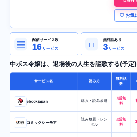
無料
♡ お気
配信サービス数
無料話あり
▤
□
16
3
サービス
サービス
中ボス令嬢は、退場後の人生を謳歌する(予定
無料話
サービス名
読み方
数
3話無
購入・読み放題
ebookjapan
料
読み放題・レン
2話無
コミックシーモア
タル
料