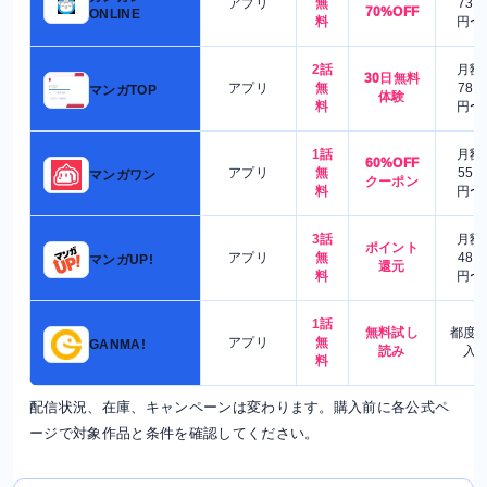
アプリ
無
730
70%OFF
ONLINE
料
円〜
2話
月額
30日無料
アプリ
無
780
マンガTOP
体験
料
円〜
1話
月額
60%OFF
アプリ
無
550
マンガワン
クーポン
料
円〜
3話
月額
ポイント
アプリ
無
480
マンガUP!
還元
料
円〜
1話
無料試し
都度
アプリ
無
GANMA!
読み
入
料
配信状況、在庫、キャンペーンは変わります。購入前に各公式ペ
ージで対象作品と条件を確認してください。