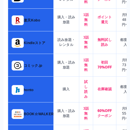
料
円〜
1話
月額
購入・読み
ポイント
無
480
楽天Kobo
放題
還元
料
円〜
3話
読み放題・
無料試し
都度
無
Kindleストア
レンタル
読み
入
料
1話
月額
購入・読み
初回
無
730
コミック.jp
放題
70%OFF
料
円〜
試
し
都度
購入
在庫確認
honto
読
入
み
3話
月額
購入・読み
60%OFF
無
550
BOOK☆WALKER
放題
クーポン
料
円〜