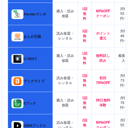
1話
月額
購入・読み
60%OFF
無
550
Amebaマンガ
放題
クーポン
料
円〜
3話
月額
読み放題・
ポイント
無
480
まんが王国
レンタル
還元
料
円〜
1話
購入・読み
無料試し
都度
無
U-NEXT
放題
読み
入
料
2話
月額
読み放題・
初回
無
730
ブックライブ
レンタル
70%OFF
料
円〜
3話
月額
購入・読み
30日無料
無
780
dブック
放題
体験
料
円〜
2話
月額
読み放題・
60%OFF
無
550
DMMブックス
レンタル
クーポン