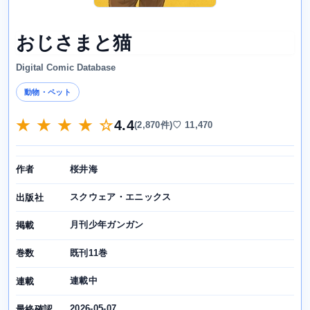
おじさまと猫
Digital Comic Database
動物・ペット
★ ★ ★ ★ ☆
4.4
(2,870件)
♡ 11,470
桜井海
作者
スクウェア・エニックス
出版社
月刊少年ガンガン
掲載
既刊11巻
巻数
連載中
連載
2026-05-07
最終確認