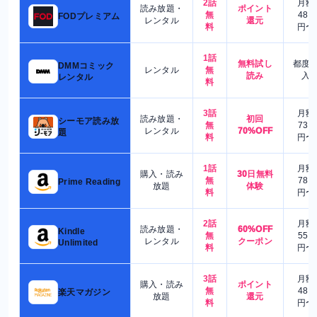
2話
月額
読み放題・
ポイント
無
480
FODプレミアム
レンタル
還元
料
円〜
1話
無料試し
都度
DMMコミック
レンタル
無
読み
入
レンタル
料
3話
月額
読み放題・
初回
シーモア読み放
無
730
レンタル
70%OFF
題
料
円〜
1話
月額
購入・読み
30日無料
無
780
Prime Reading
放題
体験
料
円〜
2話
月額
読み放題・
60%OFF
Kindle
無
550
レンタル
クーポン
Unlimited
料
円〜
3話
月額
購入・読み
ポイント
無
480
楽天マガジン
放題
還元
料
円〜