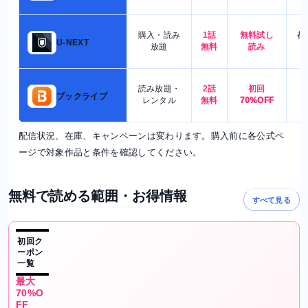
購入・読み
1話
無料試し
都
U-NEXT
放題
無料
読み
読み放題・
2話
初回
7
ブックライブ
レンタル
無料
70%OFF
配信状況、在庫、キャンペーンは変わります。購入前に各公式ペ
ージで対象作品と条件を確認してください。
無料で読める範囲・お得情報
すべて見る
初回ク
ーポン
一覧
最大
70%O
FF