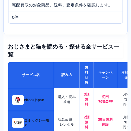
宅配買取の対象商品、送料、査定条件を確認します。
0件
おじさまと猫を読める・探せる全サービス一
覧
無
料
キャンペ
月額
サービス名
読み方
話
ーン
金
数
3話
月額
購入・読み
初回
無
730
ebookjapan
放題
70%OFF
料
円〜
2話
月額
読み放題・
30日無料
コミックシーモ
無
780
レンタル
体験
ア
料
円〜