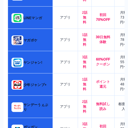
2話
月額
初回
アプリ
無
730
LINEマンガ
70%OFF
料
円〜
1話
月額
30日無料
アプリ
無
780
マガポケ
体験
料
円〜
3話
月額
60%OFF
アプリ
無
550
ヤンジャン!
クーポン
料
円〜
1話
月額
ポイント
アプリ
無
480
少年ジャンプ+
還元
料
円〜
2話
無料試し
都度
サンデーうぇぶ
アプリ
無
読み
入
り
料
3話
月額
初回
ガンガン