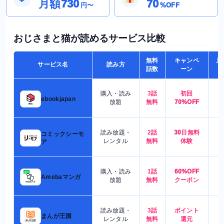
月額730
70
円〜
%OFF
おじさまと猫が読めるサービス比較
無料
キャンペ
月
サービス名
読み方
話数
ーン
購入・読み
3話
初回
7
ebookjapan
放題
無料
70%OFF
読み放題・
2話
30日無料
コミックシーモ
7
レンタル
無料
体験
ア
購入・読み
1話
60%OFF
5
Amebaマンガ
放題
無料
クーポン
読み放題・
3話
ポイント
4
まんが王国
レンタル
無料
還元