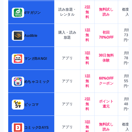
2話
読み放題・
無料試し
都度
無
dマガジン
レンタル
読み
入
料
1話
月額
購入・読み
初回
無
730
Audible
放題
70%OFF
料
円〜
3話
月額
30日無料
アプリ
無
780
マンガBANG!
体験
料
円〜
1話
月額
60%OFF
アプリ
無
550
めちゃコミック
クーポン
料
円〜
2話
月額
ポイント
アプリ
無
480
ピッコマ
還元
料
円〜
3話
無料試し
都度
アプリ
無
コミックDAYS
読み
入
料