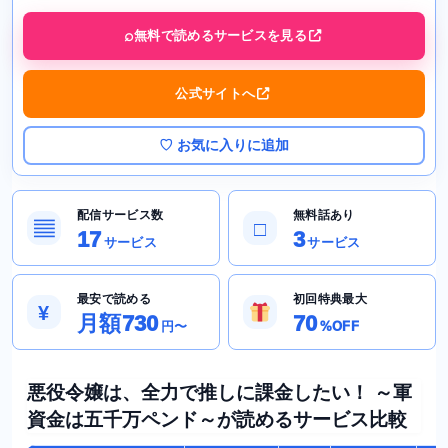
無料で読めるサービスを見る
公式サイトへ
♡ お気に入りに追加
配信サービス数
無料話あり
▤
□
17
3
サービス
サービス
最安で読める
初回特典最大
¥
月額730
70
円〜
%OFF
悪役令嬢は、全力で推しに課金したい！ ～軍
資金は五千万ペンド～が読めるサービス比較