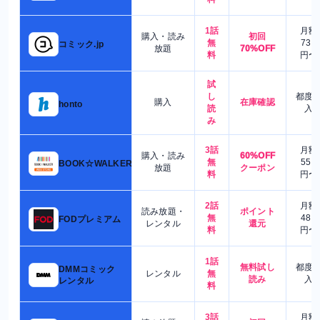
1話
月額
購入・読み
初回
無
730
コミック.jp
放題
70%OFF
料
円〜
試
し
都度
購入
在庫確認
honto
読
入
み
3話
月額
購入・読み
60%OFF
無
550
BOOK☆WALKER
放題
クーポン
料
円〜
2話
月額
読み放題・
ポイント
無
480
FODプレミアム
レンタル
還元
料
円〜
1話
無料試し
都度
DMMコミック
レンタル
無
読み
入
レンタル
料
3話
月額