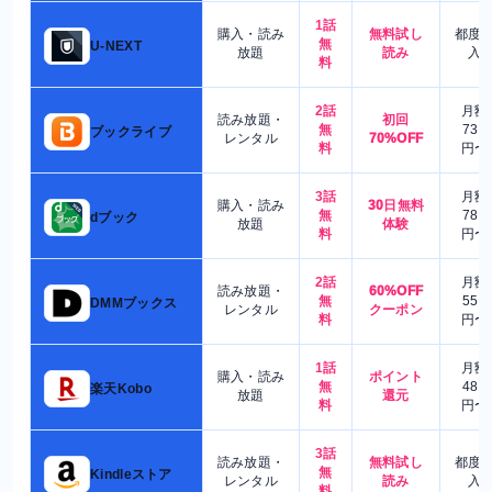
1話
購入・読み
無料試し
都度
無
U-NEXT
放題
読み
入
料
2話
月額
読み放題・
初回
無
730
ブックライブ
レンタル
70%OFF
料
円〜
3話
月額
購入・読み
30日無料
無
780
dブック
放題
体験
料
円〜
2話
月額
読み放題・
60%OFF
無
550
DMMブックス
レンタル
クーポン
料
円〜
1話
月額
購入・読み
ポイント
無
480
楽天Kobo
放題
還元
料
円〜
3話
読み放題・
無料試し
都度
無
Kindleストア
レンタル
読み
入
料