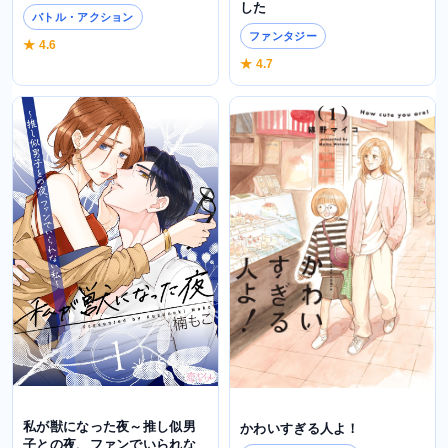
した
バトル・アクション
ファンタジー
★ 4.6
★ 4.7
私が獣になった夜～推し似男
かわいすぎる人よ！
子との夜、ファンでいられな