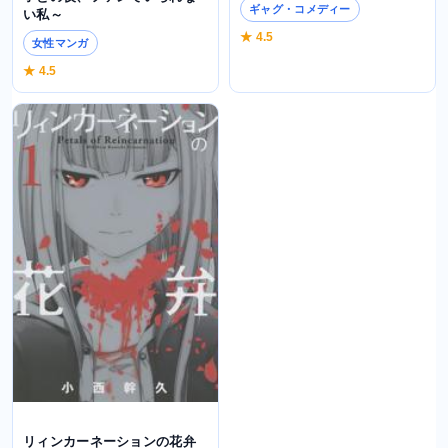
ギャグ・コメディー
い私～
★ 4.5
女性マンガ
★ 4.5
リィンカーネーションの花弁