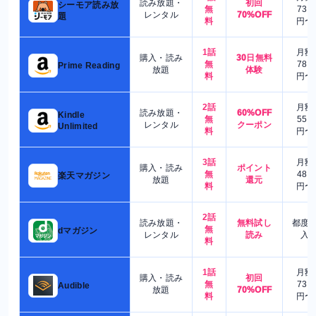
読み放題・
初回
シーモア読み放
無
730
レンタル
70%OFF
題
料
円〜
1話
月額
購入・読み
30日無料
無
780
Prime Reading
放題
体験
料
円〜
2話
月額
読み放題・
60%OFF
Kindle
無
550
レンタル
クーポン
Unlimited
料
円〜
3話
月額
購入・読み
ポイント
無
480
楽天マガジン
放題
還元
料
円〜
2話
読み放題・
無料試し
都度
無
dマガジン
レンタル
読み
入
料
1話
月額
購入・読み
初回
無
730
Audible
放題
70%OFF
料
円〜