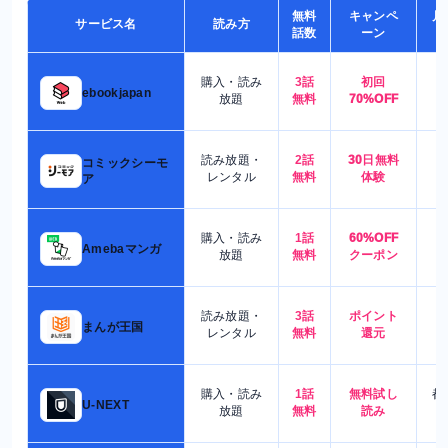
無料
キャンペ
月
サービス名
読み方
話数
ーン
購入・読み
3話
初回
7
ebookjapan
放題
無料
70%OFF
読み放題・
2話
30日無料
コミックシーモ
7
レンタル
無料
体験
ア
購入・読み
1話
60%OFF
5
Amebaマンガ
放題
無料
クーポン
読み放題・
3話
ポイント
4
まんが王国
レンタル
無料
還元
購入・読み
1話
無料試し
都
U-NEXT
放題
無料
読み