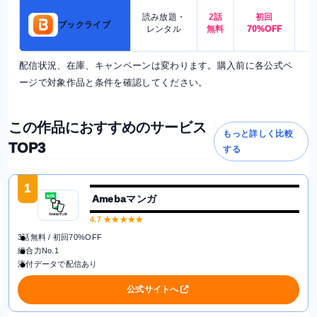
読み放題・
2話
初回
7
ブックライブ
レンタル
無料
70%OFF
配信状況、在庫、キャンペーンは変わります。購入前に各公式ペ
ージで対象作品と条件を確認してください。
この作品におすすめのサービス
もっと詳しく比較
TOP3
する
1
Amebaマンガ
4.7
★★★★★
3話無料 / 初回70%OFF
総合力No.1
添付データで配信あり
公式サイトへ