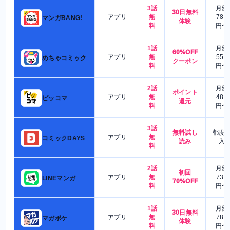
3話
月額
30日無料
アプリ
無
780
マンガBANG!
体験
料
円〜
1話
月額
60%OFF
アプリ
無
550
めちゃコミック
クーポン
料
円〜
2話
月額
ポイント
アプリ
無
480
ピッコマ
還元
料
円〜
3話
無料試し
都度
アプリ
無
コミックDAYS
読み
入
料
2話
月額
初回
アプリ
無
730
LINEマンガ
70%OFF
料
円〜
1話
月額
30日無料
アプリ
無
780
マガポケ
体験
料
円〜