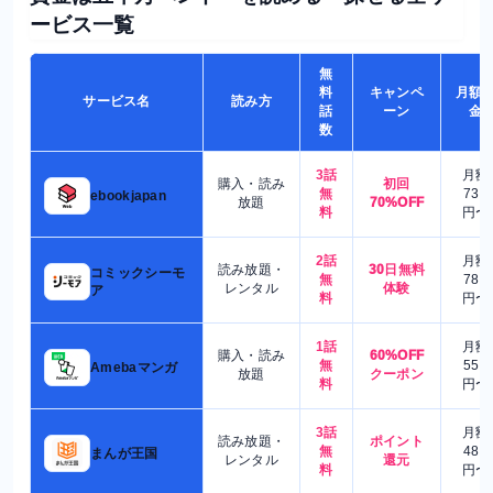
ービス一覧
無
料
キャンペ
月額
サービス名
読み方
話
ーン
金
数
3話
月額
購入・読み
初回
無
730
ebookjapan
放題
70%OFF
料
円〜
2話
月額
読み放題・
30日無料
コミックシーモ
無
780
レンタル
体験
ア
料
円〜
1話
月額
購入・読み
60%OFF
無
550
Amebaマンガ
放題
クーポン
料
円〜
3話
月額
読み放題・
ポイント
無
480
まんが王国
レンタル
還元
料
円〜