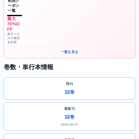
初回ク
ーポン
一覧
最大
70%O
FF
各サービ
スの条件
を比較
一覧を見る
巻数・単行本情報
既刊
12巻
最新刊
12巻
2026-05-07