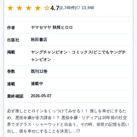
★ ★ ★ ★ ☆
4.7
(2,748件)
♡ 13,948
ヤマセマヤ 秋桜ヒロロ
作者
秋田書店
出版社
ヤングチャンピオン・コミックス/どこでもヤングチ
掲載
ャンピオン
既刊12巻
巻数
連載中
連載
2026-05-07
最終確認
必ず推しとヒロインをくっつけてみせる！！ 推しを幸せにするた
め、悪役令嬢が全力課金！？ 悪役令嬢・リディアは10年前の社交
界でダグラス・シャーウッドと出会う。その時、前世の記憶を思い
出し、彼を幸せにすることを決意し…!?