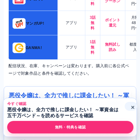
クーポン
料
円〜
3話
月額
ポイント
アプリ
無
480
マンガUP!
還元
料
円〜
1話
無料試し
都度
アプリ
無
GANMA!
読み
入
料
配信状況、在庫、キャンペーンは変わります。購入前に各公式ペ
ージで対象作品と条件を確認してください。
悪役令嬢は、全力で推しに課金したい！ ～軍
資金は五千万ペンド～を読むならまず確認し
今すぐ確認
×
悪役令嬢は、全力で推しに課金したい！ ～軍資金は
たいルート
五千万ペンド～を読めるサービスを確認
このページでは、電子で読む、紙で全巻をそろえるに分
無料・特典を確認
けて確認先を整理しています。配信や在庫は変わるた