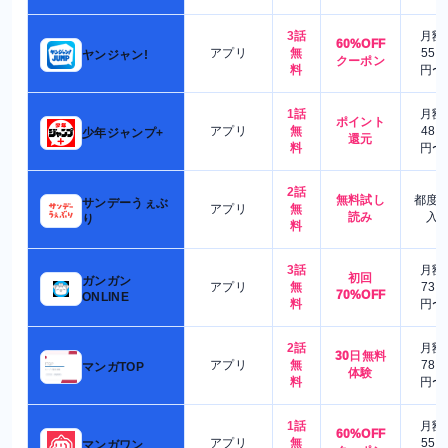
3話
月額
60%OFF
アプリ
無
550
ヤンジャン!
クーポン
料
円〜
1話
月額
ポイント
アプリ
無
480
少年ジャンプ+
還元
料
円〜
2話
無料試し
都度
サンデーうぇぶ
アプリ
無
読み
入
り
料
3話
月額
初回
ガンガン
アプリ
無
730
70%OFF
ONLINE
料
円〜
2話
月額
30日無料
アプリ
無
780
マンガTOP
体験
料
円〜
1話
月額
60%OFF
アプリ
無
550
マンガワン