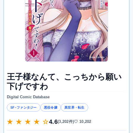
王子様なんて、こっちから願い
下げですわ
Digital Comic Database
SF･ファンタジー
悪役令嬢
異世界・転生
★ ★ ★ ★ ☆
4.6
(3,202件)
♡ 10,202