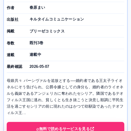
春原まい
作者
キルタイムコミュニケーション
出版社
ブリーゼコミックス
掲載
既刊3巻
巻数
連載中
連載
2026-05-07
最終確認
母娘共々 パーシヴァルを追放とする──婚約者である王太子ライオ
ネルにそう告げられ、公爵令嬢としての身分も、婚約者のライオネ
ルも義妹であるアンジェリカに奪われたセシリア。隣国であるテオ
フィルス王国に逃れ、貧しくとも生き抜こうと決意し順調に平民生
活を過ごすセシリアの前に現れたのはかつて幼馴染であったテオフ
ィルス王...
無料で読めるサービスを見る