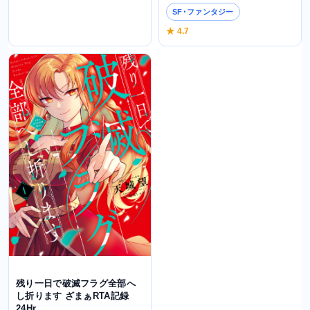
SF･ファンタジー
★ 4.7
残り一日で破滅フラグ全部へ
し折ります ざまぁRTA記録
24Hr.