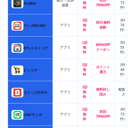
購入・読み
初回
無
730
Audible
放題
70%OFF
料
円〜
3話
月額
30日無料
アプリ
無
780
マンガBANG!
体験
料
円〜
1話
月額
60%OFF
アプリ
無
550
めちゃコミック
クーポン
料
円〜
2話
月額
ポイント
アプリ
無
480
ピッコマ
還元
料
円〜
3話
無料試し
都度
アプリ
無
コミックDAYS
読み
入
料
2話
月額
初回
アプリ
無
730
LINEマンガ
70%OFF
料
円〜