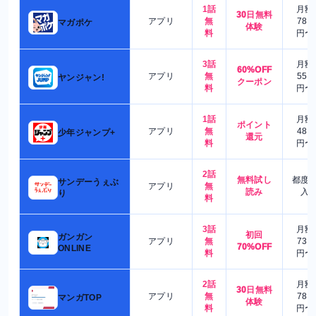
1話
月額
30日無料
アプリ
無
780
マガポケ
体験
料
円〜
3話
月額
60%OFF
アプリ
無
550
ヤンジャン!
クーポン
料
円〜
1話
月額
ポイント
アプリ
無
480
少年ジャンプ+
還元
料
円〜
2話
無料試し
都度
サンデーうぇぶ
アプリ
無
読み
入
り
料
3話
月額
初回
ガンガン
アプリ
無
730
70%OFF
ONLINE
料
円〜
2話
月額
30日無料
アプリ
無
780
マンガTOP
体験
料
円〜