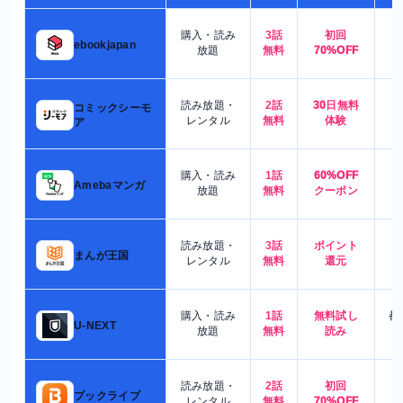
購入・読み
3話
初回
7
ebookjapan
放題
無料
70%OFF
読み放題・
2話
30日無料
コミックシーモ
7
レンタル
無料
体験
ア
購入・読み
1話
60%OFF
5
Amebaマンガ
放題
無料
クーポン
読み放題・
3話
ポイント
4
まんが王国
レンタル
無料
還元
購入・読み
1話
無料試し
都
U-NEXT
放題
無料
読み
読み放題・
2話
初回
7
ブックライブ
レンタル
無料
70%OFF