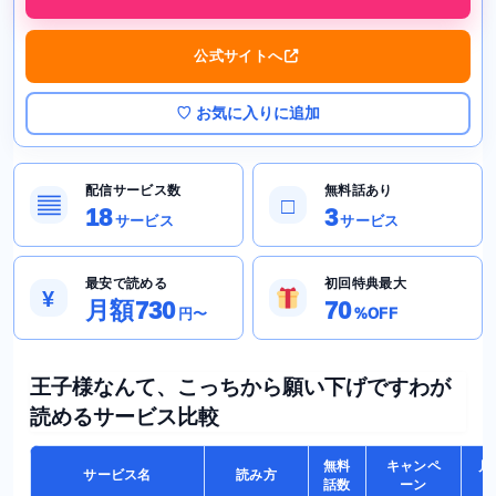
公式サイトへ
♡ お気に入りに追加
配信サービス数
無料話あり
▤
□
18
3
サービス
サービス
最安で読める
初回特典最大
¥
月額730
70
円〜
%OFF
王子様なんて、こっちから願い下げですわが
読めるサービス比較
無料
キャンペ
月
サービス名
読み方
話数
ーン