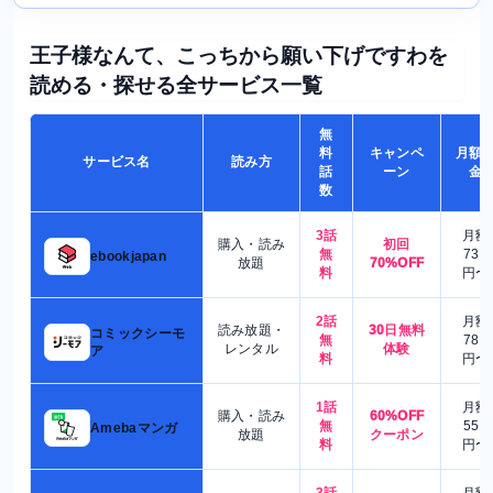
王子様なんて、こっちから願い下げですわを
読める・探せる全サービス一覧
無
料
キャンペ
月額
サービス名
読み方
話
ーン
金
数
3話
月額
購入・読み
初回
無
730
ebookjapan
放題
70%OFF
料
円〜
2話
月額
読み放題・
30日無料
コミックシーモ
無
780
レンタル
体験
ア
料
円〜
1話
月額
購入・読み
60%OFF
無
550
Amebaマンガ
放題
クーポン
料
円〜