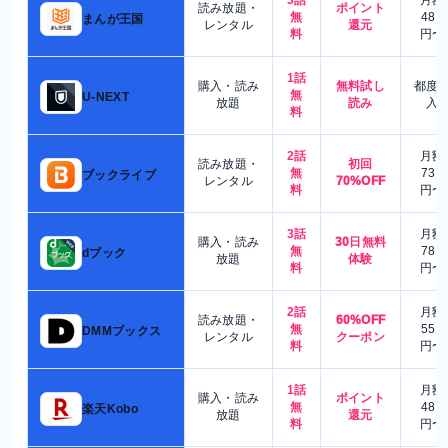
3話
月額
読み放題・
ポイント
無
480
まんが王国
レンタル
還元
料
円〜
1話
購入・読み
無料試し
都度
無
U-NEXT
放題
読み
入
料
2話
月額
読み放題・
初回
無
730
ブックライブ
レンタル
70%OFF
料
円〜
3話
月額
購入・読み
30日無料
無
780
dブック
放題
体験
料
円〜
2話
月額
読み放題・
60%OFF
無
550
DMMブックス
レンタル
クーポン
料
円〜
1話
月額
購入・読み
ポイント
無
480
楽天Kobo
放題
還元
料
円〜