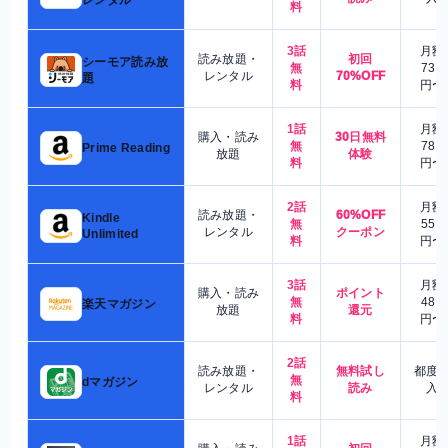
レンタル
料
3話
月額
読み放題・
初回
シーモア読み放
無
730
レンタル
70%OFF
題
料
円〜
1話
月額
購入・読み
30日無料
無
780
Prime Reading
放題
体験
料
円〜
2話
月額
読み放題・
60%OFF
Kindle
無
550
レンタル
クーポン
Unlimited
料
円〜
3話
月額
購入・読み
ポイント
無
480
楽天マガジン
放題
還元
料
円〜
2話
読み放題・
無料試し
都度
無
dマガジン
レンタル
読み
入
料
1話
月額