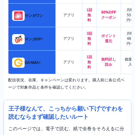
1話
月額
60%OFF
アプリ
無
550
マンガワン
クーポン
料
円〜
3話
月額
ポイント
アプリ
無
480
マンガUP!
還元
料
円〜
1話
無料試し
都度
アプリ
無
GANMA!
読み
入
料
配信状況、在庫、キャンペーンは変わります。購入前に各公式ペ
ージで対象作品と条件を確認してください。
王子様なんて、こっちから願い下げですわを
読むならまず確認したいルート
このページでは、電子で読む、紙で全巻をそろえるに分