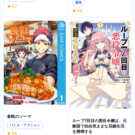
漫画
★ 4.7
★ 4.4
食戟のソーマ
ループ7回目の悪役令嬢は、元
バトル・アクション
敵国で自由気ままな花嫁生活
を満喫する
★ 4.5