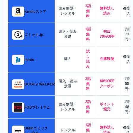
3話
読み放題・
無料試し
都度
無
Kindleストア
レンタル
読み
入
料
1話
月額
購入・読み
初回
無
730
コミック.jp
放題
70%OFF
料
円〜
試
し
都度
購入
在庫確認
honto
読
入
み
3話
月額
購入・読み
60%OFF
無
550
BOOK☆WALKER
放題
クーポン
料
円〜
2話
月額
読み放題・
ポイント
無
480
FODプレミアム
レンタル
還元
料
円〜
1話
無料試し
都度
DMMコミック
レンタル
無
読み
入