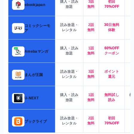
購入・読み
3話
初回
7
ebookjapan
放題
無料
70%OFF
読み放題・
2話
30日無料
コミックシーモ
7
レンタル
無料
体験
ア
購入・読み
1話
60%OFF
5
Amebaマンガ
放題
無料
クーポン
読み放題・
3話
ポイント
4
まんが王国
レンタル
無料
還元
購入・読み
1話
無料試し
都
U-NEXT
放題
無料
読み
読み放題・
2話
初回
7
ブックライブ
レンタル
無料
70%OFF