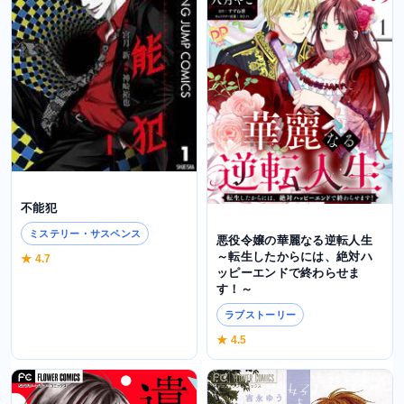
不能犯
ミステリー・サスペンス
悪役令嬢の華麗なる逆転人生
～転生したからには、絶対ハ
★ 4.7
ッピーエンドで終わらせま
す！～
ラブストーリー
★ 4.5