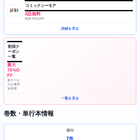
コミックシーモア
3話無料
初回70%OFF
詳細を見る
初回ク
ーポン
一覧
最大
70%O
FF
各サービ
スの条件
を比較
一覧を見る
巻数・単行本情報
既刊
7巻