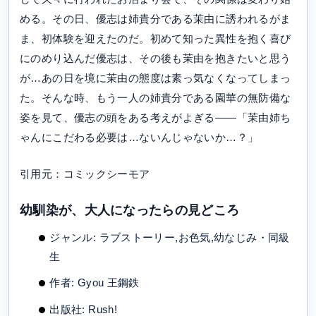
める。その日、優志は姉貴分である茉由に誘われるがま
ま、初体験を迎えたのだ。初めて知った異性を抱く喜び
にのめり込んだ優志は、その後も茉由を抱きたいと思う
が…あの日を境に茉由の態度は素っ気なくなってしまっ
た。そんな時、もう一人の姉貴分である園華の無防備な
姿を見て、優志の頭をある考えがよぎる――「茉由姉ち
ゃんにこだわる必要は…ないんじゃないか…？」
引用元：コミックシーモア
幼馴染が、大人になったらの見どころ
ジャンル: ラブストーリー,お色気,幼なじみ・同級
生
作者: Gyou 王鋼鉄
出版社: Rush!