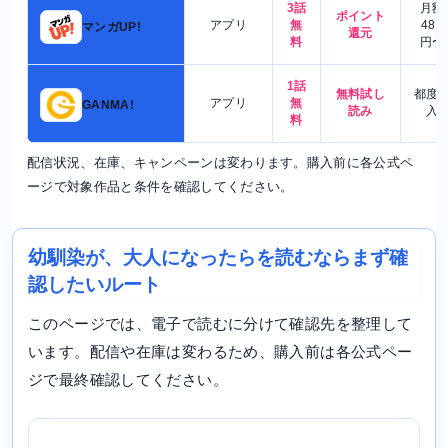
3話
月額
ポイント
アプリ
無
480
マンガUP!
還元
料
円〜
1話
無料試し
都度
アプリ
無
GANMA!
読み
入
料
配信状況、在庫、キャンペーンは変わります。購入前に各公式ペ
ージで対象作品と条件を確認してください。
幼馴染が、大人になったらを読むならまず確
認したいルート
このページでは、電子で読むに分けて確認先を整理して
います。配信や在庫は変わるため、購入前は各公式ペー
ジで最終確認してください。