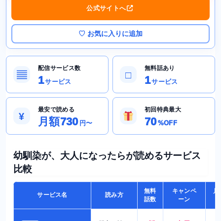
公式サイトへ
♡ お気に入りに追加
配信サービス数
無料話あり
▤
□
1
1
サービス
サービス
最安で読める
初回特典最大
¥
月額730
70
円〜
%OFF
幼馴染が、大人になったらが読めるサービス
比較
無料
キャンペ
月
サービス名
読み方
話数
ーン