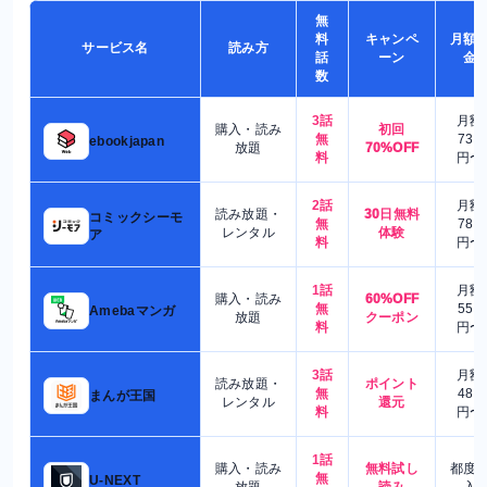
無
料
キャンペ
月額
サービス名
読み方
話
ーン
金
数
3話
月額
購入・読み
初回
無
730
ebookjapan
放題
70%OFF
料
円〜
2話
月額
読み放題・
30日無料
コミックシーモ
無
780
レンタル
体験
ア
料
円〜
1話
月額
購入・読み
60%OFF
無
550
Amebaマンガ
放題
クーポン
料
円〜
3話
月額
読み放題・
ポイント
無
480
まんが王国
レンタル
還元
料
円〜
1話
購入・読み
無料試し
都度
無
U-NEXT