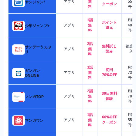
アプリ
無
550
ヤンジャン!
クーポン
料
円〜
1話
月額
ポイント
アプリ
無
480
少年ジャンプ+
還元
料
円〜
2話
無料試し
都度
サンデーうぇぶ
アプリ
無
読み
入
り
料
3話
月額
初回
ガンガン
アプリ
無
730
70%OFF
ONLINE
料
円〜
2話
月額
30日無料
アプリ
無
780
マンガTOP
体験
料
円〜
1話
月額
60%OFF
アプリ
無
550
マンガワン
クーポン
料
円〜