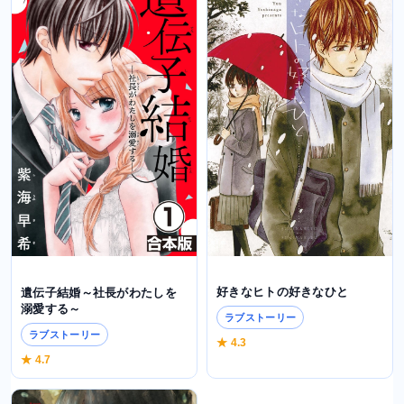
好きなヒトの好きなひと
遺伝子結婚～社長がわたしを
溺愛する～
ラブストーリー
ラブストーリー
★ 4.3
★ 4.7