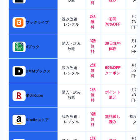
放題
読み
入
料
2話
月額
読み放題・
初回
無
730
ブックライブ
レンタル
70%OFF
料
円〜
3話
月額
購入・読み
30日無料
無
780
dブック
放題
体験
料
円〜
2話
月額
読み放題・
60%OFF
無
550
DMMブックス
レンタル
クーポン
料
円〜
1話
月額
購入・読み
ポイント
無
480
楽天Kobo
放題
還元
料
円〜
3話
読み放題・
無料試し
都度
無
Kindleストア
レンタル
読み
入
料
1話
月額