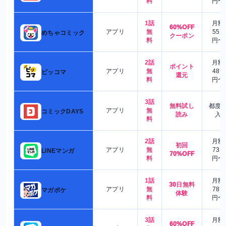
料
円〜
1話
月額
60%OFF
アプリ
無
550
めちゃコミック
クーポン
料
円〜
2話
月額
ポイント
アプリ
無
480
ピッコマ
還元
料
円〜
3話
無料試し
都度
アプリ
無
コミックDAYS
読み
入
料
2話
月額
初回
アプリ
無
730
LINEマンガ
70%OFF
料
円〜
1話
月額
30日無料
アプリ
無
780
マガポケ
体験
料
円〜
3話
月額
60%OFF