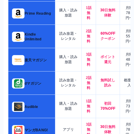
1話
月額
購入・読み
30日無料
無
780
Prime Reading
放題
体験
料
円〜
2話
月額
読み放題・
60%OFF
Kindle
無
550
レンタル
クーポン
Unlimited
料
円〜
3話
月額
購入・読み
ポイント
無
480
楽天マガジン
放題
還元
料
円〜
2話
読み放題・
無料試し
都度
無
dマガジン
レンタル
読み
入
料
1話
月額
購入・読み
初回
無
730
Audible
放題
70%OFF
料
円〜
3話
月額
30日無料
アプリ
無
780
マンガBANG!
体験