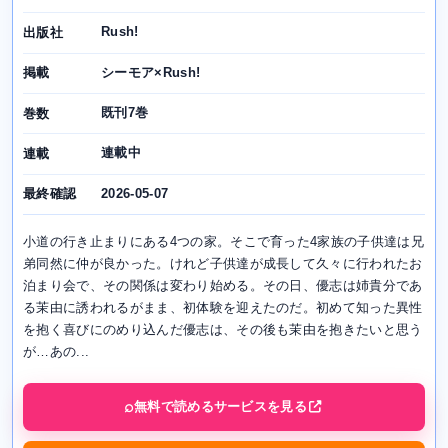
Rush!
出版社
シーモア×Rush!
掲載
既刊7巻
巻数
連載中
連載
2026-05-07
最終確認
小道の行き止まりにある4つの家。そこで育った4家族の子供達は兄
弟同然に仲が良かった。けれど子供達が成長して久々に行われたお
泊まり会で、その関係は変わり始める。その日、優志は姉貴分であ
る茉由に誘われるがまま、初体験を迎えたのだ。初めて知った異性
を抱く喜びにのめり込んだ優志は、その後も茉由を抱きたいと思う
が…あの...
無料で読めるサービスを見る