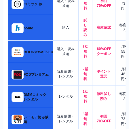
購入・読み
初回
無
730
コミック.jp
放題
70%OFF
料
円〜
試
し
都度
購入
在庫確認
honto
読
入
み
3話
月額
購入・読み
60%OFF
無
550
BOOK☆WALKER
放題
クーポン
料
円〜
2話
月額
読み放題・
ポイント
無
480
FODプレミアム
レンタル
還元
料
円〜
1話
無料試し
都度
DMMコミック
レンタル
無
読み
入
レンタル
料
3話
月額
読み放題・
初回
シーモア読み放
無
730
レンタル
70%OFF
題
料
円〜