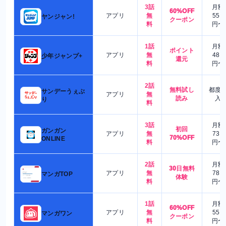
3話
月額
60%OFF
アプリ
無
550
ヤンジャン!
クーポン
料
円〜
1話
月額
ポイント
アプリ
無
480
少年ジャンプ+
還元
料
円〜
2話
無料試し
都度
サンデーうぇぶ
アプリ
無
読み
入
り
料
3話
月額
初回
ガンガン
アプリ
無
730
70%OFF
ONLINE
料
円〜
2話
月額
30日無料
アプリ
無
780
マンガTOP
体験
料
円〜
1話
月額
60%OFF
アプリ
無
550
マンガワン
クーポン
料
円〜