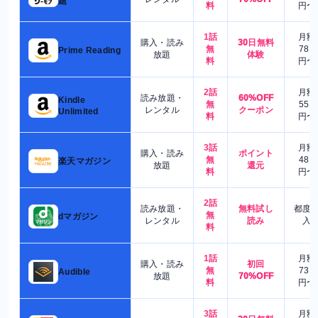
題
料
円〜
1話
月額
購入・読み
30日無料
無
780
Prime Reading
放題
体験
料
円〜
2話
月額
読み放題・
60%OFF
Kindle
無
550
レンタル
クーポン
Unlimited
料
円〜
3話
月額
購入・読み
ポイント
無
480
楽天マガジン
放題
還元
料
円〜
2話
読み放題・
無料試し
都度
無
dマガジン
レンタル
読み
入
料
1話
月額
購入・読み
初回
無
730
Audible
放題
70%OFF
料
円〜
3話
月額