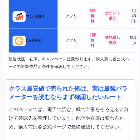
3話
月額
ポイント
アプリ
無
480
マンガUP!
還元
料
円〜
1話
無料試し
都度
アプリ
無
GANMA!
読み
入
料
配信状況、在庫、キャンペーンは変わります。購入前に各公式ペ
ージで対象作品と条件を確認してください。
クラス最安値で売られた俺は、実は最強パラ
メーターを読むならまず確認したいルート
このページでは、電子で読む、紙で全巻をそろえるに分
けて確認先を整理しています。配信や在庫は変わるた
め、購入前は各公式ページで最終確認してください。