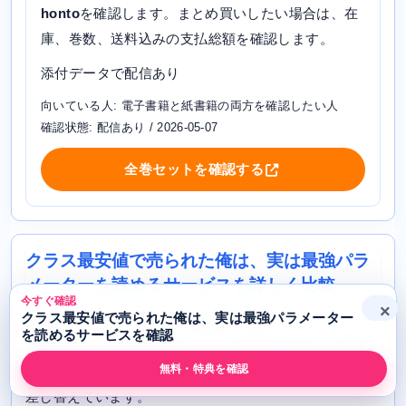
honto
を確認します。まとめ買いしたい場合は、在
庫、巻数、送料込みの支払総額を確認します。
添付データで配信あり
向いている人: 電子書籍と紙書籍の両方を確認したい人
確認状態: 配信あり / 2026-05-07
全巻セットを確認する
クラス最安値で売られた俺は、実は最強パラ
メーターを読めるサービスを詳しく比較
今すぐ確認
×
クラス最安値で売られた俺は、実は最強パラメーター
ここからは、各サービスで確認すべきポイントを詳しく
を読めるサービスを確認
整理します。本文は漫画サービスDB側に登録した詳細テ
無料・特典を確認
ンプレートを使い、作品名と確認メモだけを作品ごとに
差し替えています。