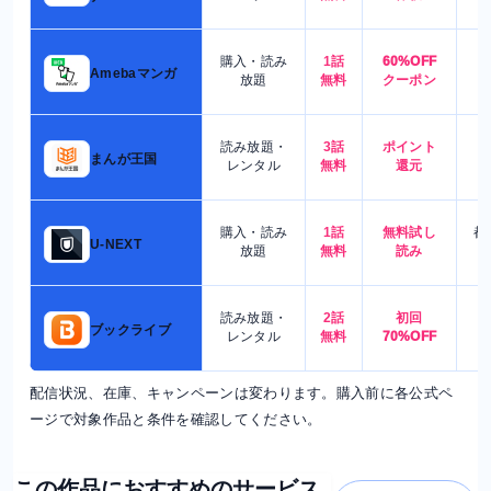
購入・読み
1話
60%OFF
5
Amebaマンガ
放題
無料
クーポン
読み放題・
3話
ポイント
4
まんが王国
レンタル
無料
還元
購入・読み
1話
無料試し
都
U-NEXT
放題
無料
読み
読み放題・
2話
初回
7
ブックライブ
レンタル
無料
70%OFF
配信状況、在庫、キャンペーンは変わります。購入前に各公式ペ
ージで対象作品と条件を確認してください。
この作品におすすめのサービス