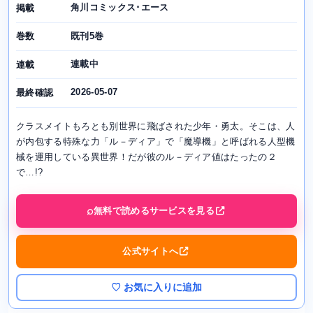
角川コミックス･エース
掲載
既刊5巻
巻数
連載中
連載
2026-05-07
最終確認
クラスメイトもろとも別世界に飛ばされた少年・勇太。そこは、人
が内包する特殊な力「ル－ディア」で「魔導機」と呼ばれる人型機
械を運用している異世界！だが彼のル－ディア値はたったの２
で…!?
無料で読めるサービスを見る
公式サイトへ
♡ お気に入りに追加