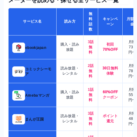
メーターを読める・探せる全サービス一覧
無
料
キャンペ
月額
サービス名
読み方
話
ーン
金
数
3話
月額
購入・読み
初回
無
730
ebookjapan
放題
70%OFF
料
円〜
2話
月額
読み放題・
30日無料
コミックシーモ
無
780
レンタル
体験
ア
料
円〜
1話
月額
購入・読み
60%OFF
無
550
Amebaマンガ
放題
クーポン
料
円〜
3話
月額
読み放題・
ポイント
無
480
まんが王国
レンタル
還元
料
円〜