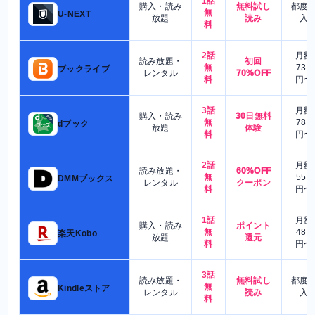
1話
購入・読み
無料試し
都度
無
U-NEXT
放題
読み
入
料
2話
月額
読み放題・
初回
無
730
ブックライブ
レンタル
70%OFF
料
円〜
3話
月額
購入・読み
30日無料
無
780
dブック
放題
体験
料
円〜
2話
月額
読み放題・
60%OFF
無
550
DMMブックス
レンタル
クーポン
料
円〜
1話
月額
購入・読み
ポイント
無
480
楽天Kobo
放題
還元
料
円〜
3話
読み放題・
無料試し
都度
無
Kindleストア
レンタル
読み
入
料