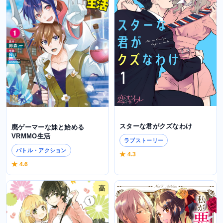
スターな君がクズなわけ
廃ゲーマーな妹と始める
VRMMO生活
ラブストーリー
バトル・アクション
★ 4.3
★ 4.6