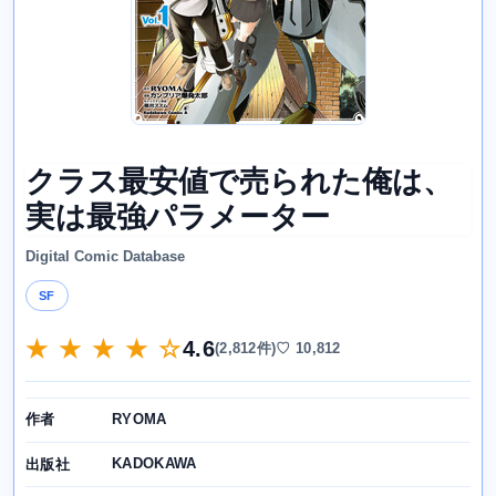
クラス最安値で売られた俺は、
実は最強パラメーター
Digital Comic Database
SF
★ ★ ★ ★ ☆
4.6
(2,812件)
♡ 10,812
RYOMA
作者
KADOKAWA
出版社