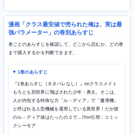
漫画「クラス最安値で売られた俺は、実は最
強パラメーター」の巻別あらすじ
巻ごとのあらすじを確認して、どこから読むか、どの巻
まで購入するかを判断できます。
1巻のあらすじ
『1巻あらすじ（ネタバレなし）』nnクラスメイト
もろとも別世界に飛ばされた少年・勇太。そこは、
人が内包する特殊な力「ル－ディア」で「魔導機」
と呼ばれる人型機械を運用している異世界！だが彼
のル－ディア値はたったの２で…!?nn引用：コミッ
クシーモア