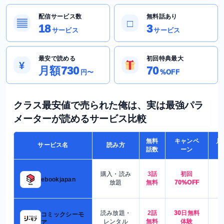
配信サービス数
無料話あり
▤
□
18
3
サービス
サービス
最安で読める
初回特典最大
¥
月額730
70
円〜
%OFF
クラス最安値で売られた俺は、実は最強パラ
メーターが読めるサービス比較
無料
キャンペ
月
サービス名
読み方
話数
ーン
購入・読み
3話
初回
7
ebookjapan
放題
無料
70%OFF
読み放題・
2話
30日無料
コミックシーモ
7
レンタル
無料
体験
ア