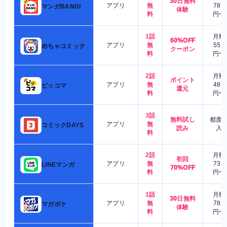
30日無料
アプリ
無
780
マンガBANG!
体験
料
円〜
1話
月額
60%OFF
アプリ
無
550
めちゃコミック
クーポン
料
円〜
2話
月額
ポイント
アプリ
無
480
ピッコマ
還元
料
円〜
3話
無料試し
都度
アプリ
無
コミックDAYS
読み
入
料
2話
月額
初回
アプリ
無
730
LINEマンガ
70%OFF
料
円〜
1話
月額
30日無料
アプリ
無
780
マガポケ
体験
料
円〜