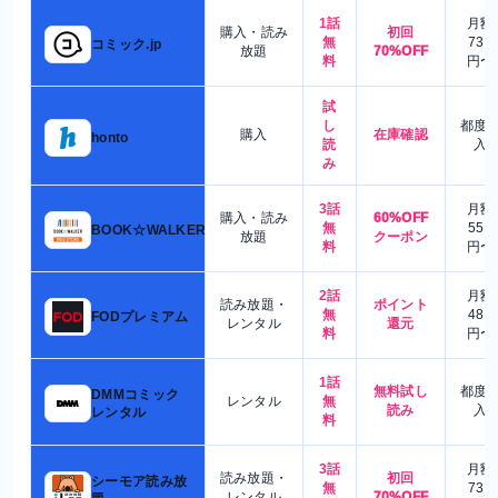
1話
月額
購入・読み
初回
無
730
コミック.jp
放題
70%OFF
料
円〜
試
し
都度
購入
在庫確認
honto
読
入
み
3話
月額
購入・読み
60%OFF
無
550
BOOK☆WALKER
放題
クーポン
料
円〜
2話
月額
読み放題・
ポイント
無
480
FODプレミアム
レンタル
還元
料
円〜
1話
無料試し
都度
DMMコミック
レンタル
無
読み
入
レンタル
料
3話
月額
読み放題・
初回
シーモア読み放
無
730
レンタル
70%OFF