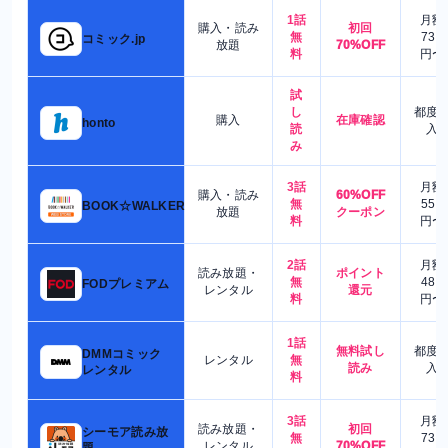
1話
月額
購入・読み
初回
無
730
コミック.jp
放題
70%OFF
料
円〜
試
し
都度
購入
在庫確認
honto
読
入
み
3話
月額
購入・読み
60%OFF
無
550
BOOK☆WALKER
放題
クーポン
料
円〜
2話
月額
読み放題・
ポイント
無
480
FODプレミアム
レンタル
還元
料
円〜
1話
無料試し
都度
DMMコミック
レンタル
無
読み
入
レンタル
料
3話
月額
読み放題・
初回
シーモア読み放
無
730
レンタル
70%OFF
題