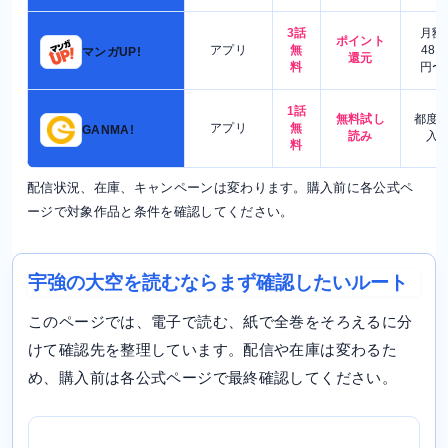
3話
月額
ポイント
アプリ
無
480
マンガUP!
還元
料
円〜
1話
無料試し
都度
アプリ
無
GANMA!
読み
入
料
配信状況、在庫、キャンペーンは変わります。購入前に各公式ペ
ージで対象作品と条件を確認してください。
宇強の大空を読むならまず確認したいルート
このページでは、電子で読む、紙で全巻をそろえるに分
けて確認先を整理しています。配信や在庫は変わるた
め、購入前は各公式ページで最終確認してください。