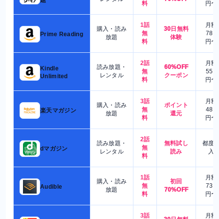
料
円〜
1話
月額
購入・読み
30日無料
無
780
Prime Reading
放題
体験
料
円〜
2話
月額
読み放題・
60%OFF
Kindle
無
550
レンタル
クーポン
Unlimited
料
円〜
3話
月額
購入・読み
ポイント
無
480
楽天マガジン
放題
還元
料
円〜
2話
読み放題・
無料試し
都度
無
dマガジン
レンタル
読み
入
料
1話
月額
購入・読み
初回
無
730
Audible
放題
70%OFF
料
円〜
3話
月額