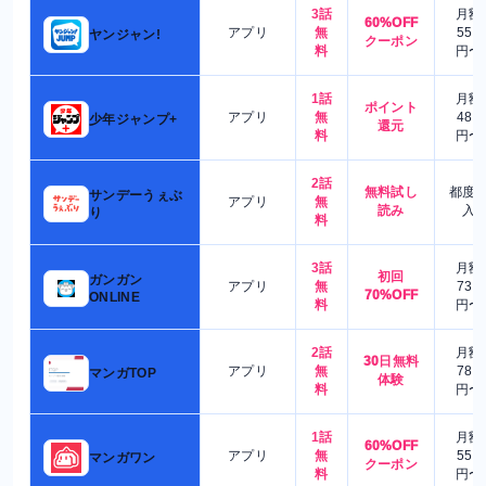
3話
月額
60%OFF
アプリ
無
550
ヤンジャン!
クーポン
料
円〜
1話
月額
ポイント
アプリ
無
480
少年ジャンプ+
還元
料
円〜
2話
無料試し
都度
サンデーうぇぶ
アプリ
無
読み
入
り
料
3話
月額
初回
ガンガン
アプリ
無
730
70%OFF
ONLINE
料
円〜
2話
月額
30日無料
アプリ
無
780
マンガTOP
体験
料
円〜
1話
月額
60%OFF
アプリ
無
550
マンガワン
クーポン
料
円〜