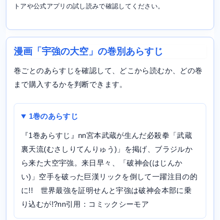
トアや公式アプリの試し読みで確認してください。
漫画「宇強の大空」の巻別あらすじ
巻ごとのあらすじを確認して、どこから読むか、どの巻
まで購入するかを判断できます。
1巻のあらすじ
『1巻あらすじ』nn宮本武蔵が生んだ必殺拳「武蔵
裏天流(むさしりてんりゅう)」を掲げ、ブラジルか
ら来た大空宇強。来日早々、「破神会(はじんか
い)」空手を破った巨漢リックを倒して一躍注目の的
に!! 世界最強を証明せんと宇強は破神会本部に乗
り込むが!?nn引用：コミックシーモア