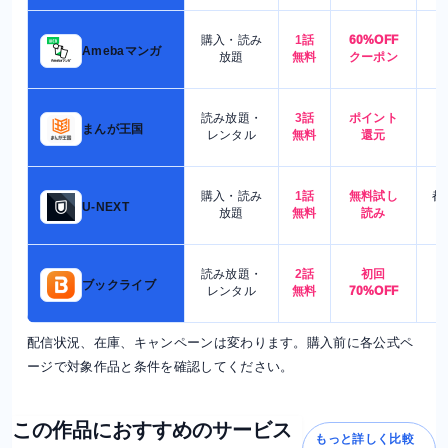
購入・読み
1話
60%OFF
5
Amebaマンガ
放題
無料
クーポン
読み放題・
3話
ポイント
4
まんが王国
レンタル
無料
還元
購入・読み
1話
無料試し
都
U-NEXT
放題
無料
読み
読み放題・
2話
初回
7
ブックライブ
レンタル
無料
70%OFF
配信状況、在庫、キャンペーンは変わります。購入前に各公式ペ
ージで対象作品と条件を確認してください。
この作品におすすめのサービス
もっと詳しく比較