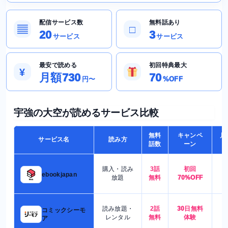
配信サービス数
無料話あり
▤
□
20
3
サービス
サービス
最安で読める
初回特典最大
¥
月額730
70
円〜
%OFF
宇強の大空が読めるサービス比較
無料
キャンペ
月
サービス名
読み方
話数
ーン
購入・読み
3話
初回
7
ebookjapan
放題
無料
70%OFF
読み放題・
2話
30日無料
コミックシーモ
7
レンタル
無料
体験
ア