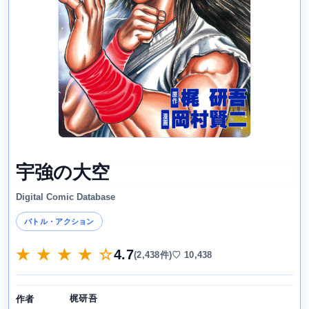
宇強の大空
Digital Comic Database
バトル・アクション
★ ★ ★ ★ ☆
4.7
(2,438件)
♡ 10,438
梶研吾
作者