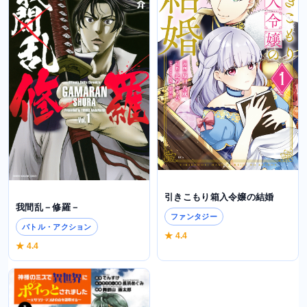
引きこもり箱入令嬢の結婚
我間乱－修羅－
ファンタジー
バトル・アクション
★ 4.4
★ 4.4