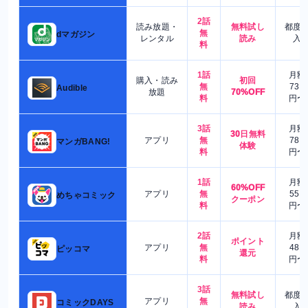
2話
読み放題・
無料試し
都度
無
dマガジン
レンタル
読み
入
料
1話
月額
購入・読み
初回
無
730
Audible
放題
70%OFF
料
円〜
3話
月額
30日無料
アプリ
無
780
マンガBANG!
体験
料
円〜
1話
月額
60%OFF
アプリ
無
550
めちゃコミック
クーポン
料
円〜
2話
月額
ポイント
アプリ
無
480
ピッコマ
還元
料
円〜
3話
無料試し
都度
アプリ
無
コミックDAYS
読み
入