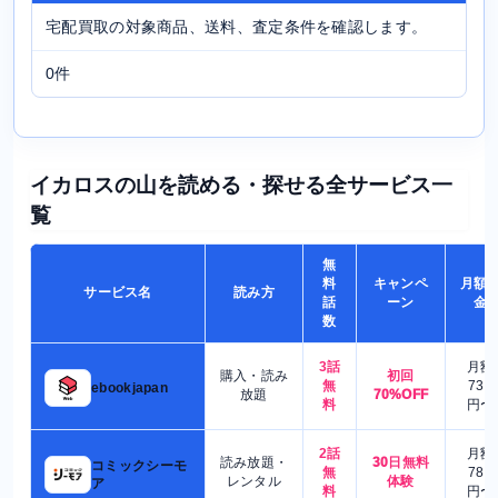
宅配買取の対象商品、送料、査定条件を確認します。
0件
イカロスの山を読める・探せる全サービス一
覧
無
料
キャンペ
月額
サービス名
読み方
話
ーン
金
数
3話
月額
購入・読み
初回
無
730
ebookjapan
放題
70%OFF
料
円〜
2話
月額
読み放題・
30日無料
コミックシーモ
無
780
レンタル
体験
ア
料
円〜