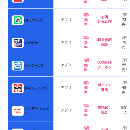
料
2話
月額
初回
アプリ
無
730
LINEマンガ
70%OFF
料
円〜
1話
月額
30日無料
アプリ
無
780
マガポケ
体験
料
円〜
3話
月額
60%OFF
アプリ
無
550
ヤンジャン!
クーポン
料
円〜
1話
月額
ポイント
アプリ
無
480
少年ジャンプ+
還元
料
円〜
2話
無料試し
都度
サンデーうぇぶ
アプリ
無
読み
入
り
料
3話
月額