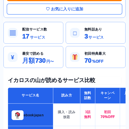
♡ お気に入りに追加
配信サービス数
無料話あり
▤
□
17
3
サービス
サービス
最安で読める
初回特典最大
¥
月額730
70
円〜
%OFF
イカロスの山が読めるサービス比較
無料
キャンペ
月
サービス名
読み方
話数
ーン
購入・読み
3話
初回
7
ebookjapan
放題
無料
70%OFF