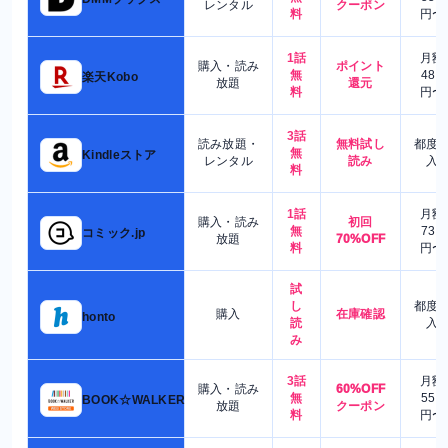
レンタル
クーポン
料
円〜
1話
月額
購入・読み
ポイント
無
480
楽天Kobo
放題
還元
料
円〜
3話
読み放題・
無料試し
都度
無
Kindleストア
レンタル
読み
入
料
1話
月額
購入・読み
初回
無
730
コミック.jp
放題
70%OFF
料
円〜
試
し
都度
購入
在庫確認
honto
読
入
み
3話
月額
購入・読み
60%OFF
無
550
BOOK☆WALKER
放題
クーポン
料
円〜