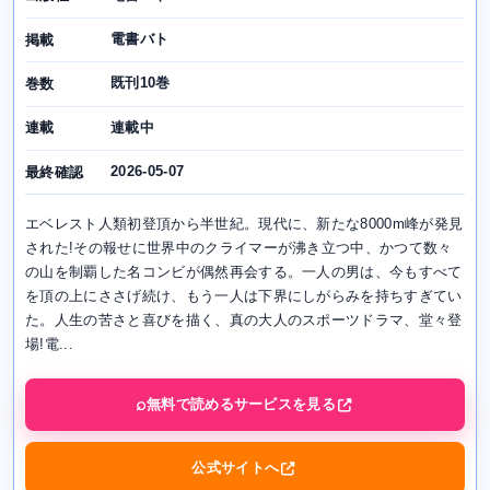
電書バト
掲載
既刊10巻
巻数
連載中
連載
2026-05-07
最終確認
エベレスト人類初登頂から半世紀。現代に、新たな8000m峰が発見
された!その報せに世界中のクライマーが沸き立つ中、かつて数々
の山を制覇した名コンビが偶然再会する。一人の男は、今もすべて
を頂の上にささげ続け、もう一人は下界にしがらみを持ちすぎてい
た。人生の苦さと喜びを描く、真の大人のスポーツドラマ、堂々登
場!電...
無料で読めるサービスを見る
公式サイトへ