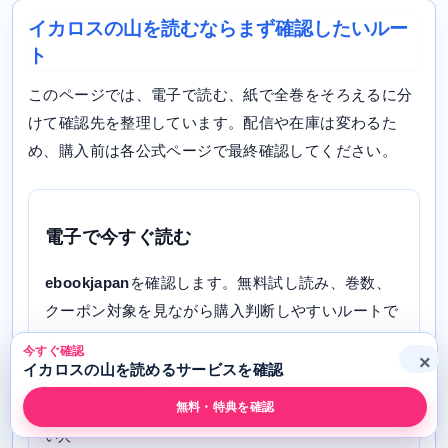
イカロスの山を読むならまず確認したいルー
ト
このページでは、電子で読む、紙で全巻をそろえるに分
けて確認先を整理しています。配信や在庫は変わるた
め、購入前は各公式ページで最終確認してください。
電子で今すぐ読む
ebookjapan
を確認します。無料試し読み、巻数、
クーポン対象を見ながら購入判断しやすいルートで
す。
今すぐ確認
×
イカロスの山を読めるサービスを確認
添付データで配信あり
無料・特典を確認
向いている人: ebookjapanでクーポンや配信巻数を確認した
い人