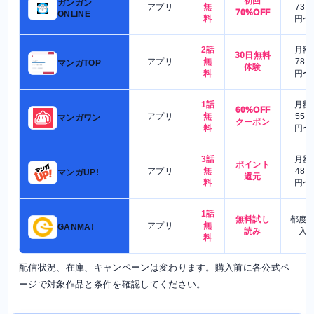
初回
ガンガン
アプリ
無
730
70%OFF
ONLINE
料
円〜
2話
月額
30日無料
アプリ
無
780
マンガTOP
体験
料
円〜
1話
月額
60%OFF
アプリ
無
550
マンガワン
クーポン
料
円〜
3話
月額
ポイント
アプリ
無
480
マンガUP!
還元
料
円〜
1話
無料試し
都度
アプリ
無
GANMA!
読み
入
料
配信状況、在庫、キャンペーンは変わります。購入前に各公式ペ
ージで対象作品と条件を確認してください。