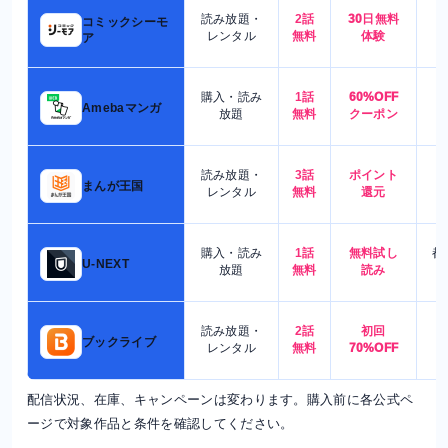
読み放題・
2話
30日無料
コミックシーモ
7
レンタル
無料
体験
ア
購入・読み
1話
60%OFF
5
Amebaマンガ
放題
無料
クーポン
読み放題・
3話
ポイント
4
まんが王国
レンタル
無料
還元
購入・読み
1話
無料試し
都
U-NEXT
放題
無料
読み
読み放題・
2話
初回
7
ブックライブ
レンタル
無料
70%OFF
配信状況、在庫、キャンペーンは変わります。購入前に各公式ペ
ージで対象作品と条件を確認してください。