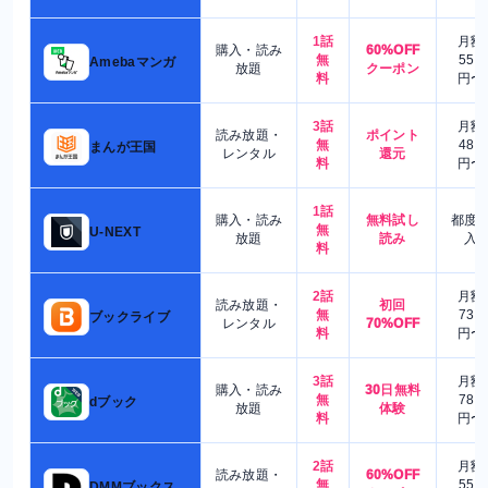
1話
月額
購入・読み
60%OFF
無
550
Amebaマンガ
放題
クーポン
料
円〜
3話
月額
読み放題・
ポイント
無
480
まんが王国
レンタル
還元
料
円〜
1話
購入・読み
無料試し
都度
無
U-NEXT
放題
読み
入
料
2話
月額
読み放題・
初回
無
730
ブックライブ
レンタル
70%OFF
料
円〜
3話
月額
購入・読み
30日無料
無
780
dブック
放題
体験
料
円〜
2話
月額
読み放題・
60%OFF
無
550
DMMブックス