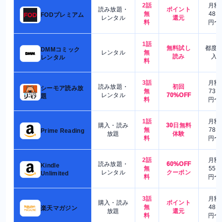
2話
月額
読み放題・
ポイント
無
480
FODプレミアム
レンタル
還元
料
円〜
1話
無料試し
都度
DMMコミック
レンタル
無
読み
入
レンタル
料
3話
月額
読み放題・
初回
シーモア読み放
無
730
レンタル
70%OFF
題
料
円〜
1話
月額
購入・読み
30日無料
無
780
Prime Reading
放題
体験
料
円〜
2話
月額
読み放題・
60%OFF
Kindle
無
550
レンタル
クーポン
Unlimited
料
円〜
3話
月額
購入・読み
ポイント
無
480
楽天マガジン
放題
還元
料
円〜