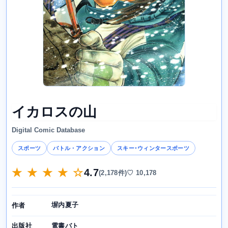
イカロスの山
Digital Comic Database
スポーツ
バトル・アクション
スキー･ウィンタースポーツ
★ ★ ★ ★ ☆
4.7
(2,178件)
♡ 10,178
塀内夏子
作者
電書バト
出版社