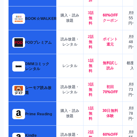
み
3話
月額
購入・読み
60%OFF
無
550
BOOK☆WALKER
放題
クーポン
料
円〜
2話
月額
読み放題・
ポイント
無
480
FODプレミアム
レンタル
還元
料
円〜
1話
無料試し
都度
DMMコミック
レンタル
無
読み
入
レンタル
料
3話
月額
読み放題・
初回
シーモア読み放
無
730
レンタル
70%OFF
題
料
円〜
1話
月額
購入・読み
30日無料
無
780
Prime Reading
放題
体験
料
円〜
2話
月額
読み放題・
60%OFF
Kindle