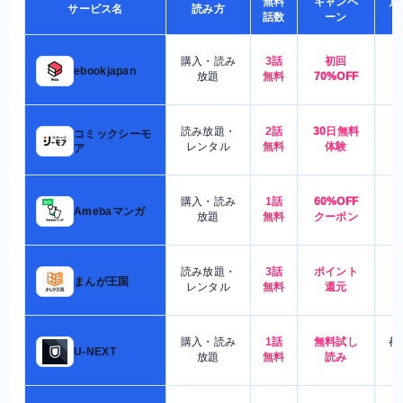
無料
キャンペ
月
サービス名
読み方
話数
ーン
購入・読み
3話
初回
7
ebookjapan
放題
無料
70%OFF
読み放題・
2話
30日無料
コミックシーモ
7
レンタル
無料
体験
ア
購入・読み
1話
60%OFF
5
Amebaマンガ
放題
無料
クーポン
読み放題・
3話
ポイント
4
まんが王国
レンタル
無料
還元
購入・読み
1話
無料試し
都
U-NEXT
放題
無料
読み