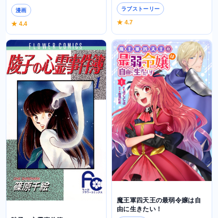
ラブストーリー
漫画
★ 4.7
★ 4.4
魔王軍四天王の最弱令嬢は自
由に生きたい！