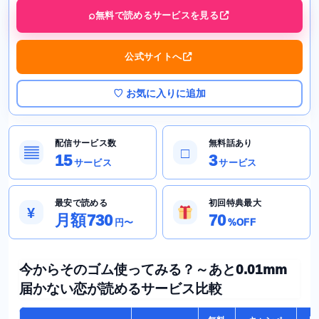
無料で読めるサービスを見る
公式サイトへ
♡ お気に入りに追加
配信サービス数
無料話あり
▤
□
15
3
サービス
サービス
最安で読める
初回特典最大
¥
月額730
70
円〜
%OFF
今からそのゴム使ってみる？～あと0.01mm
届かない恋が読めるサービス比較