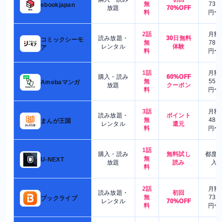
無
730
ebookjapan
放題
70%OFF
料
円〜
2話
月額
読み放題・
30日無料
コミックシーモ
無
780
レンタル
体験
ア
料
円〜
1話
月額
購入・読み
60%OFF
無
550
Amebaマンガ
放題
クーポン
料
円〜
3話
月額
読み放題・
ポイント
無
480
まんが王国
レンタル
還元
料
円〜
1話
購入・読み
無料試し
都度
無
U-NEXT
放題
読み
入
料
2話
月額
読み放題・
初回
無
730
ブックライブ
レンタル
70%OFF
料
円〜