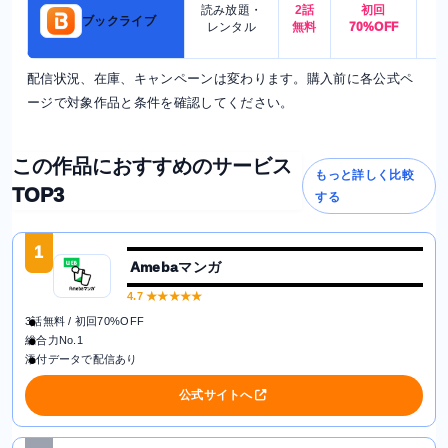
読み放題・
2話
初回
7
ブックライブ
レンタル
無料
70%OFF
配信状況、在庫、キャンペーンは変わります。購入前に各公式ペ
ージで対象作品と条件を確認してください。
この作品におすすめのサービス
もっと詳しく比較
TOP3
する
1
Amebaマンガ
4.7
★★★★★
3話無料 / 初回70%OFF
総合力No.1
添付データで配信あり
公式サイトへ