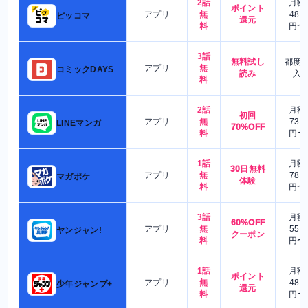
2話
月額
ポイント
アプリ
無
480
ピッコマ
還元
料
円〜
3話
無料試し
都度
アプリ
無
コミックDAYS
読み
入
料
2話
月額
初回
アプリ
無
730
LINEマンガ
70%OFF
料
円〜
1話
月額
30日無料
アプリ
無
780
マガポケ
体験
料
円〜
3話
月額
60%OFF
アプリ
無
550
ヤンジャン!
クーポン
料
円〜
1話
月額
ポイント
アプリ
無
480
少年ジャンプ+
還元
料
円〜