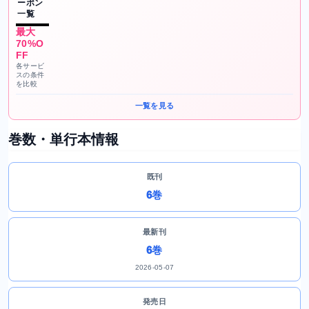
ーポン
一覧
最大
70%O
FF
各サービ
スの条件
を比較
一覧を見る
巻数・単行本情報
既刊
6巻
最新刊
6巻
2026-05-07
発売日