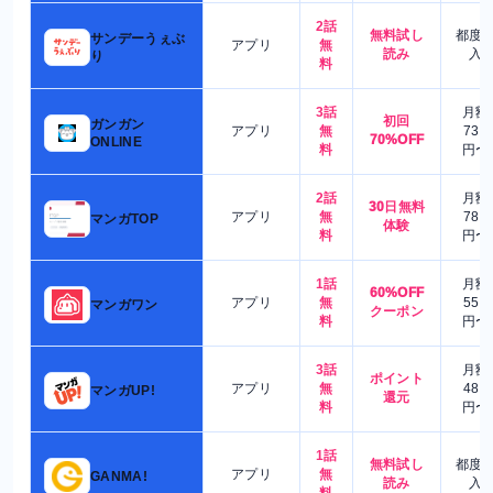
2話
無料試し
都度
サンデーうぇぶ
アプリ
無
読み
入
り
料
3話
月額
初回
ガンガン
アプリ
無
730
70%OFF
ONLINE
料
円〜
2話
月額
30日無料
アプリ
無
780
マンガTOP
体験
料
円〜
1話
月額
60%OFF
アプリ
無
550
マンガワン
クーポン
料
円〜
3話
月額
ポイント
アプリ
無
480
マンガUP!
還元
料
円〜
1話
無料試し
都度
アプリ
無
GANMA!
読み
入