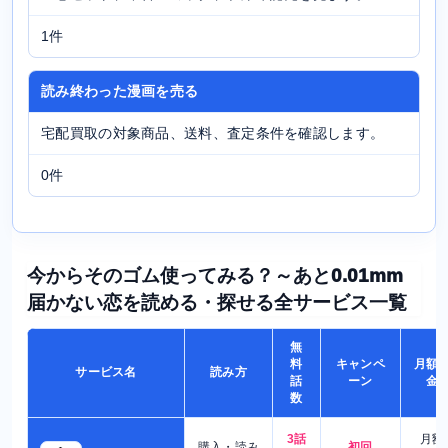
1件
読み終わった漫画を売る
宅配買取の対象商品、送料、査定条件を確認します。
0件
今からそのゴム使ってみる？～あと0.01mm
届かない恋を読める・探せる全サービス一覧
無
料
キャンペ
月額
サービス名
読み方
話
ーン
金
数
3話
月額
購入・読み
初回