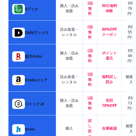
3話
月額
購入・読み
30日無料
無
780
dブック
放題
体験
料
円〜
2話
月額
読み放題・
60%OFF
無
550
DMMブックス
レンタル
クーポン
料
円〜
1話
月額
購入・読み
ポイント
無
480
楽天Kobo
放題
還元
料
円〜
3話
読み放題・
無料試し
都度
無
Kindleストア
レンタル
読み
入
料
1話
月額
購入・読み
初回
無
730
コミック.jp
放題
70%OFF
料
円〜
試
し
都度
購入
在庫確認
honto
読
入