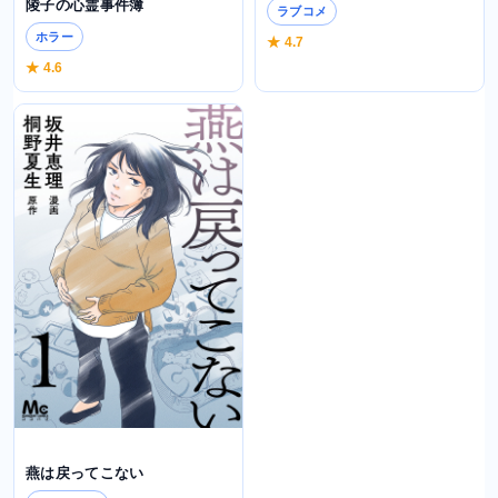
陵子の心霊事件簿
ラブコメ
ホラー
★ 4.7
★ 4.6
燕は戻ってこない