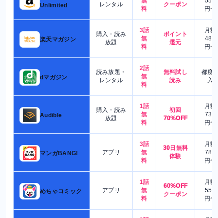
無
550
レンタル
クーポン
Unlimited
料
円〜
3話
月額
購入・読み
ポイント
無
480
楽天マガジン
放題
還元
料
円〜
2話
読み放題・
無料試し
都度
無
dマガジン
レンタル
読み
入
料
1話
月額
購入・読み
初回
無
730
Audible
放題
70%OFF
料
円〜
3話
月額
30日無料
アプリ
無
780
マンガBANG!
体験
料
円〜
1話
月額
60%OFF
アプリ
無
550
めちゃコミック
クーポン
料
円〜