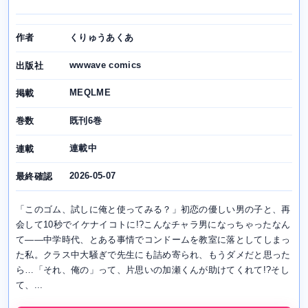
くりゅうあくあ
作者
wwwave comics
出版社
MEQLME
掲載
既刊6巻
巻数
連載中
連載
2026-05-07
最終確認
「このゴム、試しに俺と使ってみる？」初恋の優しい男の子と、再
会して10秒でイケナイコトに!?こんなチャラ男になっちゃったなん
て――中学時代、とある事情でコンドームを教室に落としてしまっ
た私。クラス中大騒ぎで先生にも詰め寄られ、もうダメだと思った
ら…「それ、俺の」って、片思いの加瀬くんが助けてくれて!?そし
て、...